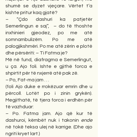
shumë se dyzet vjeçare. Vërtet t’a 
kishte pritur kaq gjatë?
– “Çdo dashuri ka patjetër 
Semerlingun e saj”,  – do të thoshte 
inxhinieri gjeodez, po me atë 
somnambulizëm. Po me atë 
palogjikshmëri. Po me atë zërin e plotë 
dhe përsëriti: – Ti Fatma je?
Më në fund, diafragma e Semerlingut, 
u ça. Ajo foli. Ishte e gjithë forca e 
shpirtit për të nxjerrë atë pak zë.
– Po, Fat-ma jam . . . 
(foli Ajo duke e rrokëzuar emrin dhe u 
përcoll. Lotët po i zinin grykën). 
Megjithatë, të tjera forca i erdhën për  
të vazhduar: 
– Po. Fatma jam. Ajo që kur të 
dashuroi, këmbët nuk i takonin 
ende
në tokë teksa ulej në karrige. (Dhe ajo 
ngriti kryet lart.)