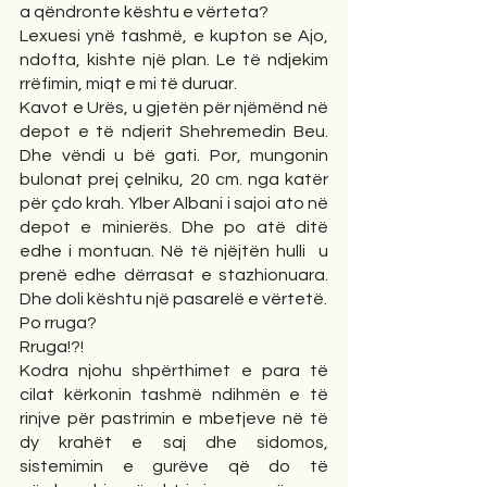
a qëndronte kështu e vërteta?
Lexuesi ynë tashmë, e kupton se Ajo, 
ndofta, kishte një plan. Le të ndjekim 
rrëfimin, miqt e mi të duruar. 
Kavot e Urës, u gjetën për njëmënd në 
depot e të ndjerit Shehremedin Beu. 
Dhe vëndi u bë gati. Por, mungonin 
bulonat prej çelniku, 20 cm. nga katër 
për çdo krah. Ylber Albani i sajoi ato në 
depot e minierës. Dhe po atë ditë 
edhe i montuan. Në të njëjtën hulli  u 
prenë edhe dërrasat e stazhionuara. 
Dhe doli kështu një pasarelë e vërtetë.
Po rruga?
Rruga!?!
Kodra njohu shpërthimet e para të 
cilat kërkonin tashmë ndihmën e të 
rinjve për pastrimin e mbetjeve në të 
dy krahët e saj dhe sidomos, 
sistemimin e gurëve që do të 