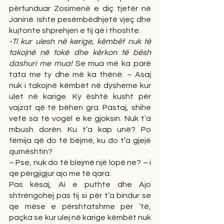
përfunduar Zosimenë e diç tjetër në 
Janinë. Ishte pesëmbëdhjetë vjeç dhe 
kujtonte shprehjen e tij që i thoshte:
-Ti kur ulesh në kerige, këmbët nuk të 
takojnë në tokë dhe kërkon të bësh 
dashuri me mua! 
Se mua më ka parë 
tata me ty dhe më ka thënë: – Asaj 
nuk i takojnë këmbët në dysheme kur 
ulet në karige. Ky është kusht për 
vajzat që të bëhen gra. Pastaj, shihe 
vetë sa të vogël e ke gjoksin. Nuk t’a 
mbush dorën. Ku t’a kap unë? Po 
fëmija që do të bëjmë, ku do t’a gjejë 
qumështin?
– Pse, nuk do të blejmë një lopë ne? – i 
qe përgjigjur ajo me të qara.
Pas kësaj, Ai e puthte dhe Ajo 
shtrëngohej pas tij si për t’a bindur se 
qe mëse e përshtatshme për ‘të, 
paçka se kur ulej në karige këmbët nuk 