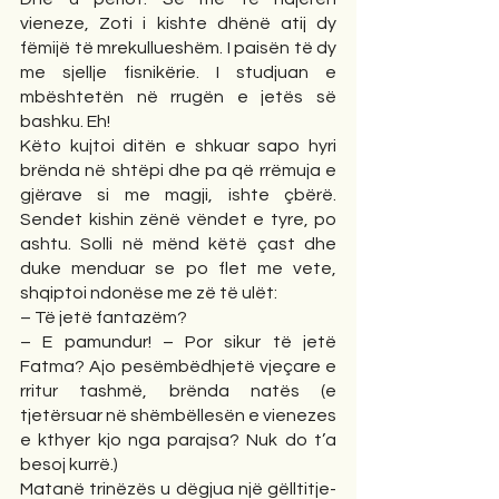
vieneze, Zoti i kishte dhënë atij dy 
fëmijë të mrekullueshëm. I paisën të dy 
me sjellje fisnikërie. I studjuan e 
mbështetën në rrugën e jetës së 
bashku. Eh!
Këto kujtoi ditën e shkuar sapo hyri 
brënda në shtëpi dhe pa që rrëmuja e 
gjërave si me magji, ishte çbërë. 
Sendet kishin zënë vëndet e tyre, po 
ashtu. Solli në mënd këtë çast dhe 
duke menduar se po flet me vete, 
shqiptoi ndonëse me zë të ulët:
– Të jetë fantazëm? 
– E pamundur! – Por sikur të jetë 
Fatma? Ajo pesëmbëdhjetë vjeçare e 
rritur tashmë, brënda natës (e 
tjetërsuar në shëmbëllesën e vienezes 
e kthyer kjo nga parajsa? Nuk do t’a 
besoj kurrë.)
Matanë trinëzës u dëgjua një gëlltitje-