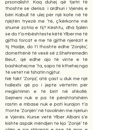
prsonalisht. Kaq duhej që tjetri të 
thoshte se derisa  i ardhuri i Vjenës e 
bëri Kabull të ulej për një kafe në të 
njëjtën tryezë me ‘të, ç’kërkonte më 
shumë zotria e tij? Kështu, dhá fjalën 
se do t’a mbështeste këtë Ylber me të 
gjitha forcat e me të gjithë njerëzit e 
tij. Madje, do t’i thoshte edhe ‘Zonjës’,  
domethënë të vesë së z.Shehremedin 
Beut, që edhe ajo të vinte e të 
bashkohej me ‘ta, sapo të kthehej nga 
të vetët në fshatin ngjitur.
Në fakt ‘Zonja’, atë çast u duk me një 
hallexhi që po i jepte vërtetim për 
rregjistrimin e të birit në shkollë. 
Sejmeni nuk e pa të përshtatshëm 
rastin e mbase nuk e pati kurajon t’a 
ftonte ‘Zonjën’ në tavolinën me njeriun 
e Vjenës. Kurse vetë Ylber Albani s’e 
kishte aspak mëndjen te kjo ‘Zonjë’ të 
cilën e pa shkarazi e pse të mos e 