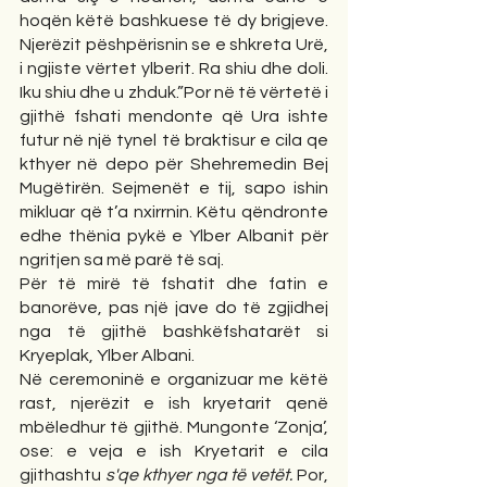
hoqën këtë bashkuese të dy brigjeve. 
Njerëzit pëshpërisnin se e shkreta Urë, 
i ngjiste vërtet ylberit. Ra shiu dhe doli. 
Iku shiu dhe u zhduk.”Por në të vërtetë i 
gjithë fshati mendonte që Ura ishte 
futur në një tynel të braktisur e cila qe 
kthyer në depo për Shehremedin Bej 
Mugëtirën. Sejmenët e tij, sapo ishin  
mikluar që t’a nxirrnin. Këtu qëndronte 
edhe thënia pykë e Ylber Albanit për 
ngritjen sa më parë të saj.
Për të mirë të fshatit dhe fatin e 
banorëve, pas një jave do të zgjidhej 
nga të gjithë bashkëfshatarët si 
Kryeplak, Ylber Albani.
Në ceremoninë e organizuar me këtë 
rast, njerëzit e ish kryetarit qenë 
mbëledhur të gjithë. Mungonte ‘Zonja’, 
ose: e veja e ish Kryetarit e cila 
gjithashtu 
s'qe kthyer nga të vetët. 
Por, 