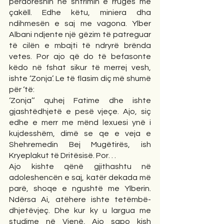
përdoreshin në shtrimin e rrugës me 
çakëll. Edhe këtu, miniera dha 
ndihmesën e saj me vagona. Ylber 
Albani ndjente një gëzim të patreguar 
të cilën e mbajti të ndryrë brënda 
vetes. Por ajo që do të befasonte 
këdo në fshat sikur të merrej vesh, 
ishte ‘Zonja’. Le të flasim diç më shumë 
për ‘të:
‘Zonja’‘ quhej Fatime dhe ishte 
gjashtëdhjetë e pesë vjeçe. Ajo, siç 
edhe e merr me mënd lexuesi ynë i 
kujdesshëm, dimë se qe e veja e 
Shehremedin Bej Mugëtirës, ish 
Kryeplakut të Dritësisë. Por. . .
Ajo kishte qënë gjithashtu në 
adoleshencën e saj, katër dekada më 
parë, shoqe e ngushtë me Ylberin. 
Ndërsa Ai, atëhere ishte tetëmbë- 
dhjetëvjeç. Dhe kur ky u largua me 
studime në Vjenë, Ajo sapo kish 