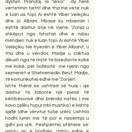
dyshim. Prandaj. ia “lexoi”  dy herë 
vërtetimin tjetrit dhe tha me vete: nuk 
e luan as topi. Ai është Ylber Veleçiku 
dhe jo Albani. Mbase ky mbiemër i 
është dashur atje në Vjenë. ‘Zonja u 
shkëput nga fshatari dhe e ndau 
mëndjen: nuk e luan topi. Ai është Ylber 
Veleçiku. Në tryezën e Ylber Albanit, u 
tha dhe u vendos. Madje u caktua 
dikush nga të rinjtë të bisedonte kokë 
më kokë, për hollësitë  me njërin nga 
sejmenët e Shehremedin Beut. Madje, 
të komunikohej edhe me ‘Zonjën’.
Ishte thënë se ushtrisë së huaj i qe 
dashur të kalonte një pjesë të 
këmbësorisë dhe brënda natës ( me 
kavo çeliku hypur mbi mushka ) e kishte 
sjellë (dhe vërvitur tutje urën). Ushtria 
hodhi lumin me ‘të por e nesërmja u 
gdhi pa urë.. Pëshpëritej atëhere se: 
ashtu siç e hodhën, ashtu edhe e 