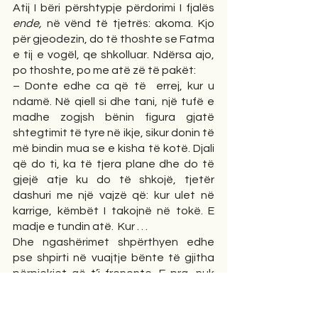
Atij I bëri përshtypje përdorimi I fjalës 
ende,
 në vënd të tjetrës: akoma. Kjo 
për gjeodezin, do të thoshte se Fatma 
e tij e vogël, qe shkolluar. Ndërsa ajo, 
po thoshte, po me atë zë të pakët: 
– Donte edhe ca që të  errej, kur u 
ndamë. Në qiell si dhe tani, një tufë e 
madhe zogjsh bënin figura gjatë 
shtegtimit të tyre në ikje, sikur donin të 
më bindin mua se e kisha të kotë. Djali 
që do ti, ka të tjera plane dhe do të 
gjejë atje ku do të shkojë, tjetër 
dashuri me një vajzë që: kur ulet në 
karrige, këmbët I takojnë në tokë. E 
madje e tundin atë.  Kur . . .
Dhe ngashërimet shpërthyen edhe 
pse shpirti në vuajtje bënte të gjitha 
përpjekjet që t’i frenonte. E pra, nuk 
dimë të ketë mënyrë për të ndalur 
vuajtjet e një zemre të braktisur në atë 