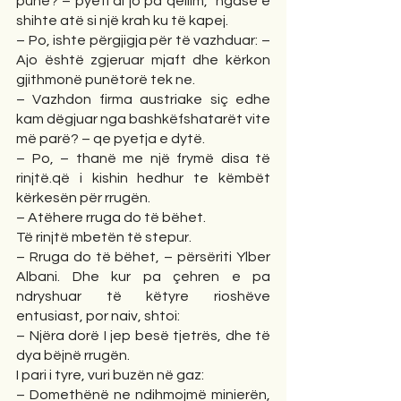
punë? – pyeti ai jo pa qëllim,  ngase e 
shihte atë si një krah ku të kapej. 
– Po, ishte përgjigja për të vazhduar: – 
Ajo është zgjeruar mjaft dhe kërkon 
gjithmonë punëtorë tek ne. 
– Vazhdon firma austriake siç edhe 
kam dëgjuar nga bashkëfshatarët vite 
më parë? – qe pyetja e dytë. 
– Po, – thanë me një frymë disa të 
rinjtë.që i kishin hedhur te këmbët 
kërkesën për rrugën. 
– Atëhere rruga do të bëhet.
Të rinjtë mbetën të stepur.
– Rruga do të bëhet, – përsëriti Ylber 
Albani. Dhe kur pa çehren e pa 
ndryshuar të këtyre rioshëve 
entusiast, por naiv, shtoi: 
– Njëra dorë I jep besë tjetrës, dhe të 
dya bëjnë rrugën.
I pari i tyre, vuri buzën në gaz: 
– Domethënë ne ndihmojmë minierën, 