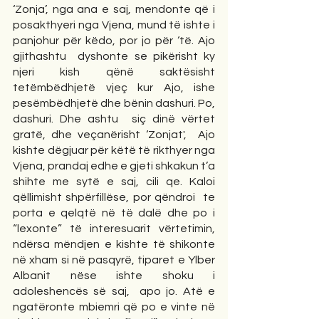
‘Zonja’, nga ana e saj, mendonte që i 
posakthyeri nga Vjena, mund të ishte i 
panjohur për këdo, por jo për ‘të. Ajo 
gjithashtu  dyshonte se pikërisht ky 
njeri kish qënë saktësisht 
tetëmbëdhjetë vjeç kur Ajo, ishe 
pesëmbëdhjetë dhe bënin dashuri. Po, 
dashuri. Dhe ashtu  siç dinë vërtet 
gratë, dhe veçanërisht ‘Zonjat',  Ajo 
kishte dëgjuar për këtë të rikthyer nga 
Vjena, prandaj edhe e gjeti shkakun t’a 
shihte me sytë e saj, cili qe. Kaloi 
qëllimisht shpërfillëse, por qëndroi  te 
porta e qelqtë në të dalë dhe po i 
“lexonte” të interesuarit vërtetimin, 
ndërsa mëndjen e kishte të shikonte 
në xham si në pasqyrë, tiparet e Ylber 
Albanit nëse ishte shoku i 
adoleshencës së saj,  apo jo. Atë e 
ngatëronte mbiemri që po e vinte në 