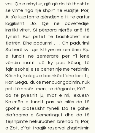
vaji. Qe e mbytur, gjë që do të thoshte 
se vinte nga një shpirt në vuajtje. Por, 
Ai s’e kuptonte gjëndjen e tij të çartur 
logjikisht. Jo. Qe në pavetëdije. 
Instiktivitet. Si përpara njërës anë të 
tynelit. Kur pritet të bashkohet me 
tjetrën. Dhe padurimi . . . Oh padurimi! 
Sa herë ky i qe  kthyer në zemërim. Kjo 
e fundit në zemëratë për t’i lënë 
vëndin inatit që ky pas kësaj, të 
fqinjësohej e të bëhet një me tërbimin. 
Kështu, kolegu e bashkëat’dhetari i tij, 
Karl Gega,  duke menduar gabimin, nuk 
priti të nesër- men, të dëgjonte, Kë? – 
do të pyesnit ju, miqt e mi, lexues? 
Kazmën e fundit pas së cilës do të 
çpohej plotësisht tyneli. Do të çahej 
diafragma e Semerlingut dhe do të 
tejshpinte hekurudhën brënda tij. Por, 
o Zot, ç’fat tragjik rezervoi zhgënjimin 