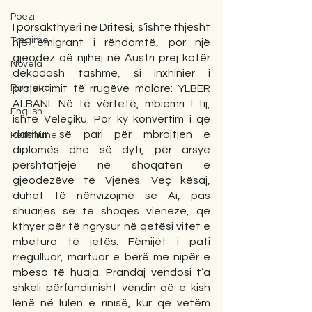
Poezi
I porsakthyeri në Dritësi, s’ishte thjesht 
Tregime
një emigrant i rëndomtë, por një 
gjeodez që njihej në Austri prej katër 
Novela
dekadash tashmë, si inxhinier i 
Romane
projektimit të rrugëve malore: YLBER 
ALBANI. Në të vërtetë, mbiemri I tij, 
English
ishte Veleçiku. Por ky konvertim i qe 
dashur së pari për mbrojtjen e 
Përkthime
diplomës dhe së dyti, për arsye 
përshtatjeje në shoqatën e 
gjeodezëve të Vjenës. Veç kësaj, 
duhet të nënvizojmë se Ai, pas 
shuarjes së të shoqes vieneze, qe 
kthyer për të ngrysur në qetësi vitet e 
mbetura të jetës. Fëmijët i pati 
rregulluar, martuar e bërë me nipër e 
mbesa të huaja. Prandaj vendosi t’a 
shkeli përfundimisht vëndin që e kish 
lënë në lulen e rinisë, kur qe vetëm 