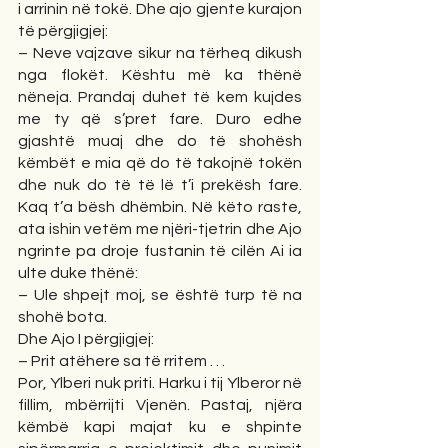
i arrinin në tokë. Dhe ajo gjente kurajon 
të përgjigjej:
– Neve vajzave sikur na tërheq dikush 
nga flokët. Kështu më ka thënë 
nëneja. Prandaj duhet të kem kujdes 
me ty që s’pret fare. Duro edhe 
gjashtë muaj dhe do të shohësh 
këmbët e mia që do të takojnë tokën 
dhe nuk do të të lë t’i prekësh fare. 
Kaq t’a bësh dhëmbin. Në këto raste, 
ata ishin vetëm me njëri-tjetrin dhe Ajo 
ngrinte pa droje fustanin të cilën Ai ia 
ulte duke thënë: 
– Ule shpejt moj, se është turp të na 
shohë bota. 
Dhe Ajo I përgjigjej: 
– Prit atëhere sa të rritem . . .
Por, Ylberi nuk priti. Harku i tij Ylberor në 
fillim, mbërrijti Vjenën. Pastaj, njëra 
këmbë kapi majat ku e shpinte 