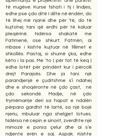
sipërmarrja e projektimit dhe punimit 
të rrugëve. Kurse fshati i tij i lindjes, 
edhe pse çdo ditë I dilte në ëndërr, do 
të lihej më njanë dhe për ‘të, do të 
kujtohej tani që erdhi për të kaluar 
pleqërinë. Ndërsa shakatë me 
Fatimenë, ose shkurt: Fatmën, ai 
mbase i kishte kujtuar në fillimet e 
shkollës. Pastaj, si shumë çka, edhe 
këto i la pas. Me ‘to ( për fat të keq ) 
edhe lotët për prindërit kur i përcolli 
drejt Parajsës. Dhe ja tani: një 
parandjenjë e çuditshme s’i ndahej 
dhe e shoqëronte në çdo çast,  në 
çdo sekondë. Madje, në çdo 
frymëmarrje deri sa hapat e ndalën 
përpara gardhit të lartë, sa një bojë 
njeriu, mbuluar nga shelgjet lotues. 
Ndërsa në cepin e sinorit, zverdhte një 
mimozë e porsa çelur dhe ai s’e 
ndjente erën e saj. Aspak. Kishte 