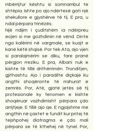
mbërrijtur kështu si somnambul te 
shtëpia. Ishte po ajo ndërtesë gati një 
shekullore e gjyshërve të tij. E pra, u 
ndal përpara trinëzës. 
Një ndijim i çuditshëm ia ndërpreu 
ecjen si me gozhdimin në vënd. Dinte 
nga kalërimi në vargmale, se kuajt e 
kanë këtë shqisë. Por tek Ata, ajo vjen 
si paralajmërim se diku, fare pranë 
përgjon rreziku. E pra, Albani nuk e 
kishte të tillë drithërrimën. Tronditjen, 
gjithashtu. Ajo i paradilte diçkaje ku 
angthi shoqëronte të rrahurat e 
zemrës. Por, Atë, gjatë jetës së tij 
profesionale ky fenomen e kishte 
shoqëruar vazhdimisht përpara çdo 
arrijtjeje. E tillë ajo qe. E ngjajshme me 
angthin në çastet e fundit kur pritej të 
tejshpohej diafragma e çdo mali 
përpara se të kthehej në tynel. Por, 