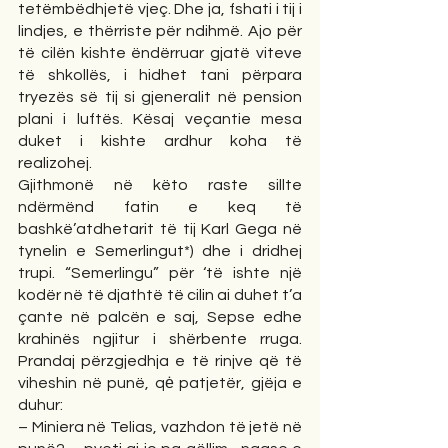
tetëmbëdhjetë vjeç. Dhe ja, fshati i tij i 
lindjes, e thërriste për ndihmë. Ajo për 
të cilën kishte ëndërruar gjatë viteve 
të shkollës, i hidhet tani përpara 
tryezës së tij si gjeneralit në pension 
plani i luftës. Kësaj veçantie mesa 
duket i kishte ardhur koha të 
realizohej.
Gjithmonë në këto raste sillte 
ndërmënd fatin e keq të 
bashkë’atdhetarit të tij Karl Gega në 
tynelin e Semerlingut*) dhe i dridhej 
trupi. “Semerlingu” për ‘të ishte një 
kodër në të djathtë të cilin ai duhet t’a 
çante në palcën e saj, Sepse edhe 
krahinës ngjitur i shërbente rruga. 
Prandaj përzgjedhja e të rinjve që të 
viheshin në punë, qė patjetër, gjëja e 
duhur: 
– Miniera në Telias, vazhdon të jetë në 