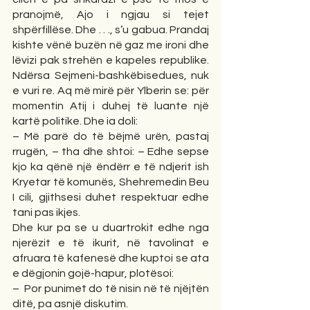
pranojmë, Ajo i ngjau si tejet 
shpërfillëse. Dhe . . ., s’u gabua. Prandaj 
kishte vënë buzën në gaz me ironi dhe 
lëvizi pak strehën e kapeles republike. 
Ndërsa Sejmeni-bashkëbisedues, nuk 
e vuri re. Aq më mirë për Ylberin se: për 
momentin Atij i duhej të luante një 
kartë politike. Dhe ia doli: 
– Më parë do të bëjmë urën, pastaj 
rrugën, – tha dhe shtoi: – Edhe sepse 
kjo ka qënë një ëndërr e të ndjerit ish 
Kryetar të komunës, Shehremedin Beu 
I cili, gjithsesi duhet respektuar edhe 
tani pas ikjes.
Dhe kur pa se u duartrokit edhe nga 
njerëzit e të ikurit, në tavolinat e 
afruara të kafenesë dhe kuptoi se ata 
e dëgjonin gojë-hapur, plotësoi:
–  Por punimet do të nisin në të njëjtën 
ditë, pa asnjë diskutim.