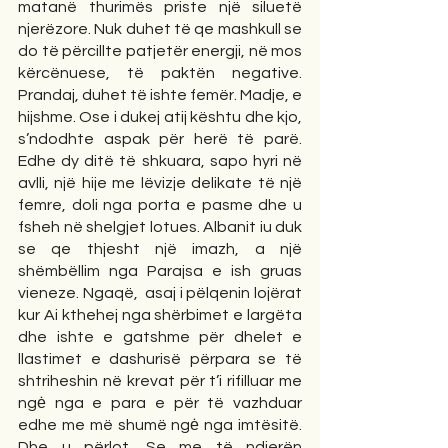
matanë thurimës priste një siluetë 
njerëzore. Nuk duhet të qe mashkull se 
do të përcillte patjetër energji, në mos 
kërcënuese, të paktën negative. 
Prandaj, duhet të ishte femër. Madje, e 
hijshme. Ose i dukej atij kështu dhe kjo, 
s’ndodhte aspak për herë të parë. 
Edhe dy ditë të shkuara, sapo hyri në 
avlli, një hije me lëvizje delikate të një 
femre, doli nga porta e pasme dhe u 
fsheh në shelgjet lotues. Albanit iu duk 
se qe thjesht një imazh, a një 
shëmbëllim nga Parajsa e ish gruas 
vieneze. Ngaqë,  asaj i pëlqenin lojërat 
kur Ai kthehej nga shërbimet e largëta 
dhe ishte e gatshme për dhelet e 
llastimet e dashurisë përpara se të 
shtriheshin në krevat për t’i rifilluar me 
ngė nga e para e për të vazhduar 
edhe me më shumë ngė nga imtësitë. 
Dhe u përlot. Se me të ndjerën 