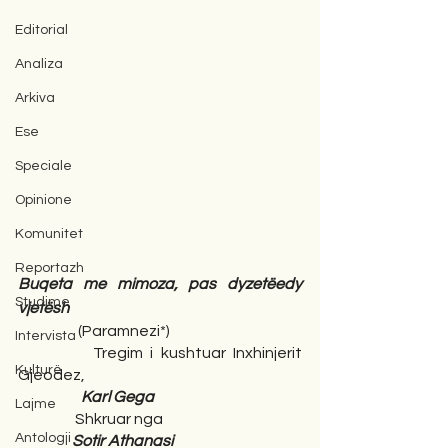
Editorial
Analiza
Arkiva
Ese
Speciale
Opinione
Komunitet
Reportazh
Buqeta me mimoza, pas dyzetëedy 
Studime
vjetësh
                    (Paramnezi*)
Intervista
          Tregim i kushtuar Inxhinjerit 
Kulturë
Gjeodez,
Karl Gega
Lajme
                   Shkruar nga 
Antologji
Sotir Athanasi