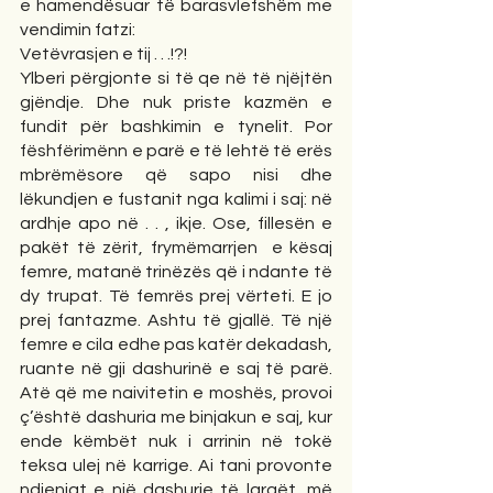
e hamendësuar të barasvlefshëm me 
vendimin fatzi:
Vetëvrasjen e tij . . .!?!
Ylberi përgjonte si të qe në të njëjtën 
gjëndje. Dhe nuk priste kazmën e 
fundit për bashkimin e tynelit. Por 
fëshfërimënn e parë e të lehtë të erës 
mbrëmësore që sapo nisi dhe 
lëkundjen e fustanit nga kalimi i saj: në 
ardhje apo në . . , ikje. Ose, fillesën e 
pakët të zërit, frymëmarrjen  e kësaj 
femre, matanë trinëzës që i ndante të 
dy trupat. Të femrës prej vërteti. E jo 
prej fantazme. Ashtu të gjallë. Të një 
femre e cila edhe pas katër dekadash, 
ruante në gji dashurinë e saj të parë. 
Atë që me naivitetin e moshës, provoi 
ç’është dashuria me binjakun e saj, kur 
ende këmbët nuk i arrinin në tokë 
teksa ulej në karrige. Ai tani provonte 
ndjenjat e një dashurie të largët, më 