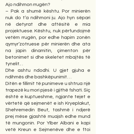
Ajo ndihmon rrugën?
– Pak a shumë kështu. Por minierën 
nuk do t’a ndihmoni ju. Ajo hyn sëpari 
në detyrat dhe aftësitë e mia 
projektuese. Kështu, nuk përfundojmë 
vetëm rrugën, por edhe hapim zonën 
qymyr’zotruese për minierën dhe ata 
na japin dinamitin, çimenton për 
betonimet si dhe skeletet mbajtës të 
tynelit.. .
Dhe ashtu ndodhi. U gjet gjuha e 
ndihmës dhe bashkëpunimit. . .
Ditën e fillimit të punimeve u shtrua një 
trapezë ku mori pjesë i gjithë fshati. Siç 
është e kuptueshme, ngjante tejet e 
vërtetë që sejmenët e ish Kryeplakut, 
Shehremedin Beut, tashmë i ndjerë 
prej mëse gjashtë muajsh edhe mund 
të mungonin. Por Ylber Albani e kapi 
vetë Kreun e Sejmenëve dhe e ftoi 