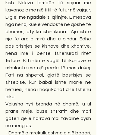
kish. Ndeza llambën të sajuar me 
kavanoz e me një fitil të futur në vajgur. 
Digjej më ngadalë si qirinjtë. E mësova 
nga nëna, kue e vendoste në qoshe të 
dhomës, aty ku ishin ikonat. Ajo ishte 
një fetare e mirë dhe e bindur. Edhe 
pas prishjes së kishave dhe xhamive, 
nëna ime i bënte fshehurazi ritet 
fetare. Kthinën e vogël të ikonave e 
mbulonte me një perde të mos dukej. 
Fati na shpëtoi, gjatë bastisjes së 
shtëpisë, kur babai ishte marrë në 
hetuesi, nëna i hoqi ikonat dhe fshehu 
diku.
Vejusha hyri brenda në dhomë, u ul 
pranë meje, buzë shtratit dhe mori 
gotën që e harrova mbi tavolinë qysh 
në mëngjes.
- Dhomë e mrekullueshme e një beqari, 