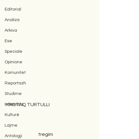
Editorial
Analiza
Arkiva
Ese
Speciale
Opinione
Komunitet
Reportazh
Studime
KRISTAQ TURTULLI
Intervista
Kulturë
Lajme
                                   tregim
Antologji