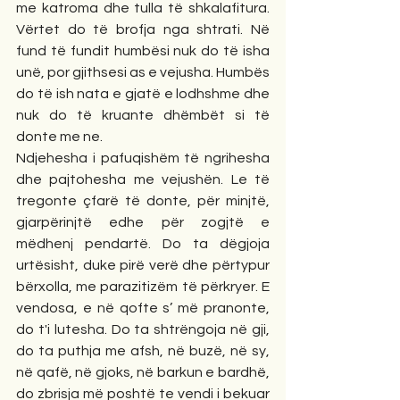
me katroma dhe tulla të shkalafitura. 
Vërtet do të brofja nga shtrati. Në 
fund të fundit humbësi nuk do të isha 
unë, por gjithsesi as e vejusha. Humbës 
do të ish nata e gjatë e lodhshme dhe 
nuk do të kruante dhëmbët si të 
donte me ne.
Ndjehesha i pafuqishëm të ngrihesha 
dhe pajtohesha me vejushën. Le të 
tregonte çfarë të donte, për minjtë, 
gjarpërinjtë edhe për zogjtë e 
mëdhenj pendartë. Do ta dëgjoja 
urtësisht, duke pirë verë dhe përtypur 
bërxolla, me parazitizëm të përkryer. E 
vendosa, e në qofte s’ më pranonte, 
do t'i lutesha. Do ta shtrëngoja në gji, 
do ta puthja me afsh, në buzë, në sy, 
në qafë, në gjoks, në barkun e bardhë, 
do zbrisja më poshtë te vendi i bekuar 