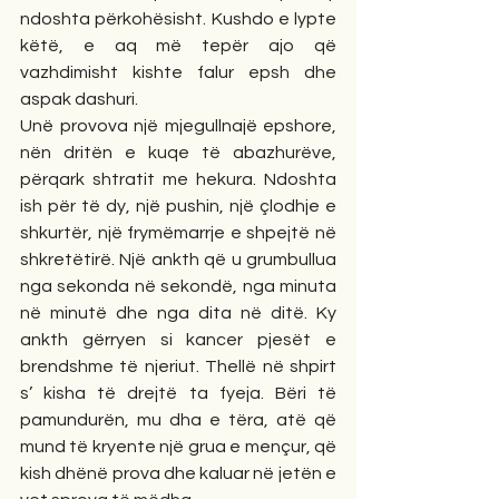
ndoshta përkohësisht. Kushdo e lypte 
këtë, e aq më tepër ajo që 
vazhdimisht kishte falur epsh dhe 
aspak dashuri.
Unë provova një mjegullnajë epshore, 
nën dritën e kuqe të abazhurëve, 
përqark shtratit me hekura. Ndoshta 
ish për të dy, një pushin, një çlodhje e 
shkurtër, një frymëmarrje e shpejtë në 
shkretëtirë. Një ankth që u grumbullua 
nga sekonda në sekondë, nga minuta 
në minutë dhe nga dita në ditë. Ky 
ankth gërryen si kancer pjesët e 
brendshme të njeriut. Thellë në shpirt 
s’ kisha të drejtë ta fyeja. Bëri të 
pamundurën, mu dha e tëra, atë që 
mund të kryente një grua e mençur, që 
kish dhënë prova dhe kaluar në jetën e 