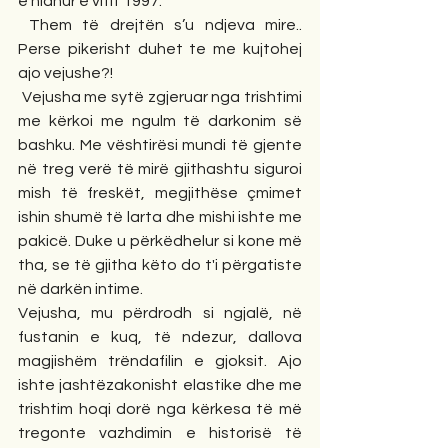
e hidhur e vitit 1997.
 Them të drejtën s’u ndjeva mire.. 
Perse pikerisht duhet te me kujtohej 
ajo vejushe?!
 Vejusha me sytë zgjeruar nga trishtimi 
me kërkoi me ngulm të darkonim së 
bashku. Me vështirësi mundi të gjente 
në treg verë të mirë gjithashtu siguroi 
mish të freskët, megjithëse çmimet 
ishin shumë të larta dhe mishi ishte me 
pakicë. Duke u përkëdhelur si kone më 
tha, se të gjitha këto do t'i përgatiste 
në darkën intime.
Vejusha, mu përdrodh si ngjalë, në 
fustanin e kuq, të ndezur, dallova 
magjishëm trëndafilin e gjoksit. Ajo 
ishte jashtëzakonisht elastike dhe me 
trishtim hoqi dorë nga kërkesa të më 
tregonte vazhdimin e historisë të 