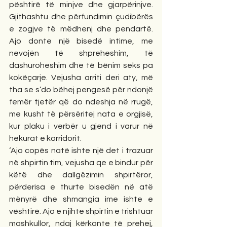
pështirë të minjve dhe gjarpërinjve. 
Gjithashtu dhe përfundimin çudibërës 
e zogjve të mëdhenj dhe pendartë. 
Ajo donte një bisedë intime, me 
nevojën të shpreheshim, të 
dashuroheshim dhe të bënim seks pa 
kokëçarje. Vejusha arriti deri aty, më 
tha se s’do bëhej pengesë për ndonjë 
femër tjetër që do ndeshja në rrugë, 
me kusht të përsëritej nata e orgjisë, 
kur plaku i verbër u gjend i varur në 
hekurat e korridorit.
‘Ajo copës natë ishte një det i trazuar 
në shpirtin tim, vejusha qe e bindur për 
këtë dhe dallgëzimin shpirtëror, 
përderisa e thurte bisedën në atë 
mënyrë dhe shmangia ime ishte e 
vështirë. Ajo e njihte shpirtin e trishtuar 
mashkullor, ndaj kërkonte të prehej, 