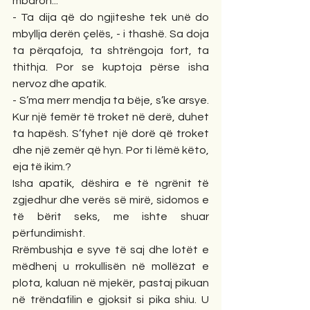
mbaron...
- Ta dija që do ngjiteshe tek unë do 
mbyllja derën çelës, - i thashë. Sa doja 
ta përqafoja, ta shtrëngoja fort, ta 
thithja. Por se kuptoja përse isha 
nervoz dhe apatik.
- S’ma merr mendja ta bëje, s’ke arsye. 
Kur një femër të troket në derë, duhet 
ta hapësh. S’fyhet një dorë që troket 
dhe një zemër që hyn. Por ti lëmë këto, 
eja të ikim.?
Isha apatik, dëshira e të ngrënit të 
zgjedhur dhe verës së mirë, sidomos e 
të bërit seks, me ishte shuar 
përfundimisht.
Rrëmbushja e syve të saj dhe lotët e 
mëdhenj u rrokullisën në mollëzat e 
plota, kaluan në mjekër, pastaj pikuan 
në trëndafilin e gjoksit si pika shiu. U 