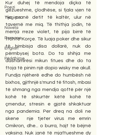
Kur duhej të mendoja diçka të 
Poezi
gëzueshme, çlodhëse, si fjala vjen të 
rija pranë detit të kaltër, ulur në 
Tregime
tavernë me miq. Të thithja jodin, të 
Novela
merrja rreze violet, të pija birrë të 
Romane
ftohtë Korçe. Të luaja poker dhe sikur 
të himbisja disa dollarë, nuk do 
English
përmbysej bota. Do ta shihja me 
Përkthime
dashamirësi mikun fitues dhe do ta 
ftoja të pinim një dopio wisky me akull. 
Fundja njëherë edhe do humbësh në 
bixhos, gjithnjë s'mund të fitosh, mbasi 
të shmang nga mendja qoftë për një 
kohë të shkurtër këtë kohë të 
çmendur, stresin e gjatë shkaktuar 
nga pandemia. Per dreq na doli ne 
skene  nje tjeter virus me emrin 
Omikron, dhe... o burra, hajt të bëjmë 
vaksina. Nuk janë të mjaftueshme dy 