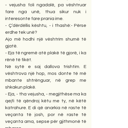
- vejusha foli ngadalë, pa vështruar 
fare nga unë, thua sikur nuk i 
interesonte fare prania ime.
- Ç’dërdëllis kështu, - i thashë:- Përse 
erdhe tek unë?
Ajo më hodhi një vështrim shumë të 
gjatë.
- Eja të ngremë atë plakë të gjorë, i ka 
rënë të fikët.
Në sytë e saj dallova trishtim. E 
vështrova një hop, mos donte të më 
mbante shtrënguar, në grep me 
shkakun plakë.
- Eja, - tha vejusha, - megjithëse ma ka 
qejfi të qëndroj këtu me ty, në këtë 
katrahure. E di që anarkia në raste të 
veçanta të josh, por në raste të 
veçanta ama, sepse për gjithmonë të 