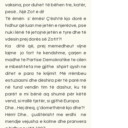
vaksina, por duhet të bëhen tre, katër, 
pesë....Një Zot e di!
Të ëmën  s' ëmës! Ç'është kjo dorë e 
hidhur që luan me jetën e njerëzve, pse 
nuk i lënë të jetojnë jetën e tyre dhe të 
vdesin prej dorës së Zotit?!
Ka  ditë që, prej memedheut vijne  
lajme  jo fort te kendshme, çarjen e 
madhe te Partise Demokratike te cilen 
e mbeshteta me gjithe  shpirt qysh ne 
ditet e para te krijimit. Më rrëmbeu 
estuziasmi dhe dëshira për të parë më 
në fund vendin tim të dashur, ku të 
parët e mi bënë aq shumë për këtë 
vend, si rrallë tjetër, si gjithë Europa.
Dhe....Hej dreq, ç'domethënë kjo dhe?!
Hëm! Dhe... çuditërisht me erdhi  ne  
mendje vejusha e kolme dhe pranvera 