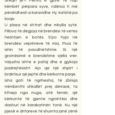
dreqin je?! Femra e gjorë të hap 
këmbët përpara syve, ndërsa ti më 
përdridhesh si karavidhe. Hy, kafshë pa 
koqe.
U plasa në shtrat dhe mbylla sytë. 
Fillova të dëgjoja në brendësi të vetes 
heshtjen e botës. S'po hyja në 
brendësi veprimeve të mia, thua të 
ishin të pavullnetshme. Si një 
gromësimë e brendshme vjella vrer. 
Vejusha ishte e pafaj dhe e gjykoja 
padrejtësisht. Ajo qe një shpirt i 
braktisur që jepte dhe kërkonte paqe.
Isha gati të ngrihesha, të zbrisja 
rrëmbimthi shkallët prej dërrasë, ta 
ktheja nga rruga, atë femër, që 
kërkonte të gjente ngrohtësi dhe 
dashuri në karakatinën tonë. Ku një 
pjesë e dritareve të shumta janë zënë 