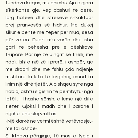
tundova keqas, mu dhimbs. Ajo e gjora 
s’kërkonte gjë, veç dashuri të qetë, 
larg halleve dhe streseve shkaktuar 
prej pranvesës së hidhur. Me dukej 
sikur e bënte më tepër për mua, sesa 
për veten. Duart m'u varën dhe isha 
gati të bëhesha pre e dëshirave 
trupore. Por një zë u ngrit së thelli, më 
ndali. Ishte një zë i prerë, i ashpër, që 
më drodhi dhe me fshiu çdo ndjenjë 
mishtore. Iu luta të largohej, mund ta 
linim një ditë tjetër. Ajo shqeu sytë nga 
habia, ashtu siç ishin të përmbytur nga 
lotët. I thashë sërish. e lemë një ditë 
tjetër. Gjoksi i madh dhe i bardhë i 
ngrihej dhe ulej vrulltas.
-Një darkë në vetmi është vetëvrasje,- 
më foli ashpër.
Si ktheva përgjigje, të mos e fyeja i 