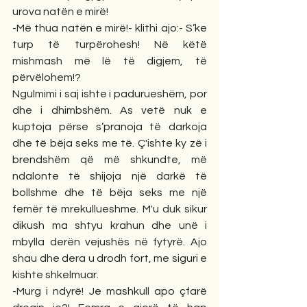
urova natën e mirë!
-Më thua natën e mirë!- klithi ajo:- S’ke 
turp të turpërohesh! Në këtë 
mishmash më lë të digjem, të 
përvëlohem!?
Ngulmimi i saj ishte i padurueshëm, por 
dhe i dhimbshëm. As vetë nuk e 
kuptoja përse s’pranoja të darkoja 
dhe të bëja seks me të. Ç'ishte ky zë i 
brendshëm që më shkundte, më 
ndalonte të shijoja një darkë të 
bollshme dhe të bëja seks me një 
femër të mrekullueshme. M'u duk sikur 
dikush ma shtyu krahun dhe unë i 
mbylla derën vejushës në fytyrë. Ajo 
shau dhe dera u drodh fort, me siguri e 
kishte shkelmuar.
-Murg i ndyrë! Je mashkull apo çfarë 