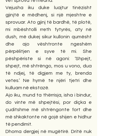
vet sprova të mëdha.
Vejusha iku duke luajtur tinëzisht 
gjinjtë e mëdhenj, si një mjeshtre e 
sprovuar. Ato gjinj të bardhë, të plotë, 
mi mbështolli rreth fytyrës, aty në 
dush, më dukej sikur kullonin qumësht 
dhe ajo vështronte ngeshëm 
përpëlitjen e syve të mi. She 
pëshpëriste si në agoni: ‘Shpejt, 
shpejt, më shtrëngo, mos u vono, dua 
të ndjej, të digjem me ty, brenda 
vetes.’ Ne hymë te njëri tjetri dhe 
kulluam në ekstazë.
Ajo iku, mund ta thërrisja, isha i bindur, 
do vinte më shpejtësi, por diçka e 
çuditshme më shtrëngonte fort dhe 
më shkaktonte në gojë shijen e hidhur 
të pendimit.
Dhoma dergjej në mugëtirë. Dritë nuk 