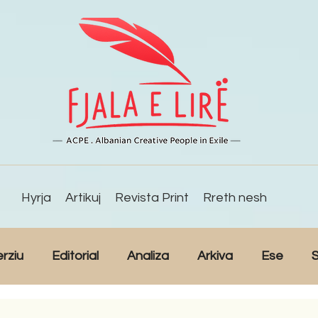
Hyrja
Artikuj
Revista Print
Rreth nesh
erziu
Editorial
Analiza
Arkiva
Ese
S
Reportazh
Studime
Intervista
Kulturë