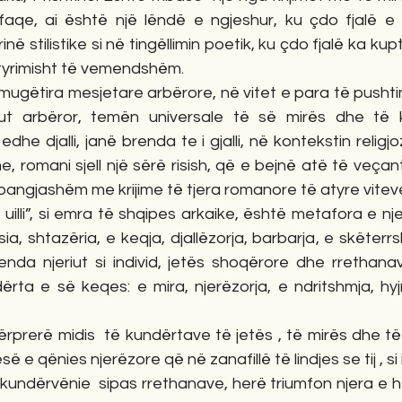
qe, ai është një lëndë e ngjeshur, ku çdo fjalë e f
ë stilistike si në tingëllimin poetik, ku çdo fjalë ka k
etyrimisht të vemendshëm.
ga mugëtira mesjetare arbërore, në vitet e para të pushti
riut arbëror, temën universale të së mirës dhe të 
edhe djalli, janë brenda te i gjalli, në kontekstin religjoz
me, romani sjell një sërë risish, që e bejnë atë të veça
pangjashëm me krijime të tjera romanore të atyre viteve 
e uilli”, si emra të shqipes arkaike, është metafora e nje
ia, shtazëria, e keqja, djallëzorja, barbarja, e skëterr
enda njeriut si individ, jetës shoqërore dhe rrethanav
ndërta e së keqes: e mira, njerëzorja, e ndritshmja, hyjn
dërprerë midis  të kundërtave të jetës , të mirës dhe të 
 e qënies njerëzore që në zanafillë të lindjes se tij , si i
undërvënie  sipas rrethanave, herë triumfon njera e he