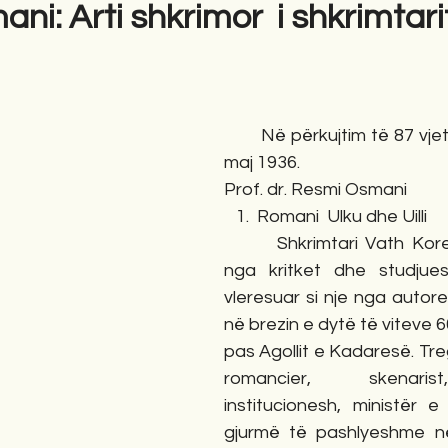
ni: Arti shkrimor i shkrimtari
gime
Novela
Romane
English
Përkth
       Në përkujtim të 87 vjeto
maj 1936.
Prof. dr. Resmi Osmani
   1.  Romani  Ulku dhe Uilli
       Shkrimtari Vath Kore
nga kritket dhe studjuesi
vleresuar si nje nga autor
në brezin e dytë të viteve 6
pas Agollit e Kadaresë. Treg
romancier, skenaris
institucionesh, ministër e
gjurmë të pashlyeshme në