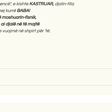
encë", e kishte 
KASTRUAR, 
djalin-filiz. 
ej kurrë 
BABA! 
 moshuarin-fisnik, 
ai djalë në të majtë 
 vuajmë në shpirt për 'të.