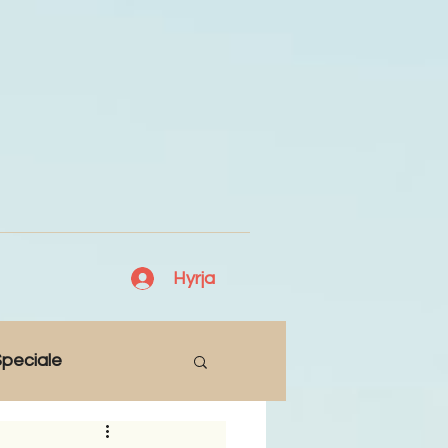
Hyrja
peciale
Lajme