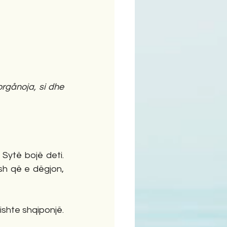
gånoja, si dhe 
 Sytë bojë deti. 
sh që e dëgjon, 
shte shqiponjë. 