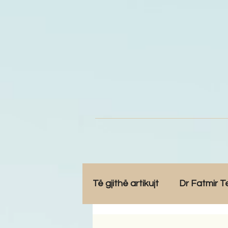
Të gjithë artikujt
Dr Fatmir T
Opinione
Komunitet