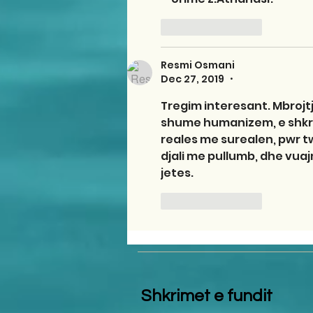
Like
Reply
Resmi Osmani
Dec 27, 2019
•
Tregim interesant. Mbrojtj
shume humanizem, e shkru
reales me surealen, pwr 
djali me pullumb, dhe vuaj
jetes.
Like
Reply
Shkrimet e fundit