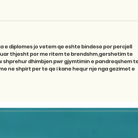
a e diplomes jo vetem qe eshte bindese por percjell 
ar thjesht por me ritem te brendshm,gershetim te 
tw shprehur dhimbjen pwr gjymtimin e pandreqshem te
me ne shpirt per te qe i kane hequr nje nga gezimet e 