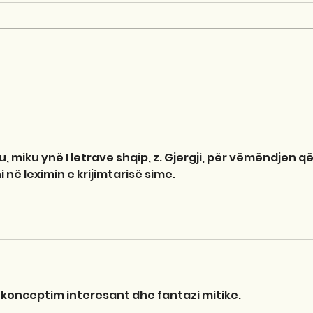
, miku ynë I letrave shqip, z. Gjergji, për vëmëndjen që
 në leximin e krijimtarisë sime.
 konceptim interesant dhe fantazi mitike. 