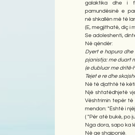
galaktika dhe i fi
pamundësinë e pang
në shkallën më të lar
(E, megjithatë, diç i 
Se adoleshenti, din
Në qëndër:
Dyert e hapura dhe 
pjanistja: me duart mb
(e dubluar me dritë-hi
Tejet e re dhe skajs
Në të djathtë të këtij 
Një shtatëdhjetë vjeç
Vështrimin tepër të l
mendon: "Është i njëj
( "Për atë bukë, po ju
Nga dora, sapo ka lë
Në qe shqiponjë.