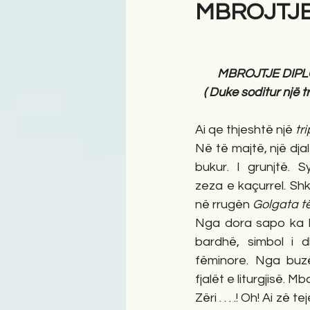
MBROJTJE
Antologji
Poezi
Tre
        MBROJTJE DIP
   ( Duke soditur një
Ai qe thjeshtë një 
tri
Në të majtë, një djalë
bukur. I grunjtë. S
zeza e kaçurrel. Shku
në rrugën 
Golgata të
Nga dora sapo ka l
bardhë, simbol i dl
fëminore. Nga buzët
fjalët e liturgjisë. M
Zëri . . . .! Oh! Ai zë tej