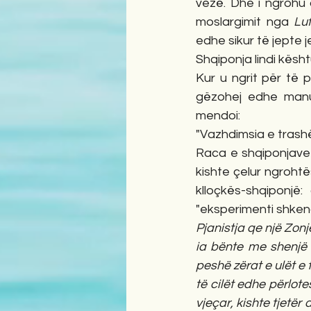
vezë. Dhe i ngrohu 
moslargimit nga 
Lu
edhe sikur të jepte je
Shqiponja lindi kësht
Kur u ngrit për të 
gëzohej edhe manus
mendoi:
"Vazhdimsia e trashë
Raca e shqiponjave d
kishte çelur ngrohtë
klloçkës-shqiponjë:
"eksperimenti shkenco
Pjanistja qe një Zonj
ia bënte me shenjë dj
peshë zërat e ulët e 
të cilët edhe përlote
vjeçar, kishte tjetër 