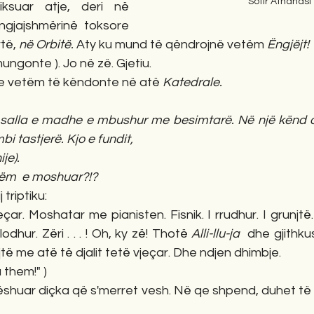
Sotir Athanasi
ksuar atje, deri në 
jajshmërinë toksore 
të, 
në Orbitë. 
Aty ku mund të qëndrojnë vetëm 
Ëngjëjt!
mungonte ). Jo në zë. Gjetiu.
te vetëm të këndonte në atë 
Katedrale.
salla e madhe e mbushur me besimtarë. Në një kënd or
i tastjerë. Kjo e fundit, 
je). 
hëm  e moshuar?!?
triptiku: 
ar. Moshatar me pianisten. Fisnik. I rrudhur. I grunjtë.
odhur. Zëri . . . ! Oh, ky zë! Thotë 
Alli-llu-ja 
 dhe gjithku
të me atë të djalit tetë vjeçar. Dhe ndjen dhimbje.
 them!" )
shuar diçka që s'merret vesh. Në qe shpend, duhet të i