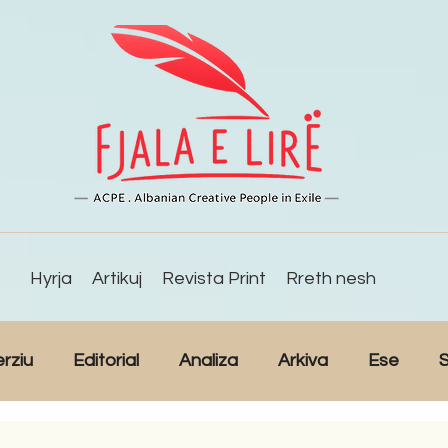
Hyrja
Artikuj
Revista Print
Rreth nesh
erziu
Editorial
Analiza
Arkiva
Ese
S
Reportazh
Studime
Intervista
Kulturë