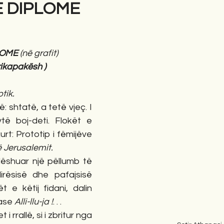
 DIPLOME
gime
Novela
Romane
English
Përkth
LOME 
(në grafit)
 trikapakësh )
ptik. 
: shtatë, a tetë vjeç. I 
ytë boj-deti. Flokët e 
rt: Prototip i fëmijëve 
 Jerusalemit. 
ëshuar një pëllumb të 
irësisë dhe pafajsisë 
 e këtij fidani, dalin 
base 
Alli-llu-ja
!
. . .
et i rrallë, si i zbritur nga 