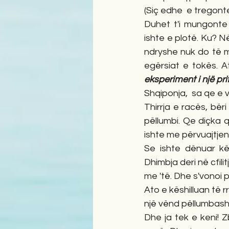
(Siç edhe  e tregonte
Duhet t'i mungonte 
ishte e plotë. Ku? N
ndryshe nuk do të m
egërsiat e tokës. A
eksperiment i një prif
Shqiponja,  sa qe e 
Thirrja e racës, bër
pëllumbi. Qe diçka që
ishte me përvuajtjen
Se ishte dënuar kë
Dhimbja deri në cfil
me 'të. Dhe s'vonoi p
Ato e këshilluan të r
një vënd pëllumbash,
Dhe ja tek e keni! Z