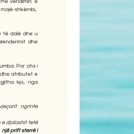
Me vendimin: e 
majë-shkëmbi,  
 të dalë dhe u 
enderimit dhe 
umba. Por ata i 
dhe atributet e 
jitha kjo, nga 
jeçarit  ngrinte 
e djaloshit tetë 
 
një prift sterrë i 