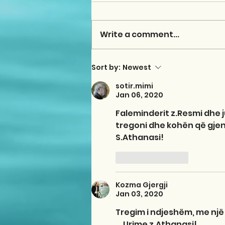
Write a comment...
Sort by:
Newest
sotir.mimi
Jan 06, 2020
Faleminderit z.Resmi dhe ju
tregoni dhe kohën që gjeni
S.Athanasi! 
Like
Reply
Kozma Gjergji
Jan 03, 2020
Tregim i ndjeshëm, me një
     Urime z.Athanasi! 