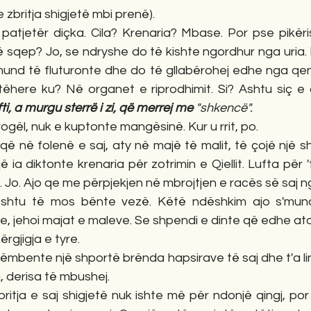
 zbritja shigjetë mbi prenë). 
patjetër diçka. Cila? Krenaria? Mbase. Por pse pikëris
ë sqep? Jo, se ndryshe do të kishte ngordhur nga uria. 
und të fluturonte dhe do të gllabërohej edhe nga qen
tëhere ku? Në organet e riprodhimit. Si? Ashtu siç e 
ti, a murgu sterrë i zi, që merrej me 
"shkencë".
vogël, nuk e kuptonte mangësinë. Kur u rrit, po.
i që në folenë e saj, aty në majë të malit, të çojë një 
 ia diktonte krenaria për zotrimin e Qiellit. Lufta për 
. Jo. Ajo qe me përpjekjen në mbrojtjen e racës së saj n
shtu të mos bënte vezë. Këtë ndëshkim ajo s'mund 
itje, jehoi majat e maleve. Se shpendi e dinte që edhe at
ërgjigja e tyre.
rëmbente një shportë brënda hapsirave të saj dhe t'a lin
 derisa të mbushej. 
britja e saj shigjetë nuk ishte më për ndonjë qingj, por