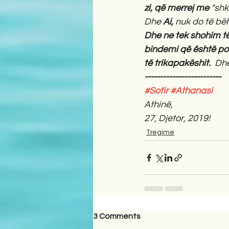
zi, që merrej me 
"shk
Dhe 
Ai, 
nuk do të bëh
Dhe ne tek shohim të
bindemi që është po 
të trikapakëshit.  
Dhe
-------------------------
#Sotir
#Athanasi
Athinë, 
27, Djetor, 2019! 
Tregime
3 Comments