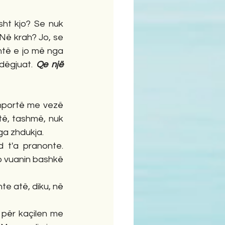
ht kjo? Se nuk 
Në krah? Jo, se 
të e jo më nga 
dëgjuat. 
Qe një 
shportë me vezë 
'të, tashmë, nuk 
ga zhdukja.
t'a pranonte. 
o vuanin bashkë 
te atë, diku, në 
 për kaçilen me 