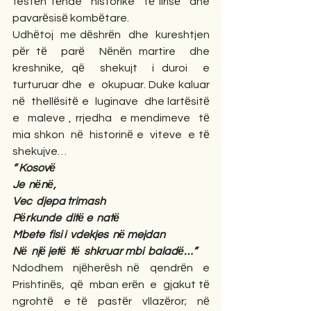
festёn tёnde  historike  tё lirisё  dhe  
pavarёsisё kombёtare.
Udhёtoj  me dёshrёn  dhe  kureshtjen  
pёr tё  parё  Nёnёn martire  dhe  
kreshnike, qё  shekujt  i duroi  e  
turturuar dhe  e  okupuar. Duke kaluar  
nё  thellёsitё e  luginave  dhe lartёsitё  
e  maleve , rrjedha  e mendimeve  tё  
mia shkon  nё  historinё e  viteve  e tё  
shekujve…
“ Kosovё
Je  nёnё,
Vec  djepa trimash
Pёrkunde  ditё e  natё
Mbete  fisi i  vdekjes  nё mejdan
Nё  njё jetё  tё  shkruar mbi  baladё…”
Ndodhem  njёherёsh nё  qendrёn  e 
Prishtinёs,  qё  mban erёn  e  gjakut tё  
ngrohtё  e tё  pastёr  vllazёror;  nё 