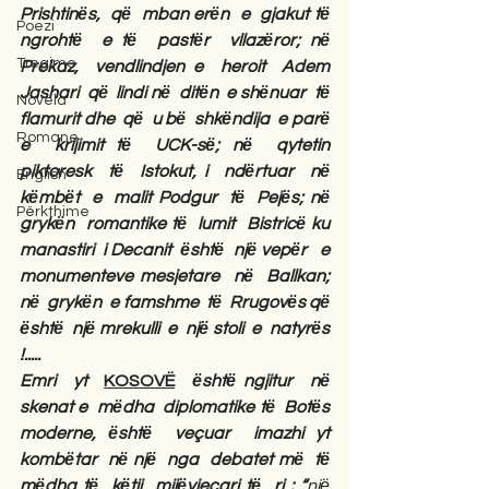
Prishtinёs,  qё  mban erёn  e  gjakut tё  
Poezi
ngrohtё  e tё  pastёr  vllazёror; nё  
Tregime
Prekaz,  vendlindjen e  heroit  Adem 
Jashari  qё  lindi nё  ditёn  e shёnuar  tё  
Novela
flamurit dhe  qё  u bё  shkёndija  e parё  
Romane
e  krijimit tё  UCK-sё; nё  qytetin 
piktoresk  tё  Istokut, i  ndёrtuar  nё 
English
kёmbёt  e  malit Podgur  tё  Pejёs; nё  
Përkthime
grykёn  romantike tё  lumit  Bistricё ku  
manastiri  i Decanit  ёshtё  njё vepёr   e  
monumenteve mesjetare  nё  Ballkan; 
nё  grykёn  e famshme  tё  Rrugovёs qё  
ёshtё  njё mrekulli  e  njё stoli  e  natyrёs 
!.....
Emri  yt  
KOSOVË
  ёshtё ngjitur  nё  
skenat e  mёdha  diplomatike tё  Botёs  
moderne, ёshtё  veçuar  imazhi yt  
kombёtar  nё njё  nga  debatet mё  tё  
mёdha tё  kёtij  mijёvjecari tё  ri : “
njё  