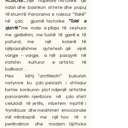
KOSOVЁ…
Njё  hapёsirё historike  qё  
ndan dhe  bashkon  shtete dhe  popuj  
tё shumtё. Panorama  e  ndezur  “flakё” 
nё  çdo   gjurmё historike.
 “Tokё  e  
zjarrtё” 
me  male  e pllaja  tё  veshura 
me  gjelbёrim,  me fushё  tё  gjerё e  tё  
pafund, me  njё  kolanё tё  
njёpasnjёshme  qytetesh qё  vijnё  
vargje – vargje,  si njё  pasqyrё  nё 
rrafshin  kulturor  e artistic  tё  
ballkanit…
Mes   kёtij “
amfiteatri”
  bukurish 
natyrore  ku  çdo peizazh  i  shfaqur 
befas  konkuron  plot ndjenjё  artistike  
panoramёn njerёzore  nё  çdo shirit  
celuloidi  tё jetёs,  mbetem  mjaftё i  
frymёzuar  dhe meditimet  emocionale  
mё rrёmbejnё  me  njё hov  tё  ri 
perёndimor  dhe  modern. Gjithcka  