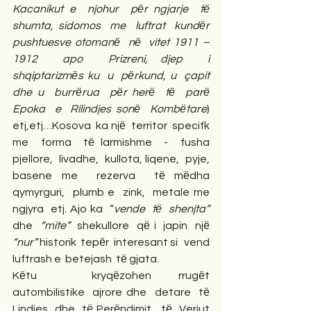
Kacanikut e  njohur  pёr ngjarje  tё  
shumta, sidomos  me  luftrat  kundёr  
pushtuesve otomanё  nё  vitet 1911 – 
1912  apo  Prizreni, djep  i  
shqiptarizmёs ku  u  pёrkund, u  çapit  
dhe u  burrёrua  pёr herё  tё  parё 
Epoka  e  Rilindjes sonё  Kombёtare
)  
etj,etj…Kosova  ka njё  territor  specifk 
me  forma  tё larmishme  -  fusha 
pjellore,  livadhe,  kullota, liqene,  pyje,  
basene me  rezerva  tё mёdha  
qymyrguri,  plumb e  zink,  metale me  
ngjyra  etj. Ajo ka  “
vende  tё  shenjta”
dhe  
“mite”
  shekullore  qё i  japin  njё  
“nur”
 historik  tepёr  interesant si   vend  
luftrash e  betejash  tё gjata.
Kёtu  kryqёzohen rrugёt  
autombilistike  ajrore dhe  detare  tё 
Lindjes  dhe  tё Perёndimit,  tё  Veriut 