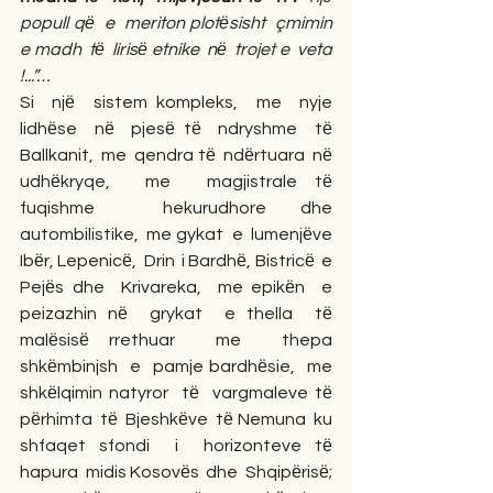
popull qё  e  meriton plotёsisht  çmimin  
e madh  tё  lirisё etnike  nё  trojet e  veta 
!...”…
Si  njё  sistem kompleks,  me  nyje 
lidhёse  nё  pjesё tё  ndryshme  tё 
Ballkanit,  me  qendra tё  ndёrtuara  nё 
udhёkryqe,  me  magjistrale tё  
fuqishme  hekurudhore dhe  
autombilistike,  me gykat  e  lumenjёve 
Ibёr, Lepenicё,  Drin  i Bardhё, Bistricё  e  
Pejёs dhe  Krivareka,  me epikёn  e  
peizazhin nё  grykat  e thella  tё  
malёsisё rrethuar  me  thepa 
shkёmbinjsh  e  pamje bardhёsie,  me  
shkёlqimin natyror  tё  vargmaleve tё  
pёrhimta  tё  Bjeshkёve  tё Nemuna  ku  
shfaqet sfondi  i  horizonteve tё  
hapura  midis Kosovёs  dhe  Shqipёrisё; 