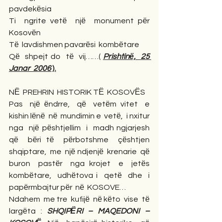
pavdekёsia
Ti  ngrite vetё  njё  monument pёr  
Kosovёn
Tё  lavdishmen pavarёsi  kombёtare
Qё  shpejt do  tё  vij……( 
Prishtinё,  25 
Janar  2006
 ).
NЁ  PREHRIN  HISTORIK TЁ  KOSOVЁS
Pas  njё ёndrre,  qё  vetёm vitet  e  
kishin lёnё  nё  mundimin e  vetё,  i nxitur  
nga  njё pёshtjellim  i  madh ngjarjesh  
qё  bёri tё  pёrbotshme  çёshtjen 
shqiptare,  me  njё ndjenjё  krenarie  qё 
buron  pastёr  nga krojet  e  jetёs  
kombёtare,  udhёtova i  qetё  dhe  i  
papёrmbajtur pёr  nё  KOSOVE…
Ndahem  me tre  kufijё  nё kёto  vise  tё 
largёta : 
SHQIPЁRI – MAQEDONI – 