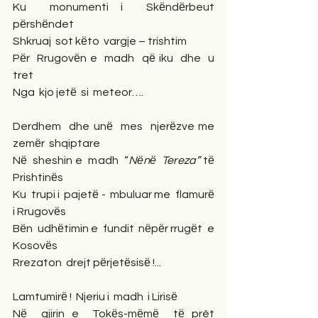
Ku  monumenti i  Skёndёrbeut  
pёrshёndet
Shkruaj  sot kёto  vargje – trishtim
Pёr  Rrugovёn e  madh  qё iku  dhe  u  
tret
Nga  kjo jetё  si  meteor….
Derdhem  dhe unё  mes  njerёzve me  
zemёr  shqiptare
Nё  sheshin e  madh  “
Nёnё  Tereza”
 tё  
Prishtinёs
Ku  trupi i  pajetё -  mbuluar me  flamurё  
i Rrugovёs
Bёn  udhёtimin e  fundit  nёpёr rrugёt  e  
Kosovёs
Rrezaton  drejt pёrjetёsisё !...
Lamtumirё !  Njeriu i  madh  i Lirisё
Nё  gjirin e  Tokёs-mёmё  tё prêt  