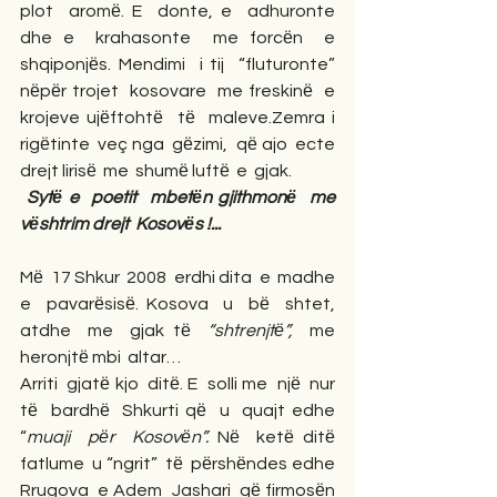
plot  aromё. E  donte, e  adhuronte  
dhe e  krahasonte  me forcёn  e  
shqiponjёs. Mendimi  i tij  “fluturonte”  
nёpёr trojet  kosovare  me freskinё  e  
krojeve ujёftohtё  tё  maleve.Zemra i  
rigёtinte  veç nga  gёzimi,  qё ajo  ecte  
drejt lirisё  me  shumё luftё  e  gjak.
 Sytё e  poetit  mbetёn gjithmonё  me  
vёshtrim drejt  Kosovёs !...
Mё  17 Shkur  2008  erdhi dita  e  madhe 
e  pavarёsisё. Kosova  u  bё  shtet, 
atdhe  me  gjak tё  
“shtrenjtё”,
  me  
heronjtё mbi  altar…
Arriti  gjatё kjo  ditё. E  solli me  njё  nur 
tё  bardhё  Shkurti qё  u  quajt edhe  
“
muaji  pёr  Kosovёn”.
 Nё  ketё ditё  
fatlume  u “ngrit”  tё  pёrshёndes edhe  
Rrugova  e Adem  Jashari  qё firmosёn  