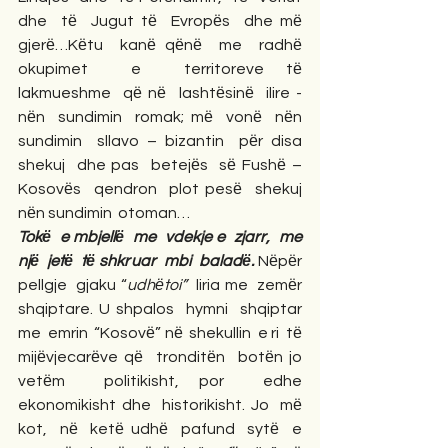
dhe  tё  Jugut tё  Evropёs  dhe mё  
gjerё…Kёtu  kanё qёnё  me  radhё 
okupimet  e  territoreve tё  
lakmueshme  qё nё  lashtёsinё  ilire - 
nёn  sundimin  romak; mё  vonё  nёn 
sundimin  sllavo – bizantin  pёr disa  
shekuj  dhe pas  betejёs  sё Fushё – 
Kosovёs  qendron  plot pesё  shekuj  
nёn sundimin  otoman…
Tokё  e mbjellё  me  vdekje e  zjarr,  me 
njё  jetё  tё shkruar  mbi  baladё.
 Nёpёr  
pellgje  gjaku “
udhёtoi”
  liria me  zemёr  
shqiptare. U shpalos  hymni  shqiptar 
me  emrin  “Kosovё” nё  shekullin  e ri  tё  
mijёvjecarёve qё  tronditёn  botёn jo  
vetёm  politikisht, por  edhe  
ekonomikisht dhe  historikisht. Jo  mё 
kot,  nё  ketё udhё  pafund  sytё  e 