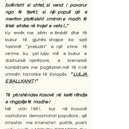
botёrisht  si  shtet, si  vend  i  pavarur  
nga  tё  tjerёt,  si  njё popull  qё  e 
meriton  plotёsisht  cmimin e  madh  tё 
lirisё  etnike  nё trojet  e  veta !...”
Ky  emёr, me  zёrin  e ёmbёl  dhe  tё 
bukur  tё  gjuhёs shqipe  ka  sjell  
tashmё  “
preludin”
  e njё  stine  tё 
vetme  ku  çel lulja  mё  e bukur  e  
dashurisё njerёzore,  e  krenarisё 
kombёtare  me  pagёzimin mё  tё  ri nё  
vitrinёn  historike tё  Evropёs : 
“ 
LULJA  
E BALLKANIT
 !”
Tё  pёrshёndes Kosovё  nё  ketё rilindje  
e  ringjallje tё  madhe !
Nё  vitin 1981,  kur  nё Kosovё  
vazhdonin  demostratat popullore , qё  
rriteshin  me intensitet  politik, poeti  