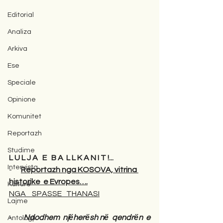
Editorial
Analiza
Arkiva
Ese
Speciale
Opinione
Komunitet
Reportazh
Studime
L U L J A   E   B A  L L K A N I T !...
Intervista
-      
Reportazh nga KOSOVA, vitrina 
historike  e Evropes….
Kulturë
NGA    SPASSE   THANASI
Lajme
-       
Ndodhem  njёherёsh nё  qendrёn  e 
Antologji