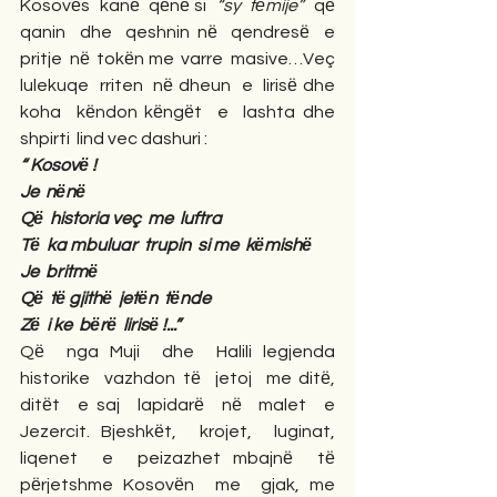
Kosovёs  kanё  qёnё si  
“sy  fёmije”
  qё 
qanin  dhe  qeshnin nё  qendresё  e 
pritje  nё  tokёn me  varre  masive…Veç 
lulekuqe  rriten  nё dheun  e  lirisё dhe  
koha  kёndon kёngёt  e  lashta dhe  
shpirti  lind vec dashuri :
“ Kosovё !
Je  nёnё             
Qё  historia veç  me  luftra
Tё  ka mbuluar  trupin  si me  kёmishё
Je  britmё
Qё  tё gjithё  jetёn  tёnde
Zё  i ke  bёrё  lirisё !...”
Qё  nga Muji  dhe  Halili legjenda   
historike  vazhdon tё  jetoj  me ditё,  
ditёt  e saj  lapidarё  nё  malet  e 
Jezercit. Bjeshkёt,  krojet,  luginat, 
liqenet  e  peizazhet mbajnё  tё  
pёrjetshme Kosovёn  me  gjak, me  