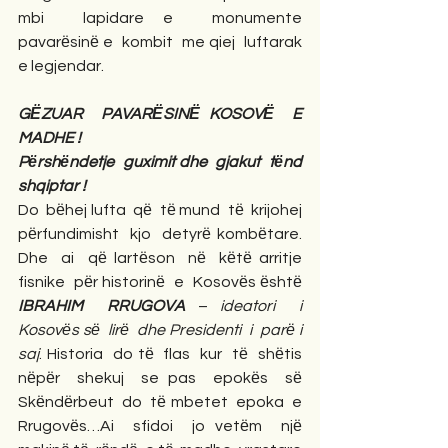
mbi  lapidare e  monumente  
pavarёsinё e  kombit  me qiej  luftarak  
e legjendar.
GЁZUAR  PAVARЁSINЁ KOSOVЁ  E  
MADHE !
Pёrshёndetje  guximit dhe  gjakut  tёnd 
shqiptar !
Do  bёhej lufta  qё  tё mund  tё  krijohej 
pёrfundimisht  kjo  detyrё kombёtare. 
Dhe  ai  qё lartёson  nё  kёtё arritje  
fisnike  pёr historinё  e  Kosovёs ёshtё  
IBRAHIM  RRUGOVA
 – 
ideatori  i  
Kosovёs sё  lirё  dhe Presidenti  i  parё i  
saj
. Historia  do tё  flas  kur  tё  shёtis 
nёpёr  shekuj  se pas  epokёs  sё 
Skёndёrbeut  do  tё mbetet  epoka  e 
Rrugovёs…Ai  sfidoi  jo vetёm  njё  