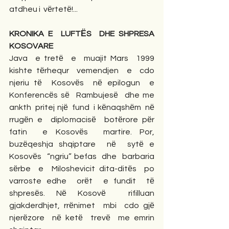
atdheu i  vёrtetё!...
KRONIKA E  LUFTЁS  DHE SHPRESA  
KOSOVARE
Java  e tretё  e  muajit Mars  1999  
kishte tёrhequr  vemendjen  e  cdo  
njeriu tё  Kosovёs  nё epilogun  e  
Konferencёs sё  Rambujesё  dhe me  
ankth  pritej njё  fund  i kёnaqshёm  nё  
rrugёn e  diplomacisё  botёrore pёr  
fatin  e Kosovёs  martire. Por,  
buzёqeshja shqiptare  nё  sytё e  
Kosovёs  “ngriu” befas  dhe  barbaria 
sёrbe  e  Miloshevicit dita-ditёs  po  
varroste edhe  orёt  e fundit  tё  
shpresёs. Nё Kosovё  rifilluan  
gjakderdhjet, rrёnimet  mbi  cdo gjё  
njerёzore  nё ketё  trevё  me emrin  