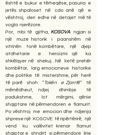
ёshtё e  bukur  e tёrheqёse, pasuria  e  
jetёs shpaloset  nё  cdo anё  qё  e 
vёshtroj,  deri  edhe nё  detajet  mё tё  
vogla  njerёzore.
Por,  mbi tё  gjitha, 
KOSOVA
  ngjan si  
njё  muze historik  i  paanshёm  nё  
vitrinёn  tonё kombёtare,  njё  djep 
atdhetarie  e  heroizmi qё  ka  
shkёlqyer nё  shekuj…Nё  ketё prehёr  
kombёtar,  larg emocioneve  historike  
dhe politike  tё  mistershme, pёr  herё  
tё parё  shoh  “
Tokёn  e Zjarrtё
”  tё  
mёmёdheut, ndjej  dhimbje  tё 
padukshme,  lot  mёrgimi, qёnie  
shqiptare  nё pёrmendoren  e  flamurit. 
Po vёshtroj  me  emocion dhe  ndjenja  
shprese njё  KOSOVE  tё ripёrtёrirё,  njё 
vend  ku  valёvitet krenar  flamuri  
shqiptar e  shndrit  si pёrmendore  lirie  