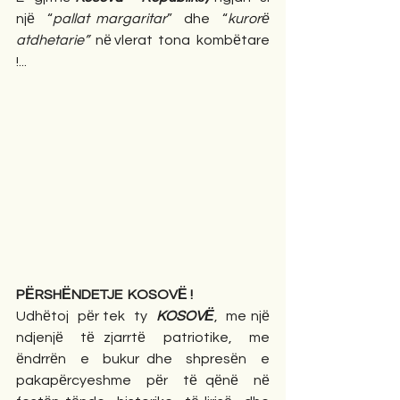
njё  “
pallat margaritar
”  dhe  “
kurorё  
atdhetarie”
  nё vlerat  tona  kombёtare 
!...
PЁRSHЁNDETJE  KOSOVЁ !
Udhёtoj  pёr tek  ty  
KOSOVЁ
,  me njё  
ndjenjё  tё zjarrtё  patriotike,  me 
ёndrrёn  e  bukur dhe  shpresёn  e 
pakapёrcyeshme  pёr  tё qёnё  nё  