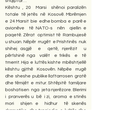
shqiptar…
Kёshtu , 20  Marsi  shёnoi paralizёn  
totale  tё jetёs  nё  Kosovё. Mbrёmjen  
e  24 Marsit  bie  edhe bomba  e  parё e   
avionёve  tё NATO-s  nёn  qiellin e  
paqetё. Zёrat  optimist tё  Rambujesё  
u shuan. Nёpёr  rrugёt  e Prishtinёs  nuk  
shihej asgjё  e  qetё, njerёzit  u  
pёrfshinё nga  valёt  e frikёs  e  tё 
tmerrit. Hija  e  luftёs kishte  mbёshtjellё  
kёshtu gjithё  Kosovёn. Nёpёe  rrugё 
dhe  sheshe  publike llaftarrosen  gratё  
dhe fёmijёt  e  mitur. Shtёpitё  familjare 
boshatisen  nga  jeta njerёzore. Blerimi  
i  pranverёs u  bё  i zi,  aroma  e stinёs  
mori  shijen e  hidhur  tё skenёs  
dramatike  dhe tragjedia  e  luftёs dhe  
e  masakrimit tё  mijёra  e  mijёra  
njerёzve  pa faj  u  bё emblem  e  