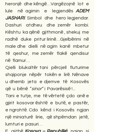
heronjё  dhe kёngё…Vargёzojnё  lot  e  
lule  nё agimin  e  legjendёs 
ADEM  
JASHARI
. Simbol  dhe  hero legjendar. 
Dashuri  atdheu  dhe zemёr  kombi. 
Kёshtu  ka qёnё  gjithmonё , shekuj  me 
radhё  duke  pritur lirinё…Gjelbёrimi  nё  
male dhe  dielli  nё agim  kanё  mbetur 
tё  qeshur,  me zemёr  flakё  qendisur 
nё  flamur…
Qielli  blukaltёr tani  pёrcjell  fluturime 
shqiponje  nёpёr  tokёn e  lirё. Nёnave  
u dhemb  jeta  e djemve  tё  Kosovёs 
qё  u  bёnё  “
sinor
” i  Pavarёsisё !...
Tani  e tutje,  me  tё vёrtetё  çdo  anё e  
gjirit  kosovar ёshtё  e  butё, e  pastёr,  
e ngrohtё. Cdo  kёnd  i Kosovёs  ngjan  
njё miniaturё  lirie,  qё shpёrndan  jetё,  
lumturi e  pasuri…
E  gjithё 
Kosova – Republikё,
 ngjan  si  