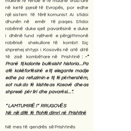
makinё tё  rёndё  e tё  madhe  vrastare 
nё  ketё  pjesё tё  Evropёs,  por  edhe  
njё sistem  tё  tёrё komunist. Ai  sfidoi  
dhunёn nё  emёr  tё paqes. Sfidoi  
robёrinё  duke sjell  pavarёsinё  e duke  
i  dhёnё fund  njёherё  e pёrgjithmonё  
robёrisё  shekullore tё  kombit. Siç  
shprehej shtypi  i  Kosovёs nё  atё  ditё 
tё  zisё  kombёtare nё  Prishtinё 
: 
-“ 
Pranё  tij kalonte  butёsisht  historia…Pa 
atё  kokёfortёsinё  e tij  elegante  madje 
edhe  pa  refuzimin e  tij  tё pёrhershёm,  
sot  nuk do  tё  kishte as  Kosovё  dhe as  
shpresё  pёr liri  dhe  pavarёsi…”.
“ LAMTUMIRЁ !”  RRUGOVЁS
Nё  njё ditё  tё  ftohtё dimri  nё  Prishtinё
Nё  mes tё  qendrёs  sё Prishtinёs