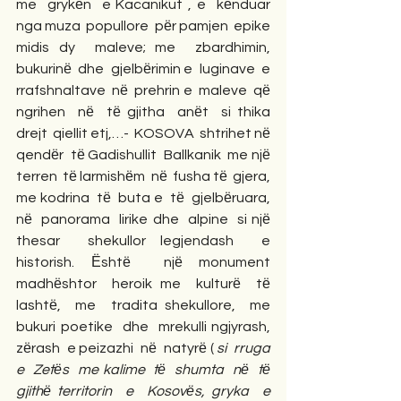
me  grykёn  e Kacanikut , e  kёnduar  
nga muza  popullore  pёr pamjen  epike  
midis dy  maleve; me  zbardhimin, 
bukurinё  dhe  gjelbёrimin e  luginave  e 
rrafshnaltave  nё  prehrin e  maleve  qё 
ngrihen  nё  tё gjitha  anёt  si thika  
drejt  qiellit etj,…-  KOSOVA  shtrihet nё  
qendёr  tё Gadishullit  Ballkanik  me njё  
terren  tё larmishёm  nё  fusha tё  gjera,  
me kodrina  tё  buta e  tё  gjelbёruara, 
nё  panorama  lirike dhe  alpine  si njё  
thesar  shekullor legjendash  e  
historish. Ёshtё  njё monument  
madhёshtor  heroik me  kulturё  tё 
lashtё,  me  tradita shekullore,  me  
bukuri poetike  dhe  mrekulli ngjyrash,  
zёrash  e peizazhi  nё  natyrё ( 
si  rruga 
e  Zetёs  me kalime  tё  shumta  nё  tё  
gjithё territorin  e  Kosovёs, gryka  e  