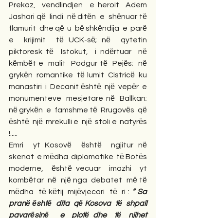
Prekaz,  vendlindjen  e heroit  Adem  
Jashari qё  lindi  nё ditёn  e  shёnuar tё  
flamurit  dhe qё  u  bё shkёndija  e  parё 
e  krijimit  tё UCK-sё; nё  qytetin  
piktoresk tё  Istokut,  i ndёrtuar  nё  
kёmbёt e  malit  Podgur tё  Pejёs;  nё 
grykёn  romantike  tё lumit  Cistricё  ku 
manastiri  i  Decanit ёshtё  njё  vepёr  e  
monumenteve  mesjetare nё  Ballkan;  
nё grykёn  e  famshme tё  Rrugovёs  qё 
ёshtё  njё  mrekulli e  njё  stoli e  natyrёs 
!.....
Emri  yt Kosovё  ёshtё  ngjitur nё  
skenat  e mёdha  diplomatike  tё Botёs  
moderne,  ёshtё vecuar  imazhi  yt 
kombёtar  nё  njё nga  debatet  mё tё  
mёdha  tё kёtij  mijёvjecari  tё  ri : 
“ Sa  
pranё ёshtё  dita  qё Kosova  tё  shpall 
pavarёsinё   e  plotё dhe  tё  njihet 