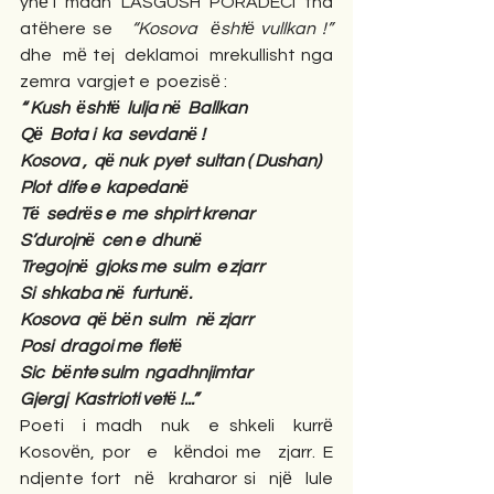
ynё i  madh  LASGUSH  PORADECI  tha  
atёhere se  
 “Kosova  ёshtё vullkan !”
dhe  mё tej  deklamoi  mrekullisht nga  
zemra  vargjet e  poezisё :
“ Kush  ёshtё  lulja nё  Ballkan
Qё  Bota i  ka  sevdanё !
Kosova ,  qё nuk  pyet  sultan ( Dushan)
Plot  dife e  kapedanё
Tё  sedrёs e  me  shpirt krenar
S’durojnё  cen e  dhunё
Tregojnё  gjoks me  sulm  e zjarr
Si  shkaba nё  furtunё.
Kosova  qё bёn  sulm   nё zjarr
Posi  dragoi me  fletё
Sic  bёnte sulm  ngadhnjimtar  
Gjergj  Kastrioti vetё !...”
Poeti  i madh  nuk  e shkeli  kurrё  
Kosovёn, por  e  kёndoi me  zjarr. E  
ndjente fort  nё  kraharor si  njё  lule 