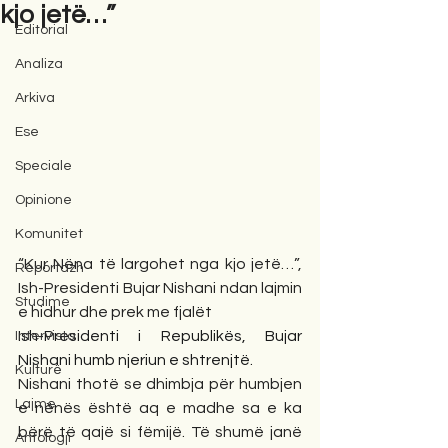
kjo jetë…”
Editorial
Analiza
Arkiva
Ese
Speciale
Opinione
Komunitet
“Kur Nëna të largohet nga kjo jetë…”, 
Reportazh
Ish-Presidenti Bujar Nishani ndan lajmin 
Studime
e hidhur dhe prek me fjalët
Ish-Presidenti i Republikës, Bujar 
Intervista
Nishani humb njeriun e shtrenjtë.
Kulturë
Nishani thotë se dhimbja për humbjen 
Lajme
e nënës është aq e madhe sa e ka 
bërë të qajë si fëmijë. Të shumë janë 
Antologji