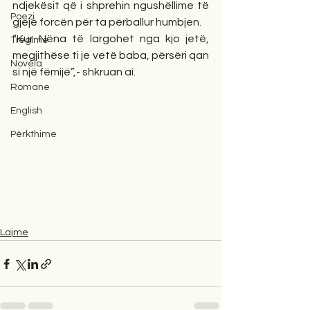
ndjekësit që i shprehin ngushëllime të 
Poezi
gjejë forcën për ta përballur humbjen.
“Kur Nëna të largohet nga kjo jetë, 
Tregime
megjithëse ti je vetë baba, përsëri qan 
Novela
si një fëmijë”,- shkruan ai.
Romane
English
Përkthime
Lajme