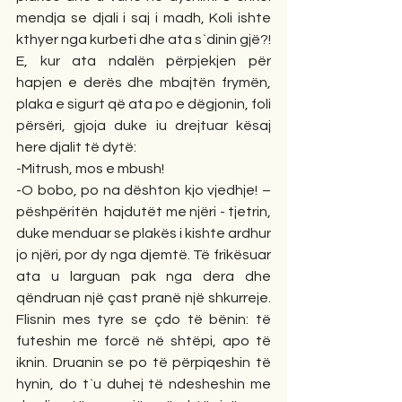
mendja se djali i saj i madh, Koli ishte 
kthyer nga kurbeti dhe ata s`dinin gjë?! 
E, kur ata ndalën përpjekjen për 
hapjen e derës dhe mbajtën frymën, 
plaka e sigurt që ata po e dëgjonin, foli 
përsëri, gjoja duke iu drejtuar kësaj 
here djalit të dytë:
-Mitrush, mos e mbush!
-O bobo, po na dështon kjo vjedhje! – 
pëshpëritën  hajdutët me njëri - tjetrin, 
duke menduar se plakës i kishte ardhur 
jo njëri, por dy nga djemtë. Të frikësuar 
ata u larguan pak nga dera dhe 
qëndruan një çast pranë një shkurreje. 
Flisnin mes tyre se çdo të bënin: të 
futeshin me forcë në shtëpi, apo të 
iknin. Druanin se po të përpiqeshin të 
hynin, do t`u duhej të ndesheshin me 