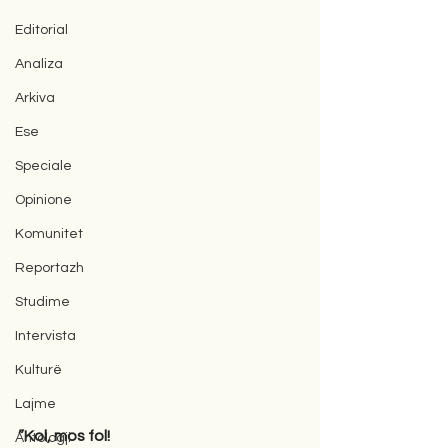
Editorial
Analiza
Arkiva
Ese
Speciale
Opinione
Komunitet
Reportazh
Studime
Intervista
Kulturë
Lajme
”Kol, mos fol! 
Antologji