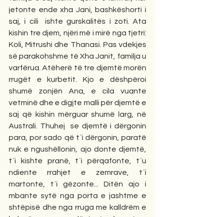
jetonte ende xha Jani, bashkëshorti i 
saj, i cili  ishte gurskalitës i zoti. Ata 
kishin tre djem, njëri më i mirë nga tjetri: 
Koli, Mitrushi dhe Thanasi. Pas vdekjes 
së parakohshme të Xha Janit, familja u 
varfërua. Atëherë të tre djemtë morën 
rrugët e kurbetit. Kjo e dëshpëroi 
shumë zonjën Ana, e cila vuante 
vetminë dhe e digjte malli për djemtë e 
saj që kishin mërguar shumë larg, në 
Australi. Thuhej  se djemtë i dërgonin 
para, por sado që t`i dërgonin, paratë 
nuk e ngushëllonin, ajo donte djemtë,  
t`i kishte pranë, t`i përqafonte, t`u 
ndiente rrahjet e zemrave, t`i 
martonte, t`i gëzonte... Ditën ajo i 
mbante sytë nga porta e jashtme e 
shtëpisë dhe nga rruga me kalldrëm e 