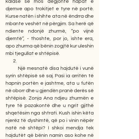
kalasë se mos dëgjonte hapat e 
djemve apo trokitjet e tyre në portë. 
Kurse natën i shihte ata në ëndrra dhe 
mbante veshët në përgjim. Sa herë që 
ndiente ndonjë zhurmë, “po vijnë 
djemtë”, - thoshte, por jo, ishte era, 
apo zhurma që bënin zogjtë kur uleshin 
mbi tjegullat e shtëpisë. 
        2.   
        Një mesnatë disa hajdutë i vunë 
syrin shtëpisë së saj. Pasi ia arritën të 
hapnin portën e jashtme, ata u futën 
në oborr dhe u gjendën pranë derës së 
shtëpisë. Zonja Ana ndjeu zhurmën e 
tyre të pazakontë dhe u ngrit gjithë 
shqetësim nga shtrati. Kush ishin këta 
njerëz të dyshimtë, që po i vinin nëpër 
natë në shtëpi? I shkoi mendja tek 
hajdutët që bënin namin aso kohe në 