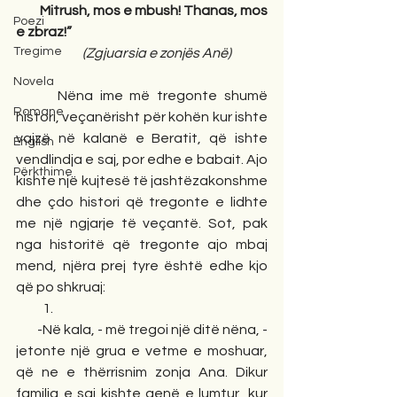
         Mitrush, mos e mbush! Thanas, mos 
Poezi
e zbraz!”  
Tregime
  (Zgjuarsia e zonjës Anë)
Novela
      Nëna ime më tregonte shumë 
Romane
histori, veçanërisht për kohën kur ishte 
vajzë në kalanë e Beratit, që ishte 
English
vendlindja e saj, por edhe e babait. Ajo 
Përkthime
kishte një kujtesë të jashtëzakonshme 
dhe çdo histori që tregonte e lidhte 
me një ngjarje të veçantë. Sot, pak 
nga historitë që tregonte ajo mbaj 
mend, njëra prej tyre është edhe kjo 
që po shkruaj:  
          1. 
        -Në kala, - më tregoi një ditë nëna, - 
jetonte një grua e vetme e moshuar, 
që ne e thërrisnim zonja Ana. Dikur 
familja e saj kishte qenë e lumtur, kur 