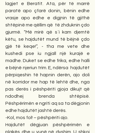
lagjet e Beratit. Ata, për të marrë 
paratë apo çfarë donin, bënin edhe 
vrasje apo edhe e digjnin të gjithë 
shtëpinë me qëllim që  të zhduknin çdo 
gjurmë. “Më mirë që s`i kam djemtë 
këtu, se hajdutët mund të bëjnë çdo 
gjë të keqe!”, - tha me vete dhe 
kushedi pse iu ngjall një kurajë e 
madhe. Duket se edhe frika, edhe halli 
e bëjnë njeriun trim. E, ndërsa  hajdutët 
përpiqeshin të hapnin derën, ajo doli 
në korridor me hap të lehtë dhe, nga 
pas derës i pëshpëriti gjoja dikujt që 
ndodhej brenda shtëpisë. 
Pëshpërimën e ngriti aq sa ta dëgjonin 
edhe hajdutët jashtë derës.
-Kol, mos fol! – pëshpëriti ajo.
Hajdutët dëgjuan pëshpërimën e 
plakës dhe u vunë në dyshim. U shkoi 