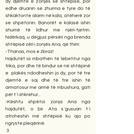
dy djemtë e zonjës së shtëpisë, por 
edhe druanin se zhurma e tyre do të 
shkaktonte alarm në kala, atëherë zor 
se shpëtonin. Banorët e kalasë ishin 
shumë të lidhur me njëri-tjetrin. 
Ndërkaq, u dëgjua përsëri nga brenda 
shtëpisë zëri i zonjës Ana, që thirri:
-Thanas, mos e zbraz!
Hajdutët ia mbathën të lebetitur nga 
frika, por dhe të bindur se në shtëpinë 
e  plakës ndodheshin jo dy, por të tre 
djemtë e saj dhe të tre ishin të 
armatosur me armë të mbushura, gati 
për t`i shkrehur...
-Kështu shpëtoi zonja Ana nga 
hajdutët, o bir. Ata s`guxuan t`i 
afroheshin më shtëpisë ku ajo po 
ngryste pleqërinë.
 3.