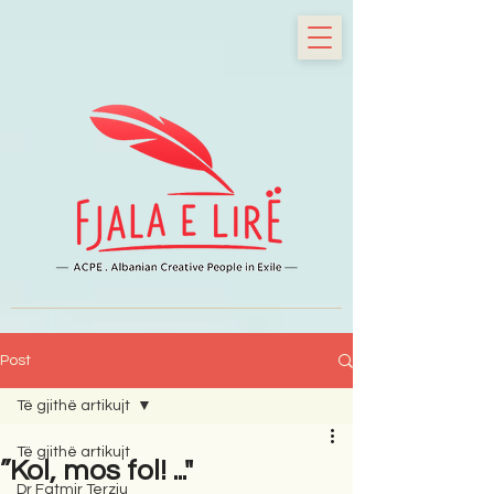
Post
Të gjithë artikujt
Të gjithë artikujt
”Kol, mos fol! ..."
Dr Fatmir Terziu