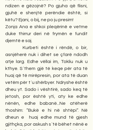
ndizen e gëzojnë? Po gjuha që flisni, 
gjuhë e shenjtë perëndie është, si 
këtu? Ejani, o bij, ne po ju presim! 
Zonja Ana e shkoi pleqërinë e vetme 
duke thirrur deri në frymën e fundit 
djemtë e saj.
       Kurbeti është i rëndë, o bir, 
asnjëherë nuk i dihet se çfarë ndodh 
atje larg. Edhe vëllai im, Tokliu nuk u 
kthye. S`them gjë të keqe për ata të 
huaj që të mirëpresin, por ata të duan 
vetëm për t`u shërbyer. Ndryshe është 
dheu yt. Sado i vështirë, sado keq të 
jetosh, por është yti, aty ke edhe 
nënën, edhe babanë...Ne atëherë 
thoshim: ”Bukë e hi në shtëpi”. Në 
dheun e  huaj edhe mund të gjesh 
gjithçka, por askush s`të bëhet nënë e 