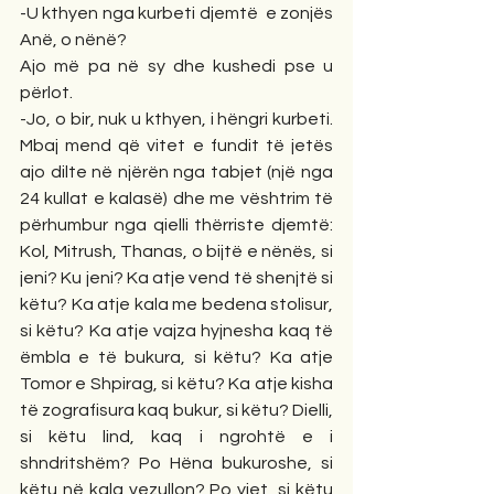
-U kthyen nga kurbeti djemtë  e zonjës 
Anë, o nënë? 
Ajo më pa në sy dhe kushedi pse u 
përlot.
-Jo, o bir, nuk u kthyen, i hëngri kurbeti. 
Mbaj mend që vitet e fundit të jetës 
ajo dilte në njërën nga tabjet (një nga 
24 kullat e kalasë) dhe me vështrim të 
përhumbur nga qielli thërriste djemtë: 
Kol, Mitrush, Thanas, o bijtë e nënës, si 
jeni? Ku jeni? Ka atje vend të shenjtë si 
këtu? Ka atje kala me bedena stolisur, 
si këtu? Ka atje vajza hyjnesha kaq të 
ëmbla e të bukura, si këtu? Ka atje 
Tomor e Shpirag, si këtu? Ka atje kisha 
të zografisura kaq bukur, si këtu? Dielli, 
si këtu lind, kaq i ngrohtë e i 
shndritshëm? Po Hëna bukuroshe, si 
këtu në kala vezullon? Po yjet, si këtu 