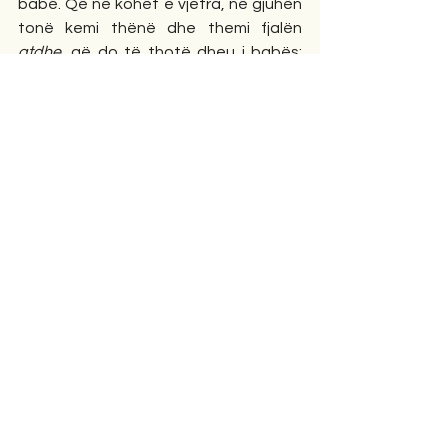
babë. Që në kohët e vjetra, në gjuhën 
tonë kemi thënë dhe themi fjalën 
atdhe, 
që do të thotë dheu
i babës; 
themi edhe fjalën
 mëmëdhe, 
që do të 
thotë dheu i nënës. Njeriu siç do nënën 
dhe babanë, ashtu duhet të dojë 
edhe atdheun,  o bir!
.................
P S. Mund të ketë edhe variante të tjera 
të kësaj historie. Unë shkrova këtë që 
më tregonte nëna ime e mirë dhe e urtë 
si të gjitha nënat.   
Tregime