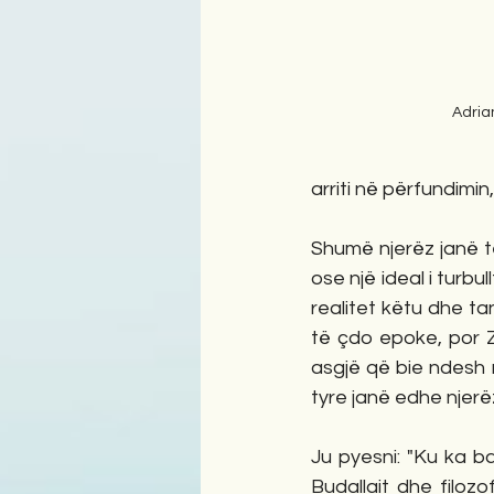
Adria
arriti në përfundimin
Shumë njerëz janë të
ose një ideal i turbul
realitet këtu dhe ta
të çdo epoke, por Z
asgjë që bie ndesh m
tyre janë edhe njerë
Ju pyesni: "Ku ka b
Budallait dhe filozo