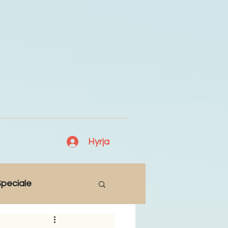
Hyrja
peciale
Lajme