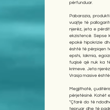
përfunduar.
Pabarazia, produkt
vuajtje të pallogarit
njerëz, jeta e përdi
ekzistencë. Sepse k
epokë hipokrizie d
është të përpiqen t
epshi, lakmia, ego
fuqisë që nuk ka të
krimeve. Jeta njerë
Vrasja masive është
Megjithatë, çuditëri
përjetësinë. Kohët e 
"Çfarë do të ndodhë 
tepruar dhe të padr