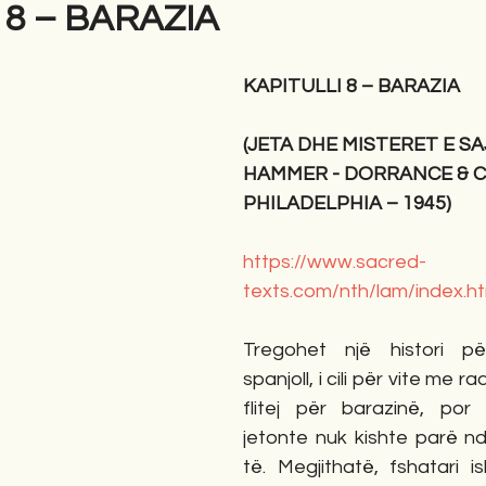
 8 – BARAZIA
gime
Novela
Romane
English
Përkth
KAPITULLI 8 – BARAZIA
(JETA DHE MISTERET E SAJ
HAMMER - DORRANCE & 
PHILADELPHIA – 1945)
https://www.sacred-
texts.com/nth/lam/index.h
Tregohet një histori pë
spanjoll, i cili për vite me r
flitej për barazinë, por
jetonte nuk kishte parë nd
të. Megjithatë, fshatari is