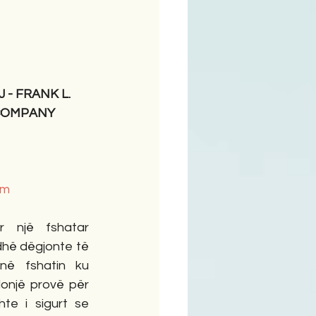
ime
 - FRANK L. 
COMPANY
tm
r një fshatar 
adhë dëgjonte të 
 në fshatin ku 
onjë provë për 
hte i sigurt se 