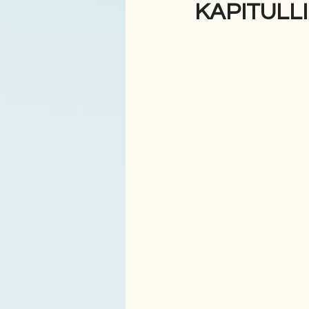
KAPITULLI
Antologji
Poezi
Tre