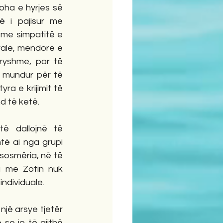
ha e hyrjes së 
ë i pajisur me 
 me simpatitë e 
rale, mendore e 
dryshme, por të 
 mundur për të 
a e krijimit të 
nd të ketë.
ë dallojnë të 
të ai nga grupi 
rsosmëria, në të 
 me Zotin nuk 
individuale.
një arsye tjetër 
e jo të gjithë 