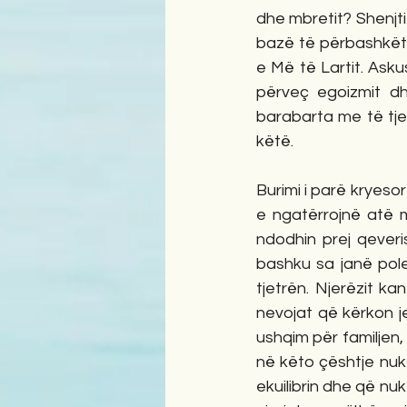
dhe mbretit? Shenjtit
bazë të përbashkët d
e Më të Lartit. Asku
përveç egoizmit dh
barabarta me të tje
këtë.
Burimi i parë kryeso
e ngatërrojnë atë 
ndodhin prej qeveri
bashku sa janë pole
tjetrën. Njerëzit k
nevojat që kërkon je
ushqim për familjen
në këto çështje nuk 
ekuilibrin dhe që nu