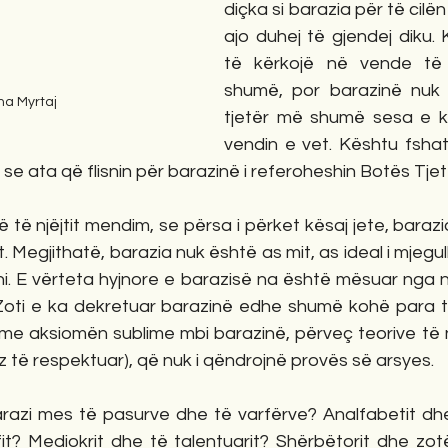
diçka si barazia për të cilën 
ajo duhej të gjendej diku. 
të kërkojë në vende të t
shumë, por barazinë nuk 
na Myrtaj
tjetër më shumë sesa e ki
vendin e vet. Kështu fshat
, se ata që flisnin për barazinë i referoheshin Botës Tjetë
 të njëjtit mendim, se përsa i përket kësaj jete, barazi
lt. Megjithatë, barazia nuk është as mit, as ideal i mjegull
ni. E vërteta hyjnore e barazisë na është mësuar nga nj
oti e ka dekretuar barazinë edhe shumë kohë para ty
e aksiomën sublime mbi barazinë, përveç teorive të nje
z të respektuar), që nuk i qëndrojnë provës së arsyes.
arazi mes të pasurve dhe të varfërve? Analfabetit dhe 
fit? Mediokrit dhe të talentuarit? Shërbëtorit dhe zotë