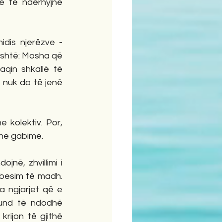
e të ndërhyjnë 
dis njerëzve - 
është: Mosha që 
aqin shkallë të 
 nuk do të jenë 
kolektiv. Por, 
dhe gabime. 
në, zhvillimi i 
besim të madh. 
ngjarjet që e 
und të ndodhë 
rijon të gjithë 