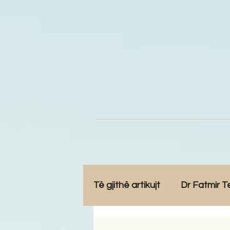
Të gjithë artikujt
Dr Fatmir T
Opinione
Komunitet