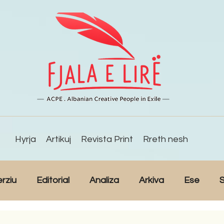
Hyrja
Artikuj
Revista Print
Rreth nesh
erziu
Editorial
Analiza
Arkiva
Ese
S
Reportazh
Studime
Intervista
Kulturë