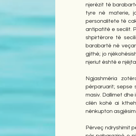
njerëzit të barabar
tyre në materie, jo
personalitete të cak
antipatitë e secilit
shpirtërore të seci
barabartë në veçan
gjithë; jo njëkohësi
njeriut është e njëjt
Ngjashmëria zotëro
përparuarit; sepse s
masiv. Dallimet dhe i
cilën kohë ai kthe
nënkupton asgjësim os
Përveç ndryshimit për
për pabarazinë e nj