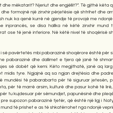
 dhe mëkatarit? Njeriut dhe engjëllit?”. Të gjithë këta 
he formojnë një zinxhir përjetësie që shtrihet dhe arrin
sh nuk ka qenë kurrë në gjendje të provojë me ndonjë a
e injorancës, se disa hallka në këtë zinxhir mund 
rat ose të jenë inferiore. Në këtë nivel të shoqërisë 
r i së pavërtetës mbi pabarazinë shoqërore është për sh
me pabarazinë dhe dallimet e tjera që janë të shma
sjes së dobët që kemi. Këto megjithatë, janë aq larg
t midis tyre. Ngjajnë aq sa ngjan drejtësia dhe padrej
anë mundësi të pabarabarta për të siguruar jetesën, pë
ta, për të marrë arsim, kulturë dhe pasur kohë të lirë, 
, për tu kujdesuar për sëmundjet, papunësinë dhe pleqë
pre supozon pabarazinë tjetër, që është një ligj i Nat
k mund të prishet e as të shkatërrohet nga ndonjë vepri