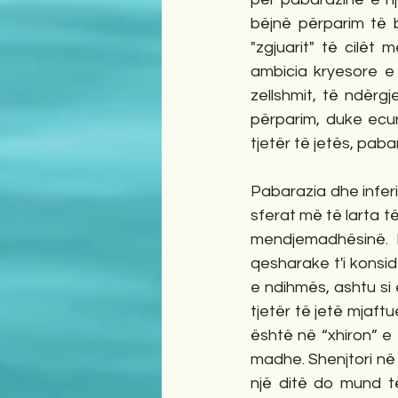
bëjnë përparim të b
"zgjuarit" të cilët
ambicia kryesore e 
zellshmit, të ndërg
përparim, duke ecu
tjetër të jetës, pa
Pabarazia dhe inferi
sferat më të larta 
mendjemadhësinë. N
qesharake t'i konsid
e ndihmës, ashtu si 
tjetër të jetë mjaftu
është në “xhiron” e 
madhe. Shenjtori në f
një ditë do mund të