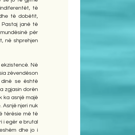
diferentët, të 
he të dobëtit, 
 Pastaj janë të 
 mundësinë për 
, në shprehjen 
 ekzistencë. Në 
ësia zëvendëson 
 dinë se është 
a zgjasin dorën 
k ka asnjë majë 
 Asnjë njeri nuk 
ë tërësie më të 
 i egër e brutal 
eshëm dhe jo i 