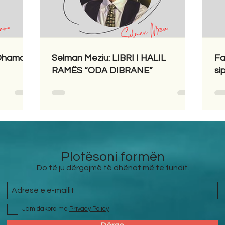
 Dhamo
Selman Meziu: LIBRI I HALIL
Fa
RAMËS “ODA DIBRANE”
si
Plotësoni formën
Do të ju dërgojmë të dhënat më te fundit.
Jam dakord me
Privacy Policy