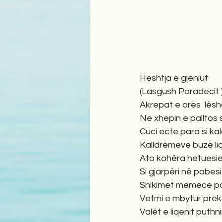
Heshtja e gjeniut
(Lasgush Poradecit 
Akrepat e orës  lësh
Ne xhepin e palltos 
Cuci ecte para si ka
Kalldrëmeve buzë li
Ato kohëra hetuesie 
Si gjarpëri në pabesi
Shikimet memece pal
Vetmi e mbytur preke
Valët e liqenit puthn