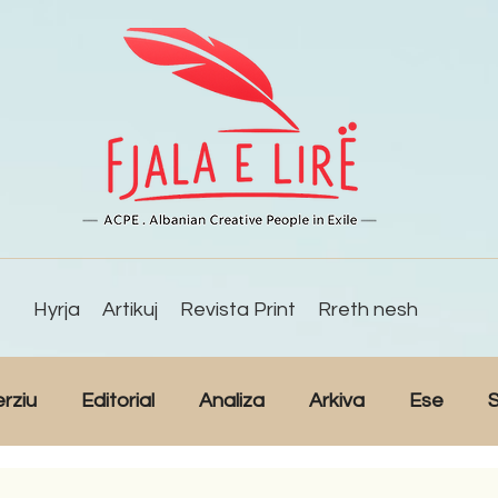
Hyrja
Artikuj
Revista Print
Rreth nesh
erziu
Editorial
Analiza
Arkiva
Ese
S
Reportazh
Studime
Intervista
Kulturë