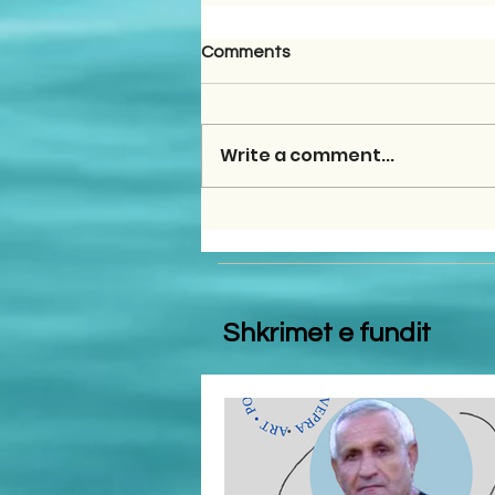
Comments
Write a comment...
Shkrimet e fundit