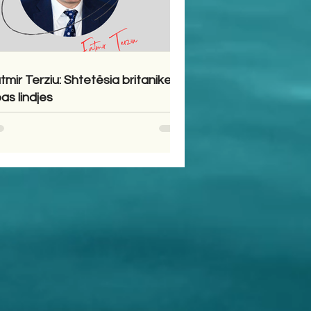
tmir Terziu: Shtetësia britanike
pas lindjes