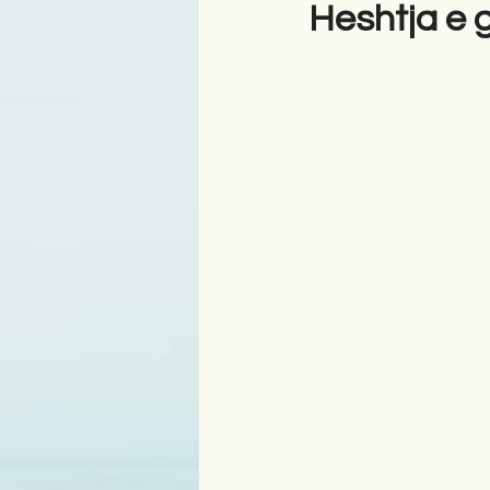
Heshtja e g
Antologji
Poezi
Tre