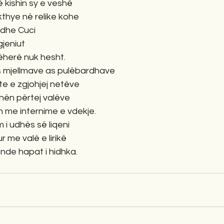
ë kishin sy e veshë
kthye në relike kohe
 dhe Cuci
gjeniut
ëherë nuk hesht.
as mjellmave as pulëbardhave
inte e zgjohjej netëve
hën përtej valëve
n me internime e vdekje.
i udhës së liqeni 
 me valë e lirikë
nde hapat i hidhka.