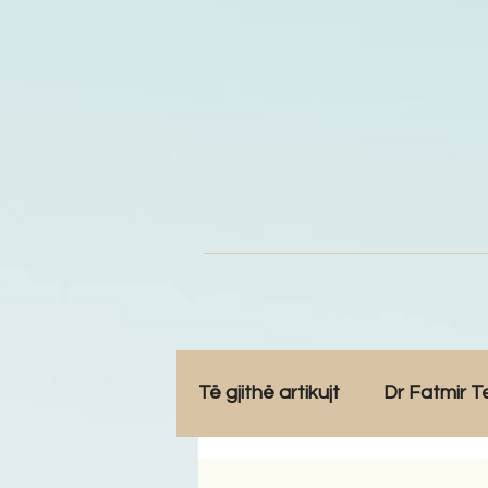
Të gjithë artikujt
Dr Fatmir T
Opinione
Komunitet