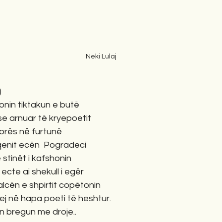
Neki Lulaj
)
onin tiktakun e butë
se arnuar të kryepoetit
lorës në furtunë
qenit ecën  Pogradeci
stinët i kafshonin
 ecte ai shekull i egër
cën e shpirtit copëtonin
j në hapa poeti të heshtur.
in bregun me droje..