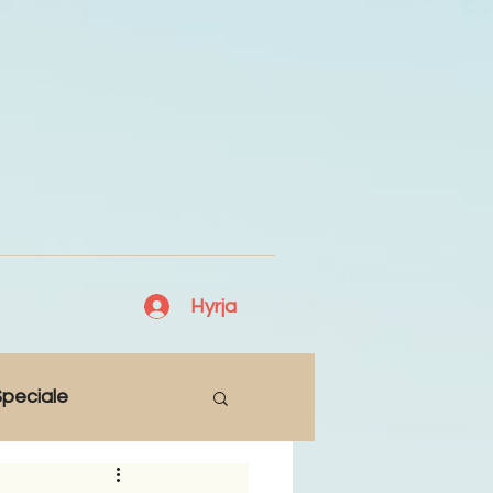
Hyrja
peciale
Lajme