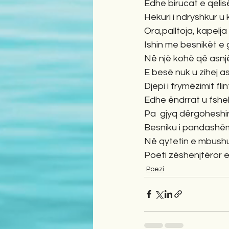
Edhe birucat e qelis
Hekuri i ndryshkur u 
Ora,palltoja, kapelja
Ishin me besnikët e 
Në një kohë që asnj
E besë nuk u zihej 
Djepi i frymëzimit fl
Edhe ëndrrat u fshe
Pa  gjyq dërgoheshi
Besniku i pandashëm 
Në qytetin e mbushur
Poeti zëshenjtëror e
Poezi