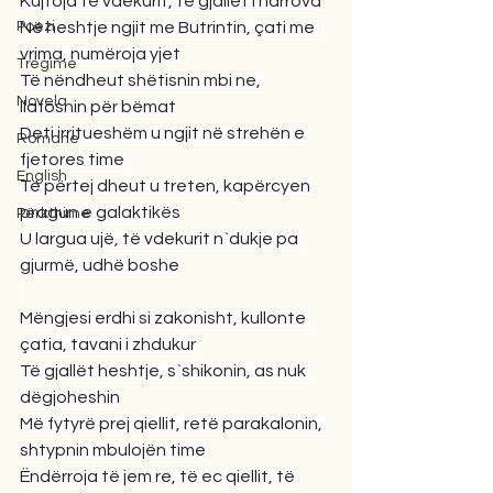
Kujtoja të vdekurit, të gjallët i harrova
Poezi
Në heshtje ngjit me Butrintin, çati me 
vrima, numëroja yjet
Tregime
Të nëndheut shëtisnin mbi ne, 
Novela
llafosnin për bëmat
Deti irritueshëm u ngjit në strehën e 
Romane
fjetores time
English
Të përtej dheut u treten, kapërcyen 
pragun e galaktikës
Përkthime
U largua ujë, të vdekurit n`dukje pa 
gjurmë, udhë boshe
Mëngjesi erdhi si zakonisht, kullonte 
çatia, tavani i zhdukur
Të gjallët heshtje, s`shikonin, as nuk 
dëgjoheshin
Më fytyrë prej qiellit, retë parakalonin, 
shtypnin mbulojën time
Ëndërroja të jem re, të ec qiellit, të 