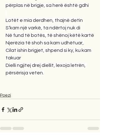
përplas në brigje, sa herë është gdhi
Lotët e mia derdhen, thajnë detin
S’kam një varkë, ta ndërtoj nuk di
Në fund të botës, të shënoj këtë kartë
Njerëzia të shoh sa kam udhëtuar,
Cilat ishin brigjet, shpend si ky, ku kam 
takuar
Dielli ngjitej drej diellit, lexoja letrën, 
përsërisja veten.
Poezi