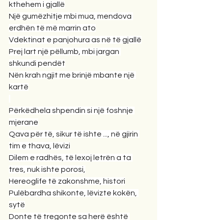
kthehem i gjallë
Një gumëzhitje mbi mua, mendova 
erdhën të më marrin ato
Vdektinat e panjohura as në të gjallë
Prej lart një pëllumb, mbi jargan 
shkundi pendët
Nën krah ngjit me brinjë mbante një 
kartë
Përkëdhela shpendin si një foshnje 
mjerane
Qava për të, sikur të ishte ..., në gjirin 
tim e thava, lëvizi
Dilem e radhës, të lexoj letrën a ta 
tres, nuk ishte porosi,
Hereoglife të zakonshme, histori
Pulëbardha shikonte, lëvizte kokën, 
sytë
Donte të tregonte sa herë është 