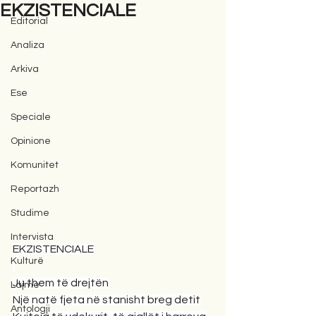
EKZISTENCIALE
Editorial
Analiza
Arkiva
Ese
Speciale
Opinione
Komunitet
Reportazh
Studime
Intervista
EKZISTENCIALE
Kulturë
Ju them të drejtën
Lajme
Një natë fjeta në stanisht breg detit
Antologji