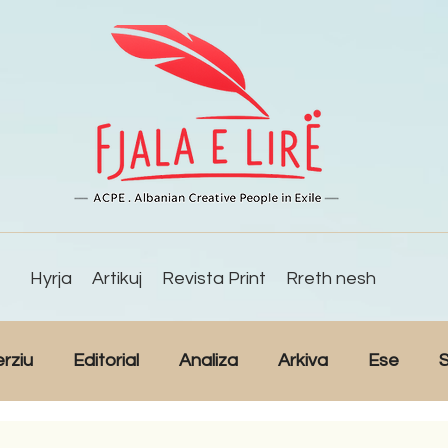
Hyrja
Artikuj
Revista Print
Rreth nesh
erziu
Editorial
Analiza
Arkiva
Ese
S
Reportazh
Studime
Intervista
Kulturë