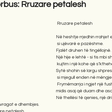
orbus: Rruzare petalesh
gime
Novela
Romane
English
Përkth
 Rruzare petalesh
Në heshtje rrjedhin rrahjet
 si ujëvarë e pazëshme.
Fjalët druhen të tingëllojnë.
Një hije e lehtë - si tis mbi sh
 kujtim i një kohe që s’kthe
Sytë shohin së largu shpre
 si mjegull enden në mëngjes
 Frymëmarrja i ngjet një fu
midis asaj që duam dhe asa
Në thellësi të qenies, një dr
 vragat e dhembjes.
are petalesh,