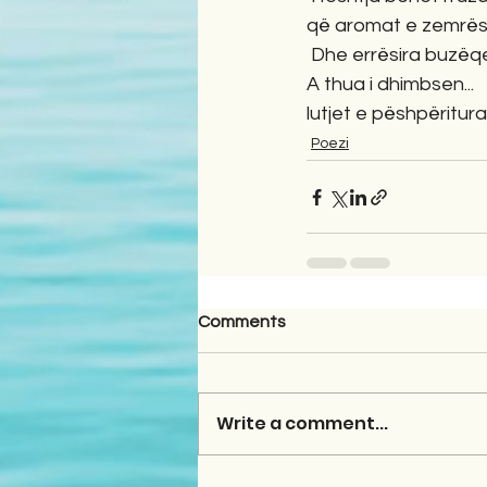
që aromat e zemrës 
 Dhe errësira buzëqe
A thua i dhimbsen...
lutjet e pëshpëritura
Poezi
Comments
Write a comment...