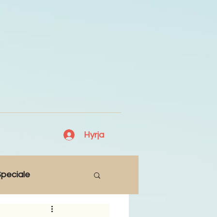
Hyrja
peciale
Lajme