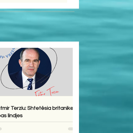
tmir Terziu: Shtetësia britanike
pas lindjes