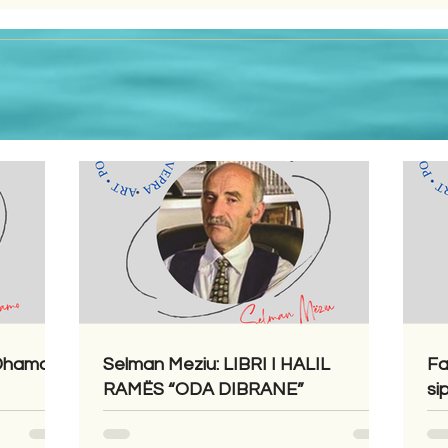
 Dhamo
Selman Meziu: LIBRI I HALIL
Fa
RAMËS “ODA DIBRANE”
si