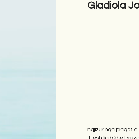
Gladiola J
Antologji
Poezi
Tre
ngjizur nga plagët e
 Heshtja bëhet rruz