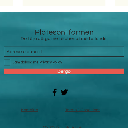
Plotësoni formën
Do të ju dërgojmë të dhënat më te fundit.
Jam dakord me
Privacy Policy
Dërgo
Kontakto
Terms & Conditions
©2023 by Fjala e Lirë.