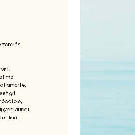
ime
 e zemrës
pirt,
het më.
sat amorfe,
et gri.
shëbeteje,
j ç’na duhet.
itëz lind…