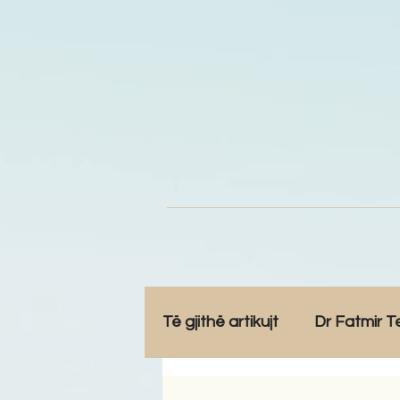
Të gjithë artikujt
Dr Fatmir T
Opinione
Komunitet