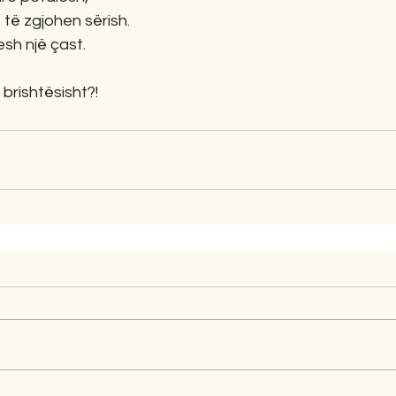
të zgjohen sërish.
sh një çast.
 brishtësisht?!