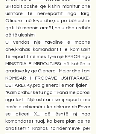
SHtabit,pashë që kishin mbrritur dhe 
ushtarë të nënrepartit nga larg. 
Oficerët në krye dhe,sa po bëheshim 
gati të merrnin armët,na u dha urdhër 
që të uleshim.
U vendos një tavolinë e madhe 
dhe,krahas komandantit e komisarit 
të repartit,në mes tyre një EPROR nga 
MINSTRIA E MBROJTJES( në kohën e 
gradave.ky qe Gjeneral  Major dhe tani 
KOMISAR I FROCAVE USHTARAKE-
DETARE). Ky,pra,gjenerali e mori fjalën.
"Kam ardhur këtu nga Tirana me porosi 
nga lart.  Një ushtar i këtij reparti, me 
emër e mbiemër i ka shkruar sh.Enver 
se oficeri X... që është nj nga 
komandatët tuaj, ka bërë plan që të 
arratiset!!!". Krahas falnderimeve për 