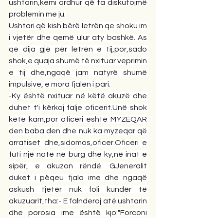
ushtarin,kemi ardhur që ta diskutojmë 
problemin me ju.
Ushtari që kish bërë letrën qe shoku im 
i vjetër dhe qemë ulur aty bashkë. As 
që dija gjë për letrën e tij,por,sado 
shok,e quaja shumë të nxituar veprimin 
e tij dhe,ngaqë jam natyrë shumë 
impulsive, e mora fjalën i pari.
-Ky është nxituar në këtë akuzë dhe 
duhet t'i kërkoj falje oficerit.Unë shok 
këtë kam,por oficeri është MYZEQAR 
den baba den dhe nuk ka myzeqar që 
arratiset dhe,sidomos,oficer.Oficeri e 
futi një natë në burg dhe ky,në inat e 
sipër, e akuzon rëndë. GJeneralit 
duket i pëqeu fjala ime dhe ngaqë 
askush tjetër nuk foli kundër të 
akuzuarit,tha:- E falnderoj atë ushtarin 
dhe porosia ime është kjo:"Forconi 