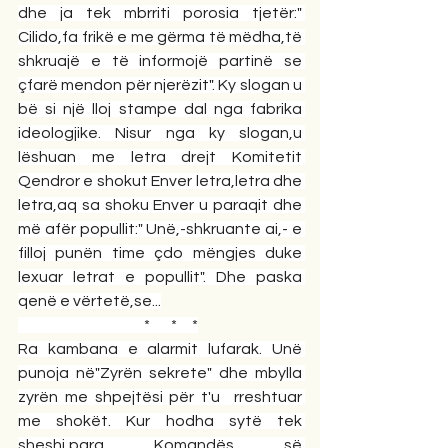
dhe ja tek mbrriti porosia tjetër:" 
Cilido,fa frikë e me gërma të mëdha,të 
shkruajë e të informojë partinë se 
çfarë mendon për njerëzit". Ky slogan u 
bë si një lloj stampe dal nga fabrika 
ideologjike. Nisur nga ky slogan,u 
lëshuan me letra drejt Komitetit 
Qendror e shokut Enver letra,letra dhe 
letra,aq sa shoku Enver u paraqit dhe 
më afër popullit:" Unë,-shkruante ai,- e 
filloj punën time çdo mëngjes duke 
lexuar letrat e popullit". Dhe paska 
qenë e vërtetë,se...
                                          *       *     *
Ra kambana e alarmit lufarak. Unë 
punoja në"Zyrën sekrete" dhe mbylla 
zyrën me shpejtësi për t'u  rreshtuar 
me shokët. Kur hodha sytë tek 
sheshi,para Komandës së 