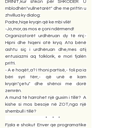
DRINIT,kur shkon për SHKODËR. U 
mblodhën"vullnetarët" dhe me priftin u 
zhvillua ky dialog:
Padre,hiqe kryqin që ke mbi vilë!
-Jo,mor,as mos e çoni ndërmend!
Organizatorët urdhëruan dy të rinj:- 
Hipni dhe hiqeni atë kryq. Ata bënë 
ashtu siç i urdhëruan dhe,mes atij 
entusiazmi aq folklorik, e mori fjalën 
prifti.
- A e hoqët,a? I thoni partisë,- foli pa ia 
bëri syri tërr,- që unë e kam 
kryqin"çetu" dhe shënoi me dorë 
zemrën.
A mund të harrohet një guxim i tillë?  A 
kishe si mos besoje në ZOT,nga një 
shembull i tillë?
                                               *      *     *
Fjala e shokut Enver qe programatike 