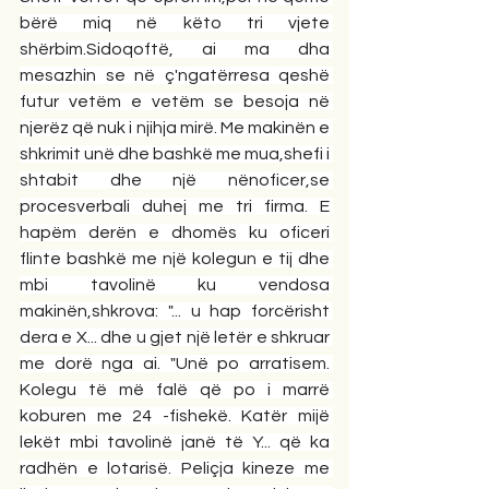
bërë miq në këto tri vjete 
shërbim.Sidoqoftë, ai ma dha 
mesazhin se në ç'ngatërresa qeshë 
futur vetëm e vetëm se besoja në 
njerëz që nuk i njihja mirë. Me makinën e 
shkrimit unë dhe bashkë me mua,shefi i 
shtabit dhe një nënoficer,se 
procesverbali duhej me tri firma. E 
hapëm derën e dhomës ku oficeri 
flinte bashkë me një kolegun e tij dhe 
mbi tavolinë ku vendosa 
makinën,shkrova: "... u hap forcërisht 
dera e X... dhe u gjet një letër e shkruar 
me dorë nga ai. "Unë po arratisem. 
Kolegu të më falë që po i marrë 
koburen me 24 -fishekë. Katër mijë 
lekët mbi tavolinë janë të Y... që ka 
radhën e lotarisë. Peliçja kineze me 