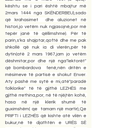
kështu se i pari është mbajtur më 
2mars 1444 nga SKËNDERBEU),sado 
që krahasimet  dhe aluzionet në 
histori,jo vetëm nuk ngjasojnë,por më 
tepër janë të qëllimshme). Për të 
parin,s'ka shqiptar,qoftë dhe me pak 
shkollë që nuk ia di vlerën,për të 
dytin(atë 2 mars 1967,jam jo vetëm 
dëshmitar,por dhe një nga"lektorët" 
që bombardova  fenë,nën dritën e 
mësimeve të partisë e shokut Enver. 
Aty pashë me sytë e mi,atë"paradë 
folklorike" të të gjithë LEZHËS me 
gjithë rrethina,por, në të njëjtën kohë, 
hasa në një klerik shumë të 
guximshëm( qe  tamam një martir),Qe 
PRIFTI i LEZHËS që kishte atë vilën e 
bukur,në të djathtën e URËS SË 