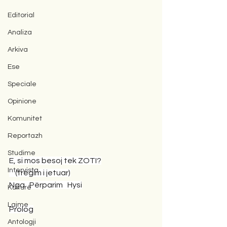
Editorial
Analiza
Arkiva
Ese
Speciale
Opinione
Komunitet
Reportazh
Studime
E, si mos besoj tek ZOTI?
Intervista
    (tregim i jetuar)
Nga   Përparim   Hysi
Kulturë
Lajme
Prolog
Antologji