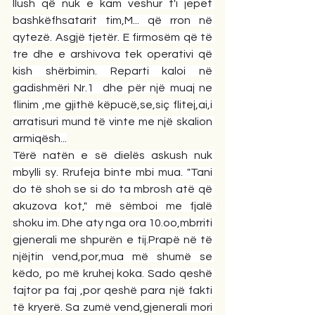
llush që nuk e kam veshur t'i jepet 
bashkëfhsatarit tim,M... që rron në 
qytezë. Asgjë tjetër. E firmosëm që të 
tre dhe e arshivova tek operativi që 
kish shërbimin. Reparti kaloi në 
gadishmëri Nr.1  dhe për një muaj ne 
flinim ,me gjithë këpucë,se,siç flitej,ai,i 
arratisuri mund të vinte me një skalion 
armiqësh...
Tërë natën e së dielës askush nuk 
mbylli sy. Rrufeja binte mbi mua. "Tani 
do të shoh se si do ta mbrosh atë që 
akuzova kot," më sëmboi me fjalë  
shoku im. Dhe aty nga ora 10.oo,mbrriti 
gjenerali me shpurën e tij.Prapë në të 
njëjtin vend,por,mua më shumë se 
këdo, po më kruhej koka. Sado qeshë 
fajtor pa faj ,por qeshë para një fakti 
të kryerë. Sa zumë vend,gjenerali mori 