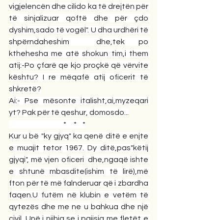
vigjelencën dhe cilido ka të drejtën për 
të sinjalizuar qoftë dhe për çdo 
dyshim,sado të vogël". U dha urdhëri të 
shpërndaheshim  dhe,tek po 
kthehesha me atë shokun tim,i them 
atij:-Po çfarë qe kjo proçkë që vërvite 
kështu? I re mëqafë atij oficerit të 
shkretë?
Ai:- Pse mësonte italisht,ai,myzeqari 
yt? Pak për të qeshur, domosdo...
                                     *     *    *
Kur u bë "ky gjyq" ka qenë ditë e enjte 
e muajit tetor 1967. Dy ditë,pas"këtij 
gjyqi", më vjen oficeri  dhe,ngaqë ishte 
e shtunë mbasdite(ishim të lirë),më 
fton për të më falnderuar që i zbardha 
faqen.U futëm në klubin e vetëm të 
qytezës dhe me ne u bahkua dhe një 
civil. Unë i njihja se i pajisja me fletët e 