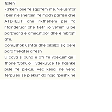
fjalën. 
- S'kemi pse të zgjatemi më. Një ushtar 
i bëri një shërbim  të madh partisë dhe 
ATDHEUT dhe rikthehem për ta 
rifalnderuar dhe tjetri jo vetëm u bë 
parzmorja e armikut,por dhe e mbrojti 
atë.
Çohu,shok ushtar dhe bilbilzo siç bëre 
para tri-katër ditësh.
U çova si puna e atij të vdekurit që i 
thonë:"Çohu.o i vdekur,që të hashkë 
pulë të pjekur. Veç kësaj në vend 
të"pulës së pjekur" do haja "peshk në 
tjegull".
U çova dhe ZOTI që dikur nuk e 
besoja,ashtu siç më "foli në vesh" për 
mos shkuar për"peshkim",sikur më solli 
në vesh një citat të  Enver Hoxhës. U 
kapa pas këtij citati,si ai i mbyturi pas 