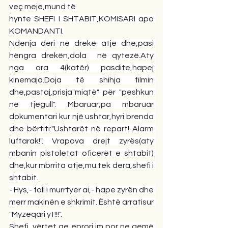
veç meje,mund të
hynte SHEFI I SHTABIT,KOMISARI apo 
KOMANDANTI.
Ndenja deri në drekë atje dhe,pasi 
hëngra drekën,dola  në qytezë.Aty 
nga ora 4(katër) pasdite,hapej 
kinemaja.Doja të shihja filmin 
dhe,pastaj,prisja"miqtë" për "peshkun 
në tjegull". Mbaruar,pa mbaruar 
dokumentari kur një ushtar,hyri brenda 
dhe bërtiti:"Ushtarët në repart! Alarm 
luftarak!". Vrapova drejt zyrës(aty 
mbanin pistoletat oficerët e shtabit) 
dhe,kur mbrrita atje,mu tek dera,shefi i 
shtabit.
- Hys,- foli i murrtyer ai,- hape zyrën dhe 
merr makinën e shkrimit. Është arratisur 
"Myzeqari yt!!!".
Shefi  vërtet qe eprori im,por ne qemë 