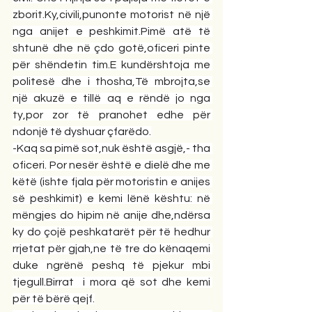
zborit.Ky,civili,punonte motorist në një 
nga anijet e peshkimit.Pimë atë të 
shtunë dhe në çdo gotë,oficeri pinte 
për shëndetin tim.E kundërshtoja me 
politesë dhe i thosha,Të mbrojta,se 
një akuzë e tillë aq e rëndë jo nga 
ty,por zor të pranohet edhe për 
ndonjë të dyshuar çfarëdo.
-Kaq sa pimë sot,nuk është asgjë,- tha 
oficeri. Por nesër është e dielë dhe me 
këtë (ishte fjala për motoristin e anijes 
së peshkimit) e kemi lënë kështu: në 
mëngjes do hipim në anije dhe,ndërsa 
ky do çojë peshkatarët për të hedhur 
rrjetat për gjah,ne të tre do kënaqemi 
duke ngrënë peshq të pjekur mbi 
tjegull.Birrat  i mora që sot dhe kemi 
për të bërë qejf.