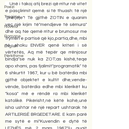
    Unë i takoj atij brezi që rritur në vitet 
Poezi
e pasçlirimit qemë. si të thuash: të një 
Tregime
"prerjeje"! Të gjithë ZOTIN e quanim 
veç një krjim të"mendjeve të sëmura" 
Novela
dhe aq. Ne qemë rritur e brumosur me 
Romane
frymën e partisë që kjo,partia,dhe, mbi 
të ,shoku ENVER qenë kriteri i së 
English
vërtetës, Aq më tepër qe rrënjosur 
Përkthime
bindja"se nuk ka ZOT;as kishë,teqe 
apo xhami, pas fjalimit"programatik" të 
6 shkurtit 1967, kur u bë batërdia mbi 
gjithë objektet e kultit dhe,vende-
vënde, batërdia edhe mbi klerikët ku 
"kosa" më e rëndë ra mbi klerikët 
katolikë. Pikërisht,në këtë kohë,unë 
isha ushtar në një repart ushtarak të 
ARTILERISË BRGEDETARE. E kam parë 
me sytë e mi"Kuvendin e dytë të 
LEZHËS më 2 mars 1967"(u quajt 