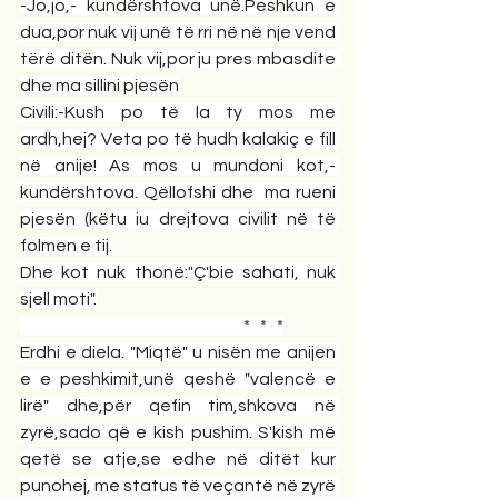
-Jo,jo,- kundërshtova unë.Peshkun e 
dua,por nuk vij unë të rri në në nje vend 
tërë ditën. Nuk vij,por ju pres mbasdite  
dhe ma sillini pjesën
Civili:-Kush po të la ty mos me 
ardh,hej? Veta po të hudh kalakiç e fill 
në anije! As mos u mundoni kot,- 
kundërshtova. Qëllofshi dhe  ma rueni 
pjesën (këtu iu drejtova civilit në të 
folmen e tij.
Dhe kot nuk thonë:"Ç'bie sahati, nuk 
sjell moti".
                                                                   *   *   *
Erdhi e diela. "Miqtë" u nisën me anijen 
e e peshkimit,unë qeshë "valencë e 
lirë" dhe,për qefin tim,shkova në 
zyrë,sado që e kish pushim. S'kish më 
qetë se atje,se edhe në ditët kur 
punohej, me status të veçantë në zyrë 