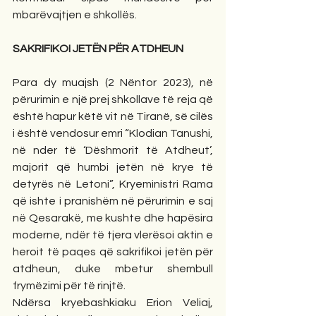
mbarëvajtjen e shkollës.
SAKRIFIKOI JETËN PËR ATDHEUN                         
Para dy muajsh (2 Nëntor 2023), në 
përurimin e një prej shkollave të reja që 
është hapur këtë vit në Tiranë, së cilës 
i është vendosur emri “Klodian Tanushi, 
në nder të ‘Dëshmorit të Atdheut’, 
majorit që humbi jetën në krye të 
detyrës në Letoni”, Kryeministri Rama 
që ishte i pranishëm në përurimin e saj 
në Qesarakë, me kushte dhe hapësira 
moderne, ndër të tjera vlerësoi aktin e 
heroit të paqes që sakrifikoi jetën për 
atdheun, duke mbetur shembull 
frymëzimi për të rinjtë.
Ndërsa kryebashkiaku Erion Veliaj, 