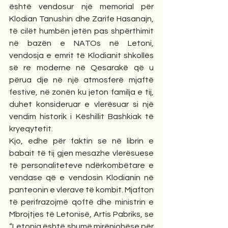
është vendosur një memorial për 
Klodian Tanushin dhe Zarife Hasanajn, 
të cilët humbën jetën pas shpërthimit 
në bazën e NATOs në Letoni, 
vendosja e emrit të Klodianit shkollës 
së re moderne në Qesarakë që u 
përua dje në një atmosferë mjaftë 
festive, në zonën ku jeton familja e tij, 
duhet konsideruar e vlerësuar si një 
vendim historik i Këshillit Bashkiak të 
kryeqytetit.
Kjo, edhe për faktin se në librin e 
babait të tij gjen mesazhe vlerësuese 
të personaliteteve ndërkombëtare e 
vendase që e vendosin Klodianin në 
panteonin e vlerave të kombit. Mjafton 
të perifrazojmë qoftë dhe ministrin e 
Mbrojtjes të Letonisë, Artis Pabriks, se 
“Letonia është shumë mirënjohëse për 