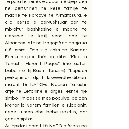
të para të nënës e babait në djep, deri 
në përfshirjen në këtë familje të 
madhe të Forcave të Armatosura, e 
cila është e përkushtuar për të 
mbrojtur bashkësinë e madhe të 
njerëzve të këtij vendi dhe të 
Aleancës. Ata na tregojnë se paqja ka 
një çmim. Dhe siç shkruan Kamber 
Faruku në parathënien e librit “Klodian 
Tanushi, Heroi I Paqes” (me autor, 
babain e tij Bastri Tanushi): “Lapidari 
përkujtimor i djalit flokëverdhë dibran, 
majorit të NATO-s, Klodian Tanushi, 
atje në Letoninë e largët, është një 
simbol i miqësisë mes popujve, që bën 
krenar jo vetëm familjen e Klodianit, 
nënë Lumen dhe babë Basriun, por 
çdo shqiptar.
Ai lapidar i heroit të NATO-s është në 