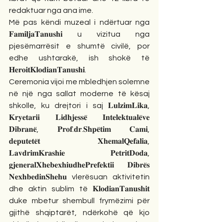
redaktuar nga ana ime.
Më pas këndi muzeal i ndërtuar nga 
𝐅𝐚𝐦𝐢𝐥𝐣𝐚𝐓𝐚𝐧𝐮𝐬𝐡𝐢 u vizitua nga 
pjesëmarrësit e shumtë civilë, por 
edhe ushtarakë, ish shokë të 
𝐇𝐞𝐫𝐨𝐢𝐭𝐊𝐥𝐨𝐝𝐢𝐚𝐧𝐓𝐚𝐧𝐮𝐬𝐡𝐢.
Ceremonia vijoi me mbledhjen solemne 
në një nga sallat moderne të kësaj 
shkolle, ku drejtori i saj 𝐋𝐮𝐥𝐳𝐢𝐦𝐋𝐢𝐤𝐚, 
𝐊𝐫𝐲𝐞𝐭𝐚𝐫𝐢𝐢 𝐋𝐢𝐝𝐡𝐣𝐞𝐬𝐬𝐞̈ 𝐈𝐧𝐭𝐞𝐥𝐞𝐤𝐭𝐮𝐚𝐥𝐞̈𝐯𝐞 
𝐃𝐢𝐛𝐫𝐚𝐧𝐞̈, 𝐏𝐫𝐨𝐟.𝐝𝐫.𝐒𝐡𝐩𝐞̈𝐭𝐢𝐦 𝐂𝐚𝐦𝐢,   
𝐝𝐞𝐩𝐮𝐭𝐞𝐭𝐞̈𝐭 𝐗𝐡𝐞𝐦𝐚𝐥𝐐𝐞𝐟𝐚𝐥𝐢𝐚, 
𝐋𝐚𝐯𝐝𝐫𝐢𝐦𝐊𝐫𝐚𝐬𝐡𝐢𝐞 𝐏𝐞𝐭𝐫𝐢𝐭𝐃𝐨𝐝𝐚, 
𝐠𝐣𝐞𝐧𝐞𝐫𝐚𝐥𝐗𝐡𝐞𝐛𝐞𝐱𝐡𝐢𝐮𝐝𝐡𝐞𝐏𝐫𝐞𝐟𝐞𝐤𝐭𝐢𝐢 𝐃𝐢𝐛𝐫𝐞̈𝐬 
𝐍𝐞𝐱𝐡𝐛𝐞𝐝𝐢𝐧𝐒𝐡𝐞𝐡𝐮 vlerësuan aktivitetin 
dhe aktin sublim të 𝐊𝐥𝐨𝐝𝐢𝐚𝐧𝐓𝐚𝐧𝐮𝐬𝐡𝐢𝐭 
duke mbetur shembull frymëzimi për 
gjithë shqiptarët, ndërkohë që kjo 