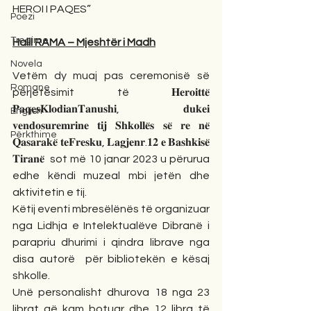
HEROI I PAQES”
Poezi
Tregime
Halil RAMA – Mjeshtër i Madh
Novela
Vetëm dy muaj pas ceremonisë së 
Romane
përjetësimit të 𝐇𝐞𝐫𝐨𝐢𝐭𝐭𝐞̈ 
𝐏𝐚𝐪𝐞𝐬𝐊𝐥𝐨𝐝𝐢𝐚𝐧𝐓𝐚𝐧𝐮𝐬𝐡𝐢, 𝐝𝐮𝐤𝐞𝐢 
English
𝐯𝐞𝐧𝐝𝐨𝐬𝐮𝐫𝐞𝐦𝐫𝐢𝐧𝐞 𝐭𝐢𝐣 𝐒𝐡𝐤𝐨𝐥𝐥𝐞̈𝐬 𝐬𝐞̈ 𝐫𝐞 𝐧𝐞̈ 
Përkthime
𝐐𝐚𝐬𝐚𝐫𝐚𝐤𝐞̈ 𝐭𝐞𝐅𝐫𝐞𝐬𝐤𝐮, 𝐋𝐚𝐠𝐣𝐞𝐧𝐫.𝟏𝟐 𝐞 𝐁𝐚𝐬𝐡𝐤𝐢𝐬𝐞̈ 
𝐓𝐢𝐫𝐚𝐧𝐞̈  sot më 10 janar 2023 u përurua 
edhe këndi muzeal mbi jetën dhe 
aktivitetin e tij.
Këtij eventi mbresëlënës të organizuar 
nga Lidhja e Intelektualëve Dibranë i 
parapriu dhurimi i qindra librave nga 
disa autorë  për bibliotekën e kësaj 
shkolle. 
Unë personalisht dhurova 18 nga 23 
librat që kam botuar dhe 12 libra të 