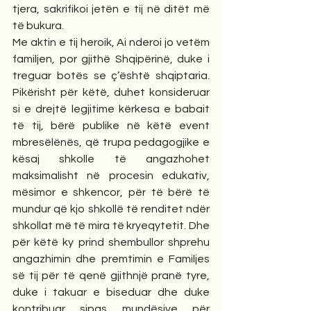
tjera, sakrifikoi jetën e tij në ditët më 
të bukura.
Me aktin e tij heroik, Ai nderoi jo vetëm 
familjen, por gjithë Shqipërinë, duke i 
treguar botës se ç’është shqiptaria. 
Pikërisht për këtë, duhet konsideruar 
si e drejtë legjitime kërkesa e babait 
të tij, bërë publike në këtë event 
mbresëlënës, që trupa pedagogjike e 
kësaj shkolle të angazhohet 
maksimalisht në procesin edukativ, 
mësimor e shkencor, për të bërë të 
mundur që kjo shkollë të renditet ndër 
shkollat më të mira të kryeqytetit. Dhe 
për këtë ky prind shembullor shprehu 
angazhimin dhe premtimin e Familjes 
së tij për të qenë gjithnjë pranë tyre, 
duke i takuar e biseduar dhe duke 
kontribuar sipas mundësive për 