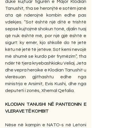
duke kujtuar figurën e Major Klodian 
Tanushit, tha se heronjtë e sotëm janë 
ata që nderojnë kombin edhe pas 
vdekjes. “Sot është një ditë e trishtë 
sepse kujtojmë shokun tonë, djalin tuaj 
që nuk është më, por një gjë është e 
sigurt: ky emër, kjo shkollë do të jetë 
këtu në jetë të jetëve. Sot kemi nevojë 
më shumë se kurdo për frymëzim”, tha 
ndër të tjera kryebashkiaku Veliaj. Jeta 
dhe vepra heroike e Klodian Tanushit u 
vlerësuan gjithashtu edhe nga 
ministrja e Arsimit, Evis Kushi, dhe nga 
deputeti i zonës, Xhemal Qefalia.
KLODIAN TANUSHI NË PANTEONIN E 
VLERAVE TË KOMBIT
Nëse në kampin e NATO-s në Letoni 