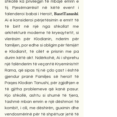
shkollë ka privilegjin të mbajë emrin e 
tij. Pjesëmarrësit në këtë event i 
falenderoi babai i Heroit, 𝐁𝐚𝐬𝐫𝐢𝐓𝐚𝐧𝐮𝐬𝐡𝐢. 
Ai e konsideroi përjetësimin e emrit të 
të birit në një nga shkollat me 
arkitekturë moderne të kryeqytetit, si 
vlerësim për Klodianin, nderim për 
familjen, por edhe si obligim për fëmijët 
e Klodianit, të cilët e prisnin me pa 
durim këtë akt. Ndërkohë, Ai i shprehu 
një falënderim të veçantë Kryeministrit 
Rama, që sipas tij në çdo çast i është 
gjendur pranë Familjes së heroit të 
Paqes Klodian Tanushi, për zgjidhjen e 
të gjitha problemeve që kanë pasur. 
Kjo shkollë, ashtu si shumë të tjera, 
tashmë mban emrin e një dëshmori të 
kombit, i cili, me dëshirën, guximin dhe 
vendosmërinë për të shpëtuar jetë të 