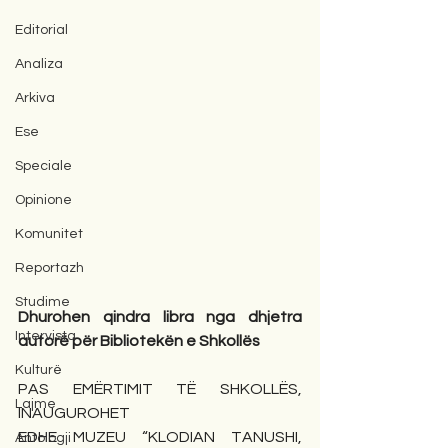
Editorial
Analiza
Arkiva
Ese
Speciale
Opinione
Komunitet
Reportazh
Studime
Dhurohen qindra libra nga dhjetra 
Intervista
autorë për Bibliotekën e Shkollës
Kulturë
PAS EMËRTIMIT TË SHKOLLËS, 
Lajme
INAUGUROHET
EDHE MUZEU “KLODIAN TANUSHI, 
Antologji