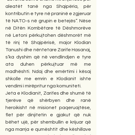
aleatët tanë nga Shqipëria, për 
kontributin e tyre në praninë e zgjeruar 
të NATO-s në grupin e betejës”. Nëse 
në Ditën Kombëtare të Dëshmorëve 
në Letoni përkujtohen dëshmorët më 
të rinj të Shqipërisë, major Klodian 
Tanushi dhe nëntetare Zarife Hasanaj, 
s’ka dyshim që në vendlindjen e tyre 
ata duhen përkujtuar më me 
madhështi. Ndaj dhe emërtimi i kësaj 
shkolle me emrin e Klodianit ishte 
vendimi i mirëpritur nga komuniteti.
Jeta e Klodianit, Zarifes dhe shumë të 
tjerëve që shërbyen dhe ranë 
heroikisht në misionet paqeruajtëse, 
flet për dinjitetin e gjakut që nuk 
bëhet ujë, për shembullin e krijuar që 
nga marrja e qumështit dhe këshillave 