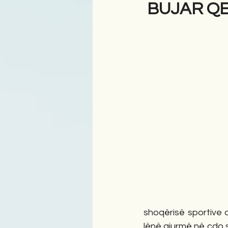
BUJAR QESJ
Antologji
Poezi
Tre
shoqërisë sportive 
lënë gjurmë në çdo sk