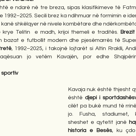
htë e ndarë në tre breza, sipas klasifikimeve të Fatmi
1992–2025. Secili brez ka ndihmuar në formimin e identit
që kanë shkëlqyer në nivele kombëtare dhe ndërkombëta
krye Telitin  e madh, krijoi themeli e traditës. 
Brezit
 bazat e futbollit modern dhe pjesëmarrës të Superl
 tretë
, 1992–2025, i takojnë lojtarët si Altin Rraklli, And
ërfaqësuan jo vetëm Kavajën, por edhe Shqipëri
t sportiv
Kavaja nuk është thjesht q
është 
djepi i sportdashës
cilët pa bukë mund të rrinë,
jo. Fusha, stadiumet, 
sheshet e qytetit janë 
ha
historia e Besës