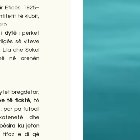
r Eficës: 1925–
etit të klubit, 
re.
 i dytë
 i përket 
igës së viteve 
i Lila dhe Sokol 
në në arenën 
ytet bregdetar; 
ve të flaktë
, të 
 por pa futboll 
kafenetë dhe 
pësira ku jeton 
, ku çdo tifoz e di që 