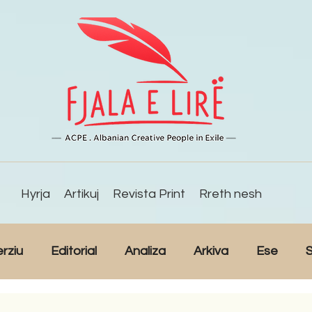
Hyrja
Artikuj
Revista Print
Rreth nesh
erziu
Editorial
Analiza
Arkiva
Ese
S
Reportazh
Studime
Intervista
Kulturë