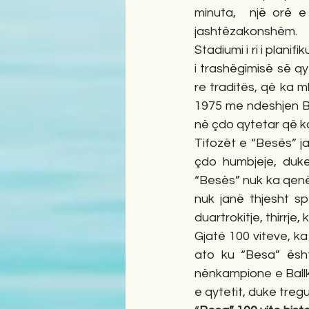
minuta,  një orë e
jashtëzakonshëm.
Stadiumi i ri i plani
i trashëgimisë së q
re traditës, që ka m
1975 me ndeshjen Be
në çdo qytetar që ka
Tifozët e “Besës” ja
çdo humbjeje, duke
“Besës” nuk ka qenë 
nuk janë thjesht spe
duartrokitje, thirrj
Gjatë 100 viteve, ka
ato ku “Besa” ësh
nënkampione e Ballk
e qytetit, duke tre