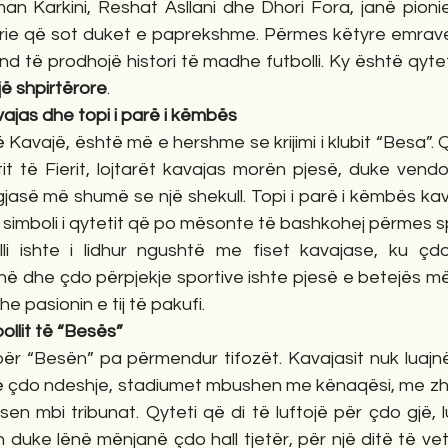
man Karkini, Reshat Asllani dhe Dhori Fora, janë pioni
orie që sot duket e paprekshme. Përmes këtyre emrave,
und të prodhojë histori të madhe futbolli. Ky është qytet
jë shpirtërore
.
kavajas dhe topi i parë i këmbës
në Kavajë, është më e hershme se krijimi i klubit “Besa”. Q
it të Fierit, lojtarët kavajas morën pjesë, duke vendo
gjasë më shumë se një shekull. Topi i parë i këmbës kav
or simboli i qytetit që po mësonte të bashkohej përmes sp
li ishte i lidhur ngushtë me fiset kavajase, ku çdo 
ë dhe çdo përpjekje sportive ishte pjesë e betejës më
he pasionin e tij të pakufi.
ollit të “Besës”
për “Besën” pa përmendur tifozët. Kavajasit nuk luajnë
Në çdo ndeshje, stadiumet mbushen me kënaqësi, me zh
en mbi tribunat. Qyteti që di të luftojë për çdo gjë, 
h duke lënë mënjanë çdo hall tjetër, për një ditë të ve