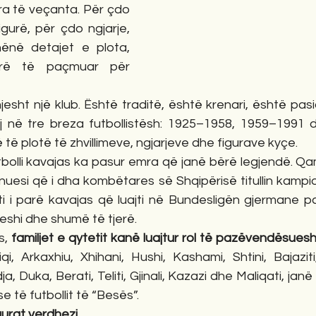
a të veçanta. Për çdo 
gurë, për çdo ngjarje, 
ënë detajet e plota, 
erë të paçmuar për 
sht një klub. Është traditë, është krenari, është pasion
j në tre breza futbollistësh: 1925–1958, 1959–1991 
ë plotë të zhvillimeve, ngjarjeve dhe figurave kyçe.
bolli kavajas ka pasur emra që janë bërë legjendë. Qamil 
ënuesi që i dha kombëtares së Shqipërisë titullin kampion
listi i parë kavajas që luajti në Bundesligën gjermane p
lleshi dhe shumë të tjerë.
, 
familjet e qytetit kanë luajtur rol të pazëvendësue
qi, Arkaxhiu, Xhihani, Hushi, Kashami, Shtini, Bajaziti, 
ja, Duka, Berati, Teliti, Gjinali, Kazazi dhe Maliqati, jan
 të futbollit të “Besës”.
gurat verdhezi