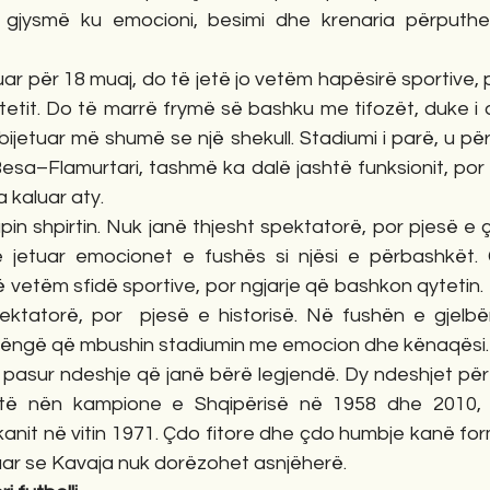
 gjysmë ku emocioni, besimi dhe krenaria përputhen
fikuar për 18 muaj, do të jetë jo vetëm hapësirë sportive,
ytetit. Do të marrë frymë së bashku me tifozët, duke i
bijetuar më shumë se një shekull. Stadiumi i parë, u përu
sa–Flamurtari, tashmë ka dalë jashtë funksionit, por k
 kaluar aty.
pin shpirtin. Nuk janë thjesht spektatorë, por pjesë e ç
 jetuar emocionet e fushës si njësi e përbashkët. 
vetëm sfidë sportive, por ngjarje që bashkon qytetin. 
ktatorë, por  pjesë e historisë. Në fushën e gjelbër, 
e, këngë që mbushin stadiumin me emocion dhe kënaqësi.
 pasur ndeshje që janë bërë legjendë. Dy ndeshjet për t
të nën kampione e Shqipërisë në 1958 dhe 2010, si
anit në vitin 1971. Çdo fitore dhe çdo humbje kanë for
guar se Kavaja nuk dorëzohet asnjëherë.