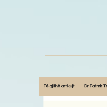
Të gjithë artikujt
Dr Fatmir T
Opinione
Komunitet