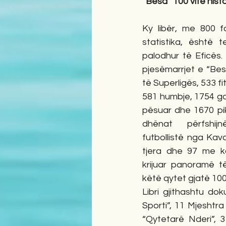
“
Besa” 100 vite histor
Ky libër, me 800 
statistika, është 
palodhur të Eficës
pjesëmarrjet e “Be
të Superligës, 533 f
581 humbje, 1754 go
pësuar dhe 1670 pik
dhënat përfshijn
futbollistë nga Kav
tjera dhe 97 me ko
krijuar panoramë të
këtë qytet gjatë 100
Libri gjithashtu do
Sporti”, 11 Mjeshtra 
“Qytetarë Nderi”, 3