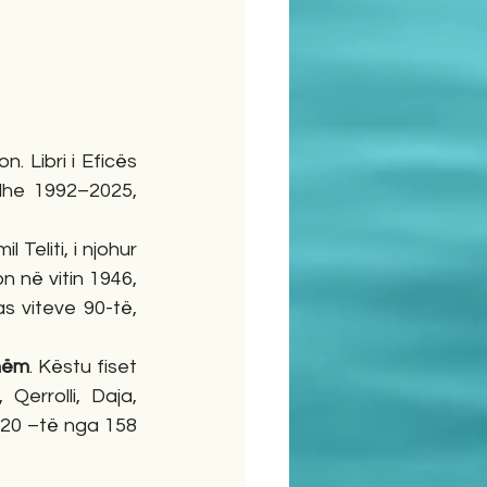
. Libri i Eficës 
dhe 1992–2025, 
Teliti, i njohur 
 në vitin 1946, 
as viteve 90-të, 
shëm
. Këstu fiset 
Qerrolli, Daja, 
ë 20 –të nga 158 