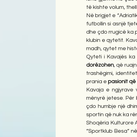
të kishte volum, thel
Në brigjet e “Adriati
futbollin si asnjë tj
dhe çdo rrugicë ka p
klubin e qytetit. Kav
madh, qytet me histo
Qyteti i Kavajës ka
dorëzohen
, që ruajn
trashëgimi, identit
prania e 
pasionit që 
Kavaja e ngjyrave v
mënyrë jetese. Për b
çdo humbje një dhim
sportin që nuk ka rë
Shoqëria Kulturore Ar
“Sportklub Besa” në 