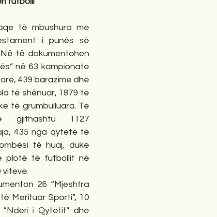
i futbolli
faqe të mbushura me 
testament i punës së 
. Në të dokumentohen 
sës” në 63 kampionate 
itore, 439 barazime dhe 
la të shënuar, 1879 të 
ë të grumbulluara. Të 
ë gjithashtu 1127 
aja, 435 nga qytete të 
mbësi të huaj, duke 
 plotë të futbollit në 
 viteve.
kumenton 26 “Mjeshtra 
të Merituar Sporti”, 10 
 “Nderi i Qytetit” dhe 