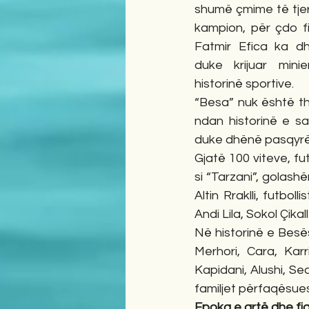
shumë çmime të tjer
kampion, për çdo fi
Fatmir Efica ka dh
duke krijuar mini
historinë sportive.
“Besa” nuk është thje
ndan historinë e sa
duke dhënë pasqyrë t
Gjatë 100 viteve, fut
si “Tarzani”, golash
Altin Rraklli, futbol
Andi Lila, Sokol Çika
Në historinë e Besës
Merhori, Cara, Karri
Kapidani, Alushi, Sed
familjet përfaqësuese
Epoka e artë dhe fi