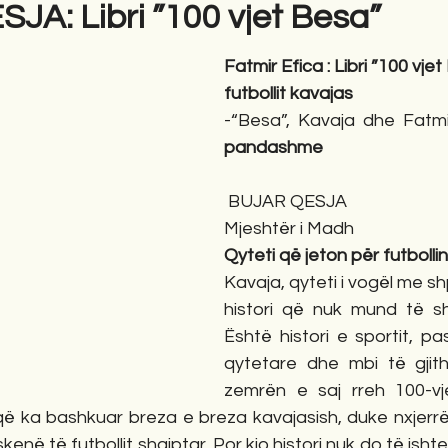
A: Libri ”100 vjet Besa”
Fatmir Efica : Libri ”100 vjet
gime
Novela
Romane
English
Përkth
futbollit kavajas
-“Besa”, Kavaja dhe Fatmi
pandashme
 BUJAR QESJA
Mjeshtër i Madh
Qyteti që jeton për futbollin
Kavaja, qyteti i vogël me sh
histori që nuk mund të shk
Është histori e sportit, pas
qytetare dhe mbi të gjitha
zemrën e saj rreh 100-vjet
që ka bashkuar breza e breza kavajasish, duke nxjerr
enë të futbollit shqiptar. Por kjo histori nuk do të ishte