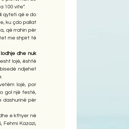
a 100 vite”.
i qyteti që e do 
e, ku çdo pallat 
, që rrahin për 
tet me shpirt të 
 lodhje dhe nuk 
esht lojë, është 
 bisedë ndjehet 
e.
vetëm lojë, por 
 gol një festë, 
 dashurinë për 
 dhe e kthyer në 
, Fehmi Kazazi, 