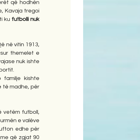
erët që hodhën 
 Kavaja tregoi 
i ku 
futbolli nuk 
ë në vitin 1913, 
sur themelet e 
ajase nuk ishte 
ortit.
familje kishte 
 të madhe, për 
 vetëm futboll, 
urmën e valëve 
lufton edhe për 
tme që zgjat 90 