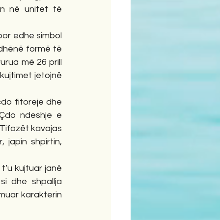
 në unitet të 
 por edhe simbol 
 dhënë formë të 
rua më 26 prill 
ujtimet jetojnë 
do fitoreje dhe 
Çdo ndeshje e 
Tifozët kavajas 
japin shpirtin, 
’u kujtuar janë 
 dhe shpallja 
muar karakterin 