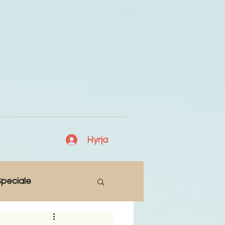
Hyrja
peciale
Lajme