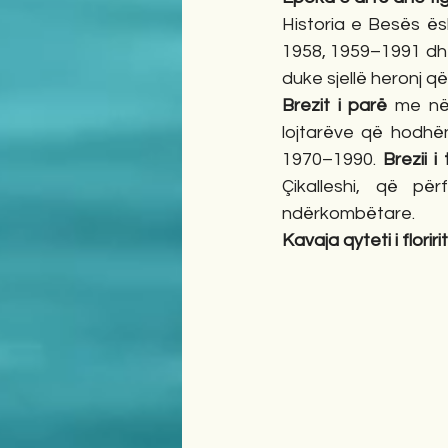
Historia e Besës ës
1958, 1959–1991 dhe 
duke sjellë heronj 
Brezit i parë
 me në 
lojtarëve që hodhën
1970–1990. 
Brezii i
Çikalleshi, që p
ndërkombëtare.
Kavaja qyteti i floriri