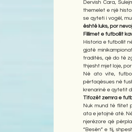
Dervish Cara, Sulej
themelet e një hist
se qyteti i vogël, m
është luks, por nevo
Fillimet e futbollit 
Historia e futbollit 
gjatë minikampionat
traditës, që do të z
thjesht mjet loje, p
Në ato vite, futbol
përfaqësues në fush
krenarinë e qytetit d
Tifozët zemra e futb
Nuk mund të flitet 
ata e jetojnë atë. 
njerëzore që përplas
“Besën” e tij, shpes