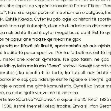
lësi dhe shpirt, pa veprën kolosale të Fatmir Eficës “Bes
kut”, ku era e kripur përzihet me zhurmën e dallgëve, lind
etër. Është Kavaja. Qytet ku çdo lagje ka histori të sportiv
arë topa që fluturojnë, duar që duartrokasin dhe zemra
aja nuk është thjesht qytet i vogël buzë detit. Është qy
ri të pasur dhe traditë që rrjedh në gjak.
 prodhuar 
tifozë të flaktë, sportdashës që nuk njohin
ë traditë të pasur sportive. Për ta, futbolli nuk është thj
et, histori dhe krenari qytetare. Në çdo takim, në çdo
e lidh qytetin me klubin “Besa”
, simbol i Kavajës sportiv
erdhezi, ka identitet të fortë, ku futbolli nuk është 
anorët e saj, çdo ndeshje është ngjarje e shenjtë, çdo
bje e ndarë me gjithë komunitetin. Qyteti ka lindur me
në, as edhe gjatë viteve më të vështira.
tistike Sportive “Adriatiku”, e krijuar më 25 tetor 1925
1930, është themeli i kësaj tradite. Emra si Irfan Berati