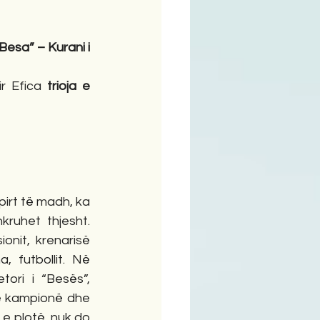
 Besa” – Kurani i 
ime
r Efica 
trioja e 
pirt të madh, ka 
ruhet thjesht. 
ionit, krenarisë 
, futbollit. Në 
ori i “Besës”, 
ë kampionë dhe 
 e plotë, nuk do 