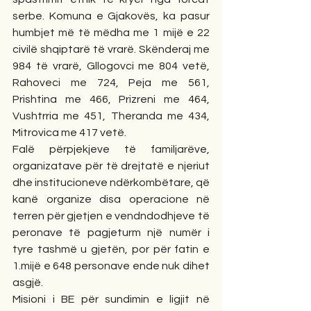
serbe. Komuna e Gjakovës, ka pasur 
humbjet më të mëdha me 1 mijë e 22 
civilë shqiptarë të vrarë. Skënderaj me 
984 të vrarë, Gllogovci me 804 vetë, 
Rahoveci me 724, Peja me 561, 
Prishtina me 466, Prizreni me 464, 
Vushtrria me 451, Theranda me 434, 
Mitrovica me 417 vetë.
Falë përpjekjeve të familjarëve, 
organizatave për të drejtatë e njeriut 
dhe institucioneve ndërkombëtare, që 
kanë organize disa operacione në 
terren për gjetjen e vendndodhjeve të 
peronave të pagjeturm një numër i 
tyre tashmë u gjetën, por për fatin e 
1.mijë e 648 personave ende nuk dihet 
asgjë.
Misioni i BE për sundimin e ligjit në 