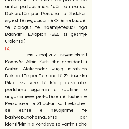
arritur pajtueshmëri: “për të miratuar 
Deklaratën për Personat e Zhdukur, 
siç është negociuar në Ohër në kuadër 
të dialogut të ndërmjetësuar nga 
Bashkimi Evropian (BE), si çështje 
urgjente”.
[2]
              Më 2 maj 2023 Kryeministri i 
Kosovës Albin Kurti dhe presidenti i 
Sërbis Aleksandar Vuçiq miratuan 
Dekleratën për Persona të Zhdukur.ku 
Pikat kryesore të kësaj deklarate, 
përfshijnë sigurimin e zbatimin e 
angazhimeve përkatëse në fushën e 
Personave të Zhdukur, ku theksohet 
se është e nevojshme të 
bashkëpunohetngushtë për 
identifikimin e vendeve të varrimit dhe 