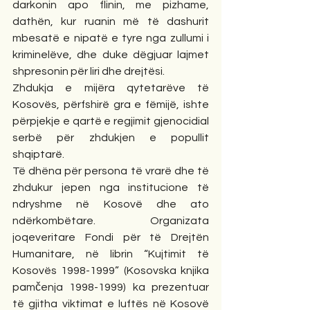
darkonin apo flinin, me pizhame, 
dathën, kur ruanin më të dashurit 
mbesatë e nipatë e tyre nga zullumi i 
kriminelëve, dhe duke dëgjuar lajmet 
shpresonin për liri dhe drejtësi.
Zhdukja e mijëra qytetarëve të 
Kosovës, përfshirë gra e fëmijë, ishte 
përpjekje e qartë e regjimit gjenocidial 
serbë për zhdukjen e popullit 
shqiptarë.
Të dhëna për persona të vrarë dhe të 
zhdukur jepen nga institucione të 
ndryshme në Kosovë dhe ato 
ndërkombëtare. Organizata 
joqeveritare Fondi për të Drejtën 
Humanitare, në librin “Kujtimit të 
Kosovës 1998-1999” (Kosovska knjika 
pamčenja 1998-1999) ka prezentuar 
të gjitha viktimat e luftës në Kosovë 