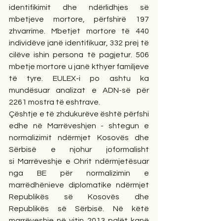
identifikimit dhe ndërlidhjes së 
mbetjeve mortore, përfshirë 197 
zhvarrime. Mbetjet mortore të 440 
individëve janë identifikuar, 332 prej të 
cilëve ishin persona të pagjetur. 506 
mbetje mortore u janë kthyer familjeve 
të tyre. EULEX-i po ashtu ka 
mundësuar analizat e ADN-së për 
2261 mostra të eshtrave.
Çështje e të zhdukurëve është përfshi 
edhe në Marrëveshjen - shtegun e 
normalizimit ndërmjet Kosovës dhe 
Sërbisë e njohur joformalisht 
si Marrëveshje e Ohrit ndërmjetësuar 
nga BE për normalizimin e 
marrëdhënieve diplomatike ndërmjet 
Republikës së Kosovës dhe 
Republikës së Sërbisë. Në këtë 
marrëveshje në vitin 2013 palët kanë 