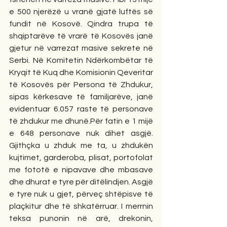
e 500 njerëzë u vranë gjatë luftës së 
fundit në Kosovë. Qindra trupa të 
shqiptarëve të vrarë të Kosovës janë 
gjetur në varrezat masive sekrete në 
Serbi. Në Komitetin Ndërkombëtar të 
Kryqit të Kuq dhe Komisionin Qeveritar 
të Kosovës për Persona të Zhdukur, 
sipas kërkesave të familjarëve, janë 
evidentuar 6.057 raste të personave 
të zhdukur me dhunë.Për fatin e 1 mijë 
e 648 personave nuk dihet asgjë. 
Gjithçka u zhduk me ta, u zhdukën 
kujtimet, garderoba, plisat, portofolat 
me fototë e nipavave dhe mbasave 
dhe dhurat e tyre për ditëlindjen. Asgjë 
e tyre nuk u gjet, përveç shtëpisve të 
plaçkitur dhe të shkatërruar. I merrnin 
teksa punonin në arë, drekonin, 