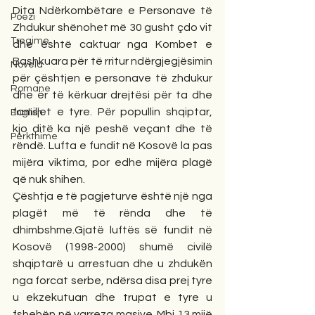
Dita Ndërkombëtare e Personave të 
Poezi
Zhdukur shënohet më 30 gusht çdo vit 
Tregime
dhe është caktuar nga Kombet e 
Bashkuara për të rritur ndërgjegjësimin 
Novela
për çështjen e personave të zhdukur 
Romane
dhe ër të kërkuar drejtësi për ta dhe 
familjet e tyre. Për popullin shqiptar, 
English
kjo ditë ka një peshë veçant dhe të 
Përkthime
rëndë. Lufta e fundit në Kosovë la pas 
mijëra viktima, por edhe mijëra plagë 
që nuk shihen.
Çështja e të pagjeturve është një nga 
plagët më të rënda dhe të 
dhimbshme.Gjatë luftës së fundit në 
Kosovë (1998-2000) shumë civilë 
shqiptarë u arrestuan dhe u zhdukën 
nga forcat serbe, ndërsa disa prej tyre 
u ekzekutuan dhe trupat e tyre u 
fshehën në varreza masive. Mbi 13 mijë 