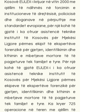
Kosovë EULEX-i krijuar në vitin 2000 me 
qëllim të ndihmës në forcimin e 
institucioneve të drejtësisë, policicisë 
dhe doganave në përputhje me 
standardet evropiane, për një kohë të 
gjatë i ka ofruar asistencë teknike 
Institutit të Kosovës për Mjekësi 
Ligjore përmes ekipit të ekspertëve 
forenzikë për gjetjen, identifikimin dhe 
kthimin e mbetjeve mortore të të 
pagjeturve tek familjet e tyre. Për një 
kohë të gjatë EULEX-i i ka ofruar 
asistencë teknike Institutit të 
Kosovës për Mjekësi Ligjore përmes 
ekipeve të ekspertëve forenzikë për 
gjetjen, identifikimin dhe kthimin e 
mbetjeve mortore të të pagjeturve 
tek familjet e tyre. Ka kryer 725 
operacione në teren me qëllim të 