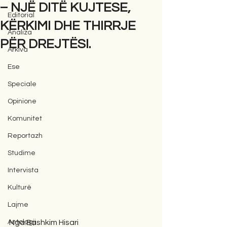
– NJË DITË KUJTESE,
Editorial
KËRKIMI DHE THIRRJE
Analiza
PËR DREJTËSI.
Arkiva
Ese
Speciale
Opinione
Komunitet
Reportazh
Studime
Intervista
Kulturë
Lajme
Antologji
Nga:Bashkim Hisari