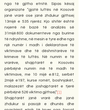
nga të gjitha etnitë. Sipas kësaj 
organizate “gjatë luftës në Kosovë 
janë vrarë ose janë zhdukur gjithsej 
13mijë e 535 njerëz. Kjo shifër është 
nxjerrë në bazë të analizës së 
31mijë.600 dokumenteve nga burime 
të ndryshme, në mesin e tyre edhe nga 
një numër i madh i deklaratave të 
viktimave dhe të dëshmitarëve të 
krimeve të luftës. Në numrin e të 
vrarëve, shqiptarët e Kosovës 
përbëjnë numrin më të madh të 
viktimave, me 10 mijë e.812, serbët 
2mijë e197, kurse romët, boshnjakët, 
malazezët dhe joshqiptarët e tjerë 
përbëjnë 526 viktima gjithsej”
[1]
Shqiptarët janë vrarë dhe janë 
zhdukur si pasojë e dhunës dhe 
spastrimit etnik të kryer nga forcat 