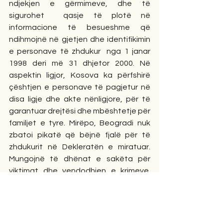
ndjekjen e gërmimeve, dhe të 
sigurohet  qasje të plotë në 
informacione të besueshme që 
ndihmojnë në gjetjen dhe identifikimin 
e personave të zhdukur  nga 1 janar 
1998 deri më 31 dhjetor 2000. Në 
aspektin ligjor, Kosova ka përfshirë 
çështjen e personave të pagjetur në 
disa ligje dhe akte nënligjore, për të 
garantuar drejtësi dhe mbështetje për 
familjet e tyre. Mirëpo, Beogradi nuk 
zbatoi pikatë që bëjnë fjalë për të 
zhdukurit në Dekleratën e miratuar. 
Mungojnë të dhënat e sakëta për 
viktimat dhe vendodhjen e krimeve. 
Zhdukja me dhunë e mijëra qytetarëve 
të Kosovës, përfshirë fëmijë, ishte 
përpjekje e qartë e regjimit gjenocidial 
serbë për zhdukjen e popullit 