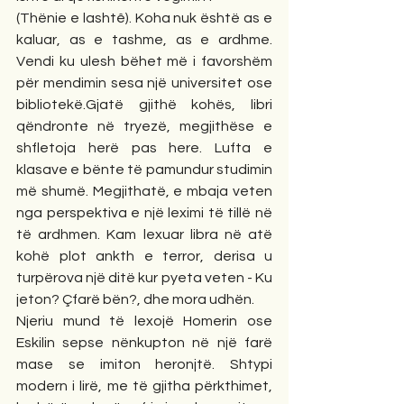
(Thënie e lashtê). Koha nuk është as e 
kaluar, as e tashme, as e ardhme. 
Vendi ku ulesh bëhet më i favorshëm 
për mendimin sesa një universitet ose 
bibliotekë.Gjatë gjithë kohës, libri 
qëndronte në tryezë, megjithëse e 
shfletoja herë pas here. Lufta e 
klasave e bënte të pamundur studimin 
më shumë. Megjithatë, e mbaja veten 
nga perspektiva e një leximi të tillë në 
të ardhmen. Kam lexuar libra në atë 
kohë plot ankth e terror, derisa u 
turpërova një ditë kur pyeta veten - Ku 
jeton? Çfarë bën?, dhe mora udhën. 
Njeriu mund të lexojë Homerin ose 
Eskilin sepse nënkupton në një farë 
mase se imiton heronjtë. Shtypi 
modern i lirë, me të gjitha përkthimet, 