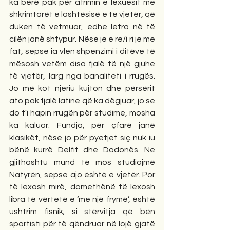
ka bërë pak për afrimin e lexuesit me 
shkrimtarët e lashtësisë e të vjetër, që 
duken të vetmuar, edhe letra në të 
cilën janë shtypur. Nëse je e re/i ri je me 
fat, sepse ia vlen shpenzimi i ditëve të 
mësosh vetëm disa fjalë të një gjuhe 
të vjetër, larg nga banaliteti i rrugës. 
Jo më kot njeriu kujton dhe përsërit 
ato pak fjalë latine që ka dëgjuar, jo se 
do t'i hapin rrugën për studime, mosha 
ka kaluar. Fundja, për çfarë janë 
klasikët, nëse jo për pyetjet siç nuk iu 
bënë kurrë Delfit dhe Dodonës. Ne 
gjithashtu mund të mos studiojmë 
Natyrën, sepse ajo është e vjetër. Por 
të lexosh mirë, domethënë të lexosh 
libra të vërtetë e ‘me një frymë’, është 
ushtrim fisnik; si stërvitja që bën 
sportisti për të qëndruar në lojë gjatë 