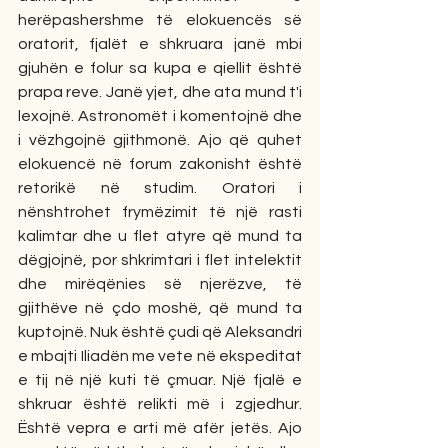
herëpashershme të elokuencës së 
oratorit, fjalët e shkruara janë mbi 
gjuhën e folur sa kupa e qiellit është 
prapa reve. Janë yjet, dhe ata mund t'i 
lexojnë. Astronomët i komentojnë dhe 
i vëzhgojnë gjithmonë. Ajo që quhet 
elokuencë në forum zakonisht është 
retorikë në studim. Oratori i 
nënshtrohet frymëzimit të një rasti 
kalimtar dhe u flet atyre që mund ta 
dëgjojnë, por shkrimtari i flet intelektit 
dhe mirëqënies së njerëzve, të 
gjithëve në çdo moshë, që mund ta 
kuptojnë. Nuk është çudi që Aleksandri 
e mbajti Iliadën me vete në ekspeditat 
e tij në një kuti të çmuar. Një fjalë e 
shkruar është relikti më i zgjedhur. 
Është vepra e arti më afër jetës. Ajo 