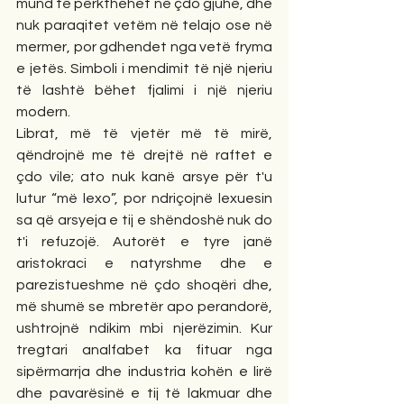
mund të përkthehet në çdo gjuhë, dhe 
nuk paraqitet vetëm në telajo ose në 
mermer, por gdhendet nga vetë fryma 
e jetës. Simboli i mendimit të një njeriu 
të lashtë bëhet fjalimi i një njeriu 
modern. 
Librat, më të vjetër më të mirë, 
qëndrojnë me të drejtë në raftet e 
çdo vile; ato nuk kanë arsye për t'u 
lutur “më lexo”, por ndriçojnë lexuesin 
sa që arsyeja e tij e shëndoshë nuk do 
t'i refuzojë. Autorët e tyre janë 
aristokraci e natyrshme dhe e 
parezistueshme në çdo shoqëri dhe, 
më shumë se mbretër apo perandorë, 
ushtrojnë ndikim mbi njerëzimin. Kur 
tregtari analfabet ka fituar nga 
sipërmarrja dhe industria kohën e lirë 
dhe pavarësinë e tij të lakmuar dhe 