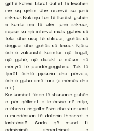
gjithë kohës. Librat duhet të lexohen 
me aq qëllim dhe rezervë sa janë 
shkruar. Nuk mjafton të flasësh gjuhën 
e kombi me të cilën janë shkruar, 
sepse ka një interval midis gjuhës së 
folur dhe asaj të shkruar, gjuhës së 
dëgjuar dhe gjuhës së lexuar. Njëriu 
është zakonisht kalimtar; një tingull, 
një gjuhë, një dialekt e mëson në 
mënyrë të pandërgjegjshme. Tek të 
tjerët është pjekuria dhe përvoja; 
është gjuha amë-tare (e mëmës dhe 
atit).
Kur kombet filoan të shkruanin gjuhën 
e për qëllimet e letërsisë në rritje, 
atëherë u ringjall mësimi dhe studiuesit 
u mundësuan të dallonin thesaret e 
lashtësisë. Sado që mund t'i 
admirojmë shpërthimet e 