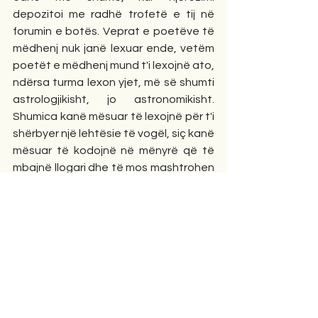
depozitoi me radhë trofetë e tij në 
forumin e botës. Veprat e poetëve të 
mëdhenj nuk janë lexuar ende, vetëm 
poetët e mëdhenj mund t'i lexojnë ato, 
ndërsa turma lexon yjet, më së shumti 
astrologjikisht, jo astronomikisht. 
Shumica kanë mësuar të lexojnë për t'i 
shërbyer një lehtësie të vogël, siç kanë 
mësuar të kodojnë në mënyrë që të 
mbajnë llogari dhe të mos mashtrohen 
në tregti; por të lexuar si një ushtrim 
intelektual dinë pak ose aspak. I kemi 
mësuar shkronjat, duhet të lexojmë 
më të mirën që është në letërsi; të mos 
lexojmë duke e shoqëruar fjalën me 
gisht; gjuhën e shkruar ta përdorim në 
të folur, gjë që vlen mjaft për të 
dëshiruar. Shumica e njerëzve janë të 