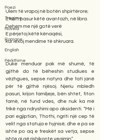
Poezi
Ulem të vrapoj në botën shpirtërore; 
Tregime
E kam pasur këtë avantazh, në libra. 
Dehem me një gotë verë 
Novela
E përjetoj këtë kënaqësi, 
Romane
kur lexoj mendime të shkruara. 
English
Përkthime
Duke menduar pak më shumë, të 
gjithë do të bëheshin studiues e 
vëzhgues, sepse natyra dhe fati janë 
për të gjithë njësoj. Njeriu mbledh 
pasuri, krijon familjeje, bën shtet, fiton 
famë, në fund vdes, dhe nuk ka më 
frikë nga ndryshimi apo aksidenti. “Më i 
pari egjiptian, Thothi, ngriti një cep të 
velit nga statuja e hyjnisë; dhe e pa se 
ishte po aq e freskët sa vetja, sepse 
ishte ai që rishikonte vegimin”. 