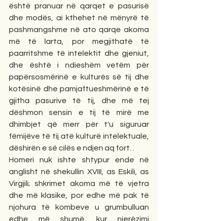
është pranuar në qarqet e pasurisë 
dhe modës, ai kthehet në mënyrë të 
pashmangshme në ato qarqe akoma 
më të larta, por megjithatë të 
paarritshme të intelektit dhe gjeniut, 
dhe është i ndieshëm vetëm për 
papërsosmërinë e kulturës së tij dhe 
kotësinë dhe pamjaftueshmërinë e të 
gjitha pasurive të tij, dhe më tej 
dëshmon sensin e tij të mirë me 
dhimbjet që merr për t'u siguruar 
fëmijëve të tij atë kulturë intelektuale, 
dëshirën e së cilës e ndjen aq fort. . 
Homeri nuk ishte shtypur ende në 
anglisht në shekullin XVIII, as Eskili, as 
Virgjili; shkrimet akoma më të vjetra 
dhe më klasike, por edhe më pak të 
njohura të kombeve u grumbulluan 
edhe më shumë, kur njerëzimi 