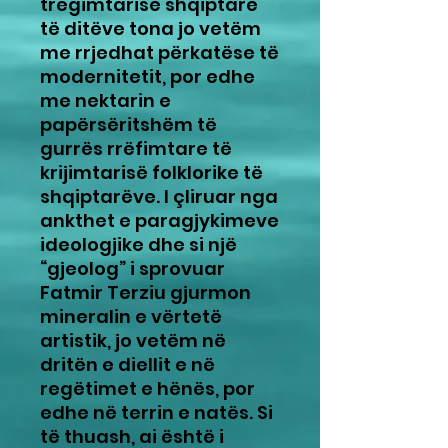
tregimtarisë shqiptare
të ditëve tona jo vetëm
me rrjedhat përkatëse të
modernitetit, por edhe
me nektarin e
papërsëritshëm të
gurrës rrëfimtare të
krijimtarisë folklorike të
shqiptarëve. I çliruar nga
ankthet e paragjykimeve
ideologjike dhe si një
“gjeolog” i sprovuar
Fatmir Terziu gjurmon
mineralin e vërtetë
artistik, jo vetëm në
dritën e diellit e në
regëtimet e hënës, por
edhe në terrin e natës. Si
të thuash, ai është i