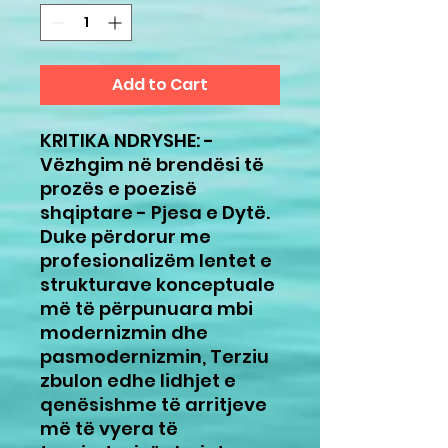
Add to Cart
KRITIKA NDRYSHE: -
Vëzhgim në brendësi të
prozës e poezisë
shqiptare - Pjesa e Dytë.
Duke përdorur me
profesionalizëm lentet e
strukturave konceptuale
më të përpunuara mbi
modernizmin dhe
pasmodernizmin, Terziu
zbulon edhe lidhjet e
qenësishme të arritjeve
më të vyera të