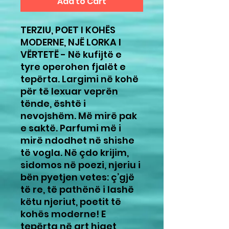
Add to Cart
TERZIU, POET I KOHËS
MODERNE, NJË LORKA I
VËRTETË - Në kufijtë e
tyre operohen fjalët e
tepërta. Largimi në kohë
për të lexuar veprën
tënde, është i
nevojshëm. Më mirë pak
e saktë. Parfumi më i
mirë ndodhet në shishe
të vogla. Në çdo krijim,
sidomos në poezi, njeriu i
bën pyetjen vetes: ç’gjë
të re, të pathënë i lashë
këtu njeriut, poetit të
kohës moderne! E
tepërta në art hiqet