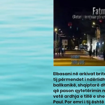
Elbasani në arkivat brit
tij përmendet i ndërlid
ballkanikë, shqiptarë d
që pason qytetërimin m
vetë ardhja e tillë e s
Paul. Por emri i tij ësh