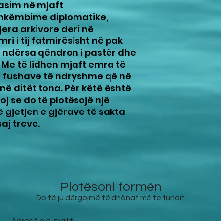
hasim në mjaft
shkëmbime diplomatike,
jera arkivore deri në
mri i tij fatmirësisht në pak
 ndërsa qëndron i pastër dhe
. Me të lidhen mjaft emra të
ë fushave të ndryshme që në
në ditët tona. Për këtë është
j se do të plotësojë një
gjetjen e gjërave të sakta
aj treve.
Plotësoni formën
Do të ju dërgojmë të dhënat më te fundit.