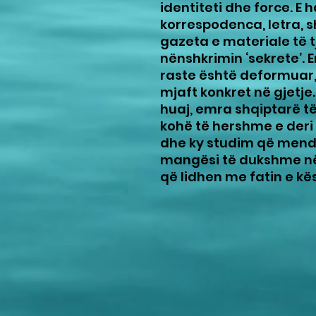
identiteti dhe force. E 
korrespodenca, letra, 
gazeta e materiale të t
nënshkrimin ‘sekrete’. E
raste është deformuar,
mjaft konkret në gjetje
huaj, emra shqiptarë t
kohë të hershme e deri 
dhe ky studim që mendo
mangësi të dukshme në 
që lidhen me fatin e kës