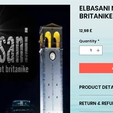
ELBASANI 
BRITANIKE
Price
12,98 £
Quantity
*
PRODUCT DETA
Copyright
RETURN & REFU