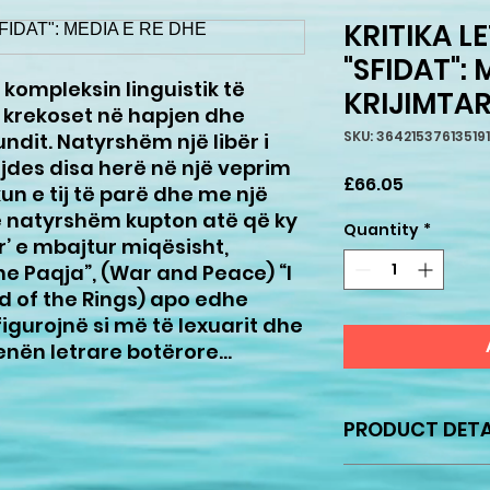
KRITIKA L
"SFIDAT": 
ë kompleksin linguistik të
KRIJIMTAR
ë krekoset në hapjen dhe
SKU: 364215376135191
ndit. Natyrshëm një libër i
ujdes disa herë në një veprim
Price
£66.05
un e tij të parë dhe me një
ë natyrshëm kupton atë që ky
Quantity
*
r’ e mbajtur miqësisht,
e Paqja”, (War and Peace) “I
rd of the Rings) apo edhe
 figurojnë si më të lexuarit dhe
enën letrare botërore...
PRODUCT DETA
Copyright