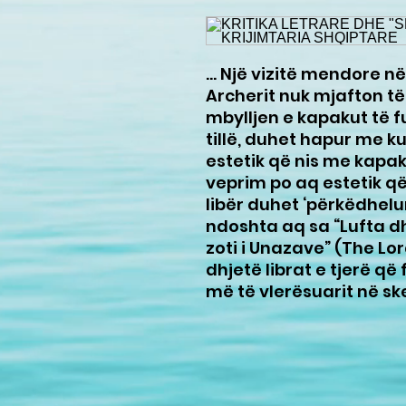
... Një vizitë mendore n
Archerit nuk mjafton t
mbylljen e kapakut të fu
tillë, duhet hapur me k
estetik që nis me kapak
veprim po aq estetik q
libër duhet ‘përkëdhelu
ndoshta aq sa “Lufta dh
zoti i Unazave” (The Lo
dhjetë librat e tjerë që
më të vlerësuarit në sk