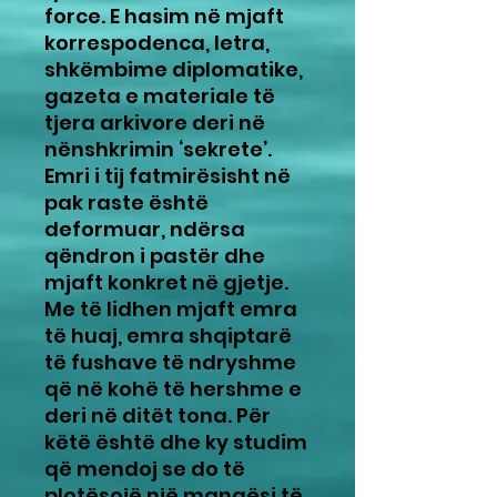
force. E hasim në mjaft
korrespodenca, letra,
shkëmbime diplomatike,
gazeta e materiale të
tjera arkivore deri në
nënshkrimin ‘sekrete’.
Emri i tij fatmirësisht në
pak raste është
deformuar, ndërsa
qëndron i pastër dhe
mjaft konkret në gjetje.
Me të lidhen mjaft emra
të huaj, emra shqiptarë
të fushave të ndryshme
që në kohë të hershme e
deri në ditët tona. Për
këtë është dhe ky studim
që mendoj se do të
plotësojë një mangësi të