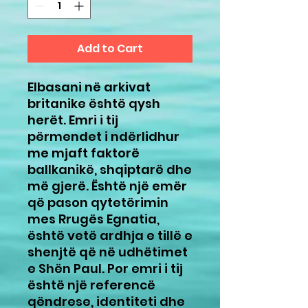
Add to Cart
Elbasani në arkivat
britanike është qysh
herët. Emri i tij
përmendet i ndërlidhur
me mjaft faktorë
ballkanikë, shqiptarë dhe
më gjerë. Është një emër
që pason qytetërimin
mes Rrugës Egnatia,
është vetë ardhja e tillë e
shenjtë që në udhëtimet
e Shën Paul. Por emri i tij
është një referencë
qëndrese, identiteti dhe