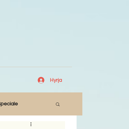
Hyrja
peciale
Lajme