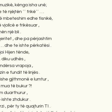
muzikë, kënga isha unë; 
 njëjtën ´´ frikë´´ . . . 
ë mbeteshim edhe fisnikë, 
vjollcë e frikësuar , 
n një bli .
eritet , dhe pa përjashtim 
 . . dhe te ishte përkatësi . 
oi Hijen tënde,
 diku udhës , 
ndërsa vrapoja ,
 e fundit të linjës . 
 ishe gjithmonë e lumtur , 
ë mua të bukur ?!
im duarthurur , 
 ishte zhdukur . 
 , për ty të quajturin TI .