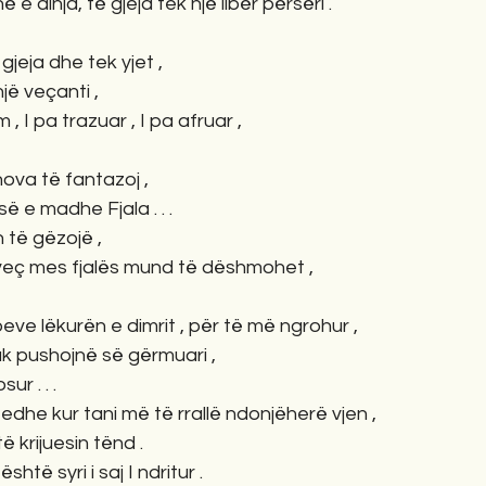
 e dinja, të gjeja tek një libër përsëri .
 gjeja dhe tek yjet , 
një veçanti , 
, I pa trazuar , I pa afruar ,
hova të fantazoj , 
e madhe Fjala . . . 
 të gëzojë , 
, veç mes fjalës mund të dëshmohet ,
ve lëkurën e dimrit , për të më ngrohur ,
k pushojnë së gërmuari , 
r . . . 
 , edhe kur tani më të rrallë ndonjëherë vjen , 
ë krijuesin tënd .
është syri i saj I ndritur . 