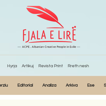
Hyrja
Artikuj
Revista Print
Rreth nesh
erziu
Editorial
Analiza
Arkiva
Ese
S
Reportazh
Studime
Intervista
Kulturë