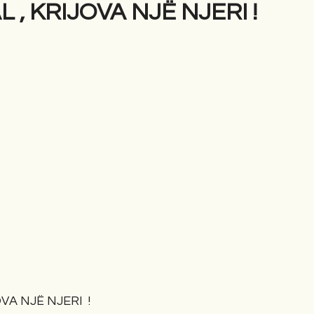
L , KRIJOVA NJË NJERI !
gime
Novela
Romane
English
Përkth
VA NJË NJERI  !