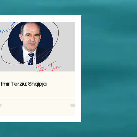
tmir Terziu: Shqipja