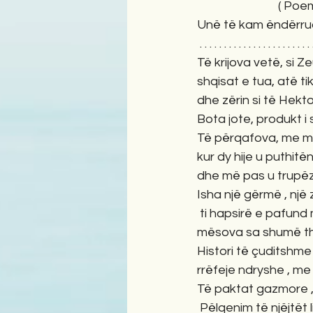
                        
Unë të kam ëndërru
 . . . . . . . . . . . . . . . . . . . . . . . 
Të krijova vetë, si Ze
shqisat e tua, atë tik
dhe zërin si të Hekto
Bota jote, produkt i s
Të përqafova, me m
kur dy hije u puthitë
dhe më pas u trupë
Isha një gërmë , një 
 ti hapsirë e pafund
mësova sa shumë tho
Histori të çuditshme 
rrëfeje ndryshe , me d
Të paktat gazmore , 
 Pëlqenim të njëjtët l