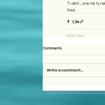
 Ti deti , une në ty një
Poezi
Comments
Write a comment...