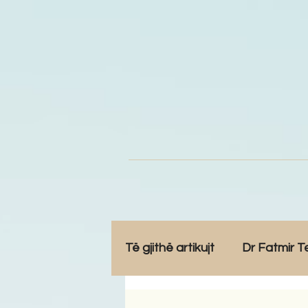
Të gjithë artikujt
Dr Fatmir T
Opinione
Komunitet