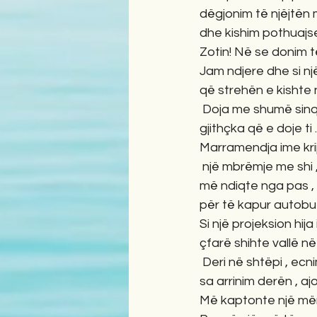
dëgjonim të njëjtën 
dhe kishim pothuajse të
Zotin! Në se donim t
Jam ndjere dhe si një 
që strehën e kishte në
 Doja me shumë sinq
gjithçka që e doje ti .
Marramendja ime krij
 një mbrëmje me shi ,
më ndiqte nga pas , 
për të kapur autobuzin
Si një projeksion hija
çfarë shihte vallë n
 Deri në shtëpi , ecn
sa arrinim derën , ajo
Më kaptonte një mërzi