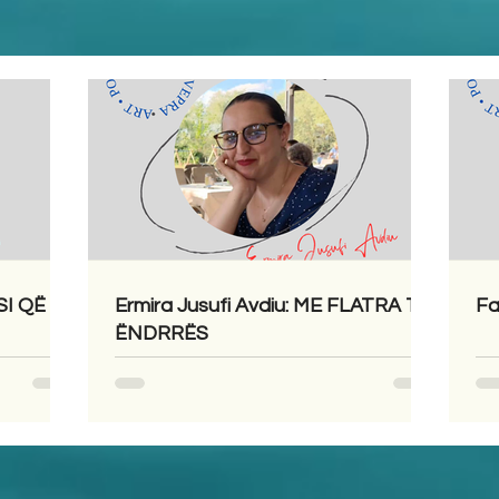
SI QË
Ermira Jusufi Avdiu: ME FLATRA TË
Fa
ËNDRRËS