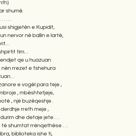
     ( Poemth)
ar shumë.
. . . . . . 
usi shigjetën e Kupidit, 
un nervor në ballin e lartë, 
rit…
hpirtit tim… 
endjet qe u huazuan 
n nën rrezet e fshehura 
zuan… 
zanore e vogël para teje ,
 mbroje , mbështetjeje, 
të , një buzëqeshje . 
derdhje rreth meje , 
urim dhe detaje jete . . . 
të shumtat rrënqethëse . . .
ibra, biblioteka ishe ti, 