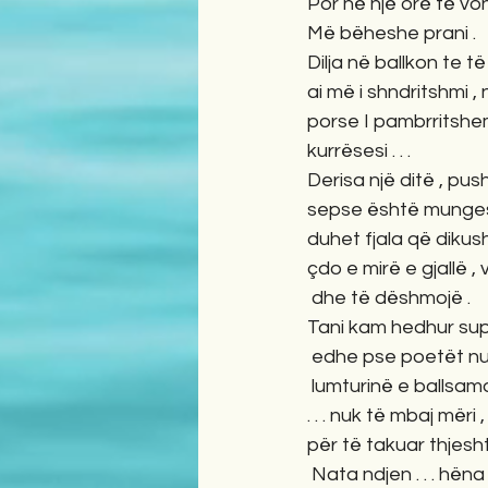
Por në një orë të vonë
Më bëheshe prani . 
Dilja në ballkon te të
ai më i shndritshmi , 
porse I pambrritshem 
kurrësesi . . .
Derisa një ditë , pus
sepse është mungesë 
duhet fjala që dikush
çdo e mirë e gjallë 
 dhe të dëshmojë . 
Tani kam hedhur supe
 edhe pse poetët nu
 lumturinë e ballsamosu
. . . nuk të mbaj mëri
për të takuar thjesht
 Nata ndjen . . . hëna 