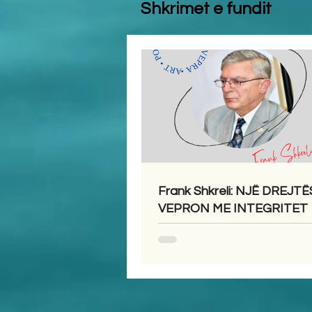
Shkrimet e fundit
Frank Shkreli: NJË DREJTË
VEPRON ME INTEGRITET