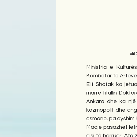
Elif
Ministria e Kulturë
Kombëtar të Arteve 
Elif Shafak ka jetu
marrë titullin Dokto
Ankara dhe ka një 
kozmopolit dhe anga
osmane, pa dyshim kan
Madje pasazhet letra
disi të harruar. At