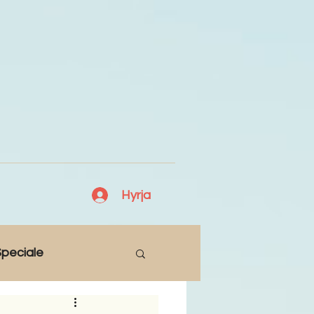
Hyrja
peciale
Lajme