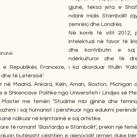
gjuhë, teksa jeta e Shaf
ndarë midis Stambollit (qy
zemrës) dhe Londrës. 
Në korrik të vitit 2012, 
intelektual në favor të lir
dhe kontributin e saj
 Shafak
ndërkulturor dhe të drej
s e Republikës Franceze, i ka akorduar titullin ‘Kalo
dhe të Letërsisë’.
ar në Madrid, Ankara, Këln, Aman, Boston, Michigan d
re e Shkencave Politike nga Universiteti i Lindjes së 
Master me temën "Studime mbi gjininë dhe feminizmi
zhimi i saj humanist i përshkuar nga edukimi perëndim
ë ndikuar në krijimtarinë e saj artistike. 
re të romanit ‘Bastardja e Stambollit’, prekin një tem
o zgjuan butësisht çështjen e gjenocidit armen duke bë