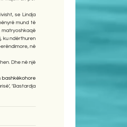
visht, se Lindja 
mënyrë mund të 
h matryoshkaqë 
, ku ndërthuren 
perëndimore, në 
ës bashkëkohore 
së’, ‘Bastardja 