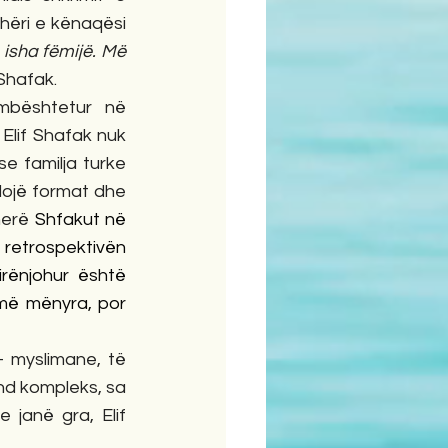
hëri e kënaqësi 
isha fëmijë. Më 
 Shafak.
Elif Shafak nuk 
e familja turke 
lojë format dhe 
herë 
Shfakut në 
 retrospektivën 
rënjohur është 
umë mënyra, por 
- myslimane, të 
nd kompleks, sa 
janë gra, Elif 