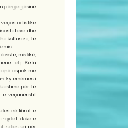
n përgjegjësinë 
çori artistike 
minoriteteve dhe 
he kulturore, të 
izmin.
aristë, mistikë, 
mene etj. Këtu 
ikojnë aspak me 
-i. ky emërues i 
dueshme për të 
 e veçanërisht 
ri në librat e 
o-qytet' duke e 
 ndjen uri për 