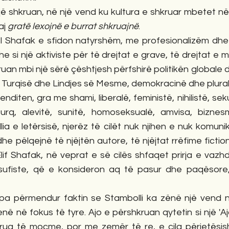
që shkruan, në një vend ku kultura e shkruar mbetet në
j 
gratë lexojnë e burrat shkruajnë
. 
l Shafak e sfidon natyrshëm, me profesionalizëm dhe ve
e si një aktiviste për të drejtat e grave, të drejtat e 
hkruan mbi një sërë çështjesh përfshirë politikën globale d
Turqisë dhe Lindjes së Mesme, demokracinë dhe plural
enditen, gra me shami, liberalë, feministë, nihilistë, sekul
turq, alevitë, sunitë, homoseksualë, amvisa, biznes
ia e letërsisë, njerëz të cilët nuk njihen e nuk komun
ë dhe pëlqejnë të njëjtën autore, të njëjtat rrëfime fiction
if Shafak, në veprat e së cilës shfaqet prirja e vazh
 sufiste, që e konsideron aq të pasur dhe paqësore,
 përmendur faktin se Stambolli ka zënë një vend nde
ë në fokus të tyre. Ajo e përshkruan qytetin si një 'Aj
ua të moçme, por me zemër të re, e cila përjetësisht