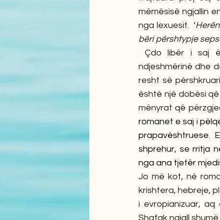
mëmësisë ngjallin en
nga lexuesit.  ‘
Herën 
bëri përshtypje sepse
 Çdo libër i saj është gjithpërfshirës, një udhëtim i brendshëm, i mbështetur në 
ndjeshmërinë dhe dës
resht së përshkruar
është një dobësi që 
mënyrat që përzgjed
romanet e saj i pëlq
prapavështruese. E 
shprehur, se rritja
nga ana tjetër mjedis
Jo më kot, në roman
krishtera, hebreje, 
i evropianizuar, aq
Shafak ngjall shumë 