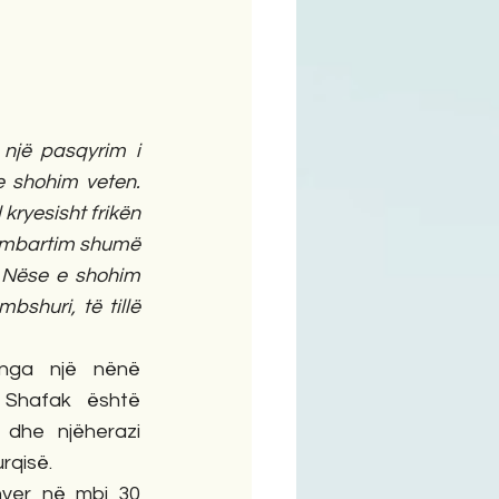
ime
e shohim veten. 
kryesisht frikën 
e mbartim shumë 
 Nëse e shohim 
shuri, të tillë 
nga një nënë 
 Shafak është 
dhe njëherazi 
rqisë.