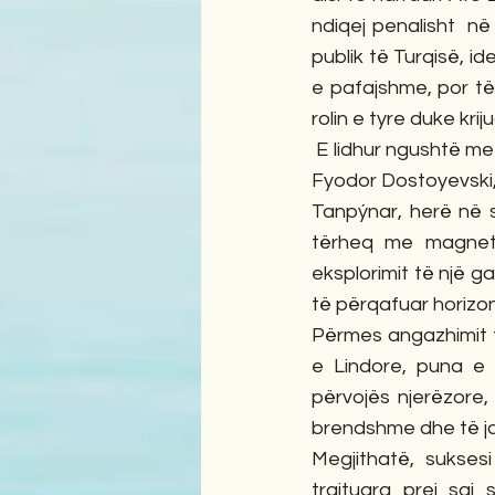
ndiqej penalisht  në 
publik të Turqisë, ide
e pafajshme, por të 
rolin e tyre duke kr
 E lidhur ngushtë me shumë shkrimtarë dhe filozofë si Gabriel García Márquez, Lev Tolstoy, 
Fyodor Dostoyevski,
Tanpýnar, herë në s
tërheq me magneti
eksplorimit të një 
të përqafuar horizont
Përmes angazhimit të
e Lindore, puna e 
përvojës njerëzore,
brendshme dhe të jas
Megjithatë, sukses
trajtuara prej saj s