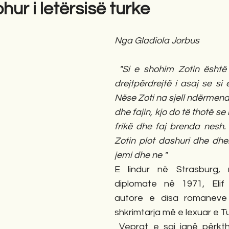
ohur i letërsisë turke
gime
Novela
Romane
English
Përkth
Nga Gladiola Jorbus
 "Si e shohim Zotin është një pasqyrim i 
drejtpërdrejtë i asaj se si 
Nëse Zoti na sjell ndërmend 
dhe fajin, kjo do të thotë s
frikë dhe faj brenda nesh.
Zotin plot dashuri dhe dhemb
jemi dhe ne " 
E lindur në Strasburg, 
diplomate në 1971, Elif
autore e disa romaneve 
shkrimtarja më e lexuar e Tu
 Veprat e saj janë përkthyer në mbi 30 