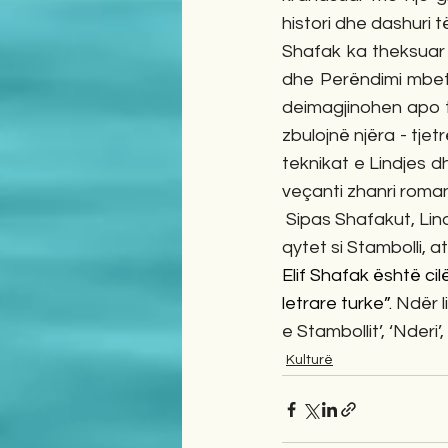
histori dhe dashuri të
Shafak ka theksuar se
dhe Perëndimi mbet
deimagjinohen apo t
zbulojnë njëra - tje
teknikat e Lindjes d
veçanti zhanri roma
 Sipas Shafakut, Lindja dhe Perëndimi nuk janë si uji e vaji. Ato mund të përzihen. Dhe në një 
qytet si Stambolli, a
Elif Shafak është ci
letrare turke”. 
Ndër l
e Stambollit’, ‘Nderi’, 
Kulturë