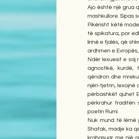
Ajo është një grua 
mashkullore. Sipas sa
Pikërisht këtë mode
të spikatura, por edh
lirinë e fjalës, që s
ardhmen e Evropës, 
Ndër lexuesit e saj r
agnostikë, kurdë, 
qëndron dhe mrekull
njëri-tjetrin, lexojn
përbashkët quhet El
përkrahur traditën
poetin Rumi.
Nuk mund të lëmë pa
Shafak, madje ka qen
krahasuar me një gr