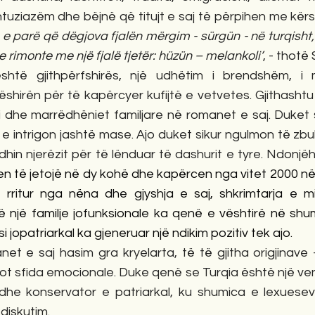
tuziazëm dhe bëjnë që titujt e saj të përpihen me kërs
e parë që dëgjova fjalën mërgim - sürgün - në turqisht, 
 rimonte me një fjalë tjetër: hüzün – melankoli’
, - thotë
hirën për të kapërcyer kufijtë e vetvetes. Gjithashtu 
i dhe marrëdhëniet familjare në romanet e saj. Duket s
e intrigon jashtë mase. Ajo duket sikur ngulmon të zbu
hin njerëzit për të lënduar të dashurit e tyre. Ndonjë
en të jetojë në dy kohë dhe kapërcen nga vitet 2000 në
rritur nga nëna dhe gjyshja e saj, shkrimtarja e mi
 në një familje jofunksionale ka qenë e vështirë në sh
i jopatriarkal ka gjeneruar një ndikim pozitiv tek ajo.
et e saj hasim gra kryelarta, të të gjitha origjinave 
plot sfida emocionale. Duke qenë se Turqia është një ve
 dhe konservator e patriarkal, ku shumica e lexueseve 
diskutim. 