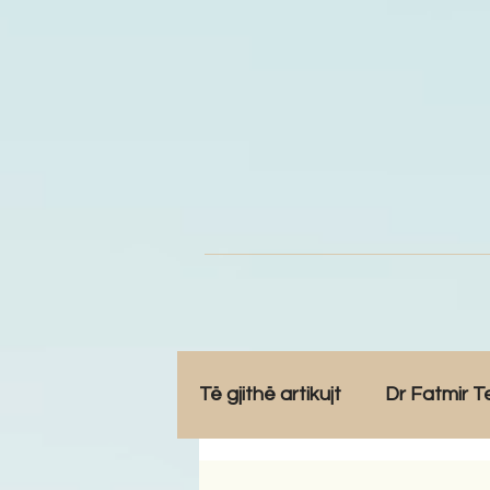
Të gjithë artikujt
Dr Fatmir T
Opinione
Komunitet