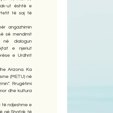
ak-ut është e 
tetit të saj të 
për angazhimin 
isë së mendimit 
 në dialogun 
tat e njeriut 
rëse e Urdhrit 
he Arizona. Ka 
Mesme (METU) në 
n". Rrugëtimi 
or dhe kultura 
ë të ndjeshme e 
rë që Shafak të 