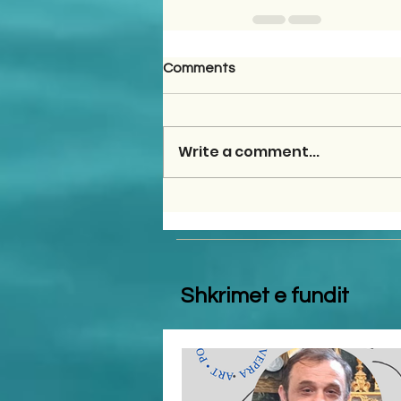
Comments
Write a comment...
Shkrimet e fundit