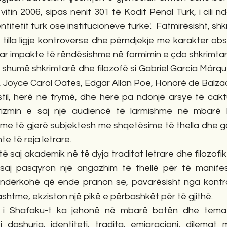
vitin 2006, sipas nenit 301 të Kodit Penal Turk, i cili nd
ntitetit turk ose institucioneve turke'.  Fatmirësisht, shkr
tilla ligje kontroverse dhe përndjekje me karakter obsk
ijuar impakte të rëndësishme në formimin e çdo shkrimtari
 Joyce Carol Oates, Edgar Allan Poe, Honoré de Balza
til, herë në frymë, dhe herë pa ndonjë arsye të caktua
zmin e saj një audiencë të larmishme në mbarë 
game të gjerë subjektesh me shqetësime të thella dhe g
e të reja letrare. 
 saj akademik në të dyja traditat letrare dhe filozofi
saj pasqyron një angazhim të thellë për të manifes
 ndërkohë që ende pranon se, pavarësisht nga kontra
htme, ekziston një pikë e përbashkët për të gjithë.
i i Shafaku-t ka jehonë në mbarë botën dhe temat 
i dashuria, identiteti, tradita, emigracioni, dilemat m