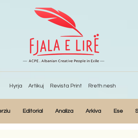
Hyrja
Artikuj
Revista Print
Rreth nesh
erziu
Editorial
Analiza
Arkiva
Ese
S
Reportazh
Studime
Intervista
Kulturë