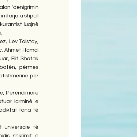
alon 'denigrimin 
imtarja u shpall 
urantist luajnë 
. 
c, Ahmet Hamdi 
r, Elif Shafak 
botën, përmes 
atishmërinë për 
ke, Perëndimore 
tuar larminë e 
diktat tona të 
universale të 
idis shkrimit e 