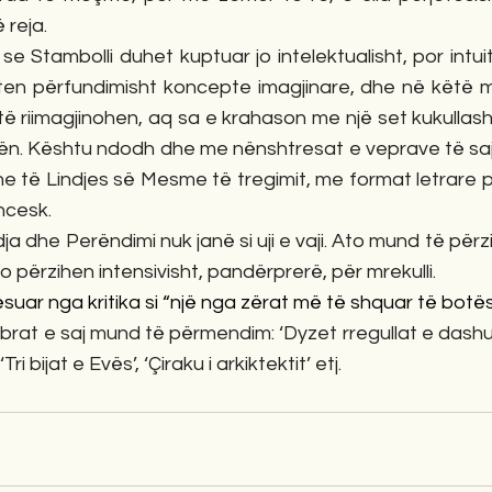
 reja. 
 Stambolli duhet kuptuar jo intelektualisht, por intuiti
en përfundimisht koncepte imagjinare, dhe në këtë 
ë riimagjinohen, aq sa e krahason me një set kukullas
trën. Kështu ndodh dhe me nënshtresat e veprave të saj
he të Lindjes së Mesme të tregimit, me format letrare 
ncesk.
to përzihen intensivisht, pandërprerë, për mrekulli.
lësuar nga kritika si “një nga zërat më të shquar të bot
ibrat e saj mund të përmendim: ‘Dyzet rregullat e dashuri
‘Tri bijat e Evës’, ‘Çiraku i arkiktektit’ etj.