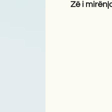
Zë i mirënj
Antologji
Poezi
Tre