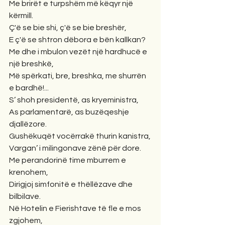
Me brirët e turpshëm më këqyr një 
kërmill.
Ç'ë se bie shi, ç'ë se bie breshër,
E ç'ë se shtron dëbora e bën kallkan?
Me dhe i mbulon vezët një hardhucë e 
një breshkë,
Më spërkati, bre, breshka, me shurrën 
e bardhë!...
S’ shoh presidentë, as kryeministra,
As parlamentarë, as buzëqeshje 
djallëzore.
Gushëkuqët vocërrakë thurin kanistra,
Vargan’ i milingonave zënë për dore.
Me perandorinë time mburrem e 
krenohem,
Dirigjoj simfonitë e thëllëzave dhe 
bilbilave.
Në Hotelin e Fierishtave të fle e mos 
zgjohem,