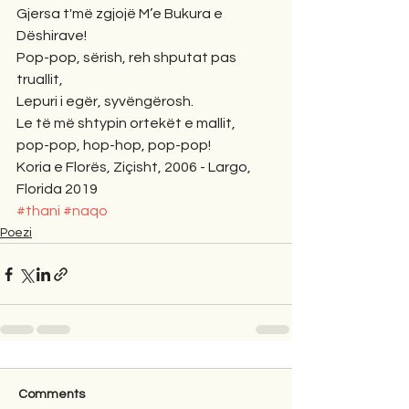
Gjersa t'më zgjojë M’e Bukura e 
Dëshirave!
Pop-pop, sërish, reh shputat pas 
truallit,
Lepuri i egër, syvëngërosh.
Le të më shtypin ortekët e mallit,
pop-pop, hop-hop, pop-pop!
Koria e Florës, Ziçisht, 2006 - Largo, 
Florida 2019
#thani
#naqo
Poezi
Comments