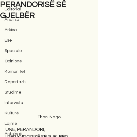
PERANDORISË SË
Editorial
GJELBËR
Analiza
Arkiva
Ese
Speciale
Opinione
Komunitet
Reportazh
Studime
Intervista
Kulturë
Thani Naqo
Lajme
UNE, PERANDORI, 
Antologji
I PERANDORISË SË GJELBËR