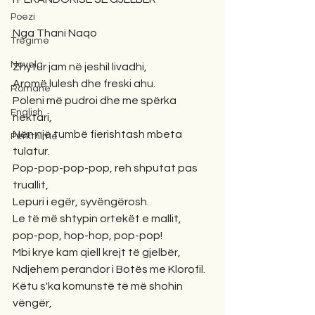
Poezi
Nga Thani Naqo
Tregime
Novela
Zhytur jam në jeshil livadhi,
Aromë lulesh dhe freski ahu.
Romane
Poleni më pudroi dhe me spërka 
English
nektari,
Nën një tumbë fierishtash mbeta 
Përkthime
tulatur.
Pop-pop-pop-pop, reh shputat pas 
truallit,
Lepuri i egër, syvëngërosh.
Le të më shtypin ortekët e mallit,
pop-pop, hop-hop, pop-pop!
Mbi krye kam qiell krejt të gjelbër,
Ndjehem perandor i Botës me Klorofil.
Këtu s'ka komunstë të më shohin 
vëngër,