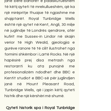
janë bërë banorët e padiskutueshëm 
të këtij qyteti të mrekullueshëm, që ka 
një mirëpritje thuajse të ngjashme me 
shqiptarët. Royal Tunbridge Wells 
është një qytet në Kent, Angli, 30 milje 
në juglindje të Londrës qendrore, afër 
kufirit me Sussex-in Lindor në skajin 
verior të High Weald, gjeologjia e 
gurëve ranore të të cilit ilustrohet nga 
formimi shkëmbor i Lartë Rocks. Në një 
hapësirë prej disa metrash nga 
restoranti ku ata punojnë me 
profesionalizëm ndodhet dhe BBC e 
Kentit studiot e BBC-së për juglindjen 
janë në Mount Pleasant Road, 
Tunbridge Wells, që i japin këtij qyteti 
histrik dhe një kërshëri më shumë. 
Qyteti historik spa i Royal Tunbridge 