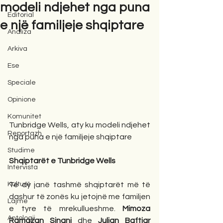
modeli ndjehet nga puna
Editorial
e një familjeje shqiptare
Analiza
Arkiva
Ese
Speciale
Opinione
Komunitet
Tunbridge Wells, aty ku modeli ndjehet 
Reportazh
nga puna e një familjeje shqiptare
Studime
Shqiptarët e Tunbridge Wells
Intervista
Të dy janë tashmë shqiptarët më të 
Kulturë
dashur të zonës ku jetojnë me familjen 
Lajme
e tyre të mrekullueshme. 
Mimoza 
Antologji
Ramazan Sinani
 dhe 
Julian Baftjar 