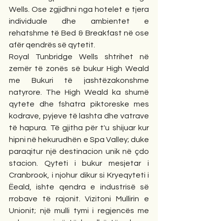
Wells. Ose zgjidhni nga hotelet e tjera 
individuale dhe ambientet e 
rehatshme të Bed & Breakfast në ose 
afër qendrës së qytetit.
Royal Tunbridge Wells shtrihet në 
zemër të zonës së bukur High Weald 
me Bukuri të jashtëzakonshme 
natyrore. The High Weald ka shumë 
qytete dhe fshatra piktoreske mes 
kodrave, pyjeve të lashta dhe vatrave 
të hapura. Të gjitha për t'u shijuar kur 
hipni në hekurudhën e Spa Valley; duke 
paraqitur një destinacion unik në çdo 
stacion. Qyteti i bukur mesjetar i 
Cranbrook, i njohur dikur si Kryeqyteti i 
Ëeald, ishte qendra e industrisë së 
rrobave të rajonit. Vizitoni Mullirin e 
Unionit; një mulli tymi i regjencës me 