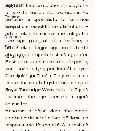
Bekteshi
 thuajse ndjehen si në qytetin 
Poezi
e tyre të lindjes. Në restorantin ku 
Tregime
punojnë si specialistë të kuzhinës 
natyrshëm respekti shumëfishohet… E 
Novela
ndjen teksa komunikon me kolegët e 
Romane
tyre nga gjeografi të ndryshme, e 
English
ndjen teksa dëgjon nga mjaft klientë 
dhe miq që i njohin tashmë nga afër. 
Përkthime
Flasin me respektin më të madh për ta, 
për punën e tyre, për fëmijët e tyre. 
Dhe fjalët janë në një qytet sikurse 
është dhe mbetet qyteti historik spa i 
Royal Tunbridge Wells
. Këto fjalë janë 
tashmë dhe një mesazh i gjerë 
komunitar. 
Mesazhin e bëjnë vlerë dhe model 
shefat dhe klientët e tyre, që flasin me 
respektin më të sinqertë. Ata tashmë 