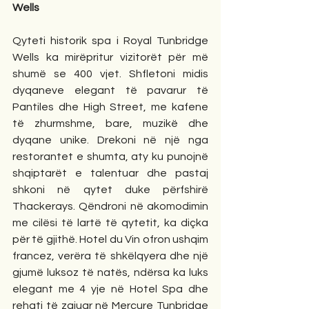
Wells
Qyteti historik spa i Royal Tunbridge 
Wells ka mirëpritur vizitorët për më 
shumë se 400 vjet. Shfletoni midis 
dyqaneve elegant të pavarur të 
Pantiles dhe High Street, me kafene 
të zhurmshme, bare, muzikë dhe 
dyqane unike. Drekoni në një nga 
restorantet e shumta, aty ku punojnë 
shqiptarët e talentuar dhe pastaj 
shkoni në qytet duke përfshirë 
Thackerays. Qëndroni në akomodimin 
me cilësi të lartë të qytetit, ka diçka 
për të gjithë. Hotel du Vin ofron ushqim 
francez, verëra të shkëlqyera dhe një 
gjumë luksoz të natës, ndërsa ka luks 
elegant me 4 yje në Hotel Spa dhe 
rehati të zgjuar në Mercure Tunbridge 