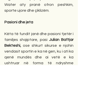
Water aty pranë ofron peshkim, 
sporte ujore dhe çiklizëm.
Pasioni dhe jeta
Këta të fundit janë dhe pasioni tjetër i 
familjes shqiptare, pasi 
Julian Baftjar 
Bekteshi, 
ose shkurt sikurse e njohin 
vendasit sportin e ka në gen, ku i ati ka 
qenë mundës dhe ai vetë e ka 
ushtruar në forma të ndryshme 
stërvitore. Kështu Tunbridge Wells, 
duket qartë se aty ku ka punë e 
përkushtim, modeli shqiptar ndjehet 
nga puna e mirë e një familjeje, sikurse 
është ajo e lartëcituar. Dhe natyrisht 
kjo të jep nder e krenari. Sporti, 
përkushtimi ndaj familjes dhe e gjitha 