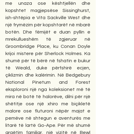
me unaza ose kështjellën dhe 
kopshtet magjepsëse Sissinghurst, 
ish-shtëpia e Vita Sackville West dhe 
një frymëzim për kopshtarët në mbarë 
botën. Dhe fëmijët e duan pyllin e 
mrekullueshëm të zgjeruar në 
Groombridge Place, ku Conan Doyle 
krijoi mistere për Sherlock Holmes. Ka 
shumë për të bërë në fshatin e bukur 
të Weald, duke përfshirë ecjen, 
çiklizmin dhe kalërimin. Në Bedgebury 
National Pinetum and Forest 
eksploroni një nga koleksionet më të 
mira në botë të halorëve, dilni për një 
shëtitje ose një xhiro me biçikletë 
malore ose fluturoni nëpër majat e 
pemëve në shtegun e aventurës me 
litarë të lartë Go-Ape. Për më shumë 
argëtim familjar, një vizitë në Bewl 