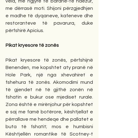
vela, me ngjyrë të bardhë-të ndezur, 
me dërrasë moti. Shijoni përzgjedhjen 
e madhe të dyqaneve, kafeneve dhe 
restoranteve të pavarura, duke 
përfshirë Apicius.
Pikat kryesore të zonës
Pikat kryesore të zonës, përfshijnë 
Benenden, me kopshtet aty pranë në 
Hole Park, një nga xhevahiret e 
fshehura të zonës. Akomodimi mund 
të gjendet në të gjithë zonën në 
fshatin e bukur ose mjediset rurale. 
Zona është e mirënjohur për kopshtet 
e saj me famë botërore, kështjellat e 
përrallave me hendeqe dhe pallatet e 
buta të fshatit; mos e humbisni 
Kështjellën romantike të Scotney-t 