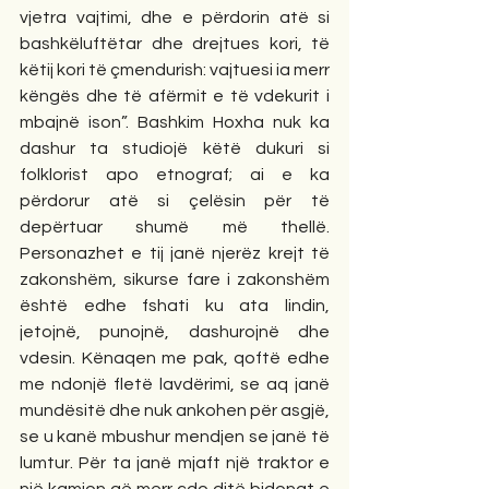
vjetra vajtimi, dhe e përdorin atë si 
bashkëluftëtar dhe drejtues kori, të 
këtij kori të çmendurish: vajtuesi ia merr 
këngës dhe të afërmit e të vdekurit i 
mbajnë ison”. Bashkim Hoxha nuk ka 
dashur ta studiojë këtë dukuri si 
folklorist apo etnograf; ai e ka 
përdorur atë si çelësin për të 
depërtuar shumë më thellë. 
Personazhet e tij janë njerëz krejt të 
zakonshëm, sikurse fare i zakonshëm 
është edhe fshati ku ata lindin, 
jetojnë, punojnë, dashurojnë dhe 
vdesin. Kënaqen me pak, qoftë edhe 
me ndonjë fletë lavdërimi, se aq janë 
mundësitë dhe nuk ankohen për asgjë, 
se u kanë mbushur mendjen se janë të 
lumtur. Për ta janë mjaft një traktor e 