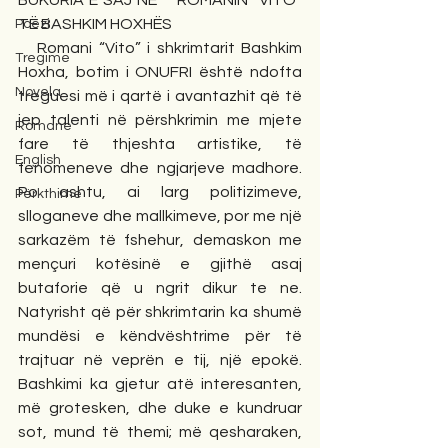
BUKURIA E SAJ NË    ROMANIN “VITO” 
TË BASHKIM HOXHËS
Poezi
   Romani “Vito” i shkrimtarit Bashkim 
Tregime
Hoxha, botim i ONUFRI është ndofta 
Novela
treguesi më i qartë i avantazhit që të 
jep talenti në përshkrimin me mjete 
Romane
fare të thjeshta artistike, të 
English
fenomeneve dhe ngjarjeve madhore. 
Po ashtu, ai larg politizimeve, 
Përkthime
slloganeve dhe mallkimeve, por me një 
sarkazëm të fshehur, demaskon me 
mençuri kotësinë e gjithë asaj 
butaforie që u ngrit dikur te ne. 
Natyrisht që për shkrimtarin ka shumë 
mundësi e këndvështrime për të 
trajtuar në veprën e tij, një epokë. 
Bashkimi ka gjetur atë interesanten, 
më grotesken, dhe duke e kundruar 
sot, mund të themi; më qesharaken, 