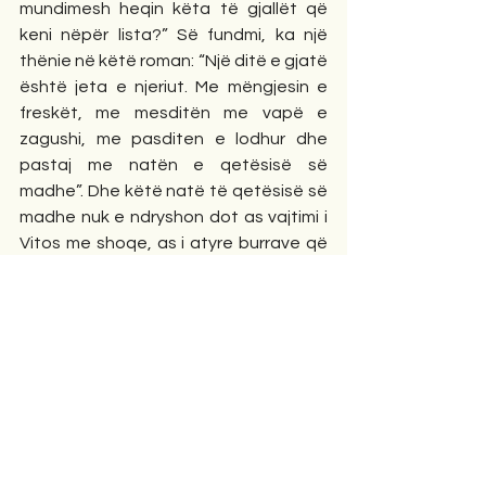
mundimesh heqin këta të gjallët që 
keni nëpër lista?” Së fundmi, ka një 
thënie në këtë roman: “Një ditë e gjatë 
është jeta e njeriut. Me mëngjesin e 
freskët, me mesditën me vapë e 
zagushi, me pasditen e lodhur dhe 
pastaj me natën e qetësisë së 
madhe”. Dhe këtë natë të qetësisë së 
madhe nuk e ndryshon dot as vajtimi i 
Vitos me shoqe, as i atyre burrave që 
çirrnin faqet ndër shekuj dhe as vetë 
Tanatosi që Euripidi te tragjedia e tij 
“Alkesta” e quante perëndi të vdekjes, 
me emrin e të cilit, pra Thanasi, 
Bashkim Hoxha ka quajtur burrin e urtë 
të Vitos. Ja pse dhe Vito thosh se ne 
më shumë se të vdekurin, qajmë veten 
tonë, kurse vajtojca tjetër Qania kish 
nisur të dyshonte se “Veç në mos 