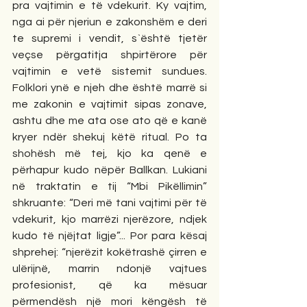
pra vajtimin e të vdekurit. Ky vajtim, 
nga ai për njeriun e zakonshëm e deri 
te supremi i vendit, s`është tjetër 
veçse përgatitja shpirtërore për 
vajtimin e vetë sistemit sundues. 
Folklori ynë e njeh dhe është marrë si 
me zakonin e vajtimit sipas zonave, 
ashtu dhe me ata ose ato që e kanë 
kryer ndër shekuj këtë ritual. Po ta 
shohësh më tej, kjo ka qenë e 
përhapur kudo nëpër Ballkan. Lukiani 
në traktatin e tij “Mbi Pikëllimin” 
shkruante: “Deri më tani vajtimi për të 
vdekurit, kjo marrëzi njerëzore, ndjek 
kudo të njëjtat ligje”... Por para kësaj 
shprehej: “njerëzit kokëtrashë çirren e 
ulërijnë, marrin ndonjë vajtues 
profesionist, që ka mësuar 
përmendësh një mori këngësh të 