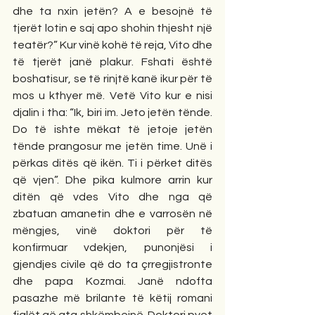
dhe ta nxin jetën? A e besojnë të 
tjerët lotin e saj apo shohin thjesht një 
teatër?” Kur vinë kohë të reja, Vito dhe 
të tjerët janë plakur. Fshati është 
boshatisur, se të rinjtë kanë ikur për të 
mos u kthyer më. Vetë Vito kur e nisi 
djalin i tha: “Ik, biri im. Jeto jetën tënde. 
Do të ishte mëkat të jetoje jetën 
tënde prangosur me jetën time. Unë i 
përkas ditës që ikën. Ti i përket ditës 
që vjen”. Dhe pika kulmore arrin kur 
ditën që vdes Vito dhe nga që 
zbatuan amanetin dhe e varrosën në 
mëngjes, vinë doktori për të 
konfirmuar vdekjen, punonjësi i 
gjendjes civile që do ta çrregjistronte 
dhe papa Kozmai. Janë ndofta 
pasazhe më brilante të këtij romani 