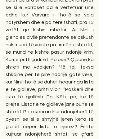
fjalët që ata shkëmbejnë. Doktori pyet 
se si e varrosët pa e vërtetuar unë 
edhe kur Varvara i thotë se vdiq 
natyrshëm dhe e pa tërë fshati, pra 13 
vetët që kishin mbetur. Ai Nini i 
gjendjes civile pretendonte se askush 
nuk mund të vdiste pa firmën e shtetit, 
se mund të kishte pasur ndonjë krim. 
Kurse prifti çuditet: Po pse? Ç`punë ka 
shteti me vdekjen? Më tej, teksa 
shkojnë për të pirë ndonjë gotë verë, 
kur Nini thotë se duhet hequr nga lista 
e të gjallëve, prifti vijon: “Paskeni dhe 
lista të gjallësh. Po. Këtu po, ke të 
drejtë. Listat e të gjallëve janë punë të 
shtetit. Po a keni ardhur ndonjëherë të 
pyesni se si e shtyjnë jetën këta të 
gjallët nëpër lista, o njerëz? Ështe 
kujtuar ndonjëherë shteti se çfarë 