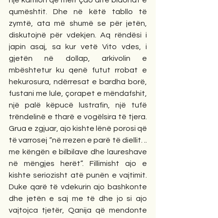
një kamion që merr çdo ditë bidonat e 
qumështit. Dhe në këtë tabllo të 
zymtë, ata më shumë se për jetën, 
diskutojnë për vdekjen. Aq rëndësi i 
japin asaj, sa kur vetë Vito vdes, i 
gjetën në dollap, arkivolin e 
mbështetur ku qenë futut rrobat e 
hekurosura, ndërresat e bardha borë, 
fustani me lule, çorapet e mëndafshit, 
një palë këpucë lustrafin, një tufë 
trëndelinë e tharë e vogëlsira të tjera. 
Grua e zgjuar, ajo kishte lënë porosi që 
të varrosej “në rrezen e parë të diellit. .. 
me këngën e bilbilave dhe laureshave 
në mëngjes herët”. Fillimisht ajo e 
kishte seriozisht atë punën e vajtimit. 
Duke qarë të vdekurin ajo bashkonte 
dhe jetën e saj me të dhe jo si ajo 
vajtojca tjetër, Qanija që mendonte 