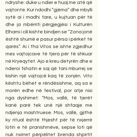
ndryshe: duke u ndier e huaj me atë që 
vajtonte. Kur ndodhi “gjëma” dhe mbylli 
sytë ai i madhi fare, u kujtuan për të 
dhe ja mbërriti përgjegjësi i Kulturën 
Elhami i cili kishte bindjen se “Zona jonë 
është shumë e pasur përsa i përket të 
qarës”. Ai i tha Vitos se ishte zgjedhur 
mes vajtojcave të tjera për të shkuar 
në Kryeqytet. Ajo e kreu detyrën dhe e 
nderoi fshatin e saj që tani mburrej se 
kishin një vajtojcë kaq të zonjën. Vito 
kështu bëhet e rëndësishme, aq sa e 
morën edhe në festival, por atje nisi 
nga dyshimet: “Mos, vallë, të tjerët 
kanë parë tek unë një shfaqje me 
ndjenja mashtruese. Mos, vallë, gjithë 
ky ritual është thjesht për të nxjerrë 
lotin e të pranishmëve, sepse loti që 
nuk nxirret përpëlitet brenda shpirtit 