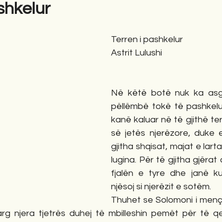
shkelur
gime
Novela
Romane
English
Përkth
Terren i pashkelur
Astrit Lulushi
Në këtë botë nuk ka asgj
pëllëmbë tokë të pashkelur
kanë kaluar në të gjithë terr
së jetës njerëzore, duke 
gjitha shqisat, majat e lart
lugina. Për të gjitha gjërat
fjalën e tyre dhe janë kuj
njësoj si njerëzit e sotëm.
Thuhet se Solomoni i mençu
larg njera tjetrës duhej të mbilleshin pemët për të q