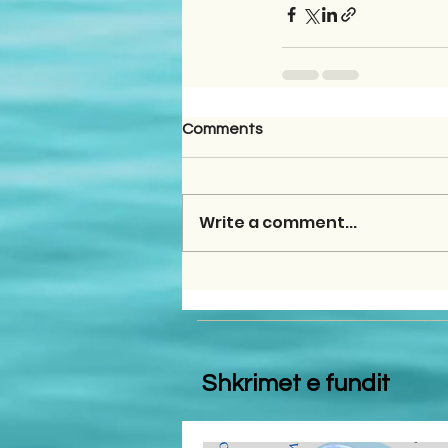
Comments
Write a comment...
Shkrimet e fundit