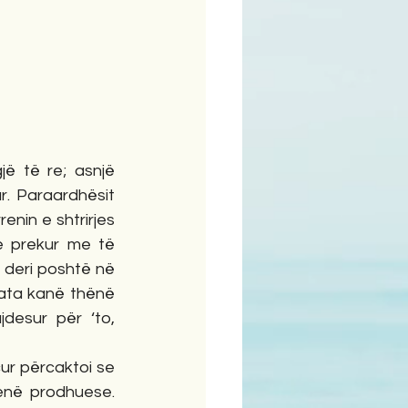
ime
ë të re; asnjë 
. Paraardhësit 
enin e shtrirjes 
e prekur me të 
a deri poshtë në 
 ata kanë thënë 
desur për ‘to, 
r përcaktoi se 
enë prodhuese. 