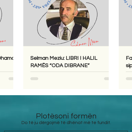
 Dhamo
Selman Meziu: LIBRI I HALIL
Fa
RAMËS “ODA DIBRANE”
si
Plotësoni formën
Do të ju dërgojmë të dhënat më te fundit.