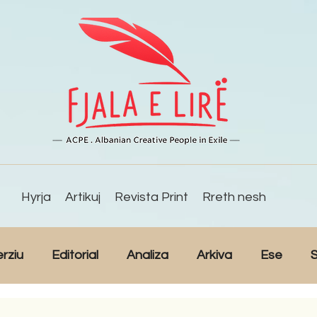
Hyrja
Artikuj
Revista Print
Rreth nesh
erziu
Editorial
Analiza
Arkiva
Ese
S
Reportazh
Studime
Intervista
Kulturë