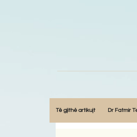
Të gjithë artikujt
Dr Fatmir T
Opinione
Komunitet