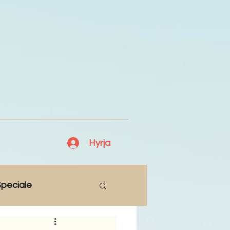
Hyrja
peciale
Lajme