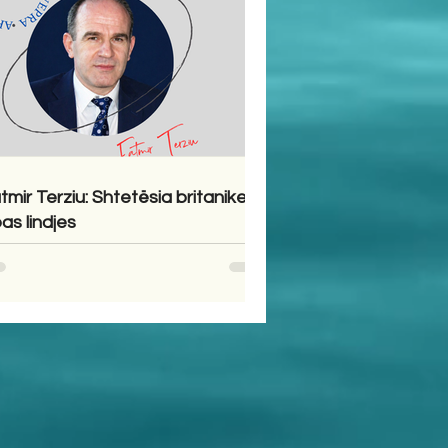
tmir Terziu: Shtetësia britanike
pas lindjes