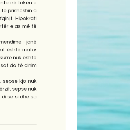
nte në tokën e 
të prisheshin a 
njit. Hipokrati 
rtër e as më të 
, mendime - janë 
lat është matur 
 kurrë nuk është 
 sot do të dinim 
 sepse kjo nuk 
rzit, sepse nuk 
di se si dhe sa 