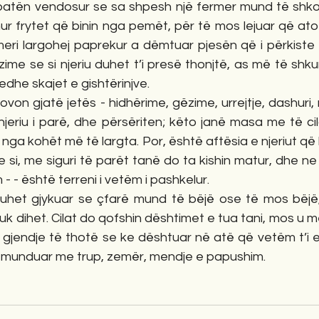
 patën vendosur se sa shpesh një fermer mund të shko
hur frytet që binin nga pemët, për të mos lejuar që ato 
eri largohej paprekur a dëmtuar pjesën që i përkiste fqi
me se si njeriu duhet t’i presë thonjtë, as më të shku
edhe skajet e gishtërinjve.
rovon gjatë jetës - hidhërime, gëzime, urrejtje, dashuri
njeriu i parë, dhe përsëriten; këto janë masa me të ci
 nga kohët më të largta. Por, është aftësia e njeriut që
e si, me siguri të parët tanë do ta kishin matur, dhe ne
- - është terreni i vetëm i pashkelur.
duhet gjykuar se çfarë mund të bëjë ose të mos bëjë,
k dihet. Cilat do qofshin dështimet e tua tani, mos u më
 gjendje të thotë se ke dështuar në atë që vetëm t’i e 
 munduar me trup, zemër, mendje e papushim.