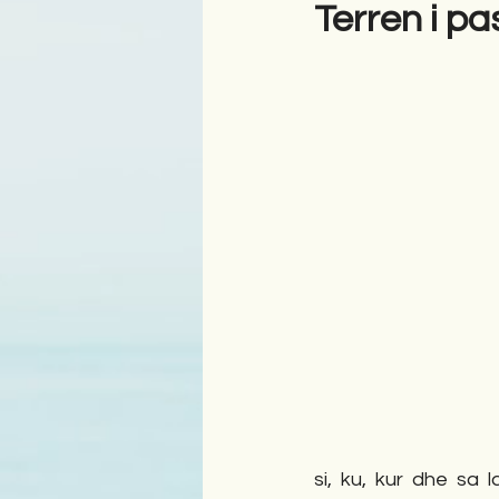
Terren i pa
Antologji
Poezi
Tre
si, ku, kur dhe sa 