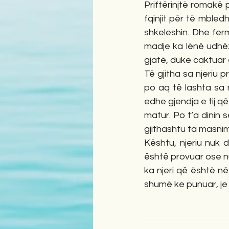
Priftërinjtë romakë
fqinjit për të mbled
shkeleshin. Dhe ferm
madje ka lënë udhëzi
gjatë, duke caktuar 
Të gjitha sa njeriu p
po aq të lashta sa 
edhe gjendja e tij që
matur. Po t’a dinin s
gjithashtu ta masnim 
Kështu, njeriu nuk 
është provuar ose nu
ka njeri që është në
shumë ke punuar, je