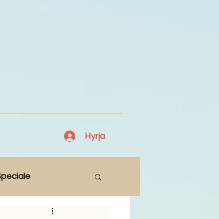
Hyrja
peciale
Lajme