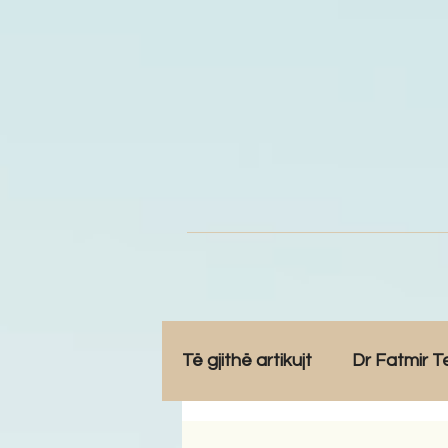
Të gjithë artikujt
Dr Fatmir T
Opinione
Komunitet