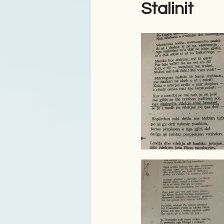
Stalinit
Antologji
Poezi
Tre