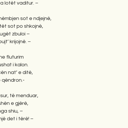
 lotët vaditur. –
ëmbjen sot e ndjejnë,
tët sot po shkojnë,
rugët zbuloi –
jt’ krijojnë. –
he fluturim
shat i kalon.
n nat’ e ditë,
ë qëndron.-
usur, të menduar,
shën e gjërë,
 nga shiu, –
një det i tërë! –