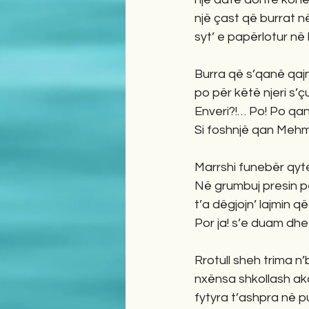
një çast që burrat në
syt’ e papërlotur në l
Burra që s’qanë qa
po për këtë njeri s’ç
Enveri?!… Po! Po qan!
Si foshnjë qan Mehm
Marrshi funebër qyte
Në grumbuj presin p
t’a dëgjojn’ lajmin q
Por ja! s’e duam dhe
Rrotull sheh trima n
nxënsa shkollash ak
fytyra t’ashpra në pu