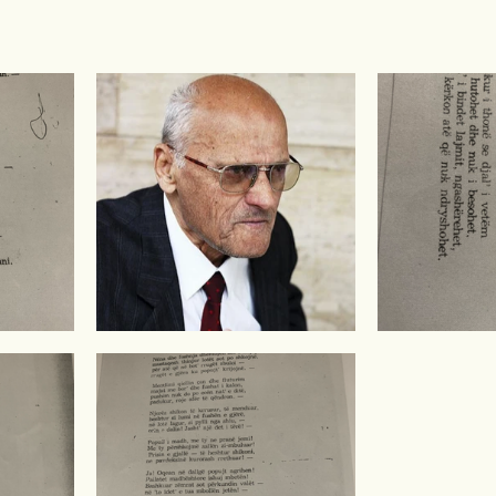
gime
Novela
Romane
English
Përkth