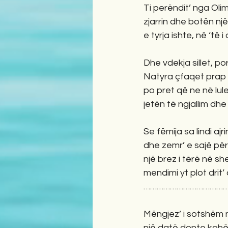
Ti perëndit’ nga Olim
zjarrin dhe botën nj
e tyrja ishte, në ‘të 
Dhe vdekja sillet, p
Natyra çfaqet prap e
po pret që ne në lul
jetën të ngjallim dhe
Se fëmija sa lindi ajri
dhe zemr’ e sajë për l
një brez i tërë në she
mendimi yt plot drit’ a
……………………………………
Mëngjez’ i sotshëm 
një datë donte kohëv