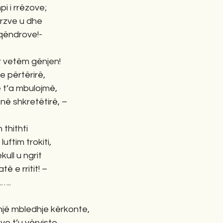
pi i rrëzove;
ërzve u dhe
i qëndrove!-
or vetëm gënjen!
 përtërirë,
e t’a mbulojmë,
 në shkretëtirë, –
n thithti
uftim trokiti,
kull u ngrit
të e rritit! –
..
një mbledhje kërkonte,
e t’u vërviste,