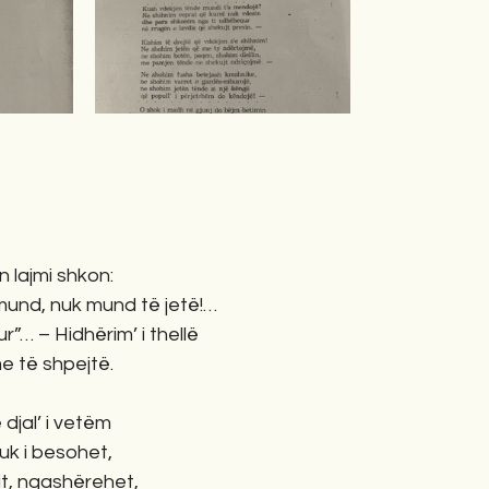
in lajmi shkon:
 mund, nuk mund të jetë!…
r”… – Hidhërim’ i thellë
e të shpejtë.
djal’ i vetëm
nuk i besohet,
mit, ngashërehet,