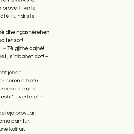
 provë t’i vinte
otë t’u ndriste! –
jnë dhe ngashërehen,
uditet sot!
 – Të gjithë qajnë!
eti, s’mbahet dot! –
tit jehon.
ër herën e tretë
ë zemra s’e qas.
 ësht’ e vërtetë! –
’beteja provuar,
oma parritur,
në kalitur, –