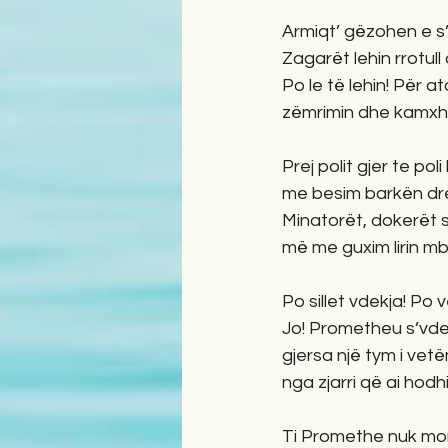
Armiqt’ gëzohen e s’
Zagarët lehin rrotul
Po le të lehin! Për a
zëmrimin dhe kamxhik
Prej polit gjer te poli
me besim barkën dre
Minatorët, dokerët 
më me guxim lirin mbr
Po sillet vdekja! Po 
Jo! Prometheu s’vdes
gjersa një tym i vetëm
nga zjarri që ai hodhi
Ti Promethe nuk mor