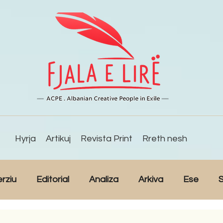
Hyrja
Artikuj
Revista Print
Rreth nesh
erziu
Editorial
Analiza
Arkiva
Ese
S
Reportazh
Studime
Intervista
Kulturë