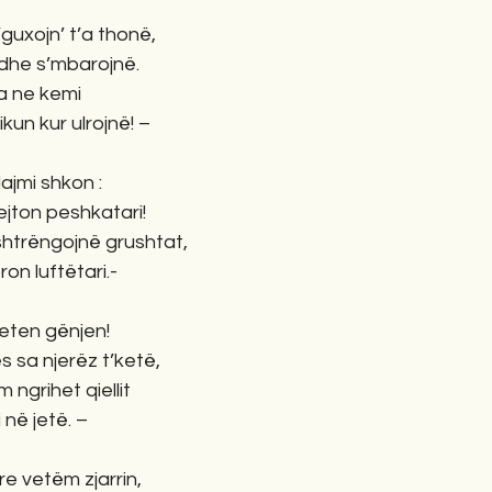
guxojn’ t’a thonë,
l dhe s’mbarojnë.
ta ne kemi
un kur ulrojnë! –
 lajmi shkon :
jton peshkatari!
shtrëngojnë grushtat,
on luftëtari.-
veten gënjen!
 sa njerëz t’ketë,
 ngrihet qiellit
 në jetë. –
e vetëm zjarrin,