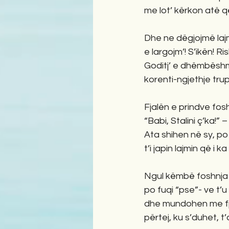
me lot’ kërkon atë 
Dhe ne dëgjojmë laj
e largojm’! S’ikën! Ri
Goditj’ e dhëmbësh
korenti-ngjethje tru
Fjalën e prindve fos
“Babi, Stalini ç’ka!” –
Ata shihen në sy, p
t’i japin lajmin që i ka
Ngul këmbë foshnja
po fuqi “pse”- ve t’u
dhe mundohen me fja
përtej, ku s’duhet, t’