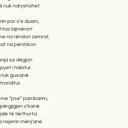
që nuk ndryshohet.
min por s’e duam,
shtaz lajmëron!
me na rëndon zemrat,
pat na përshkon.
hnja sa dëgjon
 pyet i habitur.
o nuk guxojnë
 tronditur.
 me “pse” pambarim,
 përgjigjen s’kanë
lë të tërthorta
a nxjerrin mënj’anë.