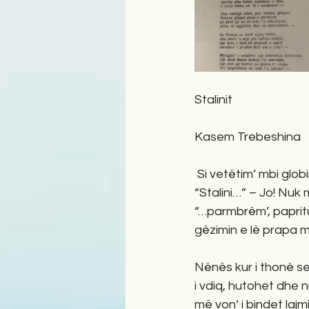
Stalinit
Kasem Trebeshina
 Si vetëtim’ mbi glob
“Stalini…” – Jo! Nuk
“…parmbrëm’, papritu
gëzimin e lë prapa m
Nënës kur i thonë se 
i vdiq, hutohet dhe 
më von’ i bindet laj