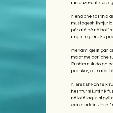
me buzë-drithtur, nga
Nëna dhe foshnja dh
mustaqesh thinjur lo
për atë që në bot’ r
rrugët e gjëra ku popu
Mendimi qiellit çan d
majat me bor’ dhe fu
Pushim nuk do po ecë
padukur, roje afër t
Njerëz shikon të krr
heshtur si lumi në fu
në lotë lagur, si pylli
ecin e ndalin! Jasht’ 