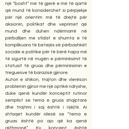
një “bosht” më të gjerë e më të qartë 
që mund të konsiderohet si përpjekje 
për një orientim më të drejtë për 
aksionin, politikat dhe veprimet që 
mund dhe duhen ndërmarrë në 
përballjen me sfidat e shumta e të 
komplikuara të betejës së përbashkët 
sociale e politike për të bërë hapa më 
të sigurtë në rrugën e përmirësimit të 
statusit të gruas dhe përmirësimin e 
treguesve të barazisë gjinore.
Autori e shikon, trajton dhe vlerëson 
problemin gjinor me një optikë ndryshe, 
duke qenë kundër konceptit rutinor  
semplist se tema e gruas shqiptare 
dhe trajtimi i saj është i njëjtë. Ai 
shfaqet kundër idesë se “tema e 
gruas është po ajo që ka qenë 
gjithmonë”. Ky koncept është 