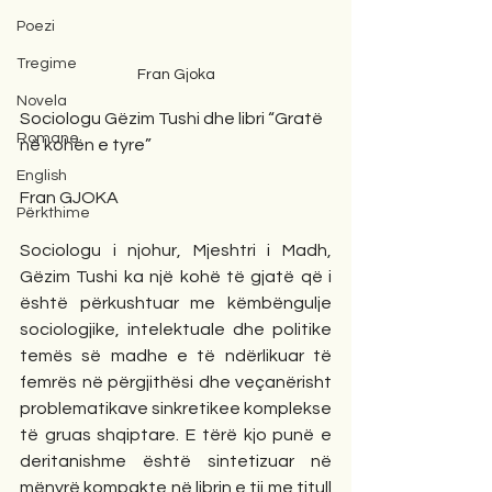
Poezi
Tregime
Fran Gjoka
Novela
Sociologu Gëzim Tushi dhe libri “Gratë 
Romane
në kohën e tyre”
English
Fran GJOKA
Përkthime
Sociologu i njohur, Mjeshtri i Madh, 
Gëzim Tushi ka një kohë të gjatë që i 
është përkushtuar me këmbëngulje 
sociologjike, intelektuale dhe politike 
temës së madhe e të ndërlikuar të 
femrës në përgjithësi dhe veçanërisht 
problematikave sinkretikee komplekse 
të gruas shqiptare. E tërë kjo punë e 
deritanishme është sintetizuar në 
mënyrë kompakte në librin e tij me titull 