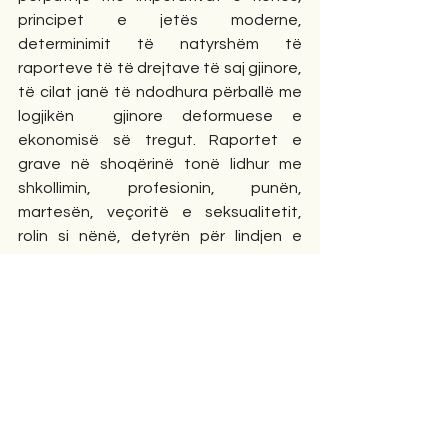
principet e jetës moderne, 
determinimit të natyrshëm të 
raporteve të të drejtave të saj gjinore, 
të cilat janë të ndodhura përballë me 
logjikën  gjinore deformuese e 
ekonomisë së tregut. Raportet e 
grave në shoqërinë tonë lidhur me 
shkollimin, profesionin, punën, 
martesën, veçoritë e seksualitetit, 
rolin si nënë, detyrën për lindjen e 
fëmijëve, etj., janë bërë për gratë jo 
vetëm “barrë” e natyrshme biologjike, 
por dhe peshë sociale, duke u bërë 
për to një proces shumë i ndërlikuar 
dhe stresant. 
Sociologu Tushi, për ta bërë sa më 
koherent idenë në libër, shtron disa 
pyetje: -Çfarë duhet të bëjnë gratë në 