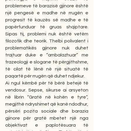
problemeve të barazisë gjinore është 
një pengesë e madhe në rrugën e 
progresit të kauzës së madhe e të 
papërfunduar të gruas shqiptare. 
Sipas tij, problemi nuk është vetëm 
filozofik dhe teorik. Thelbi polivalent i 
problematikës gjinore nuk duhet 
trajtuar duke e “ambalazhuar” me 
frazeologji e slogane të përgjithshme, 
të cilat të lënë në një situatë të 
paqartë për rrugën që duhet ndjekur.
Ai ngul këmbë për të bërë betejë të 
vendosur. Sepse, sikurse ai arsyeton 
në librin “Gratë në kohën e tyre”, 
megjithë ndryshimet që kanë ndodhur, 
përsëri pozita sociale dhe barazia 
gjinore për gratë mbetet një nga 
objektivat e paplotësuara të 