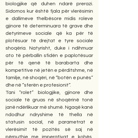
biologjike që duhen ndarë prerazi. 
Sidomos kur është fjala për vlerësimin 
e dallimeve thelbësore midis roleve 
gjinore të determinuara të grave dhe 
detyrimeve sociale që ka për të 
plotësuar të drejtat e tyre sociale 
shoqëria. Natyrisht, duke i ndihmuar 
ato të përballin sfidën e paplotësuar 
për të qenë të barabarta dhe 
kompetitive në jetën e përditshme, në 
familje, në shoqëri, në “botën e punës” 
dhe në “sferën e profesionit”. 
Tani “rolet” biologjike, gjinore dhe 
sociale të gruas në shoqërinë tonë 
janë ndërlikuar më shumë. Ngaqë kanë 
ndodhur ndryshime të thella në 
statusin social, në parametrat e 
vlerësimit të pozitës së saj në 
përputhje me imperativat e kohës, 