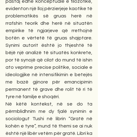
pastaj edhe konceptuale e filozofike, 
evidenton një lloj përzierjeje kaotike të 
problematikës së gruas herë në 
rrafshin teorik dhe herë në situatën 
empirike të ngjarjeve që rrethojnë 
botën e vërtetë të gruas shqiptare. 
Synimi autorit është jo thjeshtë të 
bëjë një analizë të situatës konkrete, 
por të synojë që cilat do mund të ishin 
ato veprime precise politike, sociale e 
ideologjike në intensifikimin e betejës 
me bazë gjinore për emancipimin 
permanent të grave dhe rolit të ri të 
tyre në familje e shoqëri. 
Në këtë kontekst, në se do ta 
përmblidhnim me dy fjalë synimin e 
sociologut Tushi në librin “Gratë në 
kohën e tyre”, mund të themi se ai nuk 
është një libër vetëm për gratë. Libri ka 