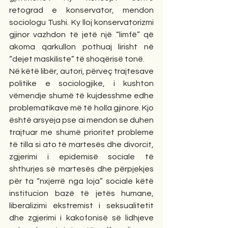
retograd e konservator, mendon 
sociologu Tushi. Ky lloj konservatorizmi 
gjinor vazhdon të jetë një “limfë” që 
akoma qarkullon pothuaj lirisht në 
“dejet maskiliste” të shoqërisë tonë. 
Në këtë libër, autori, përveç trajtesave 
politike e sociologjike, i kushton 
vëmendje shumë të kujdesshme edhe 
problematikave më të holla gjinore. Kjo 
është arsyeja pse ai mendon se duhen 
trajtuar me shumë prioritet probleme 
të tilla si ato të martesës dhe divorcit, 
zgjerimi i epidemisë sociale të 
shthurjes së martesës dhe përpjekjes 
për ta “nxjerrë nga loja” sociale këtë 
institucion bazë të jetës humane, 
liberalizimi ekstremist i seksualitetit 
dhe zgjerimi i kakofonisë së lidhjeve 