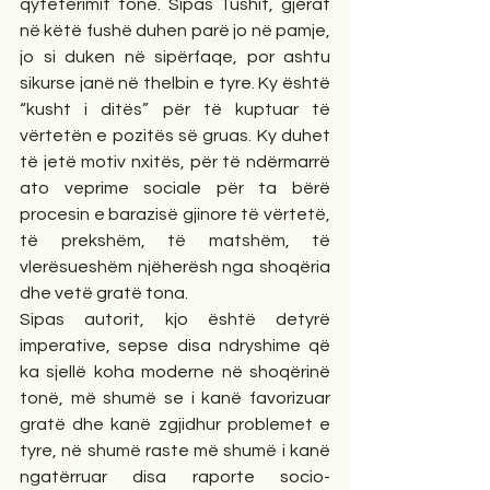
qytetërimit tonë. Sipas Tushit, gjërat 
në këtë fushë duhen parë jo në pamje, 
jo si duken në sipërfaqe, por ashtu 
sikurse janë në thelbin e tyre. Ky është 
“kusht i ditës” për të kuptuar të 
vërtetën e pozitës së gruas. Ky duhet 
të jetë motiv nxitës, për të ndërmarrë 
ato veprime sociale për ta bërë 
procesin e barazisë gjinore të vërtetë, 
të prekshëm, të matshëm, të 
vlerësueshëm njëherësh nga shoqëria 
dhe vetë gratë tona. 
Sipas autorit, kjo është detyrë 
imperative, sepse disa ndryshime që 
ka sjellë koha moderne në shoqërinë 
tonë, më shumë se i kanë favorizuar 
gratë dhe kanë zgjidhur problemet e 
tyre, në shumë raste më shumë i kanë 
ngatërruar disa raporte socio-