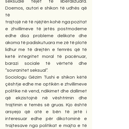
seksuale tejet të liberalizuara. 
Doemos, autori e shikon të udhës që 
të
trajtojë në të njëjtën kohë nga pozitat 
e zhvillimeve të jetës postmoderne 
edhe disa probleme delikate dhe 
akoma të padiskutuara me zë të plotë 
lidhur me të drejtën e femrës që të 
ketë integritet moral të pacënuar, 
barazi sociale të vërtetë dhe 
“sovranitet seksual”.
Sociologu Gëzim Tushi e shikon këtë 
çështje edhe me optikën e zhvillimeve 
politike në vend, ndikimet dhe dallimet 
që ekzistojnë në vështrimin dhe 
trajtimin e temës së gruas. Kjo është 
arsyeja që atë e bën të jetë i 
interesuar edhe për dikotominë e 
trajtesave nga politikat e majta e të 