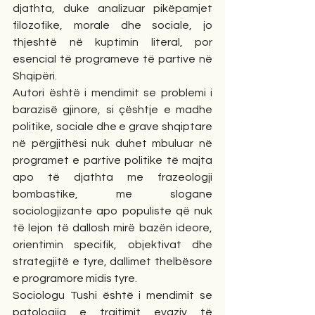
djathta, duke analizuar pikëpamjet 
filozofike, morale dhe sociale, jo 
thjeshtë në kuptimin literal, por 
esencial të programeve të partive në 
Shqipëri.
Autori është i mendimit se problemi i 
barazisë gjinore, si çështje e madhe 
politike, sociale dhe e grave shqiptare 
në përgjithësi nuk duhet mbuluar në 
programet e partive politike të majta 
apo të djathta me frazeologji 
bombastike, me slogane 
sociologjizante apo populiste që nuk 
të lejon të dallosh mirë bazën ideore, 
orientimin specifik, objektivat dhe 
strategjitë e tyre, dallimet thelbësore 
e programore midis tyre.
Sociologu Tushi është i mendimit se 
patologjia e trajtimit evaziv të 