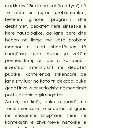
sinjifikativ “Gratë në kohën e tyre”, në 
të cilën ai trajton problematikat, 
betejën gjinore, progresin dhe 
dështimet, debatet herë sintetike e 
herë tautologjike, që janë bërë dhe 
bëhen në lidhje me këtë problem 
madhor e tejet shqetësues të 
shoqërisë tonë. Autori jo vetëm 
përmes këtij libri, por ai ka qenë i 
investuar intensivisht në debatet 
publike, konferenca shkencore që 
janë zhvilluar në këto tri dekada, duke 
qenë i involvuar seriozisht në mendimin 
politik e sociologjik shqiptar.
Autori, në libër, duke u marrë me 
temën sensibile të situatës së gruas 
në shoqërinë shqiptare, herë në 
kontekstin e zhvillimeve historike e 