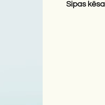
Sipas kësaj
Antologji
Poezi
Tre