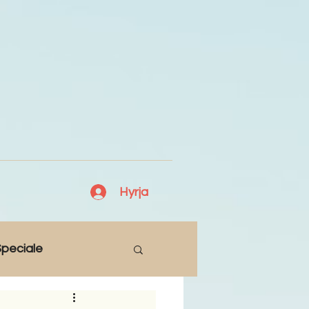
Hyrja
peciale
Lajme