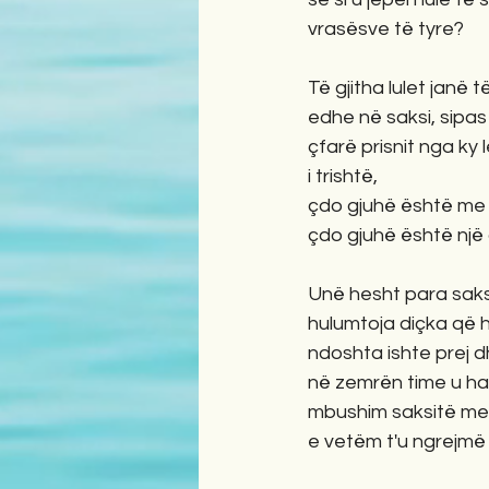
vrasësve të tyre? 
Të gjitha lulet janë t
edhe në saksi, sipas 
çfarë prisnit nga ky l
i trishtë,
çdo gjuhë është me 
çdo gjuhë është një 
Unë hesht para saksi
hulumtoja diçka që h
ndoshta ishte prej d
në zemrën time u hap
mbushim saksitë me p
e vetëm t'u ngrejmë 