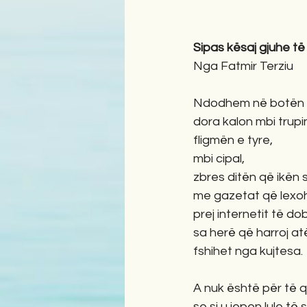
Sipas kësaj gjuhe të 
Nga Fatmir Terziu
Ndodhem në botën e
dora kalon mbi trupin
fligmën e tyre,
mbi cipal,
zbres ditën që ikën 
me gazetat që lexo
prej internetit të d
sa herë që harroj at
fshihet nga kujtesa.
A nuk është për të 
se si u jepen lule t