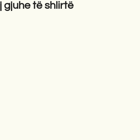
 gjuhe të shlirtë
gime
Novela
Romane
English
Përkth