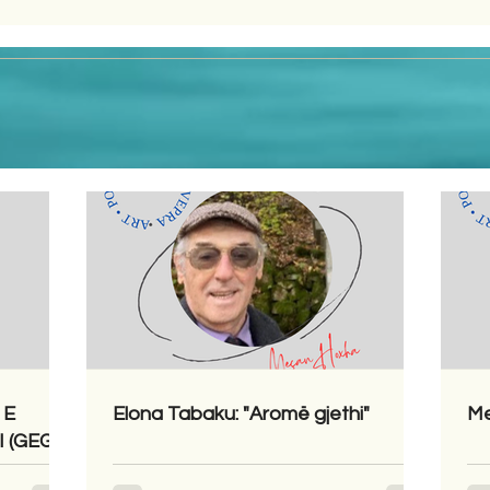
 E
Elona Tabaku: "Aromë gjethi"
Me
 (GEGA)