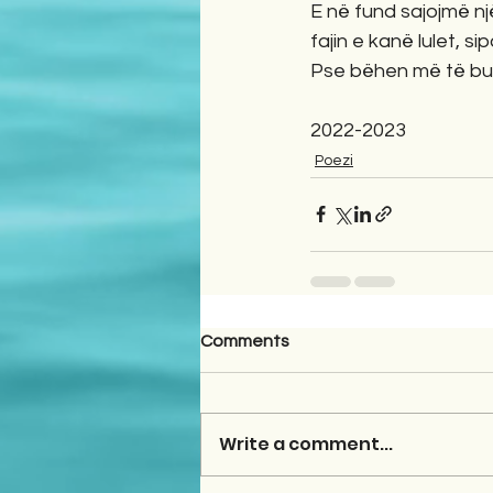
E në fund sajojmë nj
fajin e kanë lulet, si
Pse bëhen më të buk
2022-2023
Poezi
Comments
Write a comment...