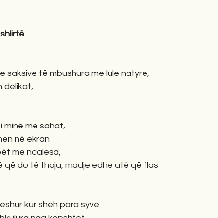
shlirtë
 saksive të mbushura me lule natyre,
 delikat,
si minë me sahat,
hen në ekran 
obët me ndalesa,
ë që do të thoja, madje edhe atë që flas
qeshur kur sheh para syve 
ë shkulura nga kopshtet