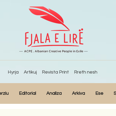
Hyrja
Artikuj
Revista Print
Rreth nesh
erziu
Editorial
Analiza
Arkiva
Ese
S
Reportazh
Studime
Intervista
Kulturë