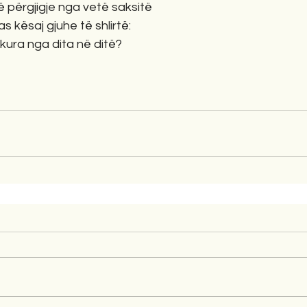
ë përgjigje nga vetë saksitë
pas kësaj gjuhe të shlirtë:
ura nga dita në ditë?