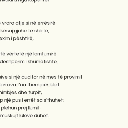
ë vrara atje si në errësirë 
kësaj gjuhe të shlirtë,
exim i pështirë,
të vërtetë një lamtumirë
dëshpërim i shumëfishtë. 
ve si një auditor në mes të provimit
arrova t'ua them për lulet
himbjes dhe turpit,
 një pus i errët sa s'thuhet:
lehun prej llumit
muskujt luleve duhet. 