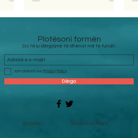
Plotësoni formën
Do të ju dërgojmë të dhënat më te fundit.
Jam dakord me
Privacy Policy
Dërgo
Kontakto
Terms & Conditions