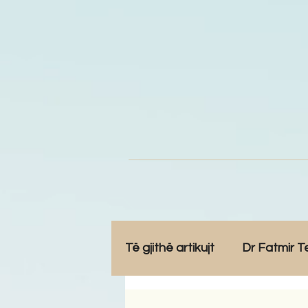
Të gjithë artikujt
Dr Fatmir T
Opinione
Komunitet