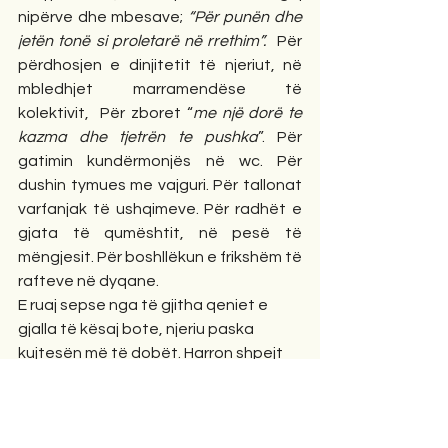
nipërve dhe mbesave; 
“Për punën dhe 
jetën tonë si proletarë në rrethim”.
  Për 
përdhosjen e dinjitetit të njeriut, në 
mbledhjet marramendëse të 
kolektivit,  Për zboret “
me një dorë te 
kazma dhe tjetrën te pushka
”. Për 
gatimin kundërmonjës në wc. Për 
dushin tymues me vajguri. Për tallonat 
varfanjak të ushqimeve. Për radhët e 
gjata të qumështit, në pesë të 
mëngjesit. Për boshllëkun e frikshëm të 
rafteve në dyqane.
E ruaj sepse nga të gjitha qeniet e 
gjalla të kësaj bote, njeriu paska 
kujtesën më të dobët. Harron shpejt 
edhe çfarë hëngri në darkë. Harron si 
ishte ajo e kohë e djeshme, që ia futi 
të dy këmbë në një këpucë. Harron 