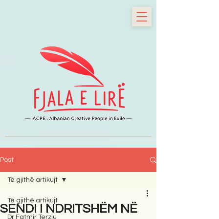
Post
Të gjithë artikujt
Të gjithë artikujt
SENDI I NDRITSHËM NË
Dr Fatmir Terziu