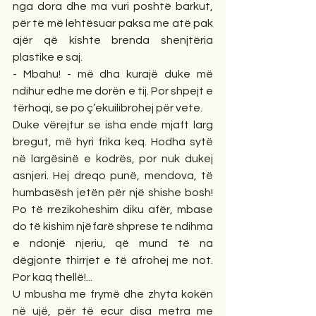
nga dora dhe ma vuri poshtë barkut, 
për të më lehtësuar paksa me atë pak 
ajër që kishte brenda shenjtëria 
plastike e saj.
- Mbahu! - më dha kurajë duke më 
ndihur edhe me dorën e tij. Por shpejt e 
tërhoqi, se po ç’ekuilibrohej për vete.
Duke vërejtur se isha ende mjaft larg 
bregut, më hyri frika keq. Hodha sytë 
në largësinë e kodrës, por nuk dukej 
asnjeri. Hej dreqo punë, mendova, të 
humbasësh jetën për një shishe bosh! 
Po të rrezikoheshim diku afër, mbase 
do të kishim njëfarë shprese te ndihma 
e ndonjë njeriu, që mund të na 
dëgjonte thirrjet e të afrohej me not. 
Por kaq thellë!...
U mbusha me frymë dhe zhyta kokën 
në ujë, për të ecur disa metra me 