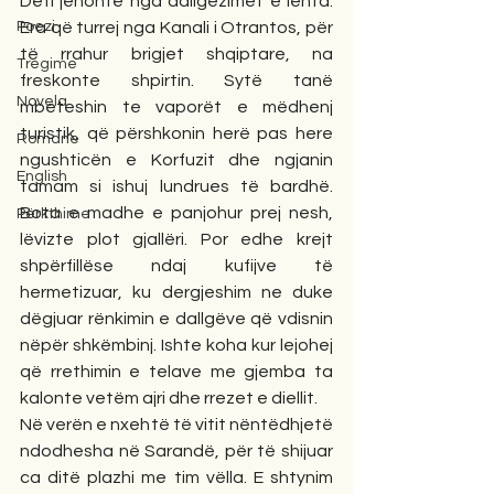
Deti jehonte nga dallgëzimet e lehta. 
Poezi
Era që turrej nga Kanali i Otrantos, për 
të rrahur brigjet shqiptare, na 
Tregime
freskonte shpirtin. Sytë tanë 
Novela
mbeteshin te vaporët e mëdhenj 
turistik, që përshkonin herë pas here 
Romane
ngushticën e Korfuzit dhe ngjanin 
English
tamam si ishuj lundrues të bardhë. 
Bota e madhe e panjohur prej nesh, 
Përkthime
lëvizte plot gjallëri. Por edhe krejt 
shpërfillëse ndaj kufijve të 
hermetizuar, ku dergjeshim ne duke 
dëgjuar rënkimin e dallgëve që vdisnin 
nëpër shkëmbinj. Ishte koha kur lejohej 
që rrethimin e telave me gjemba ta 
kalonte vetëm ajri dhe rrezet e diellit.
Në verën e nxehtë të vitit nëntëdhjetë 
ndodhesha në Sarandë, për të shijuar 
ca ditë plazhi me tim vëlla. E shtynim 