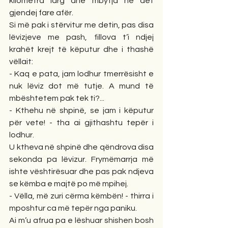
kilometra larg dhe mbytja në det 
gjendej fare afër.
Si më pak i stërvitur me detin, pas disa 
lëvizjeve me pash, fillova t’i ndjej 
krahët krejt të këputur dhe i thashë 
vëllait:
- Kaq e pata, jam lodhur tmerrësisht e 
nuk lëviz dot më tutje. A mund të 
mbështetem pak tek ti?...
- Kthehu në shpinë, se jam i këputur 
për vete! - tha ai gjithashtu tepër i 
lodhur.
U ktheva në shpinë dhe qëndrova disa 
sekonda pa lëvizur. Frymëmarrja më 
ishte vështirësuar dhe pas pak ndjeva 
se këmba e majtë po më mpihej.
- Vëlla, më zuri cërma këmbën! - thirra i 
mposhtur ca më tepër nga paniku.
Ai m’u afrua pa e lëshuar shishen bosh 