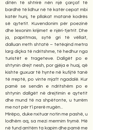
ditën të shtrirë nën një çarçaf të 
bardhë të lidhur në të katër cepat mbi 
katër hunj, te pllakat matanë kodrës 
së qytetit. Kuvendonim për poezinë 
dhe lexonim krijimet e njëri-tjetrit. Dhe 
ja, papritmas, sytë gri të vëllait, 
dalluan rreth shtatë – tetëqind metra 
larg diçka të ndritshme, të hedhur nga 
turistët e trageteve. Dallgët po e 
shtynin drejt nesh, por gjëja e huaj, që 
kishte guxuar të hynte në kufijtë tanë 
të rreptë, po vinte mjaft ngadalë. Kur 
pamë se sendin e ndritshëm po e 
shtynin dallgët në drejtimin e qytetit 
dhe mund të na shpëtonte, u turrëm 
me not për t’i prerë rrugën...
Mirëpo, duke nxituar notin me pashë, u 
lodhëm aq, sa mezi merrnim frymë. Më 
në fund arritëm ta kapim dhe pamë me 