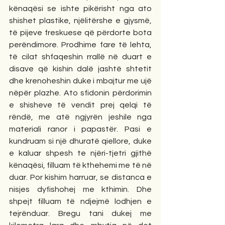
kënaqësi se ishte pikërisht nga ato 
shishet plastike, njëlitërshe e gjysmë, 
të pijeve freskuese që përdorte bota 
perëndimore. Prodhime fare të lehta, 
të cilat shfaqeshin rrallë në duart e 
disave që kishin dalë jashtë shtetit 
dhe krenoheshin duke i mbajtur me ujë 
nëpër plazhe. Ato sfidonin përdorimin 
e shisheve të vendit prej qelqi të 
rëndë, me atë ngjyrën jeshile nga 
materiali ranor i papastër. Pasi e 
kundruam si një dhuratë qiellore, duke 
e kaluar shpesh te njëri-tjetri gjithë 
kënaqësi, filluam të kthehemi me të në 
duar. Por kishim harruar, se distanca e 
nisjes dyfishohej me kthimin. Dhe 
shpejt filluam të ndjejmë lodhjen e 
tejrënduar. Bregu tani dukej me 