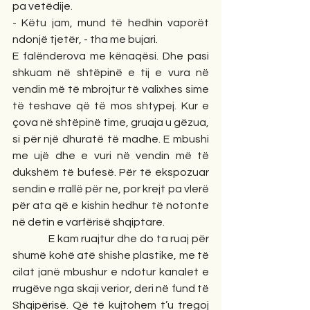
pa vetëdije.
- Këtu jam, mund të hedhin vaporët 
ndonjë tjetër, - tha me bujari.
E falënderova me kënaqësi. Dhe pasi 
shkuam në shtëpinë e tij e vura në 
vendin më të mbrojtur të valixhes sime 
të teshave që të mos shtypej. Kur e 
çova në shtëpinë time, gruaja u gëzua, 
si për një dhuratë të madhe. E mbushi 
me ujë dhe e vuri në vendin më të 
dukshëm të bufesë. Për të ekspozuar 
sendin e rrallë për ne, por krejt pa vlerë 
për ata që e kishin hedhur të notonte 
në detin e varfërisë shqiptare.
              E kam ruajtur dhe do ta ruaj për 
shumë kohë atë shishe plastike, me të 
cilat janë mbushur e ndotur kanalet e 
rrugëve nga skaji verior, deri në fund të 
Shqipërisë. Që të kujtohem t’u tregoj 