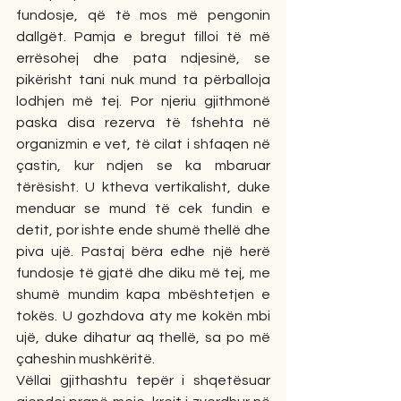
fundosje, që të mos më pengonin 
dallgët. Pamja e bregut filloi të më 
errësohej dhe pata ndjesinë, se 
pikërisht tani nuk mund ta përballoja 
lodhjen më tej. Por njeriu gjithmonë 
paska disa rezerva të fshehta në 
organizmin e vet, të cilat i shfaqen në 
çastin, kur ndjen se ka mbaruar 
tërësisht. U ktheva vertikalisht, duke 
menduar se mund të cek fundin e 
detit, por ishte ende shumë thellë dhe 
piva ujë. Pastaj bëra edhe një herë 
fundosje të gjatë dhe diku më tej, me 
shumë mundim kapa mbështetjen e 
tokës. U gozhdova aty me kokën mbi 
ujë, duke dihatur aq thellë, sa po më 
çaheshin mushkëritë.
Vëllai gjithashtu tepër i shqetësuar 