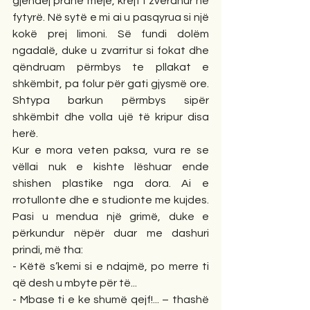
gjendej pranë meje, krejt i zverdhur në 
fytyrë. Në sytë e mi ai u pasqyrua si një 
kokë prej limoni. Së fundi dolëm 
ngadalë, duke u zvarritur si fokat dhe 
qëndruam përmbys te pllakat e 
shkëmbit, pa folur për gati gjysmë ore. 
Shtypa barkun përmbys sipër 
shkëmbit dhe volla ujë të kripur disa 
herë.
Kur e mora veten paksa, vura re se 
vëllai nuk e kishte lëshuar ende 
shishen plastike nga dora. Ai e 
rrotullonte dhe e studionte me kujdes. 
Pasi u mendua një grimë, duke e 
përkundur nëpër duar me dashuri 
prindi, më tha:
- Këtë s’kemi si e ndajmë, po merre ti 
që desh u mbyte për të...
- Mbase ti e ke shumë qejf!... – thashë 