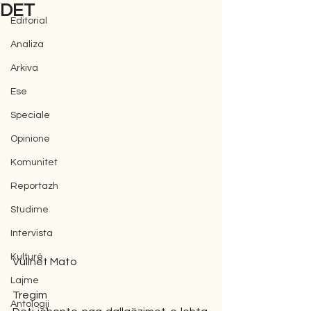
DET
Editorial
Analiza
Arkiva
Ese
Speciale
Opinione
Komunitet
Reportazh
Studime
Intervista
Kulturë
Vullnet Mato
Lajme
Tregim
Antologji