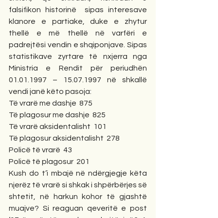
falsifikon historinë  sipas interesave 
klanore e partiake, duke e zhytur 
thellë e më thellë në varfëri e 
padrejtësi vendin e shqiponjave. Sipas 
statistikave zyrtare të nxjerra nga 
Ministria e Rendit për periudhën 
01.01.1997 – 15.07.1997 në shkallë 
vendi janë këto pasoja:
Të vrarë me dashje  875
Të plagosur me dashje  825
Të vrarë aksidentalisht  101
Të plagosur aksidentalisht  278
Policë të vrarë  43
Policë të plagosur  201
Kush do t’i mbajë në ndërgjegje këta 
njerëz të vrarë si shkak i shpërbërjes së 
shtetit, në harkun kohor të gjashtë 
muajve? Si reaguan qeveritë e post 