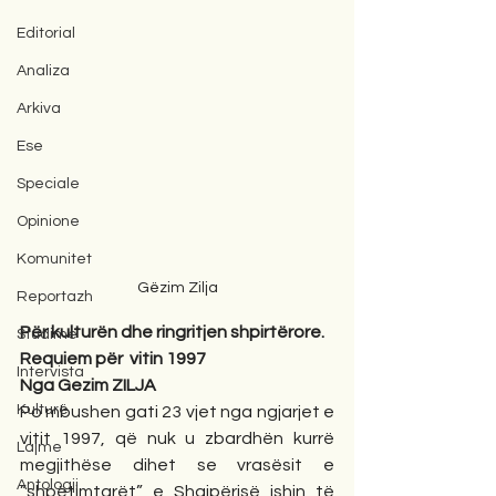
Editorial
Analiza
Arkiva
Ese
Speciale
Opinione
Komunitet
Gëzim Zilja
Reportazh
Për kulturën dhe ringritjen shpirtërore.
Studime
Requiem për  vitin 1997
Intervista
Nga Gezim ZILJA
Kulturë
Po mbushen gati 23 vjet nga ngjarjet e 
vitit 1997, që nuk u zbardhën kurrë 
Lajme
megjithëse dihet se vrasësit e 
Antologji
”shpëtimtarët” e Shqipërisë ishin të 