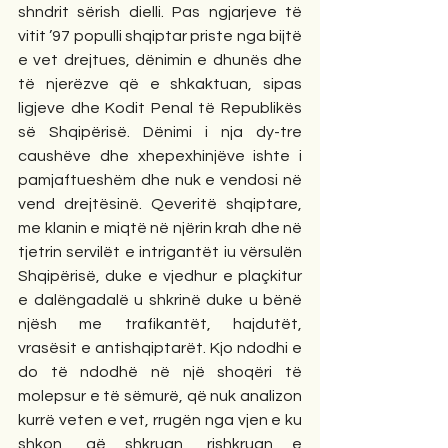
shndrit sërish dielli. Pas ngjarjeve të 
vitit ’97 populli shqiptar priste nga bijtë 
e vet drejtues, dënimin e dhunës dhe 
të njerëzve që e shkaktuan, sipas 
ligjeve dhe Kodit Penal të Republikës 
së Shqipërisë. Dënimi i nja dy-tre 
caushëve dhe xhepexhinjëve ishte i 
pamjaftueshëm dhe nuk e vendosi në 
vend drejtësinë. Qeveritë shqiptare, 
me klanin e miqtë në njërin krah dhe në 
tjetrin servilët e intrigantët iu vërsulën 
Shqipërisë, duke e vjedhur e plaçkitur 
e dalëngadalë u shkrinë duke u bënë 
njësh me trafikantët, hajdutët, 
vrasësit e antishqiptarët. Kjo ndodhi e 
do të ndodhë në një shoqëri të 
molepsur e të sëmurë, që nuk analizon 
kurrë veten e vet, rrugën nga vjen e ku 
shkon, që shkruan, rishkruan e 