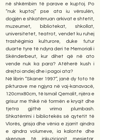
në shkëmbim të parave e kuptoj. Po 
“nuk kuptoj” pse ata iu vërsulën, 
dogjën e shkatërruan arkivat e shtetit,  
muzeumet, bibliotekat, shkollat, 
universitetet, teatrot, vendet ku ruhej 
trashëgimia kulturore, duke futur 
duarte tyre të ndyra deri te Memoriali i 
Skënderbeut, kur dihet që në ato 
vende nuk ka para? Atëherë kush i 
drejtoi andej dhe i pagoi ata?
Në librin “Skaner 1997”, janë dy foto të 
pikturave me ngjyra në vaj-kanavacë, 
120cmx80cm, të Ismail Qemalit, njëra e 
grisur me thikë në formën e kryqit dhe 
tjetra gjithë vrima plumbash. 
Shkatërrimi i bibliotekës së qytetit të 
Vlorës, grisja dhe vënia e zjarrit qindra 
e qindra volumeve, ia kalonte dhe 
skenave të inkuzicionit mesjetar. 