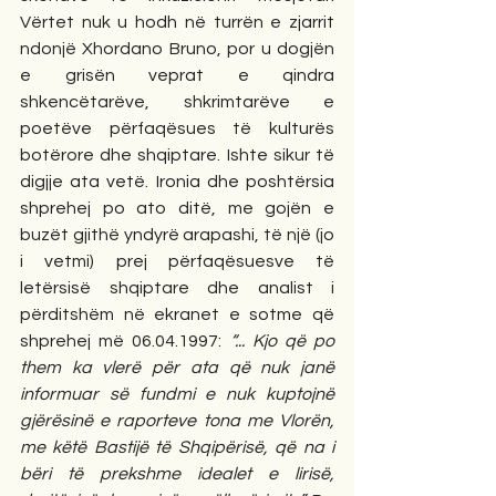
Vërtet nuk u hodh në turrën e zjarrit 
ndonjë Xhordano Bruno, por u dogjën 
e grisën veprat e qindra 
shkencëtarëve, shkrimtarëve e 
poetëve përfaqësues të kulturës 
botërore dhe shqiptare. Ishte sikur të 
digjje ata vetë. Ironia dhe poshtërsia 
shprehej po ato ditë, me gojën e 
buzët gjithë yndyrë arapashi, të një (jo 
i vetmi) prej përfaqësuesve të 
letërsisë shqiptare dhe analist i 
përditshëm në ekranet e sotme që 
shprehej më 06.04.1997: 
“... Kjo që po 
them ka vlerë për ata që nuk janë 
informuar së fundmi e nuk kuptojnë 
gjërësinë e raporteve tona me Vlorën, 
me këtë Bastijë të Shqipërisë, që na i 
bëri të prekshme idealet e lirisë, 