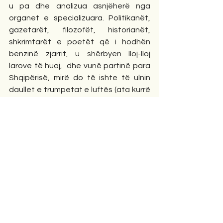
u pa dhe analizua asnjëherë nga 
organet e specializuara. Politikanët, 
gazetarët, filozofët, historianët, 
shkrimtarët e poetët që i hodhën 
benzinë zjarrit, u shërbyen lloj-lloj 
larove të huaj,  dhe vunë partinë para 
Shqipërisë, mirë do të ishte të ulnin 
daullet e trumpetat e luftës (ata kurrë 
nuk kërkojnë falje) e të mos shkruajnë 
e flasin me gjuhën e urrejtjes midis 
shqiptarëve, duke bërë patriotin e 
nacionalistin e thekur. Kjo gjuhë mund 
të jetë në favorin e tyre partiak, 
personal apo korrenteve të huaja 
ekstremiste, por kurrsesi në favor të 
drejtësisë, të përparimit e të ardhmes 
së popullit shqiptar. Ata duhet të 
ngjallin shpresën, besimin se ky vend 
meriton të shkojë përpara, duke i 