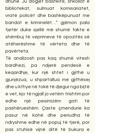
dhunë. Ju dogjët bashkitë, shkollat e 
bibliotekat, sulmuat komisariatet, 
vratë policët dhe bashkëpunuat me 
bandat e kriminelët…” gjëmon pala 
tjetër duke sjellë më shumë fakte e 
shëmbuj të veprimeve të opozitës së 
atëherëshme të vërteta dhe të 
pavërteta.
Të analizosh pas kaq shumë vitesh 
bardhezi, pa ndjerë pendesë e 
keqardhje, kur një shtet i gjithë u 
gjunjëzua, u shpartallua me gjithësej 
dhe u kthye në tokë të djegur nga bijtë 
e vet, kjo të ngjall jo vetëm trishtim por 
edhe një pesimizëm gati të 
pashërueshëm. Çaste çmendurie ka 
pasur në kohë dhe periudha të 
ndryshme edhe në popuj të tjerë, por 
pas stuhisë vijnë ditë të bukura e 