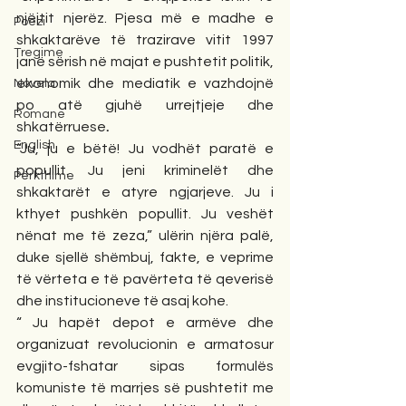
njëjtit njerëz. Pjesa më e madhe e 
Poezi
shkaktarëve të trazirave vitit 1997 
Tregime
janë sërish në majat e pushtetit politik, 
ekonomik dhe mediatik e vazhdojnë 
Novela
po atë gjuhë urrejtjeje dhe 
Romane
shkatërruese
.
English
“Ju, ju e bëtë! Ju vodhët paratë e 
popullit. Ju jeni kriminelët dhe 
Përkthime
shkaktarët e atyre ngjarjeve. Ju i 
kthyet pushkën popullit. Ju veshët 
nënat me të zeza,” ulërin njëra palë, 
duke sjellë shëmbuj, fakte, e veprime 
të vërteta e të pavërteta të qeverisë 
dhe institucioneve të asaj kohe.
“ Ju hapët depot e armëve dhe 
organizuat revolucionin e armatosur 
evgjito-fshatar sipas formulës 
komuniste të marrjes së pushtetit me 