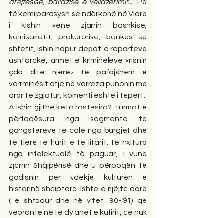
drejtësisë, barazisë e vëllazërimit...”
 Po 
të kemi parasysh se ndërkohë në Vlorë 
i kishin vënë zjarrin bashkisë, 
komisariatit, prokurorisë, bankës së 
shtetit, ishin hapur depot e reparteve 
ushtarake, armët e kriminelëve vrisnin 
çdo ditë njerëz të pafajshëm e 
varrmihësit atje në varreza punonin me 
orar të zgjatur, komenti është i tepërt.
A ishin gjithë këto rastësira? Turmat e 
përfaqësura nga segmente të 
gangsterëve të dalë nga burgjet dhe 
të tjerë të hurit e të litarit, të nxitura 
nga intelektualë të paguar, i vunë 
zjarrin Shqipërisë dhe u përpoqën të 
godisnin për vdekje kulturën e 
historinë shqiptare. Ishte e njëjta dorë 
( e shfaqur dhe në vitet ’90-’91) që 
vepronte në të dy anët e kufirit, që nuk 