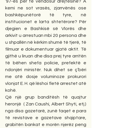
’97-ës për të vendosur drejtësinë? A 
kemi ne sot vrasës, zjarrvënës ose 
bashkëpunëtorë të tyre, në 
institucionet e larta shtetërore? Për 
djegien e Bashkisë së Vlorës dhe 
arkivit u arrestuan mbi 20 persona dhe 
u shpallën në kërkim shumë të tjerë, të 
filmuar e dokumentuar gjatë aktit. Të 
gjithë u liruan dhe disa prej tyre arritën 
të bëhen shefa policie, prefektë e 
ndonjëri ministër. Nuk dihet se ç’bëri 
me atë dosje voluminoze prokurori 
vlonjat E. H. që lëshoi fletë arrestet atë 
kohë.
Që një grup banditësh të quajtur 
heronjë  ( Zan Caushi, Albert Shyti, etj.) 
nga disa gazetarë, zunë faqet e para 
të revistave e gazetave shqiptare, 
grabitën bankat e morën njerëz peng 