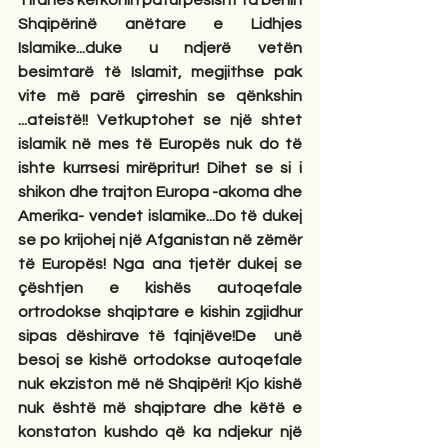
Tiranës kërkonin paturpësisht ta bënin 
Shqipërinë anëtare e Lidhjes 
Islamike...duke u ndjerë vetën 
besimtarë të Islamit, megjithse pak 
vite më parë çirreshin se qënkshin 
...ateistë!! Vetkuptohet se një shtet 
islamik në mes të Europës nuk do të 
ishte kurrsesi mirëpritur! Dihet se si i 
shikon dhe trajton Europa -akoma dhe 
Amerika- vendet islamike...Do të dukej 
se po krijohej një Afganistan në zëmër 
të Europës! Nga ana tjetër dukej se 
çështjen e kishës autoqefale 
ortrodokse shqiptare e kishin zgjidhur 
sipas dëshirave të fqinjëve!De  unë 
besoj se kishë ortodokse autoqefale 
nuk ekziston më në Shqipëri! Kjo kishë 
nuk është më shqiptare dhe këtë e 
konstaton kushdo që ka ndjekur një 