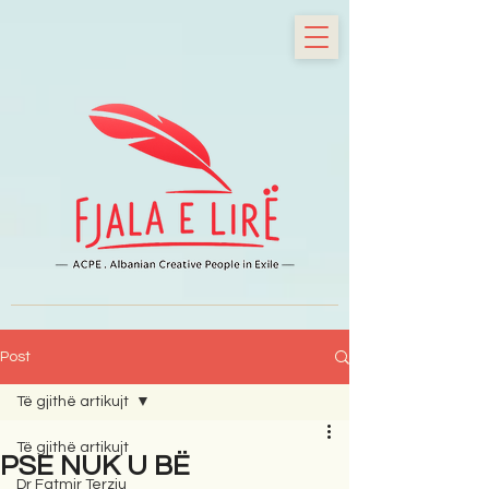
Post
Të gjithë artikujt
Të gjithë artikujt
PSE NUK U BË
Dr Fatmir Terziu