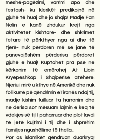
meshë-pagëzimi, varrimi apo dhe 
festash- ku klerikët predikojnë në 
gjuhë të huaj dhe jo shqip! Madje Fan 
Nolin e kanë zhdukur krejt nga 
aktivitetet kishtare- dhe shkrimet 
fetare të përkthyer nga ai dhe të 
tjerë- nuk përdoren më se janë të 
panevojëshëm përderisa përdoret 
gjuhë e huaj! Kuptohet pra pse ne 
kërkonim të emërohej At Lioin 
Kryepeshkop i Shqipërisë atëhere. 
Njeriu i mirë u kthye në Amerikë dhe nuk 
foli kurrë pë qëndrimin eTiranës ndaj tij, 
madje kishim fuilluar ta harronim dhe 
ne derisa sot mësuam lajmin e keq të 
vdekjes së tij! I paharruar dhe plot lavdi 
të jetë kujtimi i tij dhe i shprehim 
familjes ngushëllime të thella..
Por as islamikët qëndruan duarkryq! 