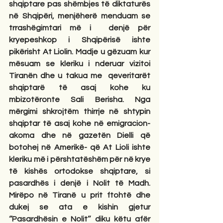
shqiptare pas shëmbjes të diktaturës 
në Shqipëri, menjëherë menduam se 
trrashëgimtari më i  denjë për 
kryepeshkop i Shqipërisë ishte 
pikërisht At Liolin. Madje u gëzuam kur 
mësuam se kleriku i nderuar vizitoi 
Tiranën dhe u takua me  qeveritarët 
shqiptarë të asaj kohe ku 
mbizotëronte Sali Berisha. Nga 
mërgimi shkrojtëm thirrje në shtypin 
shqiptar të asaj kohe në emigracion-
akoma dhe në gazetën Dielli që 
botohej në Amerikë- që At Lioli ishte 
kleriku më i përshtatëshëm për në krye 
të kishës ortodokse shqiptare, si 
pasardhës i denjë i Nolit të Madh. 
Mirëpo në Tiranë u prit ftohtë dhe 
dukej se ata e kishin gjetur 
‘’Pasardhësin e Nolit’’ diku këtu afër 