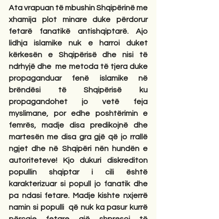
Ata vrapuan të mbushin Shqipërinë me 
xhamija plot minare duke përdorur 
fetarë fanatikë antishqiptarë. Ajo 
lidhja islamike nuk e harroi duket 
kërkesën e Shqipërisë dhe nisi të 
ndrhyjë dhe  me metoda të tjera duke 
propaganduar fenë islamike në 
brëndësi të Shqipërisë ku 
propagandohet jo vetë feja 
myslimane, por edhe poshtërimin e 
femrës, madje disa predikojnë dhe 
martesën me disa gra gjë që jo rrallë 
ngjet dhe në Shqipëri nën hundën e 
autoriteteve! Kjo dukuri diskrediton 
popullin shqiptar i cili është 
karakterizuar si popull jo fanatik dhe 
pa ndasi fetare. Madje kishte nxjerrë  
namin si populli  që nuk ka pasur kurrë 