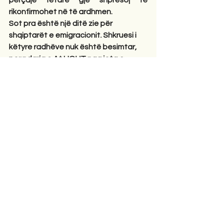
përçaje fetare gjë shpresoj të 
rikonfirmohet në të ardhmen. 
Sot pra është një ditë zie për 
shqiptarët e emigracionit. Shkruesi i 
këtyre radhëve nuk është besimtar, 
por ndarja e At LIOLIT nga jeta e 
hidhëroi shumë  Qoftë i përjetëshëm 
kujtimi i tij! Dhe të shpresojmë se la pas 
zëvëndësues të denjë të Kishës 
Autoqefale Shqiptare!
                                 KRISTO ZHARKALLI,  
Athinë 1 Tetor 2023.
Opinione