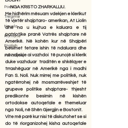
LIOLIN? 
      NGA KRISTO ZHARKALLIU.
Poezi
Me hidhërim mësuam vdekjen e klerikut 
Tregime
të vjetër shqiptaro- amerikan, At Liolin 
Novela
dhe na u kujtua e kaluara e tij 
patriotike pranë Vatrës shqiptare në 
Romane
Amerikë. Në kohën kur në Shqipëri 
English
besimet fetare ishin të ndaluara dhe 
në ndjekje ai vazhdoi  të punojë si klerik 
Përkthime
duke vazhduar  traditën e shkëlqyer e 
trrashëguar në Amerikë nga i madhi 
Fan S. Noli. Nuk mirrej me politikë, nuk 
ngatërrohej në mosmarrëveshjet të 
grupeve politike shqiptare- thjesht 
predikonte besimin në kishën 
ortodokse autoqefale e themeluar 
nga  Noli, në Shën Gjergjin e Bostonit.
Vite më parë kur nisi të diskutohet se si 
do të riorganizohej kisha autoqefale 