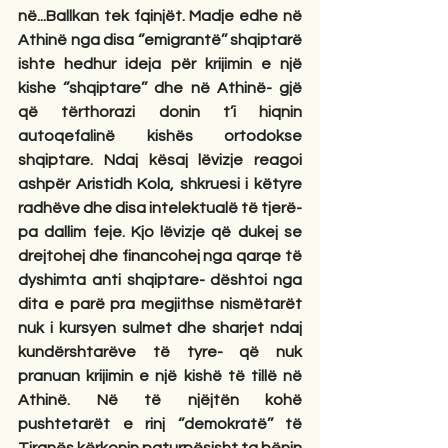
në...Ballkan tek fqinjët. Madje edhe në 
Athinë nga disa ‘’emigrantë’’ shqiptarë 
ishte hedhur ideja për krijimin e një 
kishe ‘’shqiptare’’ dhe në Athinë- gjë 
që tërthorazi donin t’i hiqnin 
autoqefalinë kishës ortodokse 
shqiptare. Ndaj kësaj lëvizje reagoi 
ashpër Aristidh Kola, shkruesi i këtyre 
radhëve dhe disa intelektualë të tjerë-
pa dallim feje. Kjo lëvizje që dukej se 
drejtohej dhe financohej nga qarqe të 
dyshimta anti shqiptare- dështoi nga 
dita e parë pra megjithse nismëtarët 
nuk i kursyen sulmet dhe sharjet ndaj 
kundërshtarëve të tyre- që nuk 
pranuan krijimin e një kishë të tillë në 
Athinë. Në të njëjtën kohë 
pushtetarët e rinj ‘’demokratë’’ të 