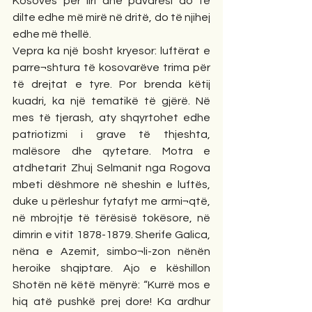
Kosovës për liri dhe pavarësi do të 
dilte edhe më mirë në dritë, do të njihej 
edhe më thellë.
Vepra ka një bosht kryesor: luftërat e 
parre¬shtura të kosovarëve trima për 
të drejtat e tyre. Por brenda këtij 
kuadri, ka një tematikë të gjërë. Në 
mes të tjerash, aty shqyrtohet edhe 
patriotizmi i grave të thjeshta, 
malësore dhe qytetare. Motra e 
atdhetarit Zhuj Selmanit nga Rogova 
mbeti dëshmore në sheshin e luftës, 
duke u përleshur fytafyt me armi¬qtë, 
në mbrojtje të tërësisë tokësore, në 
dimrin e vitit 1878-1879. Sherife Galica, 
nëna e Azemit, simbo¬li-zon nënën 
heroike shqiptare. Ajo e këshillon 
Shotën në këtë mënyrë: “Kurrë mos e 
hiq atë pushkë prej dore! Ka ardhur 