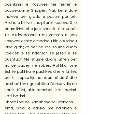
bashkimin e Kosovës me nënën e 
pavdekshme Shqipëri. Nuk kemi dalë 
maleve për grada e pasuri, por për 
Atdhe e liri! Ne, shqiptarët kosovarë, e 
duam lirinë dhe jemi shumë të etur për 
të. Atdhedashuria në zemrën e çdo 
kosovari është e madhe. Liria e Atdheu 
janë gjithçka për ne. Më shumë duam 
vdekjen e të nderuar, se jetën e të 
pushtuar. Më shumë duam luftën për 
liri, se paqen në robëri. Politika jonë 
është politika e pushkës dhe e luftës 
për liri, sepse kjo na nxjerr në dritë dhe 
na shpëton nga robëria. Derisa vdiq në 
korrik 1924, ai iu përmbajt këtij parimi, 
këtij botimi.
Shota lindi në Radishevë të Drenicës. E 
ëma, Sala, e edukoi me ndjenjën e 