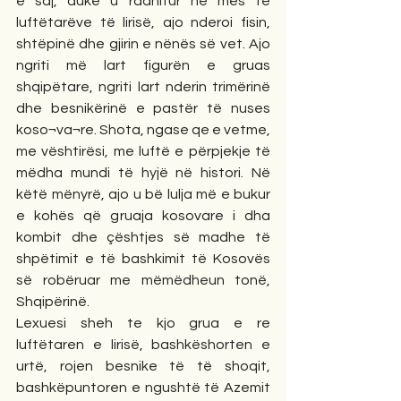
e saj, duke u radhitur në mes të 
luftëtarëve të lirisë, ajo nderoi fisin, 
shtëpinë dhe gjirin e nënës së vet. Ajo 
ngriti më lart figurën e gruas 
shqipëtare, ngriti lart nderin trimërinë 
dhe besnikërinë e pastër të nuses 
koso¬va¬re. Shota, ngase qe e vetme, 
me vështirësi, me luftë e përpjekje të 
mëdha mundi të hyjë në histori. Në 
këtë mënyrë, ajo u bë lulja më e bukur 
e kohës që gruaja kosovare i dha 
kombit dhe çështjes së madhe të 
shpëtimit e të bashkimit të Kosovës 
së robëruar me mëmëdheun tonë, 
Shqipërinë.
Lexuesi sheh te kjo grua e re 
luftëtaren e lirisë, bashkëshorten e 
urtë, rojen besnike të të shoqit, 
bashkëpuntoren e ngushtë të Azemit 