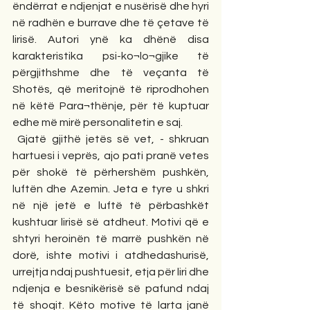
ëndërrat e ndjenjat e nusërisë dhe hyri 
në radhën e burrave dhe të çetave të 
lirisë. Autori ynë ka dhënë disa 
karakteristika psi-ko¬lo¬gjike të 
përgjithshme dhe të veçanta të 
Shotës, që meritojnë të riprodhohen 
në këtë Para¬thënje, për të kuptuar 
edhe më mirë personalitetin e saj.
 Gjatë gjithë jetës së vet, - shkruan 
hartuesi i veprës, ajo pati pranë vetes 
për shokë të përhershëm pushkën, 
luftën dhe Azemin. Jeta e tyre u shkri 
në një jetë e luftë të përbashkët 
kushtuar lirisë së atdheut. Motivi që e 
shtyri heroinën të marrë pushkën në 
dorë, ishte motivi i atdhedashurisë, 
urrejtja ndaj pushtuesit, etja për liri dhe 
ndjenja e besnikërisë së pafund ndaj 
të shoqit. Këto motive të larta janë 