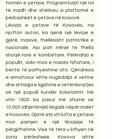
formën e çetave. Programi luajti një rol 
të madh dhe shërbeu si platformë e 
përbashkët e çetave në Kosovë.
Lëvizja e çetave të Kosovës, na 
njofton autori, ka qenë një lëvizje e 
gjërë, masive, thellësisht patriotike e 
nacionale. Ajo pati rrënjë të thella 
shoqë-rore e kombëtare. Përkrahja e 
popullit, sido¬mos e masës fshatare, i 
bënte të pathyeshme ato. Qëndresa 
e armatosur ishte rrugëdalja e vetme 
dhe shfaqja e ligjshme e vetëmbrojtjes 
së një populli kundër kolonizimit. Në 
vitin 1920 ka pasur më shumë se 
10.000 (dhjetëmijë) ilegalë nëpër malet 
e Kosovës. Gjatë atij viti lufta e çetave 
mori pamjen e një lëvizjeje të 
përgjithshme. Vise të tëra u kthyen në 
zona përleshjeje. Kosova ishte 