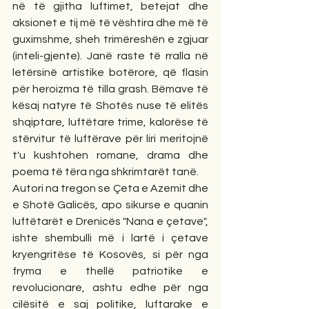
në të gjitha luftimet, betejat dhe 
aksionet e tij më të vështira dhe më të 
guximshme, sheh trimëreshën e zgjuar 
(inteli-gjente). Janë raste të rralla në 
letërsinë artistike botërore, që flasin 
për heroizma të tilla grash. Bëmave të 
kësaj natyre të Shotës nuse të elitës 
shqiptare, luftëtare trime, kalorëse të 
stërvitur të luftërave për liri meritojnë 
t'u kushtohen romane, drama dhe 
poema të tëra nga shkrimtarët tanë.
Autori na tregon se Çeta e Azemit dhe 
e Shotë Galicës, apo sikurse e quanin 
luftëtarët e Drenicës "Nana e çetave", 
ishte shembulli më i lartë i çetave 
kryengritëse të Kosovës, si për nga 
fryma e thellë patriotike e 
revolucionare, ashtu edhe për nga 
cilësitë e saj politike, luftarake e 