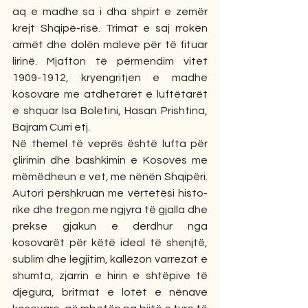
aq e madhe sa i dha shpirt e zemër 
krejt Shqipë-risë. Trimat e saj rrokën 
armët dhe dolën maleve për të fituar 
lirinë. Mjafton të përmendim vitet 
1909-1912, kryengritjen e madhe 
kosovare me atdhetarët e luftëtarët 
e shquar Isa Boletini, Hasan Prishtina, 
Bajram Curri etj.
Në themel të veprës është lufta për 
çlirimin dhe bashkimin e Kosovës me 
mëmëdheun e vet, me nënën Shqipëri. 
Autori përshkruan me vërtetësi histo-
rike dhe tregon me ngjyra të gjalla dhe 
prekse gjakun e derdhur nga 
kosovarët për këtë ideal të shenjtë, 
sublim dhe legjitim, kallëzon varrezat e 
shumta, zjarrin e hirin e shtëpive të 
djegura, britmat e lotët e nënave 