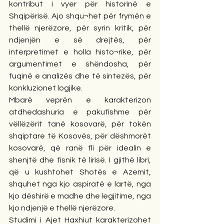
kontribut i vyer për historinë e 
Shqipërisë. Ajo shqu¬het për frymën e 
thellë njerëzore, për syrin kritik, për 
ndjenjën e së drejtës, për 
interpretimet e holla histo¬rike, për 
argumentimet e shëndosha, për 
fuqinë e analizës dhe të sintezës, për 
konkluzionet logjike.
Mbarë veprën e karakterizon 
atdhedashuria e pakufishme për 
vëllëzërit tanë kosovarë, për tokën 
shqiptare të Kosovës, për dëshmorët 
kosovarë, që ranë fli për idealin e 
shenjtë dhe fisnik të lirisë. I gjithë libri, 
që u kushtohet Shotës e Azemit, 
shquhet nga kjo aspiratë e lartë, nga 
kjo dëshirë e madhe dhe legjitime, nga 
kjo ndjenjë e thellë njerëzore.
Studimi i Ajet Haxhiut karakterizohet 