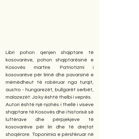
Libri pohon qenjen shqiptare të 
kosovarëve, pohon shqiptarësinë e 
Kosovës martire. Patriotizmi i 
kosovarëve për lirinë dhe pavarsinë e 
mëmëdheut të robëruar nga turqit, 
austro - hungarezët, bullgarët serbët, 
malazezët: Ja ky është thelbi i veprës.
Autori është një njohës i thellë i viseve 
shqiptare të Kosovës dhe i historisë së 
luftërave dhe përpjekjeve të 
kosovarëve për liri dhe të drejtat 
shoqërore. Toponimia e përshkruar në 