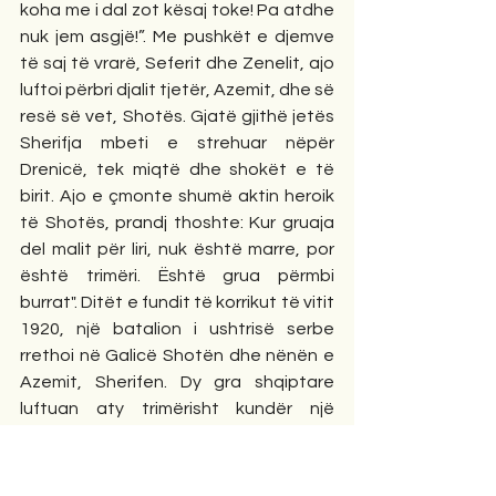
koha me i dal zot kësaj toke! Pa atdhe 
nuk jem asgjë!”. Me pushkët e djemve 
të saj të vrarë, Seferit dhe Zenelit, ajo 
luftoi përbri djalit tjetër, Azemit, dhe së 
resë së vet, Shotës. Gjatë gjithë jetës 
Sherifja mbeti e strehuar nëpër 
Drenicë, tek miqtë dhe shokët e të 
birit. Ajo e çmonte shumë aktin heroik 
të Shotës, prandj thoshte: Kur gruaja 
del malit për liri, nuk është marre, por 
është trimëri. Është grua përmbi 
burrat". Ditët e fundit të korrikut të vitit 
1920, një batalion i ushtrisë serbe 
rrethoi në Galicë Shotën dhe nënën e 
Azemit, Sherifen. Dy gra shqiptare 
luftuan aty trimërisht kundër një 
batalioni armik. Sherifja dhe Shota 
përsëriten një legjendë tjetër si ajo e 
Sopotit, një legjendë për trimërinë e 