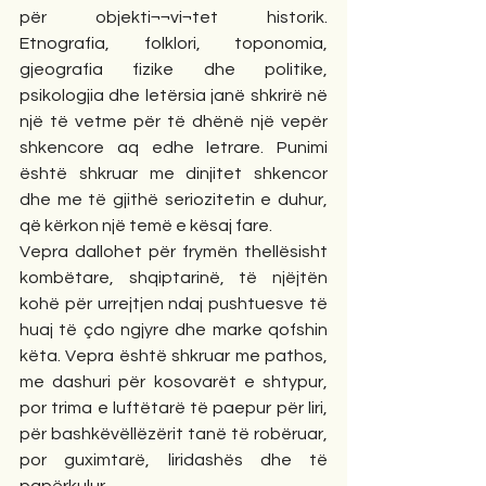
për objekti¬¬vi¬tet historik. 
Etnografia, folklori, toponomia, 
gjeografia fizike dhe politike, 
psikologjia dhe letërsia janë shkrirë në 
një të vetme për të dhënë një vepër 
shkencore aq edhe letrare. Punimi 
është shkruar me dinjitet shkencor 
dhe me të gjithë seriozitetin e duhur, 
që kërkon një temë e kësaj fare.
Vepra dallohet për frymën thellësisht 
kombëtare, shqiptarinë, të njëjtën 
kohë për urrejtjen ndaj pushtuesve të 
huaj të çdo ngjyre dhe marke qofshin 
këta. Vepra është shkruar me pathos, 
me dashuri për kosovarët e shtypur, 
por trima e luftëtarë të paepur për liri, 
për bashkëvëllëzërit tanë të robëruar, 
por guximtarë, liridashës dhe të 