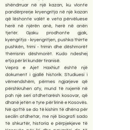
shëndrruar në një kazan, ku vlonte 
pandërprerje kryengritja në një kazan 
që lëshonte valët e veta përvëluese 
herë në njërën anë, herë në anën 
tjetër. Gjaku prodhonte gjak, 
kyengritja - kryengritjen, pushka thirrte 
pushkën, trimi - trimin dhe dëshmorët 
thërrisnin dëshmorët. Kudo ndeshej 
etja për liri kundër tiranisë.
Vepra e Ajet Haxhiut është një 
dokument i gjallë historik. Studiuesi i 
vëmendshëm, përmes ngjarjeve që 
përshkruhen aty, mund të nxjerrë në 
pah një seri atdhetarësh kosovar, që 
dhanë jetën e tyre për lirinë e Kosovës. 
Në qoftë se do të kishim të dhëna për 
secilin atdhetar, me një biografi sado 
të shkurtër, historia e përpjekjeve të 