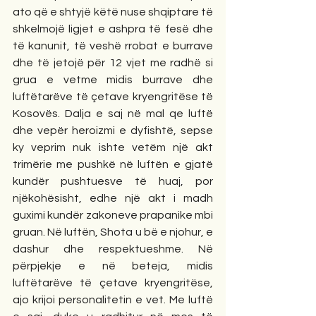
ato që e shtyjë këtë nuse shqiptare të 
shkelmojë ligjet e ashpra të fesë dhe 
të kanunit, të veshë rrobat e burrave 
dhe të jetojë për 12 vjet me radhë si 
grua e vetme midis burrave dhe 
luftëtarëve të çetave kryengritëse të 
Kosovës. Dalja e saj në mal qe luftë 
dhe vepër heroizmi e dyfishtë, sepse 
ky veprim nuk ishte vetëm një akt 
trimërie me pushkë në luftën e gjatë 
kundër pushtuesve të huaj, por 
njëkohësisht, edhe një akt i madh 
guximi kundër zakoneve prapanike mbi 
gruan. Në luftën, Shota u bë e njohur, e 
dashur dhe respektueshme. Në 
përpjekje e në beteja, midis 
luftëtarëve të çetave kryengritëse, 
ajo krijoi personalitetin e vet. Me luftë 