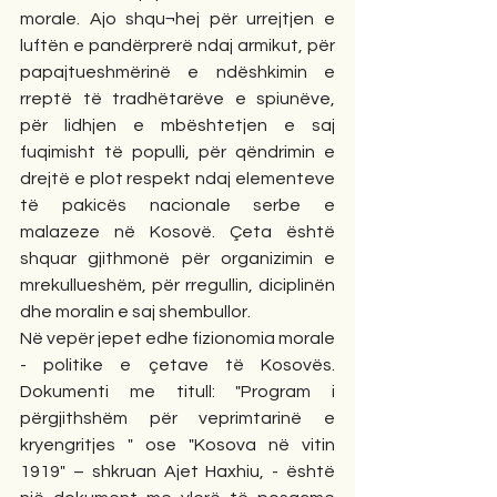
morale. Ajo shqu¬hej për urrejtjen e 
luftën e pandërprerë ndaj armikut, për 
papajtueshmërinë e ndëshkimin e 
rreptë të tradhëtarëve e spiunëve, 
për lidhjen e mbështetjen e saj 
fuqimisht të populli, për qëndrimin e 
drejtë e plot respekt ndaj elementeve 
të pakicës nacionale serbe e 
malazeze në Kosovë. Çeta është 
shquar gjithmonë për organizimin e 
mrekullueshëm, për rregullin, diciplinën 
dhe moralin e saj shembullor.
Në vepër jepet edhe fizionomia morale 
- politike e çetave të Kosovës. 
Dokumenti me titull: "Program i 
përgjithshëm për veprimtarinë e 
kryengritjes " ose "Kosova në vitin 
1919" – shkruan Ajet Haxhiu, - është 