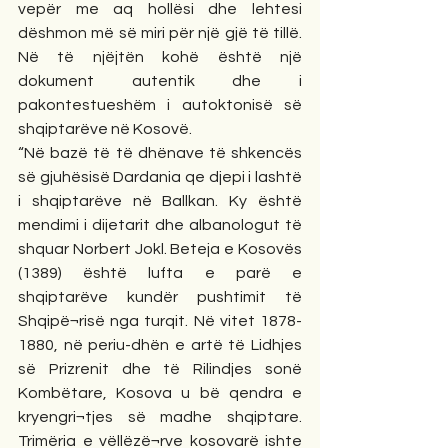
vepër me aq hollësi dhe lehtesi 
dëshmon më së miri për një gjë të tillë. 
Në të njëjtën kohë është një 
dokument autentik dhe i 
pakontestueshëm i autoktonisë së 
shqiptarëve në Kosovë.
“Në bazë të të dhënave të shkencës 
së gjuhësisë Dardania qe djepi i lashtë 
i shqiptarëve në Ballkan. Ky është 
mendimi i dijetarit dhe albanologut të 
shquar Norbert Jokl. Beteja e Kosovës 
(1389) është lufta e parë e 
shqiptarëve kundër pushtimit të 
Shqipë¬risë nga turqit. Në vitet 1878-
1880, në periu-dhën e artë të Lidhjes 
së Prizrenit dhe të Rilindjes sonë 
Kombëtare, Kosova u bë qendra e 
kryengri¬tjes së madhe shqiptare. 
Trimëria e vëllëzë¬rve kosovarë ishte 