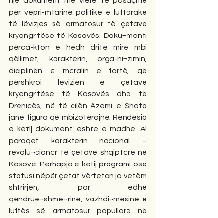
një dokument me vlerë të posaçme 
për vepri-mtarinë politike e luftarake 
të lëvizjes së armatosur të çetave 
kryengritëse të Kosovës. Doku¬menti 
përca-kton e hedh dritë mirë mbi 
qëllimet, karakterin, orga-ni¬zimin, 
diciplinën e moralin e fortë, që 
përshkroi lëvizjen e çetave 
kryengritëse të Kosovës dhe të 
Drenicës, në të cilën Azemi e Shota 
janë figura që mbizotërojnë. Rëndësia 
e këtij dokumenti është e madhe. Ai 
paraqet karakterin nacional – 
revolu¬cionar të çetave shqiptare në 
Kosovë. Përhapja e këtij programi ose 
statusi nëpër çetat vërteton jo vetëm 
shtrirjen, por edhe 
qëndrue¬shmë¬rinë, vazhdi¬mësinë e 
luftës së armatosur popullore në 