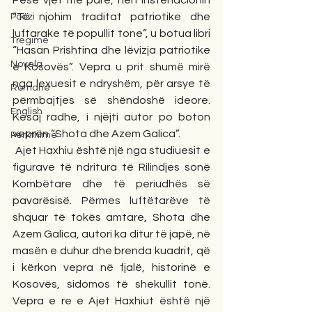
Pesë vjet më parë, nën instenacionin 
“Të njohim traditat patriotike dhe 
Poezi
luftarake të popullit tone”, u botua libri 
Tregime
“Hasan Prishtina dhe lëvizja patriotike 
Novela
e Kosovës”. Vepra u prit shumë mirë 
nga lexuesit e ndryshëm, për arsye të 
Romane
përmbajtjes së shëndoshë ideore. 
English
Kësaj radhe, i njëjti autor po boton 
veprën “Shota dhe Azem Galica”.
Përkthime
 Ajet Haxhiu është një nga studiuesit e 
figurave të ndritura të Rilindjes sonë 
Kombëtare dhe të periudhës së 
pavarësisë. Përmes luftëtarëve të 
shquar të tokës amtare, Shota dhe 
Azem Galica, autori ka ditur të japë, në 
masën e duhur dhe brenda kuadrit, që 
i kërkon vepra në fjalë, historinë e 
Kosovës, sidomos të shekullit tonë. 
Vepra e re e Ajet Haxhiut është një 