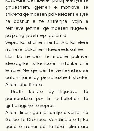
kosovare, që mbetën pa bijtë e tyre të 
çmueshëm, gjëmën e motrave të 
shkreta që mbetën pa vëllëzërit e tyre 
të dashur e të shtrenjtë, vajin e 
fëmijëve jetimë, që mbetën rrugëve, 
pa plang, pa shtëpi, pa prind.
Vepra ka shumë merita. Ajo ka vlerë 
njohëse, dokume¬ntuese edukative.
Libri ka rëndësi të madhe politike, 
ideologjike, shkencore, historike dhe 
letrare. Në qendër të vëme-ndjes së 
autorit janë dy personazhe historike: 
Azemi dhe Shota.
 Rreth këtyre dy figurave të 
përmendura për liri shtjellohen të 
gjitha ngjarjet e veprës.
Azemi lindi nga një familje e varfër në 
Galicë të Drenicës. Vendlindja e tij ka 
qenë e njohur për luftërat çlirimtare 