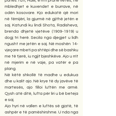
punës. I ati, Halili, e rriti pranë vetes, në 
mbledhjet e kuvendet e burrave, në 
odën kosovare. Kjo edukatë që mori 
në fëmijëri, la gjurmë në gjithë jetën e 
saj. Katundi ku lindi Shota, Radisheva, 
brenda dhjetë vjetëve (1909-1919) u 
dogj tri herë. Secila nga djegjet u lidh 
ngusht me jetën e saj. Në moshën 14-
vjeçare mbeti pa shtëpi dhe së bashku 
me të tjerë, iu ngjit bjeshkëve. Ajo u rrit 
në mjerim e në vaje, pa vatër e pa 
plang.
Në këtë shkollë të madhe u edukua 
dhe u kalit ajo. Në krye të dy javëve të 
martesës, ajo filloi luftën me armë. 
Qysh atë ditë, lufta për liri u bë beteja 
e saj.
Ajo hyri në vallen e luftës së gjatë, të 
ashpër e të pamëshirshme. U nda nga 