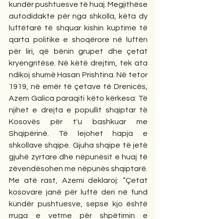
kundër pushtuesve të huaj. Megjithëse 
autodidakte për nga shkolla, këta dy 
luftëtarë të shquar kishin kuptime të 
qarta politike e shoqërore në luftën 
për liri, që bënin grupet dhe çetat 
kryengritëse. Në këtë drejtim, tek ata 
ndikoj shumë Hasan Prishtina. Në tetor 
1919, në emër të çetave të Drenicës, 
Azem Galica paraqiti këto kërkesa: Të 
njihet e drejta e popullit shqiptar të 
Kosovës për t'u bashkuar me 
Shqipërinë. Të lejohet hapja e 
shkollave shqipe. Gjuha shqipe të jetë 
gjuhë zyrtare dhe nëpunësit e huaj të 
zëvendësohen me nëpunës shqiptarë. 
Me atë rast, Azemi deklaroj: “Çetat 
kosovare janë për luftë deri në fund 
kundër pushtuesve, sepse kjo është 
rruga e vetme për shpëtimin e 