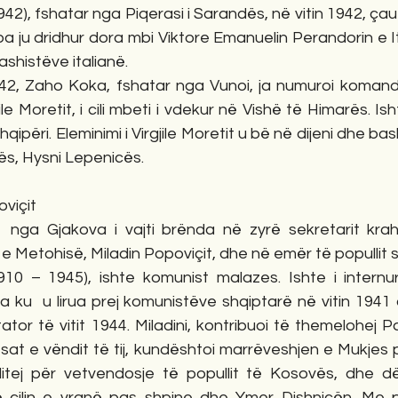
a ju dridhur dora mbi Viktore Emanuelin Perandorin e Ita
fashistëve italianë.
942, Zaho Koka, fshatar nga Vunoi, ja numuroi komandan
e Moretit, i cili mbeti i vdekur në Vishë të Himarës. Isht
Shqipëri. Eleminimi i Virgjile Moretit u bë në dijeni dhe ba
ës, Hysni Lepenicës. 
oviçit
nga Gjakova i vajti brënda në zyrë sekretarit krahi
Metohisë, Miladin Popoviçit, dhe në emër të popullit s
1910 – 1945), ishte komunist malazes. Ishte i internur
a ku  u lirua prej komunistëve shqiptarë në vitin 1941
tator të vitit 1944. Miladini, kontribuoi të themelohej P
sat e vëndit të tij, kundështoi marrëveshjen e Mukjes 
litej për vetvendosje të popullit të Kosovës, dhe d
ë cilin e vranë pas shpine dhe Ymer Dishnicën. Me pol