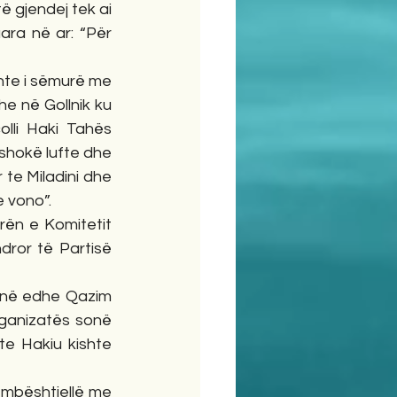
ë gjendej tek ai 
ara në ar: “Për 
hte i sëmurë me 
e në Gollnik ku 
lli Haki Tahës 
 shokë lufte dhe 
te Miladini dhe 
e vono”.
ën e Komitetit 
ror të Partisë 
anë edhe Qazim 
rganizatës sonë 
e Hakiu kishte 
 mbështjellë me 