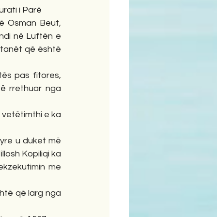
urati i Parë 
 të Osman Beut, 
ndi në Luftën e 
tanët që është 
s pas fitores, 
të rrethuar nga 
 vetëtimthi e ka 
tyre u duket më 
osh Kopiliqi ka 
ekzekutimin me 