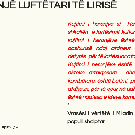
NJË LUFTËTARI TË LIRISË
gime
Novela
Romane
English
Përkth
Kujtimi i heronjve si  Hak
shkallën  e lartësimit kultur
kujtimi i heronjëve është
dashurisë ndaj atdheut 
detyrës  për të lartësuar at
Kujtimi i heronjëve është 
akteve armiqësore  dhe 
kombëtare, është betimi  pë
atdheun, për të ecur në udh
është ndalesa e ideve komu
*
Vrasësi i vërtëtë i Miladin 
populli shqiptar
 LEPENICA