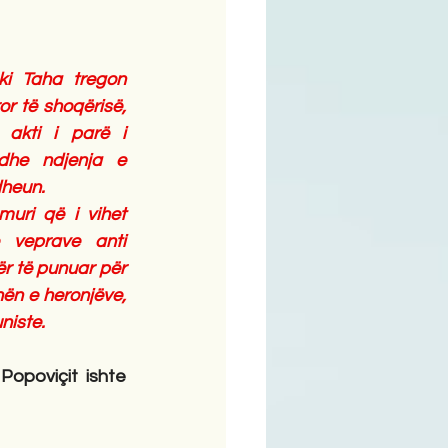
ime
i Taha tregon  
or të shoqërisë, 
 akti i parë i 
dhe ndjenja e 
dheun.
muri që i vihet 
veprave anti 
r të punuar për 
ën e heronjëve, 
niste.
Popoviçit ishte 