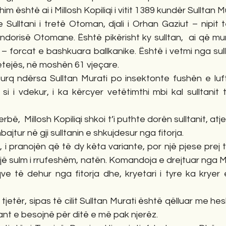
m është ai i Millosh Kopiliqi i vitit 1389 kundër Sulltan M
e Sulltani i tretë Otoman, djali i Orhan Gaziut – nipit
ndorisë Otomane. Është pikërisht ky sulltan,  ai që mu
 forcat e bashkuara ballkanike. Është i vetmi nga sull
etejës, në moshën 61 vjeçare.
urq ndërsa Sulltan Murati po insektonte fushën e luftë
 si i vdekur, i ka kërcyer vetëtimthi mbi kal sulltanit 
bë,  Millosh Kopiliqi shkoi t’i puthte dorën sulltanit, atje
ajtur në gji sulltanin e shkujdesur nga fitorja. 
, i pranojën që të dy këta variante, por një pjese prej 
jë sulm i rrufeshëm, natën. Komandoja e drejtuar nga Mill
e të dehur nga fitorja dhe, kryetari i tyre ka kryer 
iant e besojnë për ditë e më pak njerëz.