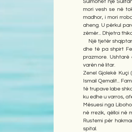
Sulmohet një Sulltan
mori vesh se në tok
madhor, i mori rrob
aheng. U përkul para
zëmër... Dhjetra thika 
    Një tjetër shqiptar arbresh Axhisilao Milani (1830 – 1856), shtiu kundër perandorit të egër 
dhe të pa shpirt Fe
prazmore. Ushtarë d
varën në litar. 
Zenel Gjolekë Kuçi 
Ismail Qemalit... Fam
të trupave labe shko
ku edhe u varros, af
Mësuesi nga Libohov
në rrezik, qëlloi në
Rustemi për hakmarrj
spital.