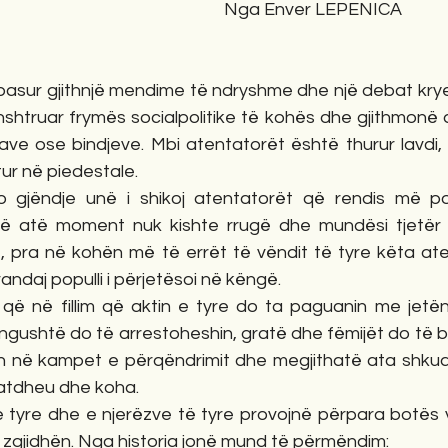
Nga Enver LEPENICA
asur gjithnjë mendime të ndryshme dhe një debat kryesis
nshtruar frymës socialpolitike të kohës dhe gjithmonë ak
save ose bindjeve. Mbi atentatorët është thurur lavdi,
ur në piedestale. 
o gjëndje unë i shikoj atentatorët që rendis më po
ë atë moment nuk kishte rrugë dhe mundësi tjetër p
, pra në kohën më të errët të vëndit të tyre këta ate
andaj populli i përjetësoi në këngë. 
 që në fillim që aktin e tyre do ta paguanin me jetën
 ngushtë do të arrestoheshin, gratë dhe fëmijët do të 
 në kampet e përqëndrimit dhe megjithatë ata shkuan
 atdheu dhe koha. 
e tyre dhe e njerëzve të tyre provojnë përpara botës v
 zgjidhën. Nga historia jonë mund të përmëndim: