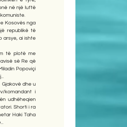
ë në një luftë 
 komuniste. 
n e Kosovës nga 
ë republikë të 
arsye, ai ishte 
m të plotë me 
lavisë së Re që 
iladin Popoviçi 
.  
e Gjakovë dhe u 
zv/komandant i 
nën udhëheqien 
ri. Shorti i ra 
lnetar Haki Taha 
..