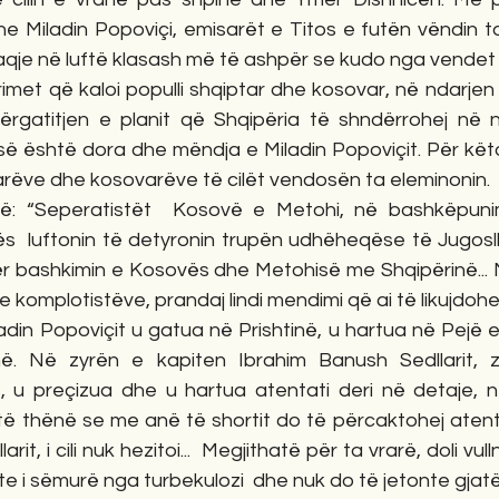
Miladin Popoviçi, emisarët e Titos e futën vëndin ton
paqje në luftë klasash më të ashpër se kudo nga vendet
rimet që kaloi populli shqiptar dhe kosovar, në ndarje
rgatitjen e planit që Shqipëria të shndërrohej në nj
së është dora dhe mëndja e Miladin Popoviçit. Për këto 
tarëve dhe kosovarëve të cilët vendosën ta eleminonin.
bë: “Seperatistët  Kosovë e Metohi, në bashkëpuni
itës  luftonin të detyronin trupën udhëheqëse të Jugosl
ër bashkimin e Kosovës dhe Metohisë me Shqipërinë... M
komplotistëve, prandaj lindi mendimi që ai të likujdohej..
adin Popoviçit u gatua në Prishtinë, u hartua në Pejë 
inë. Në zyrën e kapiten Ibrahim Banush Sedllarit, 
s, u preçizua dhe u hartua atentati deri në detaje, 
htë thënë se me anë të shortit do të përcaktohej atentato
it, i cili nuk hezitoi...  Megjithatë për ta vrarë, doli vul
te i sëmurë nga turbekulozi  dhe nuk do të jetonte gjatë.