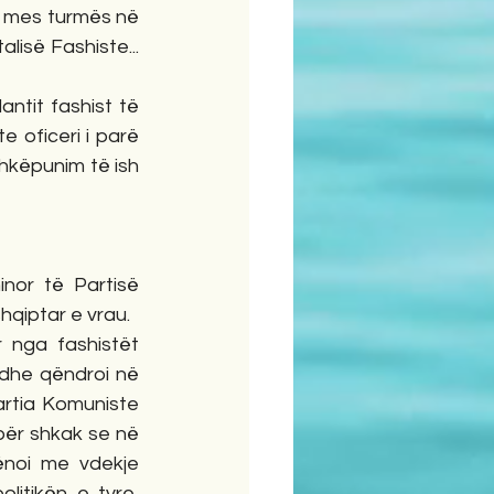
lisë Fashiste... 
tit fashist të 
e oficeri i parë 
shkëpunim të ish 
nor të Partisë 
hqiptar e vrau.
 nga fashistët 
 dhe qëndroi në 
artia Komuniste 
për shkak se në 
ënoi me vdekje 
itikën e tyre, 