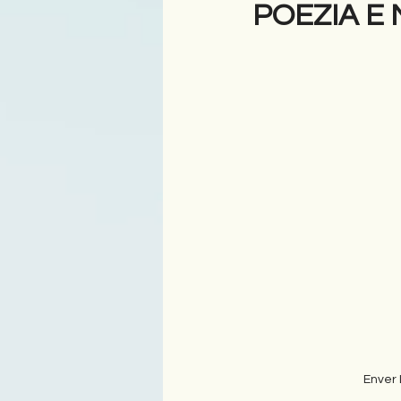
POEZIA E 
Antologji
Poezi
Tre
Enver