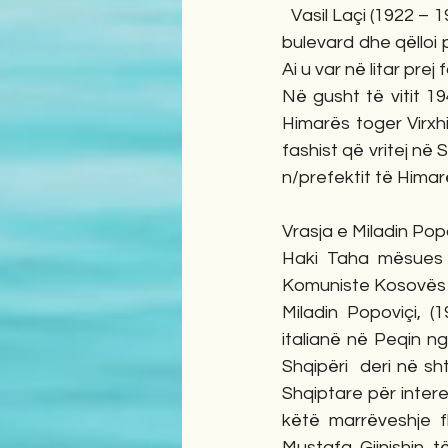
  Vasil Laçi (1922 – 1942), fshatar nga Piqerasi i Sarandës, në vitin 1942, çau mes turmës në 
bulevard dhe qëlloi p
Ai u var në litar prej 
Në gusht të vitit 1
Himarës toger Virxhil
fashist që vritej në 
n/prefektit të Himar
Vrasja e Miladin Pop
Haki Taha mësues  
Komuniste Kosovës e 
Miladin Popoviçi, (
italianë në Peqin ng
Shqipëri  deri në sh
Shqiptare për intere
këtë marrëveshje f
Mustafa Gjinishin t