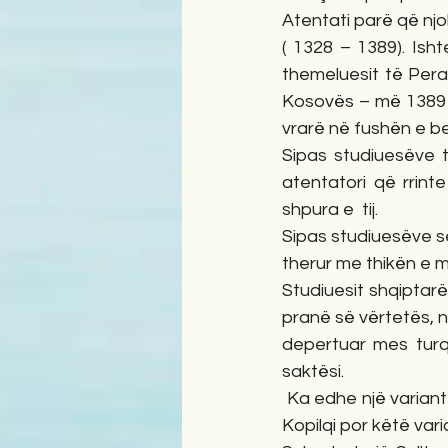
Atentati parë që njohi
( 1328 – 1389). Isht
themeluesit të Pera
Kosovës – më 1389 –
vrarë në fushën e b
Sipas studiuesëve t
atentatori që rrinte
shpura e  tij.
Sipas studiuesëve ser
therur me thikën e mb
Studiuesit shqiptarë
pranë së vërtetës, n
depertuar mes turqv
saktësi.
 Ka edhe një variant tjetër, sipas të cilit Sulltan Murati është qëlluar me heshtë që larg nga 
Kopilqi por këtë var