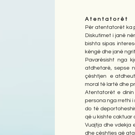
A t e n t a t o r ë t
Për atentatorët ka p
Diskutimet i janë në
bishta sipas intere
këngë dhe janë ngrit
Pavarësisht nga kj
atdhetarë, sepse n
çështjen  e atdheut
moral të lartë dhe pr
Atentatorët e dinin
persona nga rrethi i
do të deportoheshin
që u kishte caktuar
Vuajtja dhe vdekja 
dhe çështjes që ata