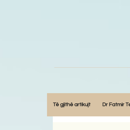
Të gjithë artikujt
Dr Fatmir T
Opinione
Komunitet