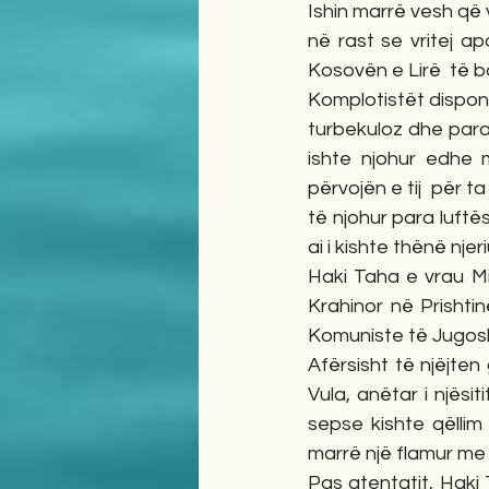
Ishin marrë vesh që v
në rast se vritej a
Kosovën e Lirë  të b
Komplotistët dispono
turbekuloz dhe para
ishte njohur edhe m
përvojën e tij  për t
të njohur para luftë
ai i kishte thënë njer
Haki Taha e vrau Mi
Krahinor në Prishti
Komuniste të Jugosll
Afërsisht të njëjte
Vula, anëtar i njësi
sepse kishte qëlli
marrë një flamur me 
Pas atentatit, Haki