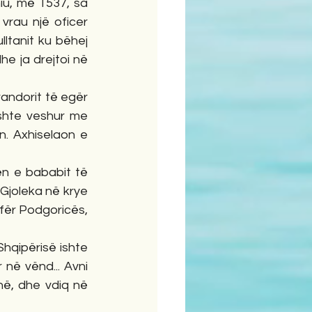
iu, më 1537, sa 
rau një oficer 
tanit ku bëhej 
e ja drejtoi në 
shte veshur me 
. Axhiselaon e 
n e bababit të 
 Gjoleka në krye 
fër Podgoricës, 
qipërisë ishte 
në vënd... Avni 
në, dhe vdiq në 