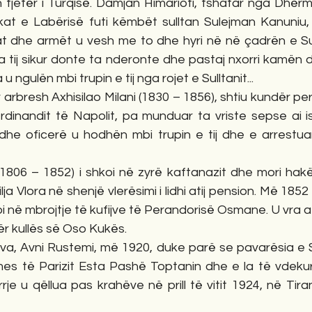
 tjetër i Turqisë. Damjan Himarioti, fshatar nga Dhërm
at e Labërisë futi këmbët sulltan Sulejman Kanuniu, v
at dhe armët u vesh me to dhe hyri në në çadrën e Sull
 tij sikur donte ta nderonte dhe pastaj nxorri kamën dh
u ngulën mbi trupin e tij nga rojet e Sulltanit...  
rdinandit të Napolit, pa munduar ta vriste sepse ai i
he oficerë u hodhën mbi trupin e tij dhe e arrestuan
(1806 – 1852) i shkoi në zyrë kaftanazit dhe mori hakë
ilja Vlora në shenjë vlerësimi i lidhi atij pension. Më 1852
i në mbrojtje të kufijve të Perandorisë Osmane. U vra a
ër kullës së Oso Kukës.
a, Avni Rustemi, më 1920, duke parë se pavarësia e Sh
 mes të Parizit Esta Pashë Toptanin dhe e la të vdekur 
e u qëllua pas krahëve në prill të vitit 1924, në Tira