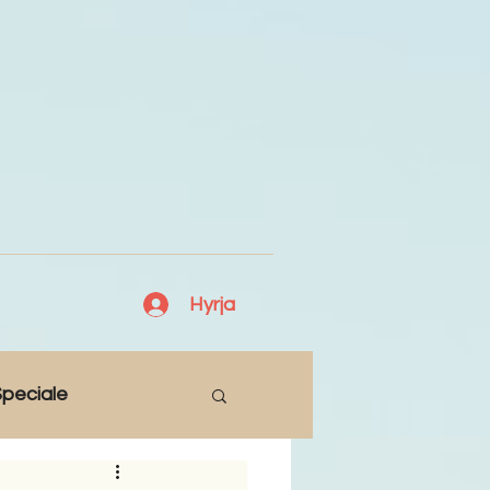
Hyrja
peciale
Lajme