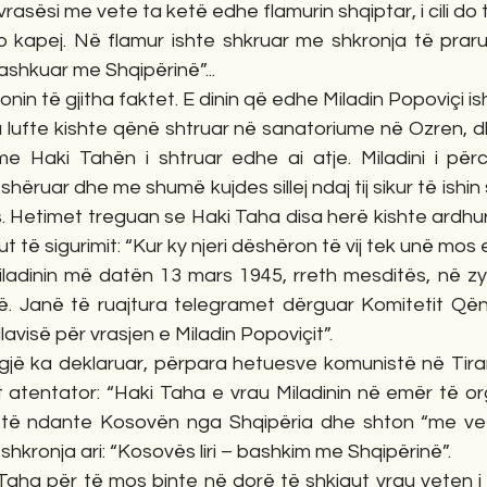
rasësi me vete ta ketë edhe flamurin shqiptar, i cili do t
po kapej. Në flamur ishte shkruar me shkronja të praru
ashkuar me Shqipërinë”...
nin të gjitha faktet. E dinin që edhe Miladin Popoviçi is
 lufte kishte qënë shtruar në sanatoriume në Ozren, dh
e Haki Tahën i shtruar edhe ai atje. Miladini i përco
a shëruar dhe me shumë kujdes sillej ndaj tij sikur të ishin
s. Hetimet treguan se Haki Taha disa herë kishte ardhur 
iut të sigurimit: “Kur ky njeri dëshëron të vij tek unë mos 
ladinin më datën 13 mars 1945, rreth mesditës, në zyr
në. Janë të ruajtura telegramet dërguar Komitetit Qënd
avisë për vrasjen e Miladin Popoviçit”. 
n gjë ka deklaruar, përpara hetuesve komunistë në Tir
tit atentator: “Haki Taha e vrau Miladinin në emër të o
m të ndante Kosovën nga Shqipëria dhe shton “me vet
shkronja ari: “Kosovës liri – bashkim me Shqipërinë”.
 Taha për të mos binte në dorë të shkjaut vrau veten i