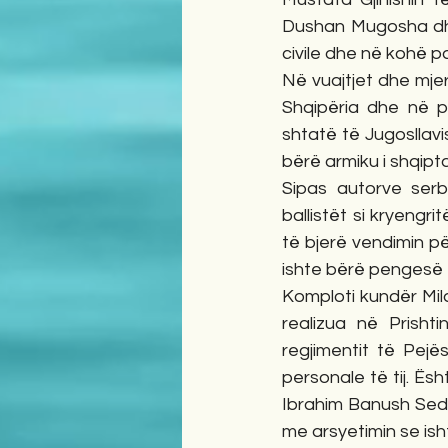
Dushan Mugosha dhe 
civile dhe në kohë 
Në vuajtjet dhe mje
Shqipëria dhe në pë
shtatë të Jugosllavi
bërë armiku i shqip
Sipas autorve ser
ballistët si kryengr
të bjerë vendimin p
ishte bërë pengesë e 
Komploti kundër Mil
realizua në Prisht
regjimentit të Pejë
personale të tij. Ës
Ibrahim Banush Sedllar
me arsyetimin se ish