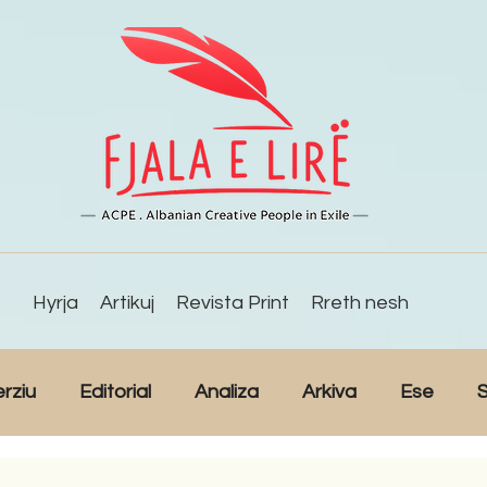
Hyrja
Artikuj
Revista Print
Rreth nesh
erziu
Editorial
Analiza
Arkiva
Ese
S
Reportazh
Studime
Intervista
Kulturë