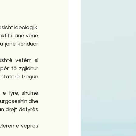
ht ideologjik.  
tit i janë vënë 
 u janë kënduar 
shtë vetëm si 
ër të zgjidhur 
ntatorë tregun 
 e tyre, shumë 
burgoseshin dhe 
 drejt detyrës 
lerën e veprës 