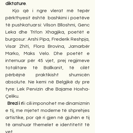
diktature
. 
  Kjo që i ngre vlerat më tepër 
përkthyesit është  bashkimi i poetëve 
të pushkatuar si: Vilson Blloshmi, Genc 
Leka dhe Trifon Xhagjika, poetët e 
burgosur : Arshi Pipa, Frederik Reshpja, 
Visar Zhiti, Flora Brovina, Jamarbër 
Marko, Maks Velo. Dhe poetët e 
internuar për 45 vjet, prej regjimeve 
totalitare të Ballkanit, të cilët 
përbëjnë praktikisht shumicën 
absolute. Ne kemi në Belgjikë dy pre 
tyre: Lek Pervizin dhe Bajame Hoxha- 
Çeliku.    
Brezi i ri
 i cili imponohet me dinamizmin 
e tij, me mjetet moderne të shprehjes 
artistike, por që ri gjen në gjuhën e tij 
të amshuar themelet e identitetit të 
vet.   