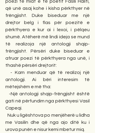
poezi të miat e të poetit Faslli Haliti, 
që unë asaj kohe i kisha përkthyer në 
frëngjisht. Duke biseduar me një 
drejtor belg i flas për poezitë e 
përkthyera e kur ai i lexoi, i pëlqeu 
shumë. Atëherë më lindi ideja se mund 
të realizoja një antologji shqip-
frëngjisht. Përsëri duke biseduar e 
afruar poezi të përkthyera nga unë, i 
thashë përsëri drejtorit:
- Kam menduar që të realizoj një 
antologji. Ai bëri interesim të 
mëtejshëm e më tha:
-Një antologji shqip-frëngjisht është 
gati në përfundim nga përkthyesi Vasil 
Capeqi.
Nuk u ligështova po menjëherë u lidha 
me Vasilin dhe që nga ajo ditë ku i 
urova punën e nisur kemi mbetur miq.