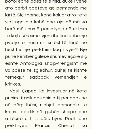
botoi edhe poezitë e mia, duke i venë 
ato përbri poeteve që përmenda më 
lartë. Siç thamë, kanë kaluar afro tetë 
vjet nga ajo kohë dhe ajo që më ka 
bërë më shumë përshtypje në rikthim 
të kujtesës sime, vjen dhe lind edhe një 
pyetje e heshtur: si është lënë në 
heshtje një
 përkthim kaq i vyer? Një 
punë këmbëngulëse shumëvjeçare siç 
është Antologjia shqip-frëngjisht me 
80 poetë të zgjedhur, duhej të kishte 
tërhequr sadopak vëmendjen e 
kritikës.  
  Vasil Çapeqi ka investuar në këtë 
punim titanik pasionin e tij për poezinë 
në përgjithësi, njohjet personale të 
krijimit poetik në gjuhën shqipe dhe 
aftësitë e tij si përkthyes. Poeti dhe 
përkthyesi Francis Chenot ka 