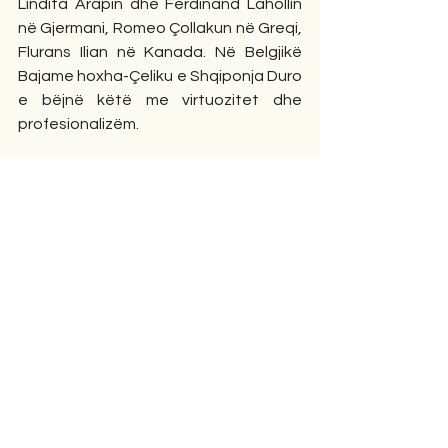
Lindita Arapin dhe Ferdinand Lahollin 
në Gjermani, Romeo Çollakun në Greqi, 
Flurans Ilian në Kanada. Në Belgjikë 
Bajame hoxha-Çeliku e Shqiponja Duro 
e bëjnë këtë me virtuozitet dhe 
profesionalizëm. 
     A nuk është mjerimi më i madh 
kolektiv i një populli, i vetmi në botë, ku 
bëhen akoma dy pyetje ekzistenciale: 
“a do te behet ndonjëherë Shqipëria?” 
dhe “a do te bëhemi ne shqiptaret 
njerëz?”
  Kësaj pyetje i jep kuptim dhe përgjigje 
më së miri përkthyesi ynë i nderuar 
Vasil Capeqi me realizimin dhe 
kompozimin e kësaj antologjie ku ka 
përfshirë ide të larta pa dallime 