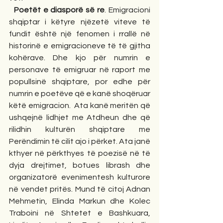
Poetët e diasporë së re
. Emigracioni 
shqiptar i këtyre njëzetë viteve të 
fundit është një fenomen i rrallë në 
historinë e emigracioneve të të gjitha 
kohërave. Dhe kjo për numrin e 
personave të emigruar në raport me 
popullsinë shqiptare, por edhe për 
numrin e poetëve që e kanë shoqëruar 
këtë emigracion.  Ata kanë meritën që 
ushqejnë lidhjet me Atdheun dhe që 
rilidhin kulturën shqiptare me 
Perëndimin të cilit ajo i përket. Ata janë 
kthyer në përkthyes të poezisë në të 
dyja drejtimet, botues librash dhe 
organizatorë evenimentesh kulturore 
në vendet pritës. Mund të citoj Adnan 
Mehmetin, Elinda Markun dhe Kolec 
Traboini në Shtetet e Bashkuara, 