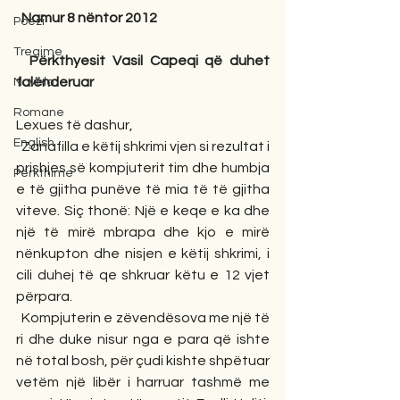
Namur 8 nëntor 2012
Poezi
Tregime
Përkthyesit Vasil Capeqi që duhet 
falënderuar
Novela
Romane
Lexues të dashur,
English
Zanafilla e këtij shkrimi vjen si rezultat i 
prishjes së kompjuterit tim dhe humbja 
Përkthime
e të gjitha punëve të mia të të gjitha 
viteve. Siç thonë: Një e keqe e ka dhe 
një të mirë mbrapa dhe kjo e mirë 
nënkupton dhe nisjen e këtij shkrimi, i 
cili duhej të qe shkruar këtu e 12 vjet 
përpara.
Kompjuterin e zëvendësova me një të 
ri dhe duke nisur nga e para që ishte 
në total bosh, për çudi kishte shpëtuar 
vetëm një libër i harruar tashmë me 