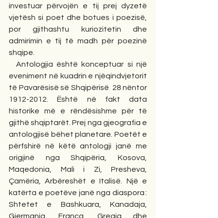
investuar përvojën e tij prej dyzetë 
vjetësh si poet dhe botues i poezisë, 
por gjithashtu kuriozitetin dhe 
admirimin e tij të madh për poezinë 
shqipe. 
  Antologjia është konceptuar si një 
eveniment në kuadrin e njëqindvjetorit 
të Pavarësisë së Shqipërisë  28 nëntor 
1912-2012. Është në fakt data 
historike më e rëndësishme për të 
gjithë shqiptarët. Prej nga gjeografia e 
antologjisë bëhet planetare. Poetët e 
përfshirë në këtë antologji janë me 
origjinë nga Shqipëria, Kosova, 
Maqedonia, Mali i Zi, Presheva, 
Çamëria, Arbëreshët e Italisë. Një e 
katërta e poetëve janë nga diaspora : 
Shtetet e Bashkuara, Kanadaja, 
Gjermania, Franca, Greqia dhe 