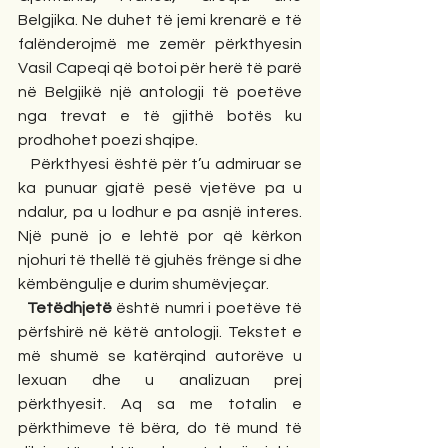
Belgjika. Ne duhet të jemi krenarë e të 
falënderojmë me zemër përkthyesin 
Vasil Capeqi që botoi për herë të parë 
në Belgjikë një antologji të poetëve 
nga trevat e të gjithë botës ku 
prodhohet poezi shqipe. 
   Përkthyesi është për t’u admiruar se 
ka punuar gjatë pesë vjetëve pa u 
ndalur, pa u lodhur e pa asnjë interes. 
Një punë jo e lehtë por që kërkon 
njohuri të thellë të gjuhës frënge si dhe 
këmbëngulje e durim shumëvjeçar.
Tetëdhjetë
 është numri i poetëve të 
përfshirë në këtë antologji. Tekstet e 
më shumë se katërqind autorëve u 
lexuan dhe u analizuan prej 
përkthyesit. Aq sa me totalin e 
përkthimeve të bëra, do të mund të 