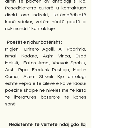
dilnin të paktën dy antologji si kjo. 
Pesëdhjetetre autorë u kontaktuan 
direkt ose indirekt, tetëmbëdhjetë 
kanë vdekur, vetëm nëntë poetë ai 
nuk mundi t’i kontaktojë. 
Poetët e njohur botërisht : 
Migjeni, Dritëro Agolli, Ali Podrimja, 
Ismail Kadare, Agim Vinca, Esad 
Mekuli,  Fatos Arapi, Xhevair Spahiu, 
Arshi Pipa, Frederik Reshpja, Martin 
Camaj, Azem Shkreli. Kjo antologji 
është vepra e të cilëve e ka vendosur 
poezinë shqipe në nivelet më të larta 
të literaturës botërore të kohës 
sonë.     
Rezistentë të vërtetë ndaj çdo lloj 