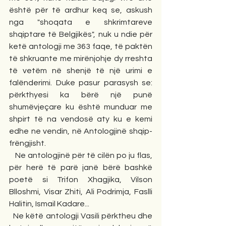
është për të ardhur keq se, askush 
nga "shoqata e shkrimtareve 
shqiptare të Belgjikës", nuk u ndie për 
ketë antologji me 363 faqe, të paktën 
të shkruante me mirënjohje dy rreshta 
të vetëm në shenjë të një urimi e 
falënderimi. Duke pasur parasysh se: 
përkthyesi ka bërë një punë 
shumëvjeçare ku është munduar me 
shpirt të na vendosë aty ku e kemi 
edhe ne vendin, në Antologjinë shqip-
frëngjisht.
Ne antologjinë për të cilën po ju flas, 
për herë të parë janë bërë bashkë 
poetë si Trifon Xhagjika, Vilson 
Blloshmi, Visar Zhiti, Ali Podrimja, Faslli 
Halitin, Ismail Kadare...
Ne këtë antologji Vasili përktheu dhe 