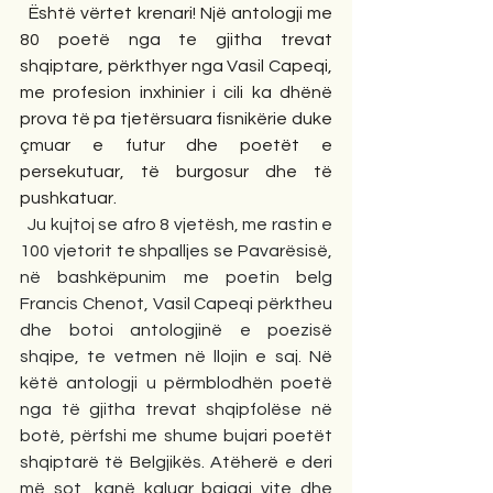
Është vërtet krenari! Një antologji me 
80 poetë nga te gjitha trevat 
shqiptare, përkthyer nga Vasil Capeqi, 
me profesion inxhinier i cili ka dhënë 
prova të pa tjetërsuara fisnikërie duke 
çmuar e futur dhe poetët e 
persekutuar, të burgosur dhe të 
pushkatuar.
Ju kujtoj se afro 8 vjetësh, me rastin e 
100 vjetorit te shpalljes se Pavarësisë, 
në bashkëpunim me poetin belg 
Francis Chenot, Vasil Capeqi përktheu 
dhe botoi antologjinë e poezisë 
shqipe, te vetmen në llojin e saj. Në 
këtë antologji u përmblodhën poetë 
nga të gjitha trevat shqipfolëse në 
botë, përfshi me shume bujari poetët 
shqiptarë të Belgjikës. Atëherë e deri 
më sot, kanë kaluar bajagi vite dhe 