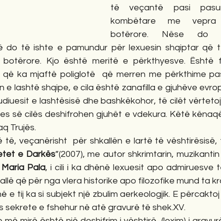
të veçantë pasi pasuro
kombëtare me vepra t
botërore. Nëse do t
ë do të ishte e pamundur për lexuesin shqiptar që të
t botërore. Kjo është meritë e përkthyesve. Është 
 që ka mjaftë poliglotë  që merren me përkthime pas
e lashtë shqipe, e cila është zanafilla e gjuhëve evrop
diuesit e lashtësisë dhe bashkëkohor, të cilët vërtetoj
es së cilës deshifrohen gjuhët e vdekura. Këtë kënaqës
aq Trujës. 
etet e Darkës
”(2007), me autor shkrimtarin, muzikantin
 Maria Pala
, i cili i ka dhënë lexuesit apo admiruesve
rrallë që për nga vlera historike apo filozofike mund ta 
 e tij ka si subjekt një zbulim aerkeologjik. E përcaktoj kë
ës sekrete e fshehur në atë gravurë të shek.XV. 
, ose më mirë është një deshifrim i vështirë, (lexim) i gravu