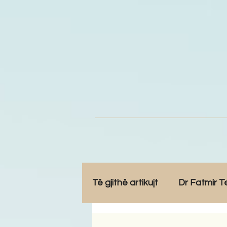
Të gjithë artikujt
Dr Fatmir T
Opinione
Komunitet