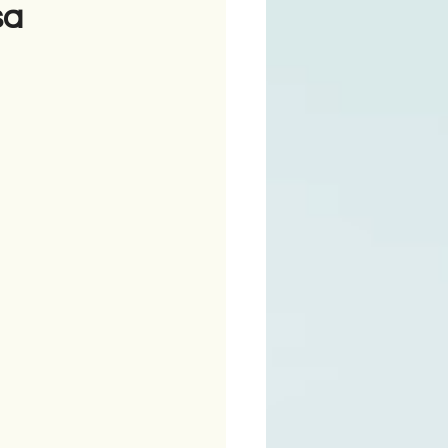
sa
ime