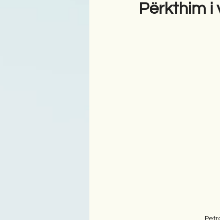
Përkthim i 
Antologji
Poezi
Tre
Petr