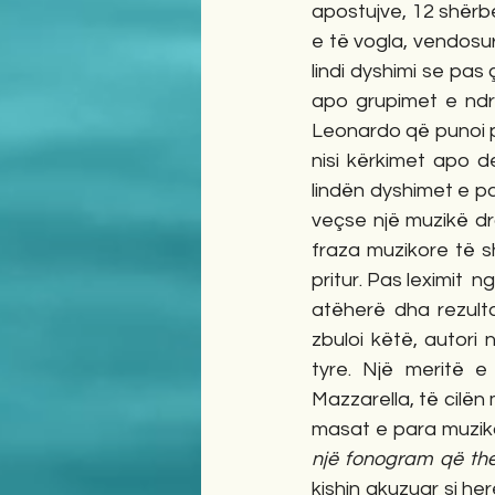
apostujve, 12 shërb
e të vogla, vendosu
lindi dyshimi se pas 
apo grupimet e ndry
Leonardo që punoi pë
nisi kërkimet apo de
lindën dyshimet e pa
veçse një muzikë dra
fraza muzikore të sh
pritur. Pas leximit  
atëherë dha rezulta
zbuloi këtë, autori 
tyre. Një meritë e
Mazzarella, të cilën
masat e para muziko
një fonogram që the
kishin akuzuar si her