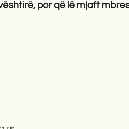
vështirë, por që lë mjaft mbre
gime
Novela
Romane
English
Përkth
aq Truja