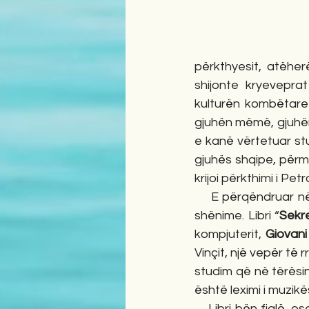
përkthyesit, atëher
shijonte kryevepra
kulturën kombëtare
gjuhën mëmë, gjuhën 
e kanë vërtetuar stu
gjuhës shqipe, përm
krijoi përkthimi i Petr
    E përqëndruar në të, veçanërisht  për shkallën e lartë të vështirësisë, fillova të mbajë 
shënime. Libri “
Sekr
kompjuterit, 
Giovani
Vinçit, një vepër të 
studim që në tërësinë
është leximi i muzik
    Libri bën fjalë