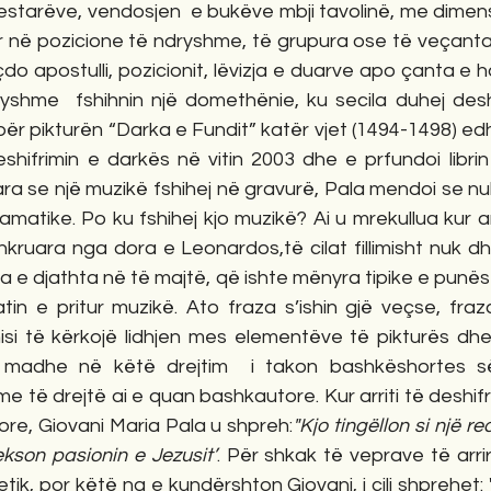
estarëve, vendosjen  e bukëve mbji tavolinë, me dimen
r në pozicione të ndryshme, të grupura ose të veçanta.
çdo apostulli, pozicionit, lëvizja e duarve apo çanta e 
shme  fshihnin një domethënie, ku secila duhej deshif
r pikturën “Darka e Fundit” katër vjet (1494-1498) edh
shifrimin e darkës në vitin 2003 dhe e prfundoi librin
ra se një muzikë fshihej në gravurë, Pala mendoi se nu
matike. Po ku fshihej kjo muzikë? Ai u mrekullua kur arri
kruara nga dora e Leonardos,të cilat fillimisht nuk dh
nga e djathta në të majtë, që ishte mënyra tipike e punës s
tin e pritur muzikë. Ato fraza s’ishin gjë veçse, fraz
nisi të kërkojë lidhjen mes elementëve të pikturës dhe 
 madhe në këtë drejtim  i takon bashkëshortes së 
 me të drejtë ai e quan bashkautore. Kur arriti të deshif
re, Giovani Maria Pala u shpreh:
"Kjo tingëllon si një req
kson pasionin e Jezusit’
. Për shkak të veprave të arr
etik, por këtë na e kundërshton Giovani, i cili shprehet: 