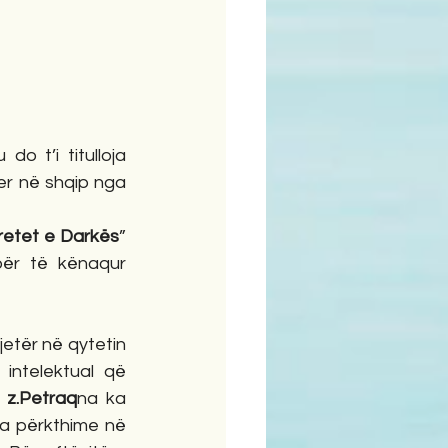
do t’i titulloja 
er në shqip nga 
retet e Darkës
” 
për të kënaqur 
intelektual që 
 
z.Petraq
na ka 
isa përkthime në 