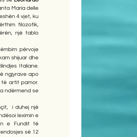
anta Maria delle 
shën 4 vjet, ku 
him filozofik, 
rën, një tablo 
kam shijuar dhe 
ndjes Italiane. 
ë ngjyrave apo 
të artit pamor. 
 ra ndërmend se 
ndësoi leximin e 
n e Fundit të 
vendosjes së 12 