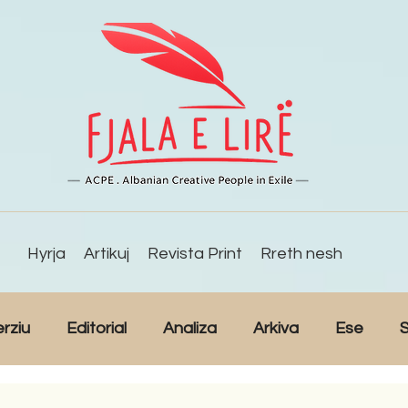
Hyrja
Artikuj
Revista Print
Rreth nesh
erziu
Editorial
Analiza
Arkiva
Ese
S
Reportazh
Studime
Intervista
Kulturë