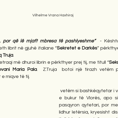
Vilhelme Vrana Haxhiraj  
rë, por që lë mjaft mbresa të pashlyeshme”
  - Kështu 
th librit në gjuhë italiane “
Sekretet e Darkës
” përkthy
q Truja
.
raqi më dhuroi librin e përkthyer prej tij, me titull “
Sek
ovani Maria Pala
.  Z.Truja  botoi një tirazh vetëm 
e miqve të tij.
 vetëm si bashkëqytetar i vjetër në qytetin 
e bukur të Vlorës, apo si 
pasqyron qytetari, por me
lidhur letërsia, kryesisht d