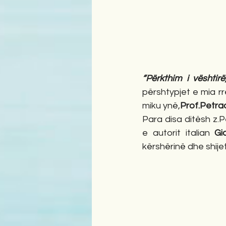
“Përkthim i vështi
përshtypjet e mia rre
miku ynë,
Prof.Petra
Para disa ditësh z.Pet
e autorit italian 
Gi
kërshërinë dhe shijet 