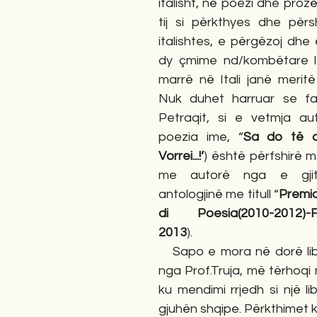
italisht, në poezi dhe prozë
tij si përkthyes dhe përsh
italishtes, e përgëzoj dhe 
dy çmime nd/kombëtare l
marrë në Itali janë merit
Nuk duhet harruar se fal
Petraqit, si e vetmja aut
poezia ime, “
Sa do të doj
Vorrei...!’
) është përfshirë m
me autorë nga e gjit
antologjinë me titull “
Premio
di Poesia(2010-2012)-Fi
2013
).
   Sapo e mora në dorë librin e përkthyer 
nga Prof.Truja, më tërhoqi m
ku mendimi rrjedh si një lib
gjuhën shqipe. Përkthimet k