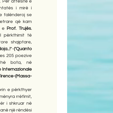
. Për aftësitë e 
tatës i mirë i 
e falënderoj se 
etrare që kam 
ë e 
Prof. Trujës.
 përkthimit të 
ore shqiptare, 
a...!
”-
(‘Quanto 
es 205 poezive 
hë bota, në 
 Internazionale 
rence-(Massa-
ënyra rrëfimit, 
ër i shkruar në 
anë një rëndësi 