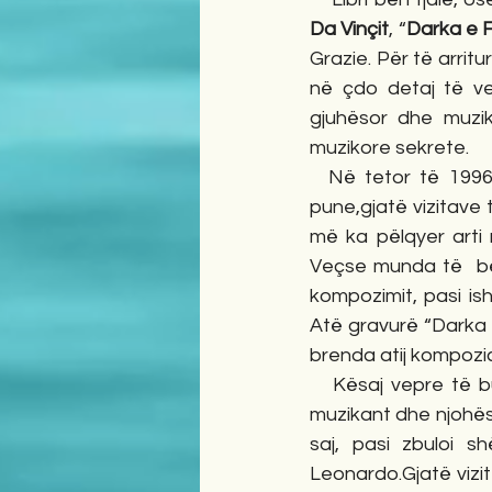
Da Vinçit
, “
Darka e F
Grazie. Për të arrit
në çdo detaj të vep
gjuhësor dhe muzik
muzikore sekrete. 
  Në tetor të 1996, ndodhesha në Milano me një ekip arsimor për shkëmbim përvoje 
pune,gjatë vizitave
më ka pëlqyer arti 
Veçse munda të  bëj
kompozimit, pasi is
Atë gravurë “Darka e
brenda atij kompozici
   Kësaj vepre të bukur, brenda së cilës ruhej një sekret i madh i Da Vinçit,  i duhej një 
muzikant dhe njohës i
saj, pasi zbuloi 
Leonardo.Gjatë vizi