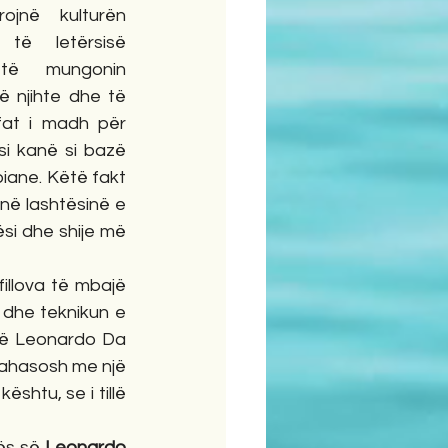
jnë kulturën 
ë letërsisë 
ë mungonin 
 njihte dhe të 
fat i madh për 
i kanë si bazë 
iane. Këtë fakt 
në lashtësinë e 
i dhe shije më 
 dhe teknikun e 
 të Leonardo Da 
krahasosh me një 
shtu, se i tillë 
rës së 
Leonardo 