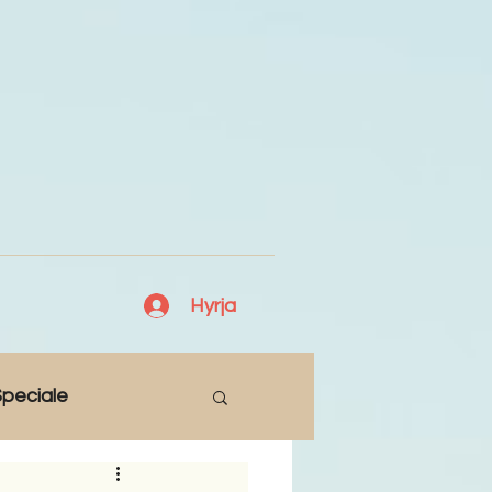
Hyrja
peciale
Lajme