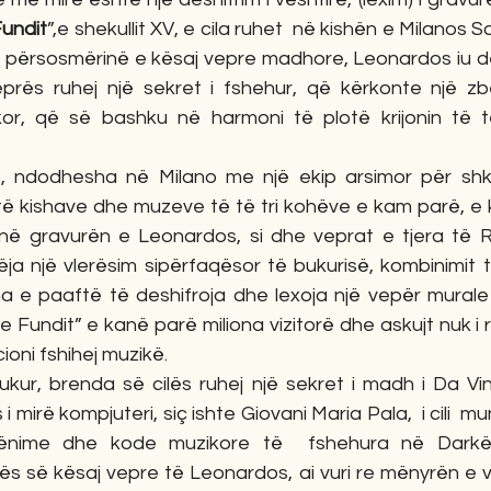
undit
”,e shekullit XV, e cila ruhet  në kishën e Milanos S
ur përsosmërinë e kësaj vepre madhore, Leonardos iu de
rës ruhej një sekret i fshehur, që kërkonte një zbërt
or, që së bashku në harmoni të plotë krijonin të të
 të kishave dhe muzeve të të tri kohëve e kam parë, e 
në gravurën e Leonardos, si dhe veprat e tjera të Rili
a një vlerësim sipërfaqësor të bukurisë, kombinimit t
ha e paaftë të deshifroja dhe lexoja një vepër murale 
 Fundit” e kanë parë miliona vizitorë dhe askujt nuk i
oni fshihej muzikë.  
 mirë kompjuteri, siç ishte Giovani Maria Pala,  i cili  mu
shënime dhe kode muzikore të  fshehura në Darkë
tës së kësaj vepre të Leonardos, ai vuri re mënyrën e 