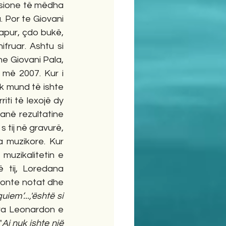
sione të mëdha 
 Por te Giovani 
hapur, çdo bukë, 
ruar. Ashtu si 
e Giovani Pala, 
 më 2007. Kur i 
k mund të ishte 
ti të lexojë dy 
anë rezultatine 
 tij në gravurë, 
a muzikore. Kur 
muzikalitetin e 
tij, Loredana 
ronte notat dhe 
uiem’...,'është si 
ira Leonardon e 
"
Ai nuk ishte një 