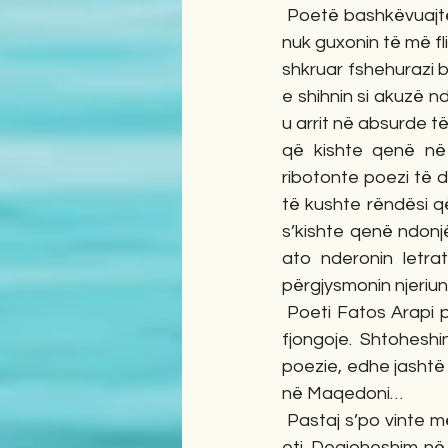
 Poetë bashkëvuajtës nuk kisha afër kur dola nga burgu dhe pothuajse të gjithë që njihja, 
nuk guxonin të më fl
shkruar fshehurazi bu
e shihnin si akuzë n
u arrit në absurde t
që kishte qenë në 
ribotonte poezi të d
të kushte rëndësi që
s’kishte qenë ndonjë
ato nderonin letra
përgjysmonin njeriu
 Poeti Fatos Arapi po nxirrte libër pas libri me poezi. Të hollë si flatrat. Me autografin si fill 
fjongoje. Shtohesh
poezie, edhe jashtë v
në Maqedoni…
 Pastaj s’po vinte më në Kafe “Europa”, ku e prisnin dhe miqtë, poetët Xhevo e  Pano, etj, 
etj. Degjoheshim në