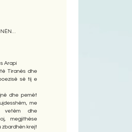
ime
ONËN…
s Arapi
oezisë së tij e 
kujdesshëm, me 
e vetëm dhe 
oj, megjithëse 
 zbardhën krejt 