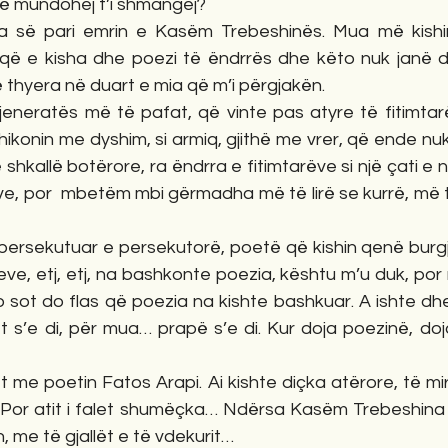
 që mundohej t’i shmangej?
që e kisha dhe poezi të ëndrrës dhe këto nuk janë d
 thyera në duart e mia që m’i përgjakën.
ikonin me dyshim, si armiq, gjithë me vrer, që ende nuk 
hkallë botërore, ra ëndrra e fitimtarëve si një çati e n
e, por  mbetëm mbi gërmadha më të lirë se kurrë, më të
jeve, etj, etj, na bashkonte poezia, kështu m’u duk, por 
 sot do flas që poezia na kishte bashkuar. A ishte dhe
ët s’e di, për mua… prapë s’e di. Kur doja poezinë, do
. Por atit i falet shumëçka… Ndërsa Kasëm Trebeshina 
, me të gjallët e të vdekurit…