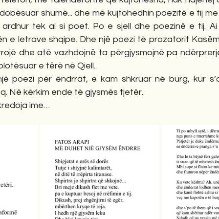
n dobësuar shumë... dhe më kujtohedhin poezitë e tij m
 ardhur tek ai si poet. Po e sjell dhe poezinë e tij. Ai
ën e letrave shqipe. Dhe një poezi të prozatorit Kasëm
rojë dhe atë vazhdojnë ta përgjysmojnë pa ndërprerje.
otësuar e tërë në Qiell.
keq. Në kërkim ende të gjysmës tjetër.
të kredoja ime…