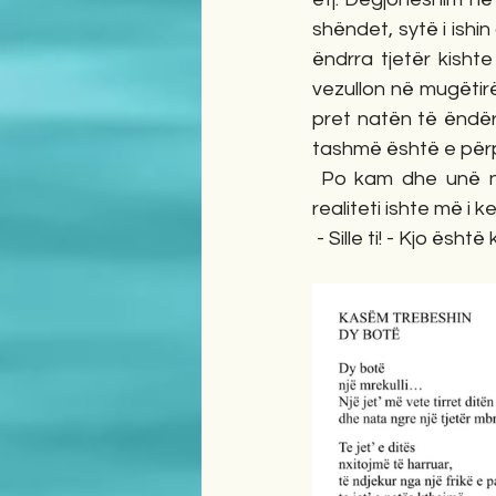
shëndet, sytë i ishi
ëndrra tjetër kishte
vezullon në mugëtir
pret natën të ëndër
tashmë është e përpl
 Po kam dhe unë një poezi për ëndrrat, e kam shkruar në burg, kur s’desha zgjim, se 
realiteti ishte më i 
 - Sille ti! - Kjo ësh