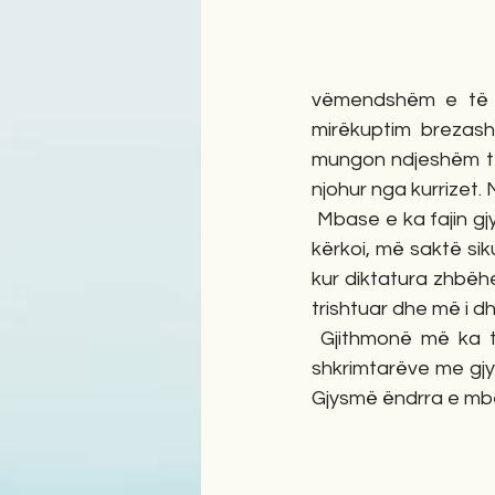
vëmendshëm e të p
mirëkuptim brezash
mungon ndjeshëm tek
njohur nga kurrizet. 
 Mbase e ka fajin gjysmë ëndrra, siç shkruan Fatos Arapi në një nga poezitë e tij. Ai sikur e 
kërkoi, më saktë si
kur diktatura zhbëhe
trishtuar dhe më i 
 Gjithmonë më ka tërhequr gjysmë ëndrra tjetër, ajo e pathëna dot dhe u afrohesha 
shkrimtarëve me gjy
Gjysmë ëndrra e mb