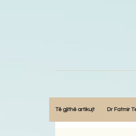
Të gjithë artikujt
Dr Fatmir T
Opinione
Komunitet