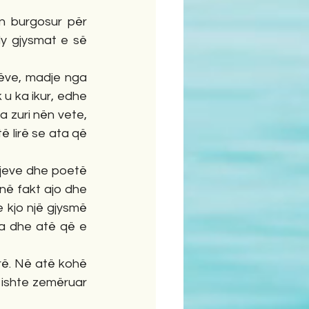
y gjysmat e së 
u ka ikur, edhe 
a zuri nën vete, 
 lirë se ata që 
në fakt ajo dhe 
 kjo një gjysmë 
ja dhe atë që e 
ishte zemëruar 