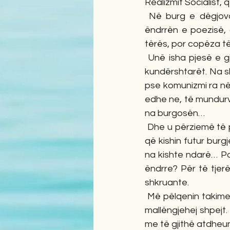
Realizmit Socialist,
 Në burg e dëgjova së pari emrin e Kasëm Trebeshinës. Mua më kishin burgosur për 
ëndrrën e poezisë, 
tërës, por copëza të
 Unë isha pjesë e gjeneratës më të pafat, që vinte pas atyre të fitimtarëve, madje nga 
kundërshtarët. Na sh
pse komunizmi ra në s
edhe ne, të mundurv
na burgosën…
 Dhe u përziemë të persekutuar e persekutorë, poetë që kishin qenë burgjeve dhe poetë 
që kishin futur burg
na kishte ndarë… Po
ëndrre? Për të tjer
shkruante.
 Më pëlqenin takimet me poetin Fatos Arapi. Ai kishte diçka atërore, të mirë. Në atë kohë 
mallëngjehej shpejt
me të gjithë atdheun