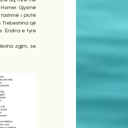
e Homer. Gjysmë 
 tashmë i plotë 
 Trebeshina që 
 Ëndrra e tyre 