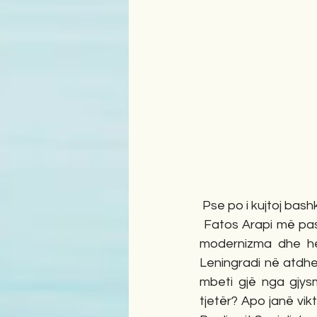
 Pse po i kujtoj ba
 Fatos Arapi më pas u bë pedagog universitar, poet i njohur, kritikohej herë pas here për 
modernizma dhe her
Leningradi në atdhe
mbeti gjë nga gjys
tjetër? Apo janë viktim