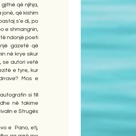
jonë, që kishim 
astaj s’e di, po 
po e shmangnin, 
të ndonjë poeti 
onjë gazetë që 
n në krye sikur 
 se autori vetë 
itë e tyre, kur 
ndrrave? Mos e 
dhe në takime 
ivalin e Strugës 
dhe aq mirë me 