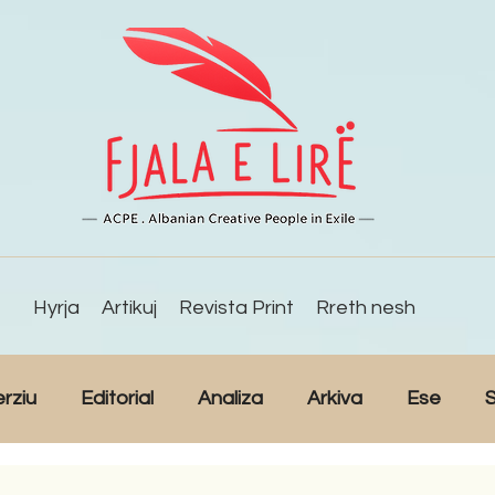
Hyrja
Artikuj
Revista Print
Rreth nesh
erziu
Editorial
Analiza
Arkiva
Ese
S
Reportazh
Studime
Intervista
Kulturë