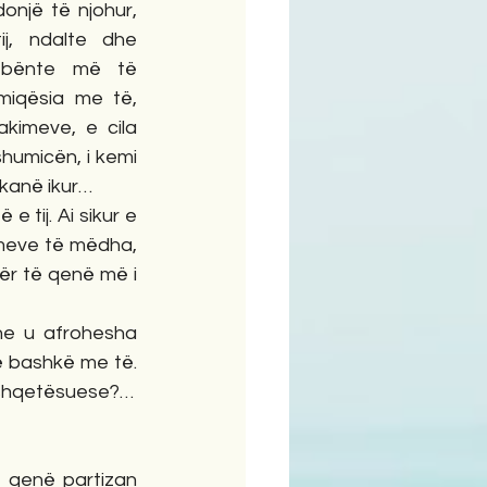
onjë të njohur, 
j, ndalte dhe 
 bënte më të 
iqësia me të, 
kimeve, e cila 
micën, i kemi  
 kanë ikur…
imeve të mëdha, 
ër të qenë më i 
ë bashkë me të. 
ë shqetësuese?…