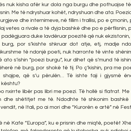
isnin. Me të ndryshuar kohët, ndryshuan dhe ata. Poezia 
rgjeve dhe internimeve, në fillim i trallisi, po e çmonin, p
daj vetes a rivale a të dyja bashkë dhe po e përflisnin, 
ë padëgjuara duke lavdëruar poezitë që nuk ekzistonin, 
burg, por s’kishte shkruar dot atje, etj, madje nd
ikurshme të ndonjë poeti, nuk harronte të vinte shënimi
 ato s’ishin “poezi burgu”, kur dihet që s’mund të ishin,
herë në burg, por shokë të tij. Po ç’kishin, pra me poez
t shqipe, që s’u përulën… Të ishte faji i gjysmë ë
n kështu?
in dhe shëtitjet me të. Ndodhte të shkonim bashkë 
endit, në Itali, po ai mori dhe “Kurorën e artë” në Fest
 telefon, më falenderonte që kujtohesha, nuk ndjehej 