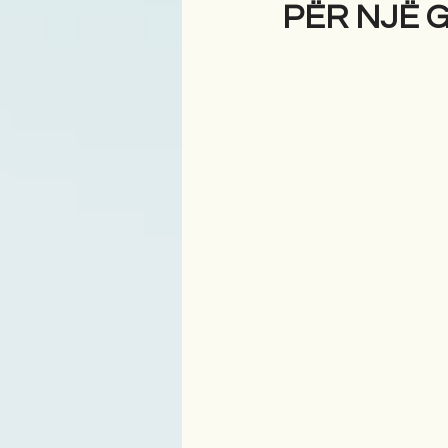
PËR NJË 
Antologji
Poezi
Tre