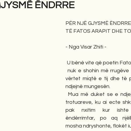
GJYSMË ËNDRRE
gime
Novela
Romane
English
Përkth
PËR NJË GJYSMË ËNDRRE
TË FATOS ARAPIT DHE T
- Nga Visar Zhiti -
 U bënë vite që poetin Fato
 nuk e shohin më rrugëve të Tiranës dhe 
vërtet miqtë e tij dhe të p
ndjejnë mungesën.
 Mua më duket se e ndjejnë dhe pemët 
trotuareve, ku ai ecte sh
pak nxitim kur isht
ëndërrimtar, po aq njëll
mosha ndryshonte, flokët iu