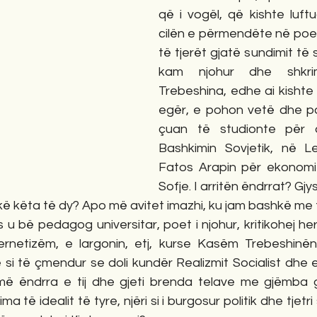
që i vogël, që kishte luftua
cilën e përmendëte në poe
të tjerët gjatë sundimit të so
kam njohur dhe shkrim
Trebeshina, edhe ai kishte 
egër, e pohon vetë dhe pas
çuan të studionte për d
Bashkimin Sovjetik, në Le
Fatos Arapin për ekonomi n
Sofje. I arritën ëndrrat? Gj
shkë këta të dy? Apo më avitet imazhi, ku jam bashkë me
netizëm, e largonin, etj, kurse Kasëm Trebeshinën
 si të çmendur se doli kundër Realizmit Socialist dhe 
më ëndrra e tij dhe gjeti brenda telave me gjëmba 
a të idealit të tyre, njëri si i burgosur politik dhe tjetri s