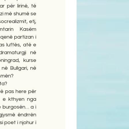
r për lirinë, të 
zi më shumë se 
crealizmit, etj, 
tarin Kasëm 
qenë partizan i 
 luftës, atë e 
ramaturgji në 
ningrad, kurse 
ë Bullgari, në 
ysmën?
 ta?
 e kthyen nga 
e burgosën… a i 
gjysmë ëndrrën 
i poet i njohur i 