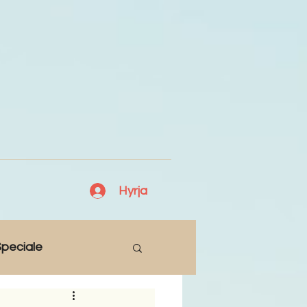
Hyrja
peciale
Lajme