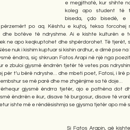
e megjithatë, kur shihte nd
koleg apo student të ti
biseda, çdo bisedë, e
ërzemërt po aq. Kështu e kujtoj, teksa forcohej m
 dhe botëve të ndryshme. Ai e kishte kulturën e ta
 ne apo keqkuptohet dhe shpërdorohet. Të tjerët, shu
Nëse nuk i kishim kuptuar si kishin ardhur, e dimë pse na
kur e zbuloi gjysmë ëndrrën tjetër të vetes pas ndrysh
j për t’u bërë ndryshe… dhe mbeti poet, Fatosi, i lirë p
dhembshur se më parë dhe me zhgënjime sa të doje…
smë ëndrrën e ikur, disave të burgosur, disave të vrar
etur ishte më e rëndësishmja se gjysma tjetër apo m
 Si Fatos Arapin, që kishte qenë partizan 