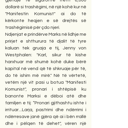
gjendje të siguronte rreth 6,000 
dollarë si trashëgimi, në një kohë kur në 
"Manifestin Komunist" ai do të 
kërkonte heqjen e së drejtës së 
trashëgimisë për çdo njeri.
Ndjenjat e prindërve Marks në lidhje me 
prirjet e shthurura të djalit të tyre 
kaluan tek gruaja e tij, Jenny von 
Westphalen: "Karl, sikur të kishe 
harxhuar më shumë kohë duke bërë 
kapital në vend që të shkruaje për të, 
do të ishim më mirë." Në të vërtetë, 
vetëm një vit pasi u botua "Manifesti 
Komunist", pronari i shtëpisë ku 
banonte Marksi e dëboi atë dhe 
familjen e tij: “Pronari gjithashtu ishte i 
irrituar....Larja, pastrimi dhe ndërrimi i 
ndërresave janë gjëra që ai i bën rrallë 
dhe i pëlqen të dehet", vëren një 