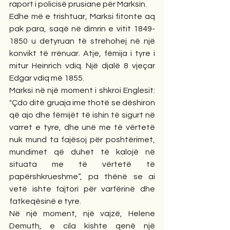
raport i policisë prusiane për Marksin.
Edhe më e trishtuar, Marksi fitonte aq 
pak para, saqë në dimrin e vitit 1849-
1850 u detyruan të strehohej në një 
konvikt të rrënuar. Atje, fëmija i tyre i 
mitur Heinrich vdiq. Një djalë 8 vjeçar 
Edgar vdiq më 1855.
Marksi në një moment i shkroi Englesit: 
"Çdo ditë gruaja ime thotë se dëshiron 
që ajo dhe fëmijët të ishin të sigurt në 
varret e tyre, dhe unë me të vërtetë 
nuk mund ta fajësoj për poshtërimet, 
mundimet që duhet të kalojë në 
situata me të vërtetë të 
papërshkrueshme”, pa thënë se ai 
vetë ishte fajtori për varfërinë dhe 
fatkeqësinë e tyre.
Në një moment, një vajzë, Helene 
Demuth, e cila kishte qenë një 