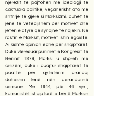
njerëzit të pajtohen me ideologji të 
caktuara politike, veçanërisht ato me 
shtrirje të gjerë si Marksizmi, duhet të 
jenë të vetëdijshëm për motivet dhe 
jetën e atyre që synojnë të ndjekin. Në 
rastin e Marksit, motivet ishin egoiste. 
Ai kishte opinion edhe për shqiptarët.  
Duke vlerësuar punimet e Kongresit të 
Berlinit 1878, Marksi u shpreh me 
cinizëm, duke i quajtur shqiptarët të 
paaftë për qytetërim prandaj 
duheshin lënë nën perandorinë 
osmane. Më 1944, për 46 vjet, 
komunistët shqiptarë e bënë Marksin 
idhullin e tyre.
Jeta e Marksit është rast studimi; ai 
supozohet të jetë personi që propozoi 
si të çlirojë masat nga skllavëria 
shoqërore dhe ekonomike, megjithatë 