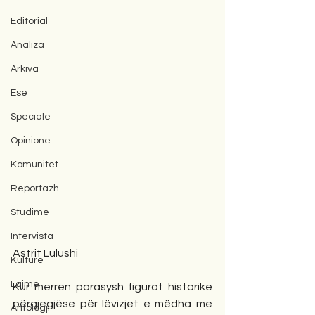
Editorial
Analiza
Arkiva
Ese
Speciale
Opinione
Komunitet
Reportazh
Studime
Intervista
Astrit Lulushi
Kulturë
Lajme
Kur merren parasysh figurat historike 
përgjegjëse për lëvizjet e mëdha me 
Antologji