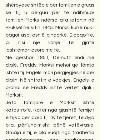
shërbyese shtëpie për familjen e gruas 
së tij, u dërgua për të ndihmuar 
familjen Marks ndërsa ata jetonin në 
Bruksel në vitin 1845; Marksi kurrë nuk i 
pagoi asaj asnjë qindarkë. Sidoqoftë, 
ai nisi një lidhje të gjatë 
jashtëmartesore me të.
Në qershor 1851, Demuth lindi një 
djalë, Freddy. Marksi mohoi që fëmija 
ishte i tij. Engelsi mori përgjegjësinë për 
djalin. Në shtratin e vdekjes, Engelsi e 
pranoi se Freddy ishte vërtet djali i 
Marksit.
Jeta familjare e Marksit ishte 
katastrofë. Katër nga gjashtë fëmijët 
e tij vdiqën para tij. Dy të tjerët, të dyja 
bija, përfundimisht bënë vetëvrasje. 
Gruaja e tij, e cila vuajti nga tradhëtia 