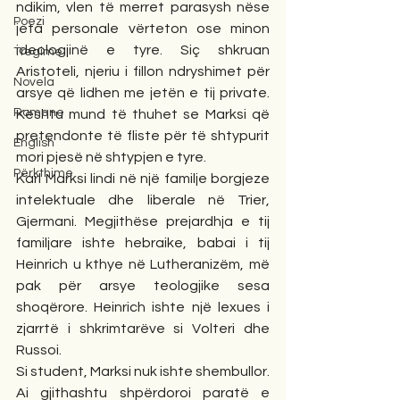
ndikim, vlen të merret parasysh nëse 
Poezi
jeta personale vërteton ose minon 
ideologjinë e tyre. Siç shkruan 
Tregime
Aristoteli, njeriu i fillon ndryshimet për 
Novela
arsye që lidhen me jetën e tij private. 
Romane
Kështu mund të thuhet se Marksi që 
pretendonte të fliste për të shtypurit 
English
mori pjesë në shtypjen e tyre.
Përkthime
Karl Marksi lindi në një familje borgjeze 
intelektuale dhe liberale në Trier, 
Gjermani. Megjithëse prejardhja e tij 
familjare ishte hebraike, babai i tij 
Heinrich u kthye në Lutheranizëm, më 
pak për arsye teologjike sesa 
shoqërore. Heinrich ishte një lexues i 
zjarrtë i shkrimtarëve si Volteri dhe 
Russoi.
Si student, Marksi nuk ishte shembullor. 
Ai gjithashtu shpërdoroi paratë e 