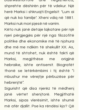
bashkëshortore dhe neglizhenca, 
shprehte dëshirën për të vdekur. Një 
herë Marksi i shkruajti Engelsit: "Lum ai 
që nuk ka familje". Xheni vdiq në 1881. 
Marksi nuk mori pjesë në varrim.
Këto nuk janë detaje lajkatare për një 
njeri përgjegjës për një nga filozofitë 
politike dhe ekonomike më të njohura 
dhe më me ndikim të shekullit XX. As, 
mund të shtohet, nuk është fakti që 
Marksi, megjithëse me origjinë 
hebraike, ishte antisemit. Biografët 
thonë se letërkëmbimi i tij është “i 
mbushur me vërejtje përbuzëse për 
hebrenjtë”.
Sigurisht që disa njerëz të mëdhenj 
janë vërtet shenjtorë. Megjithatë 
Marksi, sipas vlerësimit, ishte shumë 
më afër djallit. Pse ka rëndësi kjo? Që 