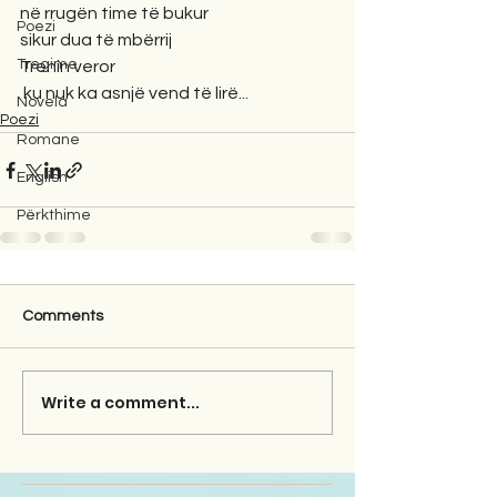
në rrugën time të bukur
Poezi
sikur dua të mbërrij 
Tregime
Trenin veror 
 ku nuk ka asnjë vend të lirë...
Novela
Poezi
Romane
English
Përkthime
Comments
Write a comment...