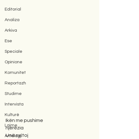
Editorial
Analiza
Arkiva
Ese
Speciale
Opinione
Komunitet
Reportazh
Studime
Intervista
Kulturë
Ikën me pushime 
Lajme
njerëzia
Unë nxitoj 
Antologji