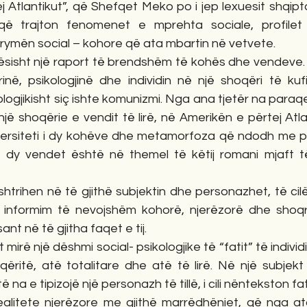
Atlantikut”, që Shefqet Meko po i jep lexuesit shqiptar,
 që trajton fenomenet e mprehta sociale, profilet
ymën social – kohore që ata mbartin në vetvete.
ellësisht një raport të brendshëm të kohës dhe vendeve.
në, psikologjinë dhe individin në një shoqëri të kufizu
kologjikisht siç ishte komunizmi. Nga ana tjetër na paraq
një shoqërie e vendit të lirë, në Amerikën e përtej Atlan
Diversiteti i dy kohëve dhe metamorfoza që ndodh me pe
 dy vendet është në themel të këtij romani mjaft të
shtrihen në të gjithë subjektin dhe personazhet, të cilët
informim të nevojshëm kohorë, njerëzorë dhe shoqro
ant në të gjitha faqet e tij.
 mirë një dëshmi social- psikologjike të “fatit” të indivi
ritë, atë totalitare dhe atë të lirë. Në një subjekt t
 na e tipizojë një personazh të tillë, i cili nëntekston f
litete njerëzore me gjithë marrëdhëniet, që nga ato