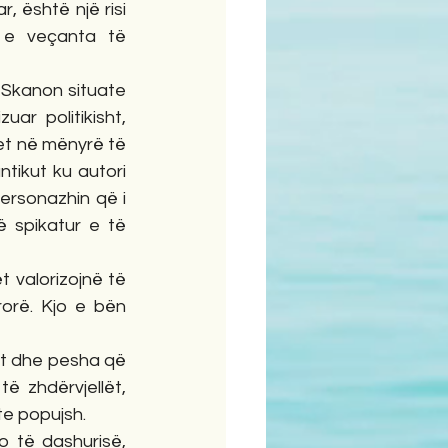
 është një risi 
 e veçanta të 
 Skanon situate 
ar politikisht, 
et në mënyrë të 
tikut ku autori 
rsonazhin që i 
 spikatur e të 
 valorizojnë të 
rë. Kjo e bën 
dit dhe pesha që 
ë zhdërvjellët, 
ate popujsh.
 të dashurisë, 