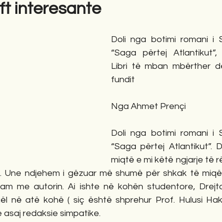
aft interesante
gime
Novela
Romane
English
Përkth
Doli nga botimi romani i
“Saga përtej Atlantikut”,
Libri të mban mbërther d
fundit
Nga Ahmet Prençi
Doli nga botimi romani i
“Saga përtej Atlantikut”. 
miqtë e mi këtë ngjarje të 
it. Une ndjehem i gëzuar më shumë për shkak të miqë
m me autorin. Ai ishte në kohën studentore, Drejto
l në atë kohë ( siç është shprehur Prof. Hulusi Hak
e asaj redaksie simpatike.