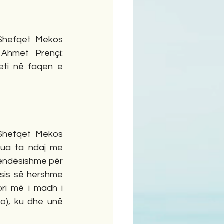
ime
 Shefqet Mekos 
 Ahmet Prençi: 
eti në faqen e 
 Shefqet Mekos 
Dua ta ndaj me 
rëndësishme për 
sis së hershme 
ri më i madh i 
o), ku dhe unë 