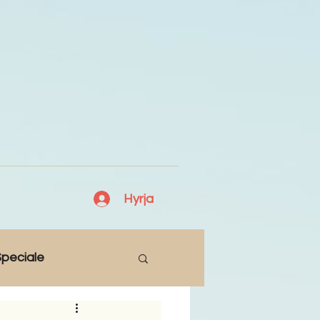
Hyrja
peciale
Lajme