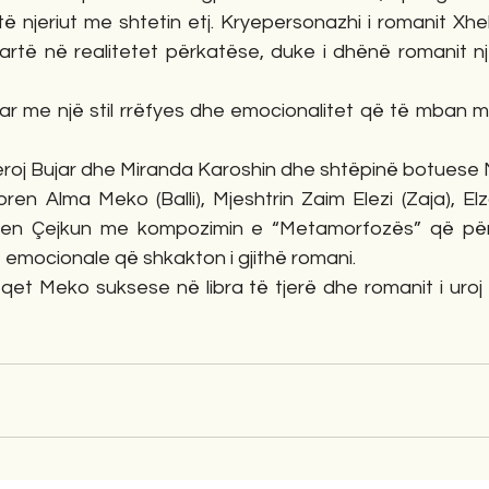
 të njeriut me shtetin etj. Kryepersonazhi i romanit Xhel
artë në realitetet përkatëse, duke i dhënë romanit nj
r me një stil rrëfyes dhe emocionalitet që të mban mb
deroj Bujar dhe Miranda Karoshin dhe shtëpinë botuese 
ren Alma Meko (Balli), Mjeshtrin Zaim Elezi (Zaja), Elz
ben Çejkun me kompozimin e “Metamorfozës” që për
je emocionale që shkakton i gjithë romani.
efqet Meko suksese në libra të tjerë dhe romanit i uro