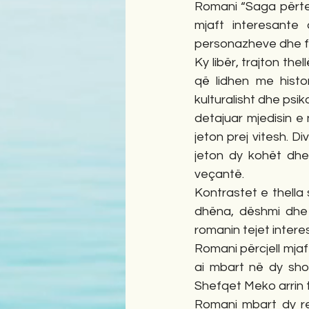
Romani “Saga përtej 
mjaft interesante
personazheve dhe fr
Ky libër, trajton th
që lidhen me histori
kulturalisht dhe psi
detajuar mjedisin e 
jeton prej vitesh. 
jeton dy kohët dhe
veçantë.
Kontrastet e thella 
dhëna, dëshmi dhe 
romanin tejet interes
Romani përcjell mjaft
ai mbart në dy shoqë
Shefqet Meko arrin të
Romani mbart dy rea