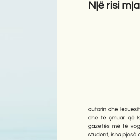
Një risi mj
Antologji
Poezi
Tre
autorin dhe lexues
dhe të çmuar që ka
gazetës më të vogë
student, isha pjesë 