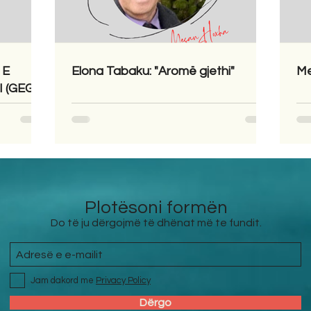
 E
Elona Tabaku: "Aromë gjethi"
Me
 (GEGA)
Plotësoni formën
Do të ju dërgojmë të dhënat më te fundit.
Jam dakord me
Privacy Policy
Dërgo