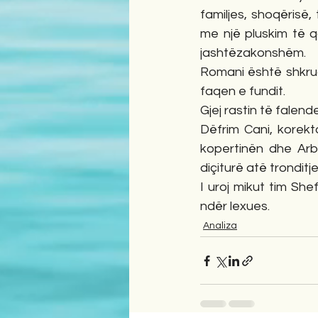
familjes, shoqërisë,
me një pluskim të q
jashtëzakonshëm.
Romani është shkrua
faqen e fundit.
Gjej rastin të falen
Dëfrim Cani, korekto
kopertinën dhe Ar
diçiturë atë trondit
I uroj mikut tim Sh
ndër lexues.
Analiza