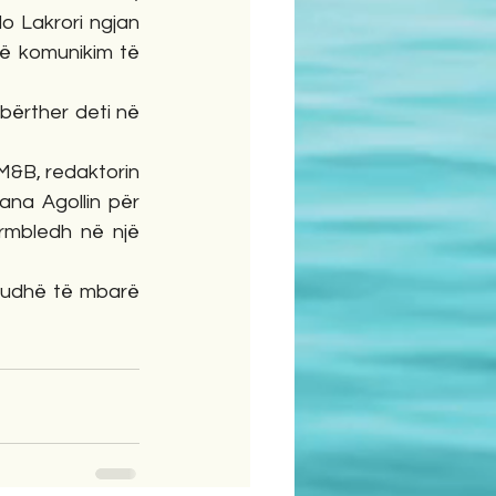
o Lakrori ngjan 
ë komunikim të 
ërther deti në 
M&B, redaktorin 
ana Agollin për 
mbledh në një 
j udhë të mbarë 