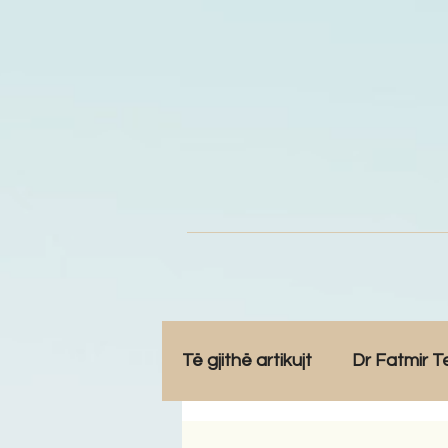
Të gjithë artikujt
Dr Fatmir T
Opinione
Komunitet