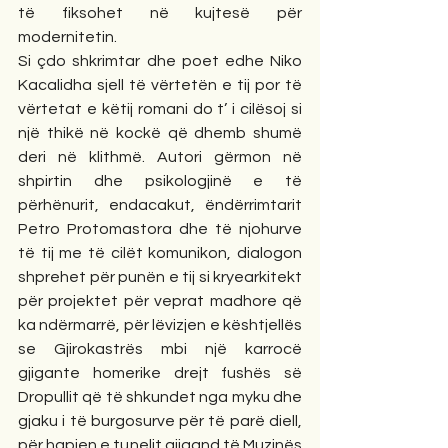
të fiksohet në kujtesë për 
modernitetin.
Si çdo shkrimtar dhe poet edhe Niko 
Kacalidha sjell të vërtetën e tij por të 
vërtetat e këtij romani do t’ i cilësoj si 
një thikë në kockë që dhemb shumë 
deri në klithmë. Autori gërmon në 
shpirtin dhe psikologjinë e të 
përhënurit, endacakut, ëndërrimtarit 
Petro Protomastora dhe të njohurve 
të tij me të cilët komunikon, dialogon 
shprehet për punën e tij si kryearkitekt 
për projektet për veprat madhore që 
ka ndërmarrë, për lëvizjen e kështjellës 
se Gjirokastrës mbi një karrocë 
gjigante homerike drejt fushës së 
Dropullit që të shkundet nga myku dhe 
gjaku i të burgosurve për të parë diell, 
për hapjen e tunelit gjigand të Muzinës 