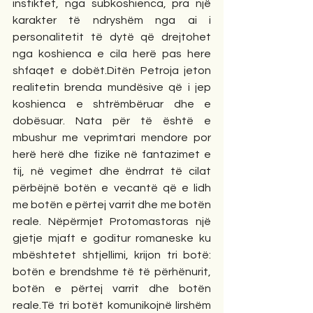
instiktet, nga subkoshienca, pra një 
karakter të ndryshëm nga ai i 
personalitetit të dytë që drejtohet 
nga koshienca e cila herë pas here 
shfaqet e dobët.Ditën Petroja jeton 
realitetin brenda mundësive që i jep 
koshienca e shtrëmbëruar dhe e 
dobësuar. Nata për të është e 
mbushur me veprimtari mendore por 
herë herë dhe fizike në fantazimet e 
tij, në vegimet dhe ëndrrat të cilat 
përbëjnë botën e vecantë që e lidh 
me botën e përtej varrit dhe me botën 
reale. Nëpërmjet Protomastoras një 
gjetje mjaft e goditur romaneske ku 
mbështetet shtjellimi, krijon tri botë: 
botën e brendshme të të përhënurit, 
botën e përtej varrit dhe botën 
reale.Të tri botët komunikojnë lirshëm 