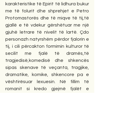
karakteristike të Epirit të lidhura bukur 
me të folurit dhe shprehjet e Petro 
Protomastorës dhe të miqve të tij,të 
gjallë e të vdekur gërshëtuar me një 
gjuhë letrare të nivelit të lartë. Çdo 
personazh natyrshëm përdor fjalorin e 
tij, i cili përcakton formimin kulturor të 
secilit me fjalë të dramës,të 
tragjedisë,komedisë dhe shkencës 
sipas skenave të veçanta, tragjike, 
dramatike, komike, shkencore pa e 
vështirësuar lexuesin. Në fillim të 
romanit si kredo gjejmë fjalët e 
Dostojevskit ‘Do t’ ju them një të 
fshehtë: të gjitha ato mbase nuk kanë 
qenë fare ëndërr! Sepse këtu ka 
ndodhur diçka, diçka me vërtetësi kaq 
të lemerishme, që nuk do të mundja ta 
shifja në ëndërr’.  Romani ka pë për 