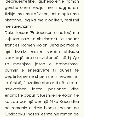
ideore,estetike, gjuhësore.Në roman 
gërshetohen realja me imagjinaren, 
fizikja me metafiziken, mitologjia me 
historinë, logjika me alogjiken, realizmi 
me surealizmin.
Duke lexuar ‘Endacakun e natës’, mu 
kujtuan fjalët e shkrimtarit të shquar 
francez Romen Rolan ‘Jeta politike e 
një kombi është vetëm shfaqja 
sipërfaqësore e ekzistencës së tij. Që 
të mësojmë jetën e brëndshme, 
burimin e energjivetë tij duhet të 
depërtojmë në shpirtin e tij nëpërmjet 
letërsisë, filozofisë dhe artit në të cilat 
rεflektohen idetë pasionet dhe 
ëndrrat e popullit.’ Këshillën e Rolanit e 
ka zbatuar një për një Niko Kacalidha 
në romanin e ri.Me bindje theksoj se 
‘Endacaku i natës’ është një roman që 