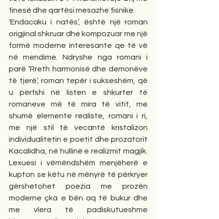
finesë dhe qartësi mesazhe fisnike.
‘Endacaku i natës’, është një roman 
origjinal shkruar dhe kompozuar me një 
formë moderne interesante qe të vë 
në mendime. Ndryshe nga romani i 
parë ‘Rreth harmonisë dhe demonëve 
të tjerë’, roman tepër i sukseshëm, që 
u përfshi në listen e shkurter të 
romaneve më të mira të vitit, me 
shumë elemente realiste, romani i ri, 
me një stil të vecantë kristalizon 
individualitetin e poetit dhe prozatorit 
Kacalidha, në hullinë e realizmit magjik. 
Lexuesi i vëmëndshëm menjëherë e 
kupton se këtu në mënyrë të përkryer 
gërshetohet poezia me prozën 
moderne çka e bën aq të bukur dhe 
me vlera të padiskutueshme 