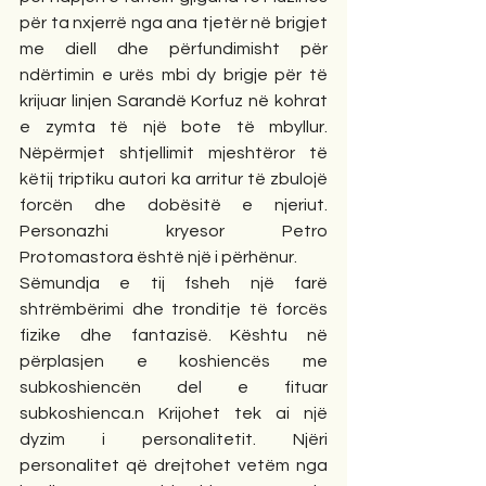
për ta nxjerrë nga ana tjetër në brigjet 
me diell dhe përfundimisht për 
ndërtimin e urës mbi dy brigje për të 
krijuar linjen Sarandë Korfuz në kohrat 
e zymta të një bote të mbyllur. 
Nëpërmjet shtjellimit mjeshtëror të 
këtij triptiku autori ka arritur të zbulojë 
forcën dhe dobësitë e njeriut. 
Personazhi kryesor Petro 
Protomastora është një i përhënur.
Sëmundja e tij fsheh një farë 
shtrëmbërimi dhe tronditje të forcës 
fizike dhe fantazisë. Kështu në 
përplasjen e koshiencës me 
subkoshiencën del e fituar 
subkoshienca.n Krijohet tek ai një 
dyzim i personalitetit. Njëri 
personalitet që drejtohet vetëm nga 