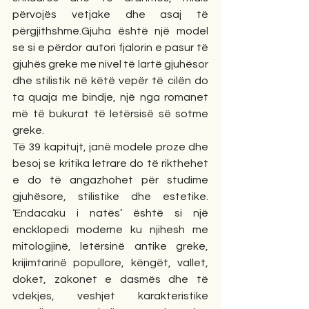
përvojës vetjake dhe asaj të 
përgjithshme.Gjuha është një model 
se si e përdor autori fjalorin e pasur të 
gjuhës greke me nivel të lartë gjuhësor 
dhe stilistik në këtë vepër të cilën do 
ta quaja me bindje, një nga romanet 
më të bukurat të letërsisë së sotme 
greke.
Të 39 kapitujt, janë modele proze dhe 
besoj se kritika letrare do të rikthehet 
e do të angazhohet për studime 
gjuhësore, stilistike dhe estetike. 
‘Endacaku i natës’ është si një 
encklopedi moderne ku njihesh me 
mitologjinë, letërsinë antike greke, 
krijimtarinë popullore, këngët, vallet, 
doket, zakonet e dasmës dhe të 
vdekjes, veshjet karakteristike 