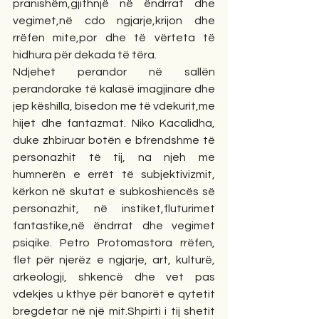
pranishëm,gjithnjë në ëndrrat dhe 
vegimet,në cdo ngjarje,krijon dhe 
rrëfen mite,por dhe të vërteta të 
hidhura për dekada të tëra.
Ndjehet perandor në sallën 
perandorake të kalasë imagjinare dhe 
jep këshilla, bisedon me të vdekurit,me 
hijet dhe fantazmat. Niko Kacalidha, 
duke zhbiruar botën e bfrendshme të 
personazhit të tij, na njeh me 
humnerën e errët të subjektivizmit, 
kërkon në skutat e subkoshiencës së 
personazhit, në instiket,fluturimet 
fantastike,në ëndrrat dhe vegimet 
psiqike. Petro Protomastora rrëfen,  
flet për njerëz e ngjarje, art, kulturë, 
arkeologji, shkencë dhe vet pas 
vdekjes u kthye për banorët e qytetit 
bregdetar në një mit.Shpirti i tij shetit 