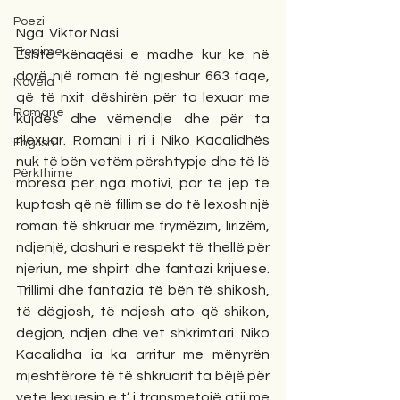
Poezi
Nga  Viktor Nasi
Tregime
Është kënaqësi e madhe kur ke në 
dorë një roman të ngjeshur 663 faqe, 
Novela
që të nxit dëshirën për ta lexuar me 
Romane
kujdes dhe vëmendje dhe për ta 
rilexuar. Romani i ri i Niko Kacalidhës 
English
nuk të bën vetëm përshtypje dhe të lë 
Përkthime
mbresa për nga motivi, por të jep të 
kuptosh që në fillim se do të lexosh një 
roman të shkruar me frymëzim, lirizëm, 
ndjenjë, dashuri e respekt të thellë për 
njeriun, me shpirt dhe fantazi krijuese. 
Trillimi dhe fantazia të bën të shikosh, 
të dëgjosh, të ndjesh ato që shikon, 
dëgjon, ndjen dhe vet shkrimtari. Niko 
Kacalidha ia ka arritur me mënyrën 
mjeshtërore të të shkruarit ta bëjë për 
vete lexuesin e t’ i transmetojë atij me 