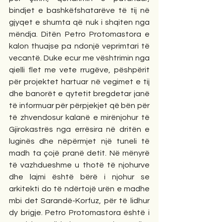
bindjet e bashkëfshatarëve të tij në 
gjyqet e shumta që nuk i shqiten nga 
mëndja. Ditën Petro Protomastora e 
kalon thuajse pa ndonjë veprimtari të 
vecantë. Duke ecur me vështrimin nga 
qielli flet me vete rrugëve, pëshpërit 
për projektet hartuar në vegimet e tij 
dhe banorët e qytetit bregdetar janë 
të informuar për përpjekjet që bën për 
të zhvendosur kalanë e mirënjohur të 
Gjirokastrës nga errësira në dritën e 
luginës dhe nëpërmjet një tuneli të 
madh ta çojë pranë detit. Në mënyrë 
të vazhdueshme u thotë të njohurve 
dhe lajmi është bërë i njohur se 
arkitekti do të ndërtojë urën e madhe 
mbi det Sarandë-Korfuz, për të lidhur 
dy brigje. Petro Protomastora është i 