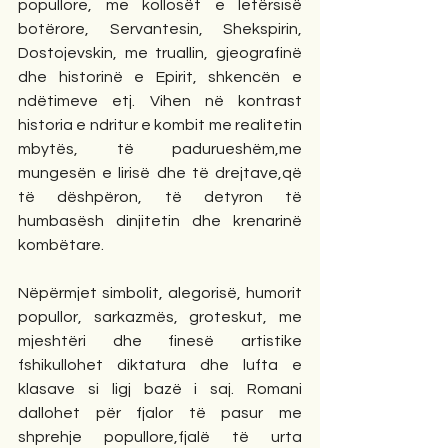
popullore, me kollosët e letërsisë 
botërore, Servantesin, Shekspirin, 
Dostojevskin, me truallin, gjeografinë 
dhe historinë e Epirit, shkencën e 
ndëtimeve etj. Vihen në kontrast 
historia e ndritur e kombit me realitetin 
mbytës, të padurueshëm,me 
mungesën e lirisë dhe të drejtave,që 
të dëshpëron, të detyron të 
humbasësh dinjitetin dhe krenarinë 
kombëtare.
Nëpërmjet simbolit, alegorisë, humorit 
popullor, sarkazmës, groteskut, me 
mjeshtëri dhe finesë artistike 
fshikullohet diktatura dhe lufta e 
klasave si ligj bazë i saj. Romani 
dallohet për fjalor të pasur me 
shprehje popullore,fjalë të urta 