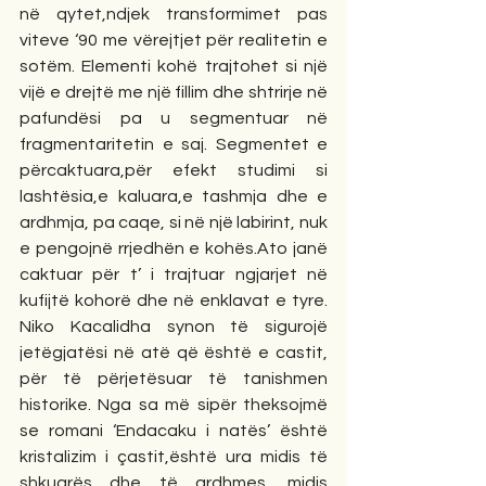
në qytet,ndjek transformimet pas 
viteve ‘90 me vërejtjet për realitetin e 
sotëm. Elementi kohë trajtohet si një 
vijë e drejtë me një fillim dhe shtrirje në 
pafundësi pa u segmentuar në 
fragmentaritetin e saj. Segmentet e 
përcaktuara,për efekt studimi si 
lashtësia,e kaluara,e tashmja dhe e 
ardhmja, pa caqe, si në një labirint, nuk 
e pengojnë rrjedhën e kohës.Ato janë 
caktuar për t’ i trajtuar ngjarjet në 
kufijtë kohorë dhe në enklavat e tyre. 
Niko Kacalidha synon të sigurojë 
jetëgjatësi në atë që është e castit, 
për të përjetësuar të tanishmen 
historike. Nga sa më sipër theksojmë 
se romani ‘Endacaku i natës’ është 
kristalizim i çastit,është ura midis të 
shkuarës dhe të ardhmes, midis 