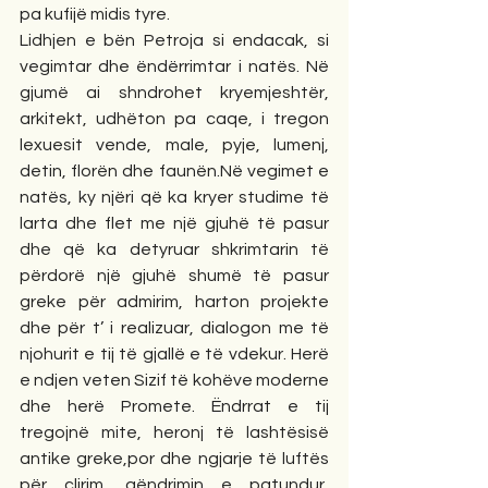
pa kufijë midis tyre.
Lidhjen e bën Petroja si endacak, si 
vegimtar dhe ëndërrimtar i natës. Në 
gjumë ai shndrohet kryemjeshtër, 
arkitekt, udhëton pa caqe, i tregon 
lexuesit vende, male, pyje, lumenj, 
detin, florën dhe faunën.Në vegimet e 
natës, ky njëri që ka kryer studime të 
larta dhe flet me një gjuhë të pasur 
dhe që ka detyruar shkrimtarin të 
përdorë një gjuhë shumë të pasur 
greke për admirim, harton projekte 
dhe për t’ i realizuar, dialogon me të 
njohurit e tij të gjallë e të vdekur. Herë 
e ndjen veten Sizif të kohëve moderne 
dhe herë Promete. Ëndrrat e tij 
tregojnë mite, heronj të lashtësisë 
antike greke,por dhe ngjarje të luftës 
për çlirim, qëndrimin e patundur, 