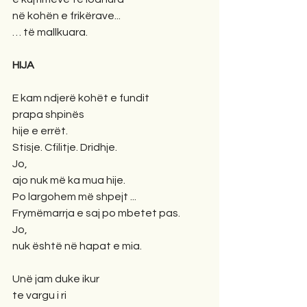
në kohën e frikërave...
… të mallkuara.
HIJA
E kam ndjerë kohët e fundit
prapa shpinës
hije e errët.
Stisje. Cfilitje. Dridhje.
Jo, 
ajo nuk më ka mua hije.
Po largohem më shpejt ...
Frymëmarrja e saj po mbetet pas.
Jo, 
nuk është në hapat e mia.
Unë jam duke ikur
te vargu i ri