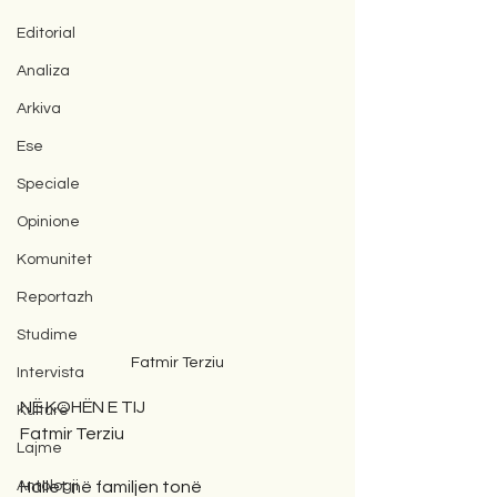
Editorial
Analiza
Arkiva
Ese
Speciale
Opinione
Komunitet
Reportazh
Studime
Fatmir Terziu
Intervista
NË KOHËN E TIJ 
Kulturë
Fatmir Terziu
Lajme
Hallet në familjen tonë 
Antologji