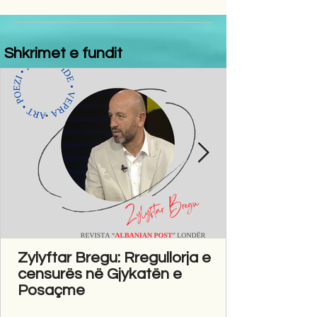
Shkrimet e fundit
Zylyftar Bregu: Rregullorja e
censurës në Gjykatën e
Posaçme