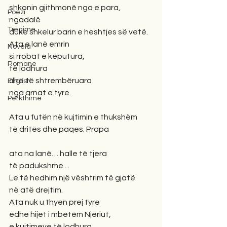
shkonin gjithmonë nga e para, 
Poezi
ngadalë 
Tregime
duke shkelur barin e heshtjes së vetë. 
Ata e lanë emrin 
Novela
si rrobat e këputura, 
Romane
të lodhura 
dhe të shtrembëruara
English
nga arnat e tyre. 
Përkthime
Ata u futën në kujtimin e thukshëm 
të dritës dhe paqes. Prapa
ata na lanë… halle të tjera
të padukshme ...
Le të hedhim një vështrim të gjatë
në atë drejtim.
Ata nuk u thyen prej tyre
edhe hijet i mbetëm Njeriut,
e kujtimeve të lodhura