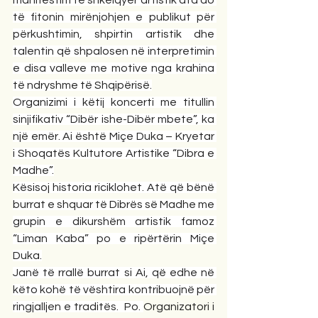
të fitonin mirënjohjen e publikut për 
përkushtimin, shpirtin artistik dhe 
talentin që shpalosen në interpretimin 
e disa valleve me motive nga krahina 
të ndryshme të Shqipërisë.
Organizimi i këtij koncerti me titullin 
sinjifikativ “Dibër ishe-Dibër mbete”, ka 
një emër. Ai është Miçe Duka – Kryetar 
i Shoqatës Kultutore Artistike “Dibra e 
Madhe”.
Kësisoj historia riciklohet. Atë që bënë 
burrat e shquar të Dibrës së Madhe me 
grupin e dikurshëm artistik famoz 
“Liman Kaba” po e ripërtërin Miçe 
Duka.
Janë të rrallë burrat si Ai, që edhe në 
këto kohë të vështira kontribuojnë për 
ringjalljen e traditës.  Po. 
Organizatori i 