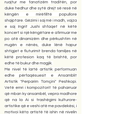
ruajtur me fanatizëm traditën, por 
duke hedhur dhe sytë drejt së resë në 
këngën e mirëfilltë popullore 
shqiptare. Gëzimi i saj më i madh, vajza 
e saj Ingrit Jushi shfaqet në këtë 
koncert si një këngëtare e afirmuar me 
po atë dinamizëm dhe përkushtim në 
rrugën e nënës, duke lënë hapur 
shtigjet e fluturimit brenda familjes në 
këtë profesion kaq të brishtë, por 
edhe të bukur dhe magjik. 
Me nivel të lartë artistik performuan 
edhe përfaqësuesit e Ansamblit 
Artistik "Perparim Tomçini" Peshkopi. 
Vetë emri i kompozitorit të paharruar 
që mban ky ansambël, vepra madhore 
që na la Ai si trashëgimi kulturore-
artistike që e veshi atë me pavdekësi, i 
motivoi këta artistë të ishin në nivelin 