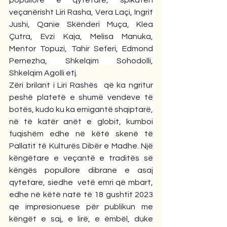
veçanërisht Liri Rasha, Vera Laçi, Ingrit 
Jushi, Qanie Skënderi Muça, Klea 
Çutra, Evzi Kaja, Melisa Manuka, 
Mentor Topuzi, Tahir Seferi, Edmond 
Pernezha, Shkelqim Sohodolli, 
Shkelqim Agolli etj.
Zëri brilant i Liri Rashës  që ka ngritur 
peshë platetë e shumë vendeve të 
botës, kudo ku ka emigantë shqiptarë, 
në të katër anët e globit, kumboi 
fuqishëm edhe në këtë skenë të 
Pallatit të Kulturës Dibër e Madhe. Një 
këngëtare e veçantë e traditës së 
këngës popullore dibrane e asaj 
qytetare, siedhe  vetë emri që mbart, 
edhe në këtë natë të 18 gushtit 2023 
qe impresionuese për publikun me 
këngët e saj, e lirë, e ëmbël, duke 