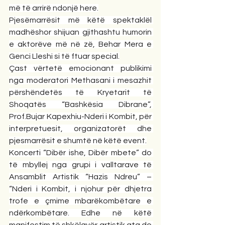
më të arrirë ndonjë here.
Pjesëmarrësit më këtë spektaklël 
madhëshor shijuan gjithashtu humorin 
e aktorëve më në zë, Behar Mera e 
Genci Lleshi si të ftuar special.
Çast vërtetë emocionant publikimi 
nga moderatori Methasani i mesazhit 
përshëndetës të Kryetarit të 
Shoqatës “Bashkësia Dibrane”, 
Prof.Bujar Kapexhiu-Nderi i Kombit, për 
interpretuesit, organizatorët dhe 
pjesmarrësit e shumtë në këtë event.
Koncerti “Dibër ishe, Dibër mbete” do 
të mbyllej nga grupi i valltarave të 
Ansamblit Artistik “Hazis Ndreu” – 
“Nderi i Kombit, i njohur për dhjetra 
trofe e çmime mbarëkombëtare e 
ndërkombëtare. Edhe në këtë 
manifestim të shkëlqyër artistik ata do 