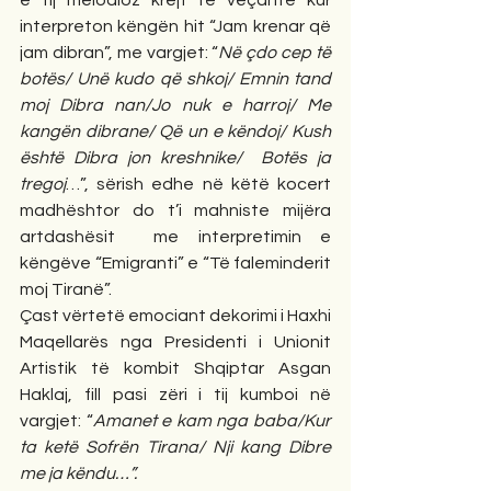
interpreton këngën hit “Jam krenar që 
jam dibran”, me vargjet: “
Në çdo cep të 
botës/ Unë kudo që shkoj/ Emnin tand 
moj Dibra nan/Jo nuk e harroj/ Me 
kangën dibrane/ Që un e këndoj/ Kush 
është Dibra jon kreshnike/  Botës ja 
tregoj
…”, sërish edhe në këtë kocert 
madhështor do t’i mahniste mijëra 
artdashësit  me interpretimin e 
këngëve “Emigranti” e “Të faleminderit 
moj Tiranë”. 
Çast vërtetë emociant dekorimi i Haxhi 
Maqellarës nga Presidenti i Unionit 
Artistik të kombit Shqiptar Asgan 
Haklaj, fill pasi zëri i tij kumboi në 
vargjet: “
Amanet e kam nga baba/Kur 
ta ketë Sofrën Tirana/ Nji kang Dibre 
me ja këndu…”.