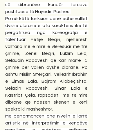
së dibranëve kundër forcave 
pushtuese të Hajredin Pashës. 
Po në këtë funksion qenë edhe valllet 
dyshe dibrane e ato karakteristike të 
përgatitura nga koreografja e 
talentuar
 Fetije Beqiri, njëherësh 
valltarja më e mirë e vlerësuar me tre 
çmime, Zenel Beqiri, Lulzim Lela, 
Selaudin Radaveshi që kan marrë  5 
çmime për vallen dyshe dibrane. Po 
ashtu Mislim Sterçani, vëllezrit Ibrahim 
e Elmas Lala, Bajram Kllobeçishta, 
Seladin Radaveshi, Sinan Lala e 
Kastriot Çela, rapsodët  më të mirë 
dibranë që ndëzën skenën e këtij 
spektalkli mashështor.
Me performancën dhe nivelin e lartë 
artistik në interpretimin e këngëve 
popullore e qytetare, spikatën 