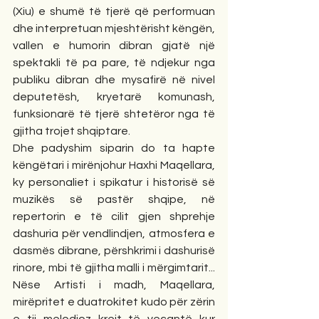
(Xiu) e shumë të tjerë që performuan 
dhe interpretuan mjeshtërisht këngën, 
vallen e humorin dibran gjatë një 
spektakli të pa pare, të ndjekur nga 
publiku dibran dhe mysafirë në nivel 
deputetësh, kryetarë komunash, 
funksionarë të tjerë shtetëror nga të 
gjitha trojet shqiptare. 
Dhe padyshim siparin do ta hapte 
këngëtari i mirënjohur Haxhi Maqellara, 
ky personaliet i spikatur i historisë së 
muzikës së pastër shqipe, në 
repertorin e të cilit gjen shprehje 
dashuria për vendlindjen, atmosfera e 
dasmës dibrane, përshkrimi i dashurisë 
rinore, mbi të gjitha malli i mërgimtarit... 
Nëse Artisti i madh, Maqellara, 
mirëpritet e duatrokitet kudo për zërin 
e tij melodioz krejt të veçantë kur 