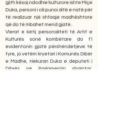
gjith kësaj ndodhie kulturore ishte Miçe 
Duka, personi i cili punoi ditë e natë për 
të realizuar një shfaqje madhështore 
që do të mbahet mend gjatë.
Vlerat e këtij personaliteti të Artit e 
Kulturës sonë kombëtare do t’i 
evidentonin gjatë përshëndetjeve të 
tyre, jo vetëm kryetari i Komunës Dibër 
e Madhe, Hekuran Duka e deputeti i 
Dibrës në Parlamentin shqiptar, 
Lavdrim Krashi, por edhe Presidentit i 
Unionit Artistik të kombit Shqiptar 
Azgan Haklaj (ndërkohë që merrnin 
pjesë edhe kryetarja e Këshillit të 
Qarkut Dibër Alma Selami dhe Prefekti 
Nexhbedin Shehu, 
Shkëlqim Hajdari, 
ish-kryetari i shoqatës së prokurorëve, 
Kryeinspektor i Përgjithshëm dhe 
botuesi Henri Çili, ndër analistët e 