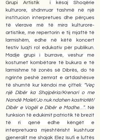
Grupi Artistik  i
 kësaj Shoqërie 
kulturore, shdnrruar tashmë në një 
institucion interpretues dhe përçues 
të vlerave më të mira kulturore-
artistike, me repertorin e tij mjaftë të 
larmishëm, edhe në këtë koncert 
festiv luajti rol edukativ për publikun. 
Madje grupi i burrave, veshur me 
kostumet kombëtare të bukura e të 
larmishme të zonës së Dibrës, do të 
ngrinte peshë zemrat e artdashësve 
të shumtë kur këndoi me çifteli: 
“Veç 
një Dibër ka Shqipëria/Krenari o me 
Nandë Malet/Jo nuk ndahen kastriotët/ 
Dibër e Vogël e Dibër e Madhe
…”. Në 
funksion të edukimit patriotik të brezit 
të ri qenë edhe këngët e 
interpretuara mjeshtërisht kushtuar 
gjeneralit me shajak Elez Isufi e luftës 