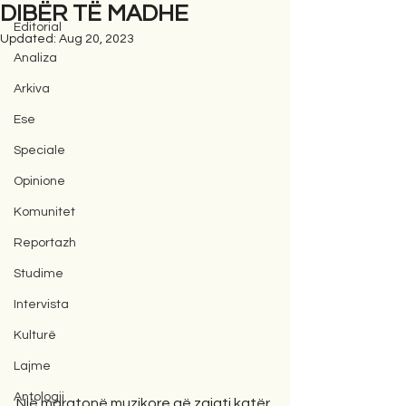
DIBËR TË MADHE
Editorial
Updated:
Aug 20, 2023
Analiza
Arkiva
Ese
Speciale
Opinione
Komunitet
Reportazh
Studime
Intervista
Kulturë
Lajme
Antologji
Një maratonë muzikore që zgjati katër 