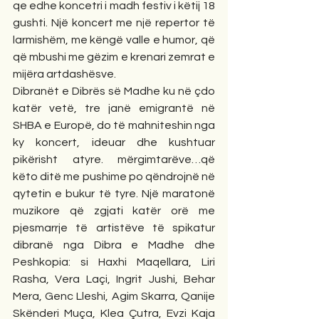
qe edhe koncetri i madh festiv i këtij 18 
gushti. Një koncert me një repertor të 
larmishëm, me këngë valle e humor, që  
që mbushi me gëzim e krenari zemrat e 
mijëra artdashësve.
Dibranët e Dibrës së Madhe ku në çdo 
katër vetë, tre janë emigrantë në 
SHBA e Europë, do të mahniteshin nga 
ky koncert, ideuar dhe kushtuar 
pikërisht atyre. mërgimtarëve…që 
këto ditë me pushime po qëndrojnë në 
qytetin e bukur të tyre. Një maratonë 
muzikore që zgjati katër orë me 
pjesmarrje të artistëve të spikatur 
dibranë nga Dibra e Madhe dhe  
Peshkopia: si Haxhi Maqellara, Liri 
Rasha, Vera Laçi, Ingrit Jushi, Behar 
Mera, Genc Lleshi, Agim Skarra, Qanije 
Skënderi Muça, Klea Çutra, Evzi Kaja 