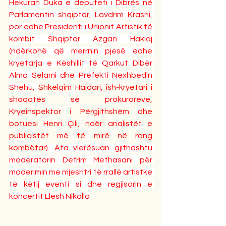
Hekuran Duka e deputeti i Dibrës në 
Parlamentin shqiptar, Lavdrim Krashi, 
por edhe Presidenti i Unionit Artistik të 
kombit Shqiptar Azgan Haklaj 
(ndërkohë që merrnin pjesë edhe 
kryetarja e Këshillit të Qarkut Dibër 
Alma Selami dhe Prefekti Nexhbedin 
Shehu, 
Shkëlqim Hajdari, ish-kryetari i 
shoqatës së prokurorëve, 
Kryeinspektor i Përgjithshëm dhe 
botuesi Henri Çili, ndër analistët e 
publicistët më të mirë në rang 
kombëtar
). Ata vlerësuan gjithashtu 
moderatorin Defrim Methasani për 
moderimin me mjeshtri të rrallë artistke 
të këtij eventi si dhe regjisorin e 
koncertit Llesh Nikolla