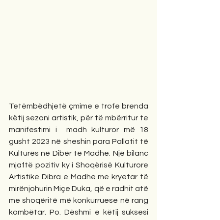
Tetëmbëdhjetë çmime e trofe brenda 
këtij sezoni artistik, për të mbërritur te 
manifestimi i  madh kulturor më 18 
gusht 2023 në sheshin para Pallatit të 
Kulturës në Dibër të Madhe. Një bilanc 
mjaftë pozitiv ky i Shoqërisë Kulturore 
Artistike Dibra e Madhe me kryetar të 
mirënjohurin Miçe Duka, që e radhit atë 
me shoqëritë më konkurruese në rang 
kombëtar. Po. Dëshmi e këtij suksesi 