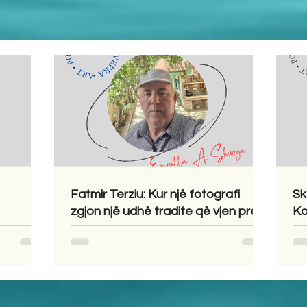
Fatmir Terziu: Kur një fotografi
Sk
zgjon një udhë tradite që vjen prej
Ko
shekujsh në vendlindje