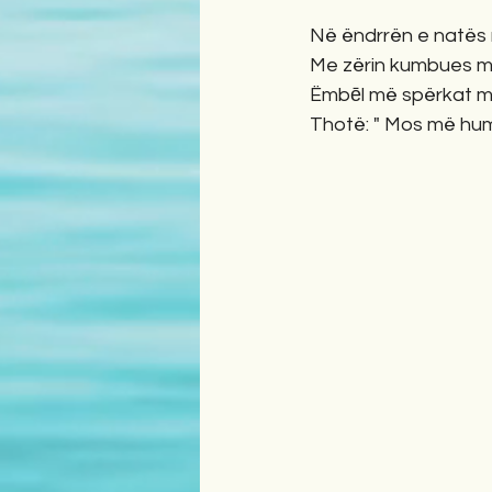
Në ëndrrën e natës 
Me zërin kumbues m
Ëmbēl më spërkat me
Thotë: " Mos më humb