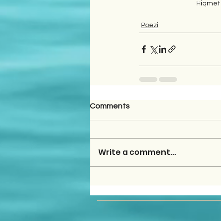
Hiqmet
Poezi
Comments
Write a comment...