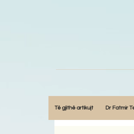
Të gjithë artikujt
Dr Fatmir T
Opinione
Komunitet