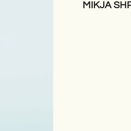
MIKJA SH
Antologji
Poezi
Tre