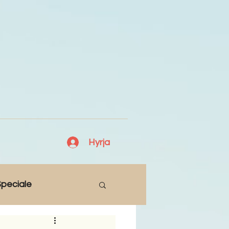
Hyrja
peciale
Lajme