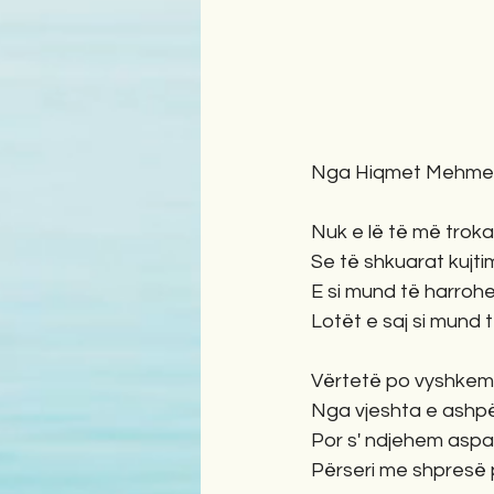
Nga Hiqmet Mehme
Nuk e lë të më troka
Se të shkuarat kujt
E si mund të harrohe
Lotët e saj si mund 
Vërtetë po vyshkem
Nga vjeshta e ashpër
Por s' ndjehem aspak 
Përseri me shpresë p