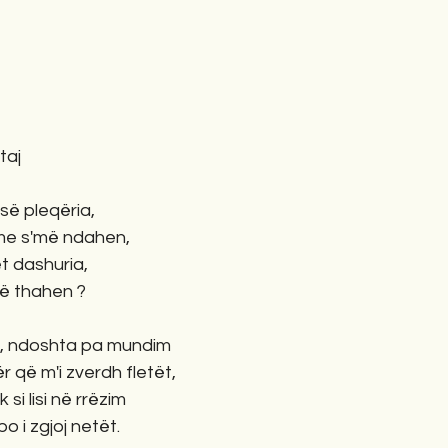
taj
së pleqëria,
ime s'më ndahen,
t dashuria,
të thahen ?
, ndoshta pa mundim
 që m'i zverdh fletët,
si lisi në rrëzim
o i zgjoj netët.