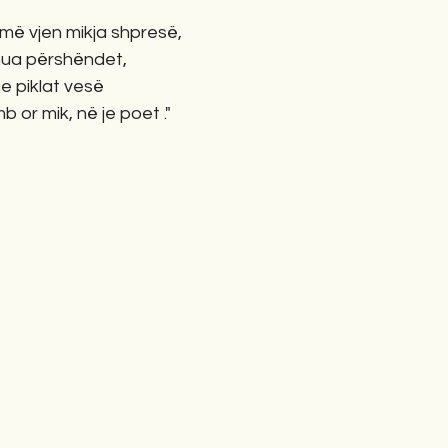
më vjen mikja shpresë,
ua përshëndet,
 piklat vesë
 or mik, në je poet ."