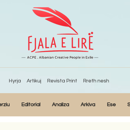
Hyrja
Artikuj
Revista Print
Rreth nesh
erziu
Editorial
Analiza
Arkiva
Ese
S
Reportazh
Studime
Intervista
Kulturë