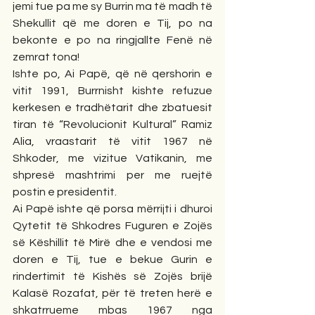
jemi tue pa me sy Burrin ma të madh të 
Shekullit që me doren e Tij, po na 
bekonte e po na ringjallte Fenë në 
zemrat tona!
Ishte po, Ai Papë, që në qershorin e 
vitit 1991, Burrnisht kishte refuzue 
kerkesen e tradhëtarit dhe zbatuesit 
tiran të “Revolucionit Kultural” Ramiz 
Alia, vraastarit të vitit 1967 në 
Shkoder, me vizitue Vatikanin, me 
shpresë mashtrimi per me ruejtë 
postin e presidentit.
Ai Papë ishte që porsa mërrijti i dhuroi 
Qytetit të Shkodres Fuguren e Zojës 
së Këshillit të Mirë dhe e vendosi me 
doren e Tij, tue e bekue Gurin e 
rindertimit të Kishës së Zojës brijë 
Kalasë Rozafat, për të treten herë e 
shkatrrueme mbas 1967 nga 