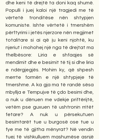
dhe keni të drejtë ta doni kaq shumë. 
Populli i juej kaloi një tragjedi me të 
vërtetë tronditëse nën shtypjen 
komuniste. Ishte vërtetë i tmershëm 
përftyrimi i jetës njerzore nën rregjimet 
totalitare si ai që ju keni njohtë, ku 
njeriut i mohohej një nga të drejtat ma 
thelbësore: Liria e shfaqjes së 
mendimit dhe e besimit të tij si dhe liria 
e ndërgjegjës. Mohim ky, që shpesh 
merrte formën e një shtypjeje të 
tmershme. A ka gja ma të randë sësa 
mbyllja e Tempujve të çdo besimi dhe, 
a nuk u dënuen me vdekje priftërijtë, 
vetëm pse guxuen të ushtronin rritët 
fetare? A nuk u përsekutuen 
besimtarët tue u burgosë ose tue u 
fye me të gjitha mënyrat? Në vendin 
tuej të vishkulluem mashumëse asnjë 