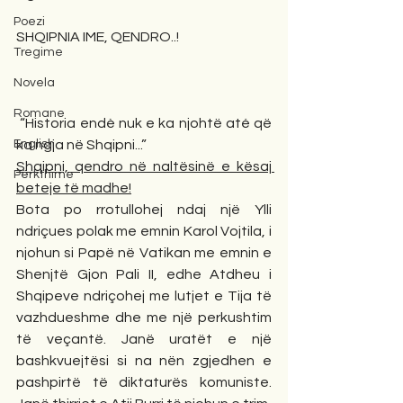
Poezi
SHQIPNIA IME, QENDRO..!
Tregime
Novela
Romane
 “Historia endè nuk e ka njohtë até që 
English
ka ngja në Shqipni...”
Shqipni, qendro në naltësinë e kësaj 
Përkthime
beteje të madhe!
Bota po rrotullohej ndaj një Ylli 
ndriçues polak me emnin Karol Vojtila, i 
njohun si Papë në Vatikan me emnin e 
Shenjtë Gjon Pali II, edhe Atdheu i 
Shqipeve ndriçohej me lutjet e Tija të 
vazhdueshme dhe me një perkushtim 
të veçantë. Janë uratët e një 
bashkvuejtësi si na nën zgjedhen e 
pashpirtë të diktaturës komuniste. 