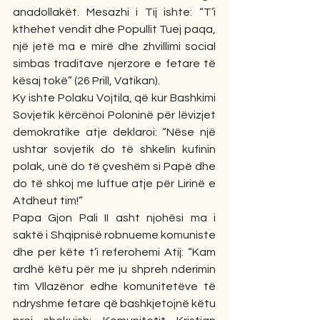
anadollakët. Mesazhi i Tij ishte: “T’i 
kthehet vendit dhe Popullit Tuej paqa, 
një jetë ma e mirë dhe zhvillimi social 
simbas traditave njerzore e fetare të 
kësaj tokë” (26 Prill, Vatikan). 
Ky ishte Polaku Vojtila, që kur Bashkimi 
Sovjetik kërcënoi Poloninë për lëvizjet 
demokratike atje deklaroi: “Nëse një 
ushtar sovjetik do të shkelin kufinin 
polak, unë do të çveshëm si Papë dhe 
do të shkoj me luftue atje për Lirinë e 
Atdheut tim!” 
Papa Gjon Pali II asht njohësi ma i 
saktë i Shqipnisë robnueme komuniste 
dhe per këte t’i referohemi Atij: “Kam 
ardhë këtu për me ju shpreh nderimin 
tim Vllazënor edhe komunitetëve të 
ndryshme fetare që bashkjetojnë këtu 