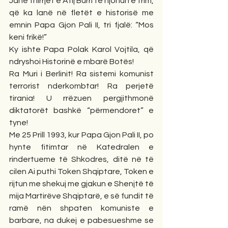
Janë thirrjet e Atij Burri të njohun e trim, 
që ka lanë në fletët e historisë me 
emnin Papa Gjon Pali II, tri fjalë: “Mos 
keni frikë!”
Ky ishte Papa Polak Karol Vojtila, që 
ndryshoi Historinë e mbarë Botës! 
Ra Muri i Berlinit! Ra sistemi komunist 
terrorist nderkombtar! Ra perjetë 
tirania! U rrëzuen pergjithmonë 
diktatorët bashkë “përmendoret” e 
tyne!
Me 25 Prill 1993, kur Papa Gjon Pali II, po 
hynte fitimtar në Katedralen e 
rindertueme të Shkodres, ditë në të 
cilen Ai puthi Token Shqiptare, Token e 
rijtun me shekuj me gjakun e Shenjtë të 
mija Martirëve Shqiptarë, e së fundit të 
ramë nën shpaten komuniste e 
barbare, na dukej e pabesueshme se 