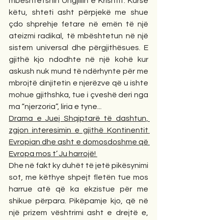
mbështetshin Ungjillin e Krishtit. Kurse 
këtu, shteti asht përpjekë me shue 
çdo shprehje fetare në emën të një 
ateizmi radikal, të mbështetun në një 
sistem universal dhe përgjithësues. E 
gjithë kjo ndodhte në një kohë kur 
askush nuk mund të ndërhynte për me 
mbrojtë dinjitetin e njerëzve që u ishte 
mohue gjithshka, tue i çveshë deri nga 
ma “njerzoria”, liria e tyne... 
Drama e Juej Shqiptarë të dashtun, 
zgjon interesimin e gjithë Kontinentit 
Evropian dhe asht e domosdoshme që 
Evropa mos t’ Ju harrojë! 
Dhe në fakt ky duhët të jetë pikësynimi 
sot, me këthye shpejt fletën tue mos 
harrue atë që ka ekzistue për me 
shikue përpara. Pikëpamje kjo, që në 
një prizem vështrimi asht e drejtë e, 