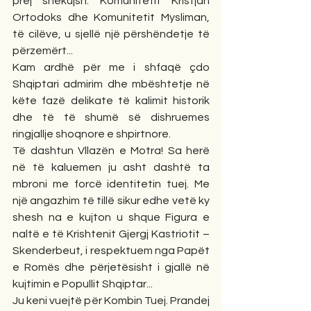
prej shekujsh: Komunitetit Kristjan 
Ortodoks dhe Komunitetit Mysliman, 
të cilëve, u sjellë një përshëndetje të 
përzemërt...
Kam ardhë për me i shfaqë çdo 
Shqiptari admirim dhe mbështetje në 
këte fazë delikate të kalimit historik 
dhe të të shumë së dishruemes 
ringjallje shoqnore e shpirtnore.
Të dashtun Vllazën e Motra! Sa herë 
në të kaluemen ju asht dashtë ta 
mbroni me forcë identitetin tuej. Me 
një angazhim të tillë sikur edhe vetë ky 
shesh na e kujton u shque Figura e 
naltë e të Krishtenit Gjergj Kastriotit – 
Skenderbeut, i respektuem nga Papët 
e Romës dhe përjetësisht i gjallë në 
kujtimin e Popullit Shqiptar...
Ju keni vuejtë për Kombin Tuej. Prandej 