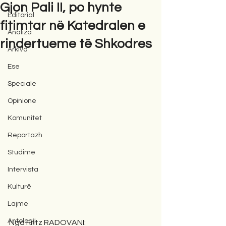
Gjon Pali II, po hynte
Editorial
fitimtar në Katedralen e
Analiza
rindertueme të Shkodres
Arkiva
Ese
Speciale
Opinione
Komunitet
Reportazh
Studime
Intervista
Kulturë
Lajme
Antologji
Nga Fritz RADOVANI: 