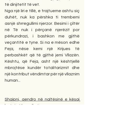
të dinjitetit të vet. 
Nga një liri e tillë, e trajtueme ashtu siç 
duhët, nuk ka përshka ti trembemi 
asnjë shrregullimi njerzor. Besimi i çiltër 
në Té nuk i përçanë njerëzit por 
përkundrazi, i bashkon me gjithë 
veçantitë e tyne. Si na e mëson edhe 
Feja, nëse kemi një Krijues të 
perbashkët që të gjithë jemi Vllazën. 
Kështu, që Feja, asht një kështjellë 
mbrojtëse kundër totalitarizmit dhe 
një kontribut vëndimtar për një vllaznim 
human... 
Shqipni, qendro në naltësinë e kësaj 
beteje të madhe! 
Rruga që do të bash nuk asht aq e 