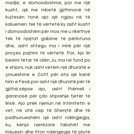
madje, e domosdoshme, por me një 
kusht, që me mbetë gjithmonë në 
kujtesën tonë ajo që ngjau në të 
kaluemen. Në të vërtetë ky asht kusht 
i domosdoshëm për mos me u rikëthye 
tek të njajtat gabime të përlotuna 
dhe, asht shtegu ma i mirë për një 
proçes pajtimi të vërtetë. Por, kjo liri 
besimi fetar të cilën Ju, ma në fund po 
e shijoni, nuk asht vetëm një dhuratë e 
çmueshme e Zotit për ata që kanë 
hirin e Fesë,por asht një dhuratë për të 
gjithë,sëpse ajo, asht thëmeli i 
garancisë për çdo shprehje tjetër të 
lirisë. Ajo prek njeriun në intimitetin e 
vet, në atë cep të Shenjtë dhe të 
padhunueshëm që asht ndërgjegja, 
ku, kenja njerëzore takohët me 
Krijuesin dhe fiton ndërgjegje të plotë 