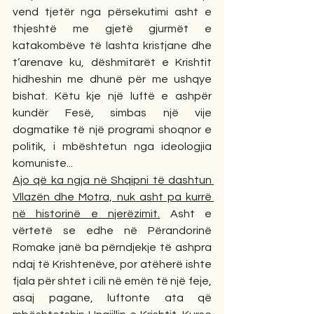
vend tjetër nga përsekutimi asht e 
thjeshtë me gjetë gjurmët e 
katakombëve të lashta kristjane dhe 
t’arenave ku, dëshmitarët e Krishtit 
hidheshin me dhunë për me ushqye 
bishat. Këtu kje një luftë e ashpër 
kundër Fesë, simbas një vije 
dogmatike të një programi shoqnor e 
politik, i mbështetun nga ideologjia 
komuniste... 
Ajo që ka ngja në Shqipni të dashtun 
Vllazën dhe Motra, nuk asht pa kurrë 
në historinë e njerëzimit.
 Asht e 
vërtetë se edhe në Përandorinë 
Romake janë ba përndjekje të ashpra 
ndaj të Krishtenëve, por atëherë ishte 
fjala për shtet i cili në emën të një feje, 
asaj pagane, luftonte ata që 