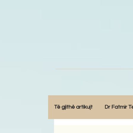
Të gjithë artikujt
Dr Fatmir T
Opinione
Komunitet