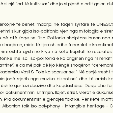
 si një “art të kultivuar” dhe jo si pjesë e artit gojor, du
  
kërkojnë të bëhet: “ndarja, në faqen zyrtare të UNESCO
etimi sikur gjoja iso-polifonia vjen nga mitologjia e si
 në atë faqe se “Iso-Polifonia shqiptare buron nga m
o shoqëron, midis të tjerash edhe funeralet e kremtimet 
rimi është qysh në krye në këtë kapitull të rezolutës:
onike me iso, iso-polifonia e ka origjinën nga “sirenat
zantine”, e ca më pak që kjo këngë shoqëron “ceremonit
kademiku Vasil S. Tole ka sqaruar se: “ Në asnjë rresht 
ia jonë rrjedh nga muzika bizantine” dhe të arrish konk
 është qartazi abuzive dhe keqdashëse. Dosja dhe formul
 dokumentimin, shtrirjen, llojet, stilet, vlerat e dukuri
n. Pra dokumentimin e gjendjes faktike. Për këtë mjafton 
Albanian folk iso-polyphony - intangible heritage - Cu