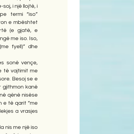
, i një llojtë, i 
e termi “iso” 
ron e mbështet 
ë (e gjatë, e 
ngë me iso. Iso, 
me fyell)” dhe 
s sonë vençe, 
 të vajtimit me 
ore. Besoj se e 
 gjithmon kanë 
anë qënë nisëse 
n e të qarit “me 
ekjes a vrasjes 
 nis me një iso 