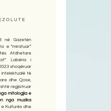
ime
Z O L U T E
a  e “miratuar” 
ës Atdhetare 
it” Labëria i 
 2023 shoqëruar 
intelektualë të 
are dhe Qose, 
htë regjistruar 
nga mitologjia e 
n nga muzika 
e e Kulturës dhe 