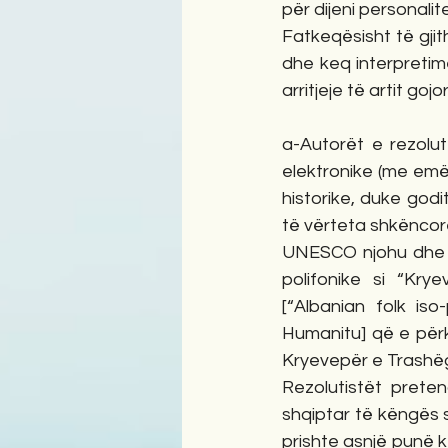
për dijeni personalit
Fatkeqësisht të gjit
dhe keq interpretim
arritjeje të artit go
a-Autorët e rezolut
elektronike (me emër
historike, duke godi
të vërteta shkëncore
UNESCO njohu dhe re
polifonike si “Krye
[“Albanian folk is
Humanitu] që e përkt
Kryevepër e Trashëgi
Rezolutistët preten
shqiptar të këngës s
prishte asnjë punë kë