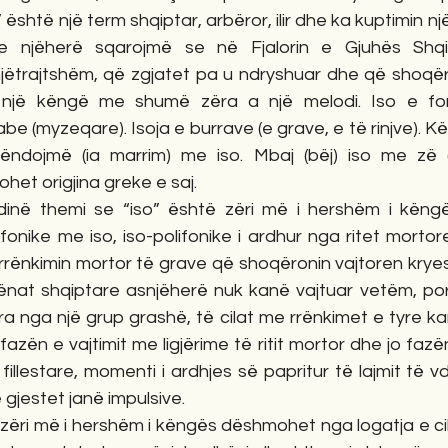
është një term shqiptar, arbëror, ilir dhe ka kuptimin një-soj
he njëherë sqarojmë se në Fjalorin e Gjuhës Shqip
 njëtrajtshëm, që zgjatet pa u ndryshuar dhe që shoqë
 një këngë me shumë zëra a një melodi. Iso e fort
be (myzeqare). Isoja e burrave (e grave, e të rinjve). Kë
ëndojmë (ia marrim) me iso. Mbaj (bëj) iso me zë (
het origjina greke e saj. 
inë themi se “iso” është zëri më i hershëm i këngë
onike me iso, iso-polifonike i ardhur nga ritet mortore
rrënkimin mortor të grave që shoqëronin vajtoren kryes
ënat shqiptare asnjëherë nuk kanë vajtuar vetëm, por
ra nga një grup grashë, të cilat me rrënkimet e tyre k
j fazën e vajtimit me ligjërime të ritit mortor dhe jo fazë
fillestare, momenti i ardhjes së papritur të lajmit të vd
gjestet janë impulsive.
 zëri më i hershëm i këngës dëshmohet nga logatja e cila