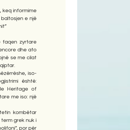
, keq informime 
altosjen e një 
it”
 faqen zyrtare 
kencore dhe ato 
jnë se me cilat 
iptar. 
ëzërrëshe, iso-
istrimi është: 
le Heritage of 
are me iso: një 
tetin kombëtar 
term grek nuk i 
lifoni”, por për 