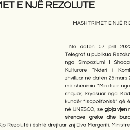
ET E NJË REZOLUTE
gime
Novela
Romane
English
Përkth
MASHTRIMET E NJË R E 
 Në datën 07 prill 2023 në Gazetën 
Telegraf u publikua Rezolut
nga Simpoziumi i Shoqat
Kulturore “Nderi i Komb
zhvilluar në datën 25 mars
më shënimin: “Miratuar nga 
shquar, kryesuar nga Kad
kundër “Isopolifonisë“ që ës
në UNESCO, se 
gjoja vjen 
sirenave greke dhe buro
 Kjo Rezolutë i është drejtuar znj Elva Margariti, Ministr