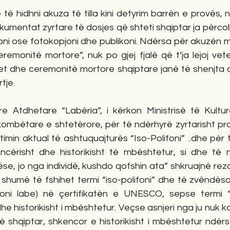
të hidhni akuza të tilla kini detyrim barrën e provës, n
kumentat zyrtare të dosjes që shteti shqiptar ja përco
oni ose fotokopjoni dhe publikoni. Ndërsa për akuzën m
emonitë mortore”, nuk po gjej fjalë që t’ja lejoj vete
itet dhe ceremonitë mortore shqiptare janë të shenjta 
tje.
e Atdhetare “Labëria”, i kërkon Ministrisë të Kulturë
 kombëtare e shtetërore, për të ndërhyrë zyrtarisht p
timin aktual të ashtuquajturës “Iso-Polifoni” ..dhe për 
cërisht dhe historikisht të mbështetur, si dhe të 
ëse, jo nga individë, kushdo qofshin ata” shkruajnë rezol
humë të fshihet termi “iso-polifoni” dhe të zvëndëso
ifoni labe) në çertifikatën e UNESCO, sepse termi “p
he historikisht i mbështetur. Veçse asnjeri nga ju nuk k
të shqiptar, shkencor e historikisht i mbështetur ndërs