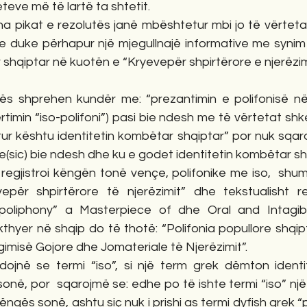
eteve më të lartë ta shtetit. 
ha pikat e rezolutës janë mbështetur mbi jo të vërteta
e duke përhapur një mjegullnajë informative me synim b
jor shqiptar në kuotën e “Kryevepër shpirtërore e njerëzim
ës shprehen kundër me: “prezantimin e polifonisë në
timin “iso-polifoni”) pasi bie ndesh me të vërtetat sh
tur kështu identitetin kombëtar shqiptar” por nuk sqaro
(sic) bie ndesh dhe ku e godet identitetin kombëtar shq
gjistroi këngën tonë vençe, polifonike me iso,  shum
vepër shpirtërore të njerëzimit” dhe tekstualisht regj
o-poliphony” a Masterpiece of dhe Oral and Intagib
hyer në shqip do të thotë: “Polifonia popullore shqipt
misë Gojore dhe Jomateriale të Njerëzimit”. 
dojnë se termi “iso”, si një term grek dëmton identi
onë, por  sqarojmë se: edhe po të ishte termi “iso” një 
ngës sonë, ashtu siç nuk i prishi as termi dyfish grek “po