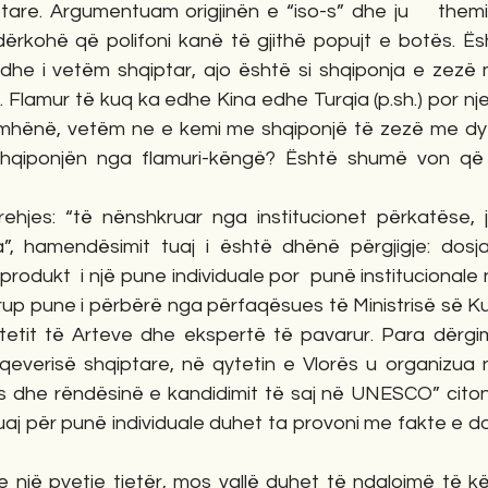
ptare. Argumentuam origjinën e “iso-s” dhe ju    themi
rkohë që polifoni kanë të gjithë popujt e botës. Është
ik dhe i vetëm shqiptar, ajo është si shqiponja e zezë
. Flamur të kuq ka edhe Kina edhe Turqia (p.sh.) por njer
ëmhënë, vetëm ne e kemi me shqiponjë të zezë me dy 
shqiponjën nga flamuri-këngë? Është shumë von që t
ehjes: “të nënshkruar nga institucionet përkatëse, jo
”, hamendësimit tuaj i është dhënë përgjigje: dosj
dukt  i një pune individuale por  punë institucionale n
rup pune i përbërë nga përfaqësues të Ministrisë së Kultu
sitetit të Arteve dhe ekspertë të pavarur. Para dërgimi
everisë shqiptare, në qytetin e Vlorës u organizua n
s dhe rëndësinë e kandidimit të saj në UNESCO” cito
tuaj për punë individuale duhet ta provoni me fakte e 
e një pyetje tjetër, mos vallë duhet të ndalojmë të kë