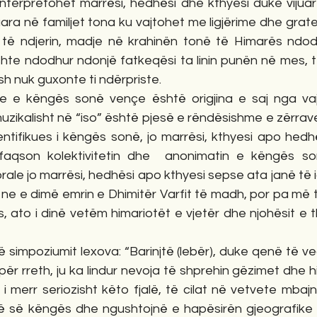
nterpretohet marrësi, hedhësi dhe kthyesi duke vijuar 
ara në familjet tona ku vajtohet me ligjërime dhe grate
r të ndjerin, madje në krahinën tonë të Himarës ndo
ishte ndodhur ndonjë fatkeqësi ta linin punën në mes, të
sh nuk guxonte ti ndërpriste.
 e këngës sonë vençe është origjina e saj nga vajti
muzikalisht në “iso” është pjesë e rëndësishme e zërrave
tifikues i këngës sonë, jo marrësi, kthyesi apo hedhës
rfaqson kolektivitetin dhe  anonimatin e këngës so
rale jo marrësi, hedhësi apo kthyesi sepse ata janë të 
ë ne e dimë emrin e Dhimitër Varfit të madh, por pa më 
, ato i dinë vetëm himariotët e vjetër dhe njohësit e t
ë simpoziumit lexova: “Barinjtë (lebër), duke qenë të v
ër rreth, ju ka lindur nevoja të shprehin gëzimet dhe hi
 i merr seriozisht këto fjalë, të cilat në vetvete mbaj
isë së këngës dhe ngushtojnë e hapësirën gjeografike t