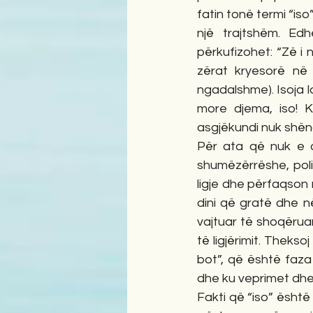
fatin tonë termi “iso” 
një trajtshëm. Ed
përkufizohet: “Zë i
zërat kryesorë në
ngadalshme). Isoja la
more djema, iso! K
asgjëkundi nuk shëno
Për ata që nuk e d
shumëzërrëshe, polif
ligje dhe përfaqson 
dini që gratë dhe n
vajtuar të shoqërua
të ligjërimit. Thekso
bot”, që është faza 
dhe ku veprimet dhe 
Fakti që “iso” është