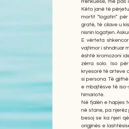
rrënkuese, më pas i
Këto janë të përjetu
mortit “logatin” pë
gratë, të cilave u k
nisnin logatjen. Asku
E vërteta shkencore
vajtimor i shndruar 
është kromozoni iden
zërra solo. Iso pë
kryesorë të arteve o
si persona. Të gjith
e mbajtësve të iso-s
himariote. 
Në fjalën e hapjes t
në stane, pa njerëz p
besoj se ka njeri që
origjinës e lashtës