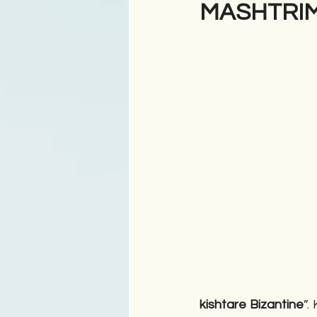
MASHTRIM
Antologji
Poezi
Tre
kishtare Bizantine
”.