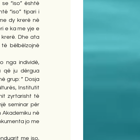
 se “iso” është 
 “iso” tipari i 
 me dy krerë në 
i e ka me yje e 
krerë. Dhe ata 
ë bëlbëlzojnë 
 nga individë, 
a që ju dërgua 
ë grup: ” Dosja 
rës, Institutit 
t zyrtarisht të 
jë seminar për 
n Akademiku në 
dokumenta jo me 
nduarit me iso, 