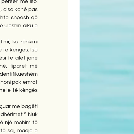
përsëri me iso. 
, disa kohë pas 
dhte shpesh që 
 uleshin diku e 
mi, ku rënkimi 
 të këngës. Iso 
i të cilët janë 
në, tiparet më 
identifikueshëm 
thoni pak emrat 
helle të këngës 
eçuar me bagëti 
dhërimet..”. Nuk 
në një mohim të 
ë saj, madje e 