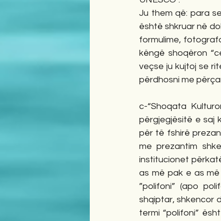
Ju them që: para se 
është shkruar në do
formulime, fotograf
këngë shoqëron “cer
veçse ju kujtoj se r
përdhosni me përçar
c-“Shoqata Kulturor
përgjegjësitë e saj
për të fshirë prezan
me prezantim shken
institucionet përkat
as më pak e as më s
”polifoni” (apo pol
shqiptar, shkencor d
termi “polifoni” ësh