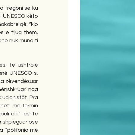
a tregoni se ku 
lli UNESCO këto 
akabre që: “kjo 
s e t’jua them, 
dhe nuk mund ti 
s, të ushtrojë 
ranë UNESCO-s, 
ta zëvendësuar  
nënshkruar nga 
ucionistët. Pra 
het  me termin 
olifoni” është 
a shpjeguar pse 
a “polifonia me 