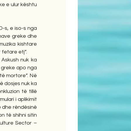
ke e ulur kështu 
-s, e iso-s nga 
renave greke dhe 
uzika kishtare 
fetare etj”.
 Askush nuk ka 
” greke apo nga 
ë mortore”. Në 
të dosjes nuk ka 
luzion të tillë 
ari i aplikimit 
së dhe rëndësinë 
të shihni sitin 
lture Sector – 