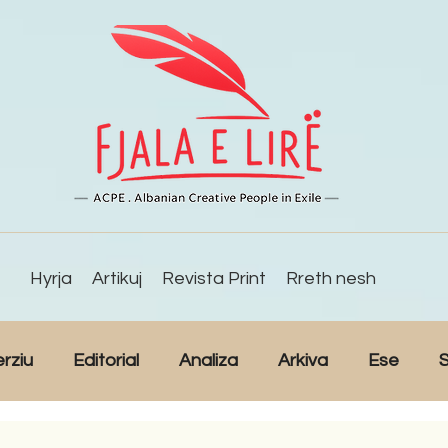
Hyrja
Artikuj
Revista Print
Rreth nesh
erziu
Editorial
Analiza
Arkiva
Ese
S
Reportazh
Studime
Intervista
Kulturë