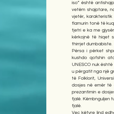
iso” është antishqi
vetëm shqiptare, ndë
vjetër, karakterist
flamurin tonë të kuq
tjetri e ka me gjys
kërkojnë të hiqet 
thirrjet dumbabiste.
Përsa i përket shpr
kushdo qofshin ata
UNESCO nuk është pro
u përgatit nga një g
të Folklorit, Univer
dosjes në emër të q
prezantimin e dosje
fjalë. Këmbnguljen 
fjalë. 
Veç këtyre lind edh