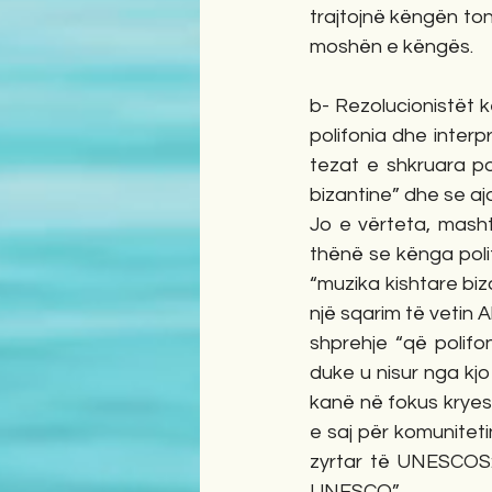
trajtojnë këngën tonë
moshën e këngës.     
b- Rezolucionistët 
polifonia dhe interpr
tezat e shkruara po
bizantine” dhe se aj
Jo e vërteta, masht
thënë se kënga polif
“muzika kishtare bi
një sqarim të vetin A
shprehje “që polifon
duke u nisur nga kjo
kanë në fokus kryesor
e saj për komuniteti
zyrtar të UNESCOS: 
UNESCO”. 