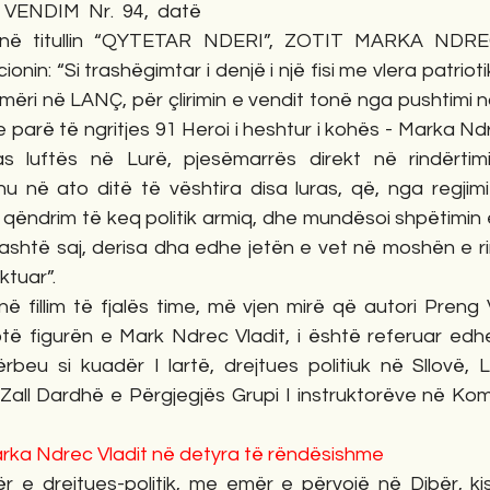
VENDIM Nr. 94, datë 
hënë titullin “QYTETAR NDERI”, ZOTIT MARKA NDRECA
onin: “Si trashëgimtar i denjë i një fisi me vlera patriot
mëri në LANÇ, për çlirimin e vendit tonë nga pushtimi na
 parë të ngritjes 91 Heroi i heshtur i kohës - Marka Ndre
s luftës në Lurë, pjesëmarrës direkt në rindërtimi
u në ato ditë të vështira disa luras, që, nga regjimi p
qëndrim të keq politik armiq, dhe mundësoi shpëtimin e
ashtë saj, derisa dha edhe jetën e vet në moshën e rin
ktuar”.
 fillim të fjalës time, më vjen mirë që autori Preng V
ë figurën e Mark Ndrec Vladit, i është referuar edh
beu si kuadër I lartë, drejtues politiuk në Sllovë, Lu
ë Zall Dardhë e Përgjegjës Grupi I instruktorëve në Komi
Marka Ndrec Vladit në detyra të rëndësishme
r e drejtues-politik, me emër e përvojë në Dibër, kis