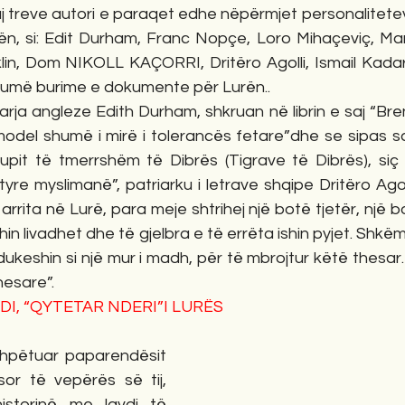
 treve autori e paraqet edhe nëpërmjet personaliteteve
ën, si: Edit Durham, Franc Nopçe, Loro Mihaçeviç, Mar
klin, Dom NIKOLL KAÇORRI, Dritëro Agolli, Ismail Kadare
shumë burime e dokumente për Lurën..
rja angleze Edith Durham, shkruan në librin e saj “Bren
odel shumë i mirë i tolerancës fetare”dhe se sipas saj
rupit të tmerrshëm të Dibrës (Tigrave të Dibrës), siç
re myslimanë”, patriarku i letrave shqipe Dritëro Agolli
arrita në Lurë, para meje shtrihej një botë tjetër, një b
ishin livadhet dhe të gjelbra e të errëta ishin pyjet. Shkë
keshin si një mur i madh, për të mbrojtur këtë thesar.
hesare”.
I, “QYTETAR NDERI”I LURËS
shpëtuar paparendësit 
or të vepërës së tij, 
istorinë me lavdi të 