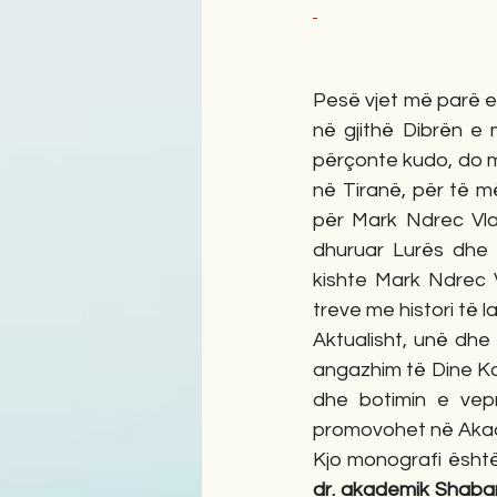
Pesë vjet më parë e 
në gjithë Dibrën e 
përçonte kudo, do m
në Tiranë, për të m
për Mark Ndrec Vladi
dhuruar Lurës dhe 
kishte Mark Ndrec V
treve me histori të 
Aktualisht, unë dhe 
angazhim të Dine Ka
dhe botimin e vep
promovohet në Akad
Kjo monografi është
dr. akademik Shaba