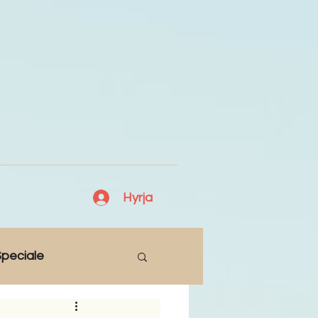
Hyrja
peciale
Lajme