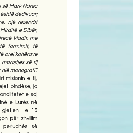
ës së Mark Ndrec 
 është dedikuar; 
e, një rezervàt 
Mirditë e Dibër, 
recë Vladit, me 
të formimit, të 
jë prej kohërave 
brojtjes së tij 
 një monografi”.
isionin e tij, 
et bindëse, jo 
nalitetet e saj 
inë e Lurës në 
gjetjen  e 15 
n për zhvillim 
 periudhës së 