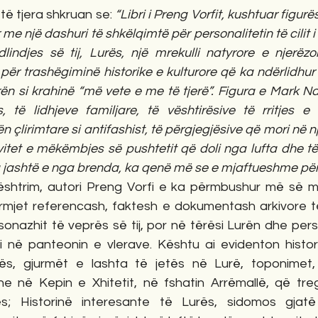
të tjera shkruan se: 
“Libri i Preng Vorfit, kushtuar figur
 me një dashuri të shkëlqimtë për personalitetin të cilit i
lindjes së tij, Lurës, një mrekulli natyrore e njerëzor
 për trashëgiminë historike e kulturore që ka ndërlidhur 
n si krahinë “më vete e me të tjerë”. Figura e Mark Nd
s, të lidhjeve familjare, të vështirësive të rritjes e 
n çlirimtare si antifashist, të përgjegjësive që mori në n
vitet e mëkëmbjes së pushtetit që doli nga lufta dhe të m
a jashtë e nga brenda, ka qenë më se e mjaftueshme për
htrim, autori Preng Vorfi e ka përmbushur më së miri m
rmjet referencash, faktesh e dokumentash arkivore tej
sonazhit të veprës së tij, por në tërësi Lurën dhe perso
 në panteonin e vlerave. Kështu ai evidenton histor
s, gjurmët e lashta të jetës në Lurë, toponimet, 
 në Kepin e Xhitetit, në fshatin Arrëmallë, që trego
s; Historinë interesante të Lurës, sidomos gjatë