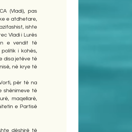
 (Vladi), pas 
ike e atdhetare, 
zifashist, ishte 
c Vladi i Lurës 
n e vendit të 
olitik i kohës, 
 disa jetëve të 
isë, në krye të 
orfi, për të na 
e shënimeve të 
rë, maqellarë, 
tetin e Partisë 
hte dëshirë të 