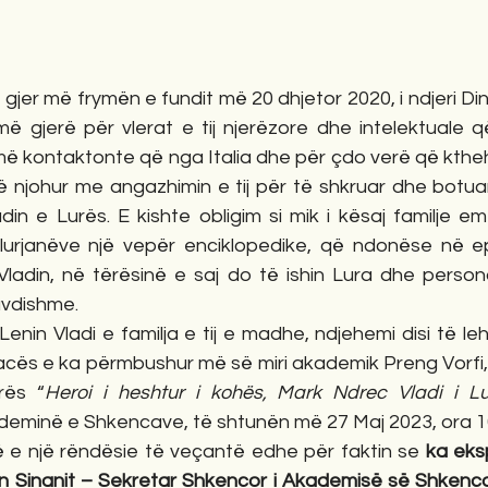
gjer më frymën e fundit më 20 dhjetor 2020, i ndjeri Dine
më gjerë për vlerat e tij njerëzore dhe intelektuale q
ë kontaktonte që nga Italia dhe për çdo verë që ktheh
ë njohur me angazhimin e tij për të shkruar dhe botuar
n e Lurës. E kishte obligim si mik i kësaj familje emër
lurjanëve një vepër enciklopedike, që ndonëse në e
ladin, në tërësinë e saj do të ishin Lura dhe personal
lavdishme.
Lenin Vladi e familja e tij e madhe, ndjehemi disi të le
cës e ka përmbushur më së miri akademik Preng Vorfi, 
rës “
Heroi i heshtur i kohës, Mark Ndrec Vladi i L
eminë e Shkencave, të shtunën më 27 Maj 2023, ora 10
 e një rëndësie të veçantë edhe për faktin se
 ka eks
n Sinanit – Sekretar Shkencor i Akademisë së Shken