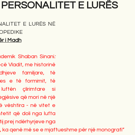
 PERSONALITET E LURËS
gime
Novela
Romane
English
Përkth
ALITET E LURËS NË 
LOPEDIKE
ër i Madh
kademik Shaban Sinani
: 
ë Vladit, me historinë 
dhjeve familjare, të 
tjes e të formimit, të 
uftën çlirimtare si 
egjësive që mori në një 
 vështira - në vitet e 
tit që doli nga lufta 
ij prej ndërhyrjeve nga 
, ka qenë më se e mjaftueshme për një monografi”