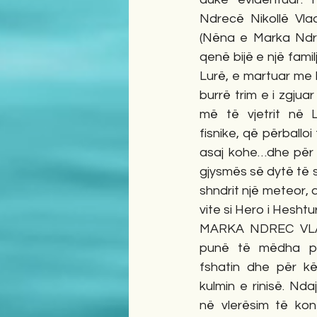
Ndrecë Nikollë Vla
(Nëna e Marka Ndrec
qenë bijë e një familj
Lurë, e martuar me N
burrë trim e i zgjuar i
më të vjetrit në L
fisnike, që përballoi 
asaj kohe…dhe për të
gjysmës së dytë të sh
shndrit një meteor, 
vite si Hero i Heshtur
MARKA NDREC VLADI,
punë të mëdha për
fshatin dhe për kë
kulmin e rinisë. Nda
në vlerësim të kontri