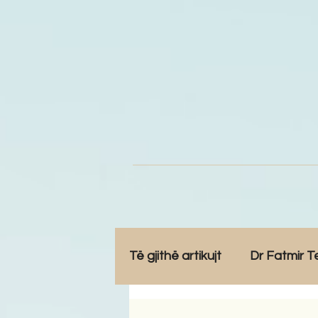
Të gjithë artikujt
Dr Fatmir T
Opinione
Komunitet