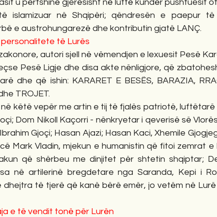
asit u përfshinë gjerësisht në luftë kundër pushtuesit ot
të islamizuar në Shqipëri; qëndresën e paepur të l
rbë e austrohungarezë dhe kontributin gjatë LANÇ.
e personalitete të Lurës
zakonore, autori sjell në vëmendjen e lexuesit Pesë Kar
veçse Pesë Ligje dhe disa akte nënligjore, që zbatohesh
tarë dhe që ishin: KARARET E BESËS, BARAZIA, RRA
 dhe TROJET.
ë këtë vepër me artin e tij të fjalës patriotë, luftëtarë
 Doçi; Dom Nikoll Kaçorri - nënkryetar i qeverisë së Vlor
 Ibrahim Gjoçi; Hasan Ajazi; Hasan Kaci, Xhemile Gjogjegj
ecë Mark Vladin, mjekun e humanistin që fitoi zemrat e l
akun që shërbeu me dinjitet për shtetin shqiptar; De
esa në artilerinë bregdetare nga Saranda, Kepi i Ro
 dhejtra të tjerë që kanë bërë emër, jo vetëm në Lurë 
ja e të vendit tonë për Lurën