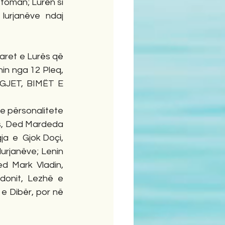
toman; Lurën si 
urjanëve ndaj 
aret e Lurës që 
in nga 12 Pleq, 
GJET, BIMËT E 
 e përsonalitete 
ës, Ded Mardeda 
a  e  Gjok Doçi, 
urjanëve; Lenin 
d Mark Vladin, 
donit, Lezhë e 
e Dibër, por në 