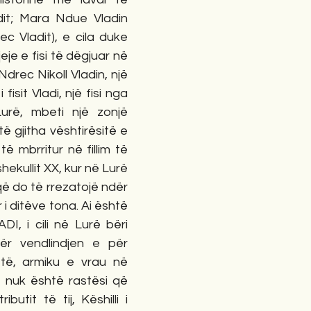
dit; Mara Ndue Vladin 
 Vladit), e cila duke 
eje e fisi të dëgjuar në 
drec Nikoll Vladin, një 
 fisit Vladi, një fisi nga 
urë, mbeti një zonjë 
të gjitha vështirësitë e 
 mbrritur në fillim të 
ekullit XX, kur në Lurë 
që do të rrezatojë ndër 
 i ditëve tona. Ai është 
 i cili në Lurë bëri 
 vendlindjen e për 
të, armiku e vrau në 
j nuk është rastësi që 
butit të tij, Këshilli i 