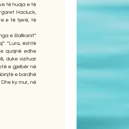
 të huaja e të 
garet Hacluck, 
 e të tjerë, të 
ga e Ballkanit” 
”: “Lura, është 
 e quajnë edhe 
, duke vizituar 
otë e gjelbër në 
mbinjtë e bardhë 
 Dhe ky mur, në 