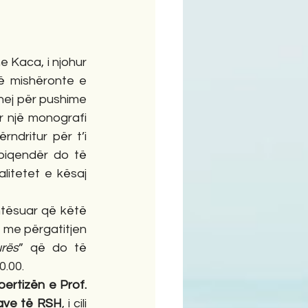
 Kaca, i njohur 
ë mishëronte e 
ej për pushime 
 një monografi 
ndritur për t’i 
piqendër do të 
itetet e kësaj 
htësuar që këtë 
me përgatitjen 
urës
” që do të 
.00.
pertizën e Prof. 
cave të RSH
, i cili 