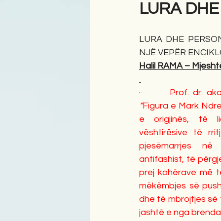
LURA DHE
Antologji
Poezi
Tre
LURA DHE PERSON
NJË VEPËR ENCIK
Halil RAMA – Mjesht
·       Prof. dr. a
“
Figura e Mark Ndrec
e origjinës, të li
vështirësive të rri
pjesëmarrjes në l
antifashist, të përgj
prej kohërave më të
mëkëmbjes së pushte
dhe të mbrojtjes së t
jashtë e nga brenda