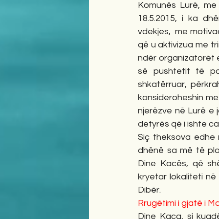
Komunës Lurë, me 
18.5.2015, i ka d
vdekjes,  me motivaci
që u aktivizua me tri
ndër organizatorët e
së pushtetit të pa
shkatërruar, përkrah
konsideroheshin me 
njerëzve në Lurë e j
detyrës që i ishte ca
Siç theksova edhe në
dhënë sa më të plot
Dine Kacës, që shër
kryetar lokaliteti n
Dibër.
Rrugëtimi i gjatë i 
Dine Kaca, si kuadë