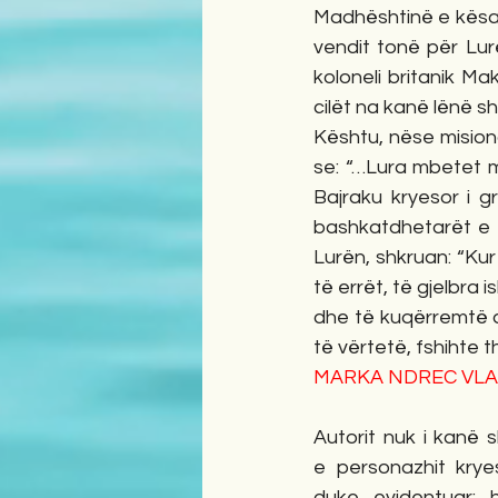
Madhështinë e kësaj
vendit tonë për Lur
koloneli britanik Ma
cilët na kanë lënë 
Kështu, nëse misiona
se: “…Lura mbetet m
Bajraku kryesor i g
bashkatdhetarët e ty
Lurën, shkruan: “Kur 
të errët, të gjelbra 
dhe të kuqërremtë du
të vërtetë, fshihte t
MARKA NDREC VLAD
Autorit nuk i kanë 
e personazhit kryes
duke evidentuar: h