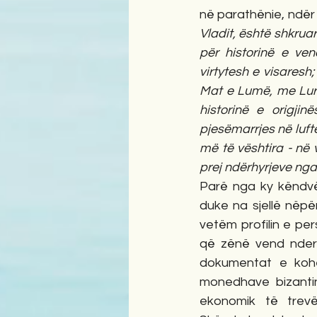
në parathënie, ndër 
Vladit, është shkruar
për historinë e vend
virtytesh e visaresh;
Mat e Lumë, me Lurë
historinë e origjinë
pjesëmarrjes në luftë
më të vështira - në 
prej ndërhyrjeve ng
Parë nga ky këndvës
duke na sjellë nëpë
vetëm profilin e per
që zënë vend nderi
dokumentat e kohë
monedhave bizantine
ekonomik të trevë