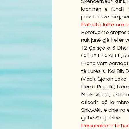
Skënderbeut, kur lur
krahinën e fundit 
pushtuesve turq, se
Patriotë, luftëtarë 
Referuar të drejtës 
nuk janë gjë tjetër 
12 Çekiçë e 6 Dhe
GJËJA E GJALLË, si
Preng Vorfi paraqet n
të Lurës si: Kol Bib
(Vladi); Gjetan Loka;
Hero i Popullit; Ndr
Mark Vladin, ushtar
oficerin që la mbr
Shkodër, e dhjetra e
gjithë Shqipërinë.
Personalitete të hua