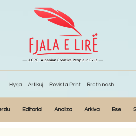
Hyrja
Artikuj
Revista Print
Rreth nesh
erziu
Editorial
Analiza
Arkiva
Ese
S
Reportazh
Studime
Intervista
Kulturë