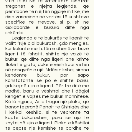
vitin 1939. Në të katër këto fshatrat 
tregohet e njëjta legjendë, që 
përmbanë të njëjtën ngjarje mitike, me 
disa variacione në vartësi të kushteve 
specifike të trevave, si p. sh në 
Gollobordë e bukura dilte nga 
shkëmbi.
Legjenda e të bukurës të liqenit të 
Valit: “Një djal bukurosh, çdo mëngjes, 
kur kalonte me tufën e dhenëve  buzë 
liqenit të fshatit, shihte një vajzë të 
bukur, që dilte nga liqeni dhe krihte 
flokët e gjata, duke e vështruar veten 
në pasqyrën e ujit. Ndërsa krihej, sirena 
këndonte bukur, por sapo 
konstatonte se po e shihte bariu, 
çdukej në ujin e liqenit. Për tre ditë me 
rradhë, bariu e vështroi dhe i dëgjoi 
këngët e vajzës me bukuri mahnitëse. 
Këtë ngjarje, Ai ia tregoi një plake, që 
banonte pranë Perroit të Shtrigës dhe 
i kërkoi këshilla, si të vepronte ta 
kapte bukuroshen, para se ajo të 
zhytej në ujin e liqenit. Plaka e këshilloi 
të qepte një këmishë të bardhë të 