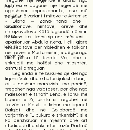
tregohet një legjendë e ardhur nga 
lashtësitë pagane, një legjendë me 
Poezi
ngjashmëri impresionante, ose më 
saktë, një variant i miteve të Artemisa 
Tregime
- Diana – Zana-Thana dhe i 
amazonave, nimfave, orëve dhe 
Novela
shtojzovalleve. Këtë legjendë, në vitin 
1968 e ka transkriptuar mësuesi i 
Romane
apasionuar Abdulla Keta, i cili, gjatë 
English
ekspeditave për mbledhen e folklorit 
në trevën e Martaneshit, e dëgjoi nga 
Përkthime
disa plaka të fshatit Val, dhe e 
shkruajti me hollësi dhe mjeshtëri, 
ashtu si ia treguan.
     Legjenda e të bukurës që del nga 
liqeni i Valit dhe e hutoi djaloshin bari, i 
cili u dashura marrëzisht me perrinë, 
tregohet nga valatosët, por dhe nga 
malësorët e fshatit Lena, e lidhur me 
Liqenin e Zi, ashtu si tregohet në 
trevën e Klosit, e lidhur me liqenet 
Balgjat dhe në Gollobordë me 
varjantin e “E bukura e shkëmbit”, si e 
ka përshkruar me mjeshtri dhe art 
studiuesi dhe shkrimtari Lazër Radi në 