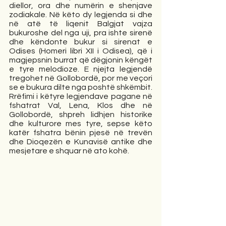
diellor, ora dhe numërin e shenjave 
zodiakale. Në këto dy legjenda si dhe 
në atë të liqenit Balgjat vajza 
bukuroshe del nga uji, pra ishte sirenë 
dhe këndonte bukur si sirenat e 
Odises (Homeri libri XII i Odisea), që i 
magjepsnin burrat që dëgjonin këngët 
e tyre melodioze. E njejta legjendë 
tregohet në Gollobordë, por me veçori 
se e bukura dilte nga poshtë shkëmbit. 
Rrëfimi i këtyre legjendave pagane në 
fshatrat Val, Lena, Klos dhe në 
Gollobordë, shpreh lidhjen historike 
dhe kulturore mes tyre, sepse këto 
katër fshatra bënin pjesë në trevën 
dhe Dioqezën e Kunavisë antike dhe 
mesjetare e shquar në ato kohë. 