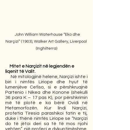
   John William Waterhouse “Eko dhe 
Narçizi” (1903), Walker Art Gallery, Liverpool 
(Inghilterra)
     Mitet e Narçizit në legjendën e 
liqenit të Valit.
     Në mitologjinë helene, Narçizi ishte i 
biri i nimfës Liriope dhe hyut të 
lumenjëve Cefiso, si e përshkruajnë 
Partenio i Nikea dhe Konone (shekulli 
36 para K – 17 pas K), por përshkrimin 
më të plotë e ka bërë Ovidi në 
Metamorfozën. Kur lindi Narçizi, 
profetia Tiresia parashikoi fatin e tij, 
duke i thënë nimfës Liriope se “Narçizi 
do të jëtoi deri sa të të mos njohi 
vehten”, një profeci e dykuptimëshme, 