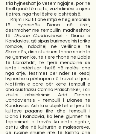
tria hyjneshat jo vetëm ngjajnë, por në 
thelb janë të njejta, vazhdimësi e njera 
tjetrës, nga thellësitë e lashtësisë. 
     Krijimi i kultit dhe rritja e hegjemonisë 
të hyjneshës Diana në ilirët, 
dëshmohet me tempullin  madhështor 
të 
Dianae Candaviensis 
- Diana e 
Kandavias, që sipas burimeve historike 
romake, ndodhej në verilindje të 
Skampës, disa studiues thonë se ishte 
në Çermenikë, të tjerë thonë në Babje 
të Librazhdit, të tjerë mendojnë se 
ishte i ndërtuar thellë në malësi dhe 
nga atje, festimet për nder të kësaj 
hyjneshe u përhapën në trevat e tjera. 
Njoftimin e parë për këtë tempull e 
dha austriaku Camillo Praschniker, i cili 
zbuloi mbishkrimin Add Dianae 
Candaviensis - tempulli i Dianës të 
Kandavias. Ashtu si objektet e tjera të 
kulteve pagane ilire dhe tempulli i 
Diana i Kandavia, ka lënë gjurmët në 
toponimet e trevës ku ishte ngritur, 
ashtu dhe në kulturën e malësorëve, 
që ruajnë shumë rite të lashta dhe 