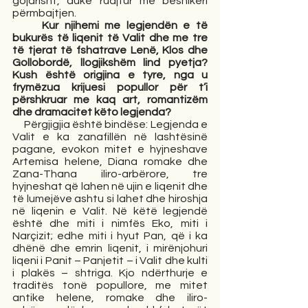
gojarisht, duke ruajtur me besnikëri 
përmbajtjen.  
  Kur njihemi me legjendën e të 
bukurës të liqenit të Valit dhe me tre 
të tjerat të fshatrave Lenë, Klos dhe 
Gollobordë, llogjikshëm lind pyetja? 
Kush është origjina e tyre, nga u 
frymëzua krijuesi popullor për t’i  
përshkruar me kaq art, romantizëm 
dhe dramacitet këto legjenda? 
     Përgjigjia është bindëse: Legjenda e 
Valit e ka zanafillën në lashtësinë 
pagane, evokon mitet e hyjneshave 
Artemisa helene, Diana romake dhe 
Zana-Thana iliro-arbërore, tre 
hyjneshat që lahen në ujin e liqenit dhe 
të lumejëve ashtu si lahet dhe hiroshja 
në liqenin e Valit. Në këtë legjendë 
është dhe miti i nimfës Eko, miti i 
Narçizit; edhe miti i hyut Pan, që i ka 
dhënë dhe emrin liqenit, i mirënjohuri 
liqeni i Panit – Panjetit – i Valit dhe kulti 
i plakës – shtriga. Kjo ndërthurje e 
traditës tonë popullore, me mitet 
antike helene, romake dhe iliro-