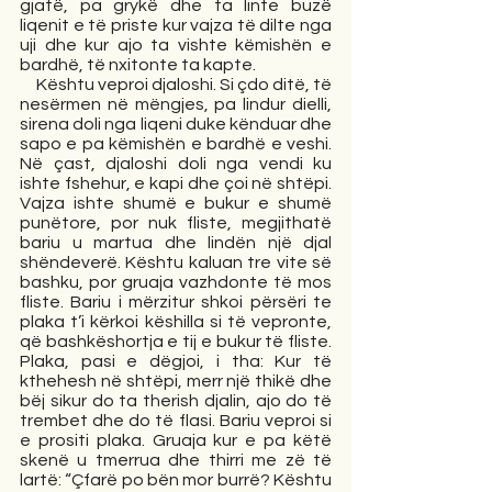
gjatë, pa grykë dhe ta linte buzë 
liqenit e të priste kur vajza të dilte nga 
uji dhe kur ajo ta vishte këmishën e 
bardhë, të nxitonte ta kapte. 
     Kështu veproi djaloshi. Si çdo ditë, të 
nesërmen në mëngjes, pa lindur dielli, 
sirena doli nga liqeni duke kënduar dhe 
sapo e pa këmishën e bardhë e veshi. 
Në çast, djaloshi doli nga vendi ku 
ishte fshehur, e kapi dhe çoi në shtëpi. 
Vajza ishte shumë e bukur e shumë 
punëtore, por nuk fliste, megjithatë 
bariu u martua dhe lindën një djal 
shëndeverë. Kështu kaluan tre vite së 
bashku, por gruaja vazhdonte të mos 
fliste. Bariu i mërzitur shkoi përsëri te 
plaka t’i kërkoi këshilla si të vepronte, 
që bashkëshortja e tij e bukur të fliste. 
Plaka, pasi e dëgjoi, i tha: Kur të 
kthehesh në shtëpi, merr një thikë dhe 
bëj sikur do ta therish djalin, ajo do të 
trembet dhe do të flasi. Bariu veproi si 
e prositi plaka. Gruaja kur e pa këtë 
skenë u tmerrua dhe thirri me zë të 
lartë: “Çfarë po bën mor burrë? Kështu 