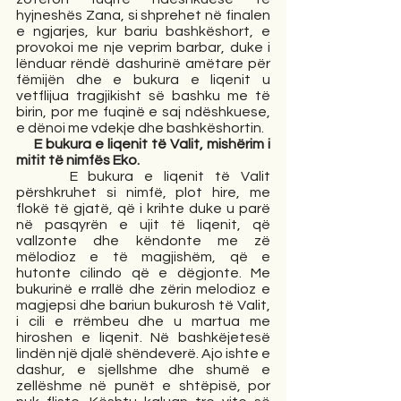
hyjneshës Zana, si shprehet në finalen 
e ngjarjes, kur bariu bashkëshort, e 
provokoi me nje veprim barbar, duke i 
lënduar rëndë dashurinë amëtare për 
fëmijën dhe e bukura e liqenit u 
vetflijua tragjikisht së bashku me të 
birin, por me fuqinë e saj ndëshkuese, 
e dënoi me vdekje dhe bashkëshortin.    
     E bukura e liqenit të Valit, mishërim i 
mitit të nimfës Eko.
     E bukura e liqenit të Valit 
përshkruhet si nimfë, plot hire, me 
flokë të gjatë, që i krihte duke u parë 
në pasqyrën e ujit të liqenit, që 
vallzonte dhe këndonte me zë 
mëlodioz e të magjishëm, që e 
hutonte cilindo që e dëgjonte. Me 
bukurinë e rrallë dhe zërin melodioz e 
magjepsi dhe bariun bukurosh të Valit, 
i cili e rrëmbeu dhe u martua me 
hiroshen e liqenit. Në bashkëjetesë 
lindën një djalë shëndeverë. Ajo ishte e 
dashur, e sjellshme dhe shumë e 
zellëshme në punët e shtëpisë, por 