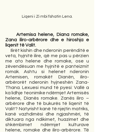
Liqeni i Zi mbi fshatin Lena.
  Artemisa helene, Diana romake, 
Zana iliro-arbërore dhe e hiroshja e 
liqenit të Valit. 
     Ilirët kishin dhe nderonin perënditë e 
veta, hyjnitë ilire, që me pas u përzien 
me ato helene dhe romake, ose u 
zëvendësuan me hyjnitë e panteizmit 
romak. Ashtu si helenet nderonin 
Artemisen, romakët Dianën, iliro-
arbërorët nderonin hyjneshën Zana-
Thana. Lexuesi mund të pyesi: Vallë a 
ka lidhje teonimike ndërmjet Artemisës 
helene, Dianës romake. Zanës iliro – 
arbërore dhe të bukurës të liqenit të 
Valit? Natyrisht kanë të njejtin matriks, 
kanë vazhdimësi dhe ngjashmëri, të 
diktuara nga ndikimet, huazimet dhe 
shkëmbimet ndërmjet kulturave 
helene, romake dhe iliro-arbërore. Të 