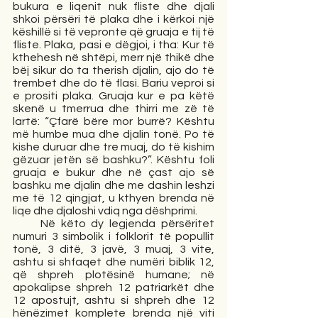
bukura e liqenit nuk fliste dhe djali 
shkoi përsëri të plaka dhe i kërkoi një 
këshillë si të vepronte që gruaja e tij të 
fliste. Plaka, pasi e dëgjoi, i tha: Kur të 
kthehesh në shtëpi, merr një thikë dhe 
bëj sikur do ta therish djalin, ajo do të 
trembet dhe do të flasi. Bariu veproi si 
e prositi plaka. Gruaja kur e pa këtë 
skenë u tmerrua dhe thirri me zë të 
lartë: “Çfarë bëre mor burrë? Kështu 
më humbe mua dhe djalin tonë. Po të 
kishe duruar dhe tre muaj, do të kishim 
gëzuar jetën së bashku?”. Kështu foli 
gruaja e bukur dhe në çast ajo së 
bashku me djalin dhe me dashin leshzi 
me të 12 qingjat, u kthyen brenda në 
liqe dhe djaloshi vdiq nga dëshprimi. 
     Në këto dy legjenda përsëritet 
numuri 3 simbolik i folklorit të popullit 
tonë, 3 ditë, 3 javë, 3 muaj, 3 vite, 
ashtu si shfaqet dhe numëri biblik 12, 
që shpreh plotësinë humane; në 
apokalipse shpreh 12 patriarkët dhe 
12 apostujt, ashtu si shpreh dhe 12 
hënëzimet komplete brenda një viti 