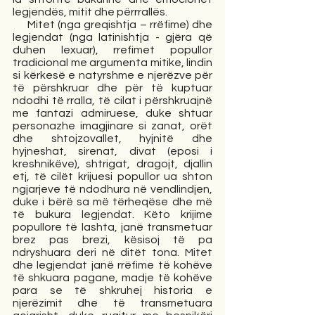
legjendës, mitit dhe përrrallës. 
     Mitet (nga greqishtja – rrëfime) dhe 
legjendat (nga latinishtja - gjëra që 
duhen lexuar), rrefimet popullor 
tradicional me argumenta mitike, lindin 
si kërkesë e natyrshme e njerëzve për 
të përshkruar dhe për të kuptuar 
ndodhi të rralla, të cilat i përshkruajnë 
me fantazi admiruese, duke shtuar 
personazhe imagjinare si zanat, orët 
dhe shtojzovallet, hyjnitë dhe 
hyjneshat, sirenat, divat (eposi i 
kreshnikëve), shtrigat, dragojt, djallin 
etj, të cilët krijuesi popullor ua shton 
ngjarjeve të ndodhura në vendlindjen, 
duke i bërë sa më tërheqëse dhe më 
të bukura legjendat. Këto krijime 
popullore të lashta, janë transmetuar 
brez pas brezi, kësisoj të pa 
ndryshuara deri në ditët tona. Mitet 
dhe legjendat janë rrëfime të kohëve 
të shkuara pagane, madje të kohëve 
para se të shkruhej historia e 
njerëzimit dhe të transmetuara 