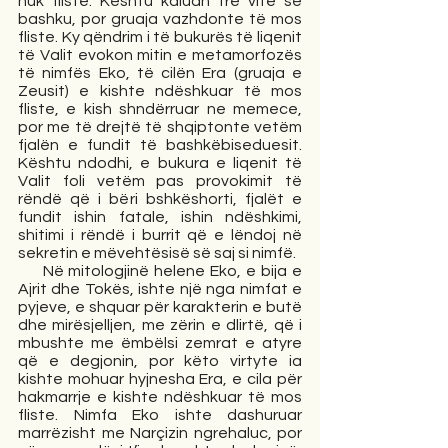
nuk fliste. Kështu kaluan tre vite së 
bashku, por gruaja vazhdonte të mos 
fliste. Ky qëndrim i të bukurës të liqenit 
të Valit evokon mitin e metamorfozës 
të nimfës Eko, të cilën Era (gruaja e 
Zeusit) e kishte ndëshkuar të mos 
fliste, e kish shndërruar ne memece, 
por me të drejtë të shqiptonte vetëm 
fjalën e fundit të bashkëbiseduesit. 
Kështu ndodhi, e bukura e liqenit të 
Valit foli vetëm pas provokimit të 
rëndë që i bëri bshkëshorti, fjalët e 
fundit ishin fatale, ishin ndëshkimi, 
shitimi i rëndë i burrit që e lëndoj në 
sekretin e mëvehtësisë së saj si nimfë.
     Në mitologjinë helene Eko, e bija e 
Ajrit dhe Tokës, ishte një nga nimfat e 
pyjeve, e shquar për karakterin e butë 
dhe mirësjelljen, me zërin e dlirtë, që i 
mbushte me ëmbëlsi zemrat e atyre 
që e degjonin, por këto virtyte ia 
kishte mohuar hyjnesha Era, e cila për 
hakmarrje e kishte ndëshkuar të mos 
fliste. Nimfa Eko ishte dashuruar 
marrëzisht me Narçizin ngrehaluc, por 