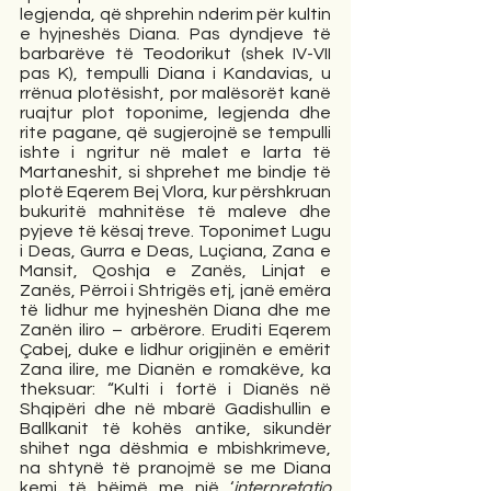
legjenda, që shprehin nderim për kultin 
e hyjneshës Diana. Pas dyndjeve të 
barbarëve të Teodorikut (shek IV-VII 
pas K), tempulli Diana i Kandavias, u 
rrënua plotësisht, por malësorët kanë 
ruajtur plot toponime, legjenda dhe 
rite pagane, që sugjerojnë se tempulli 
ishte i ngritur në malet e larta të 
Martaneshit, si shprehet me bindje të 
plotë Eqerem Bej Vlora, kur përshkruan 
bukuritë mahnitëse të maleve dhe 
pyjeve të kësaj treve. Toponimet Lugu 
i Deas, Gurra e Deas, Luçiana, Zana e 
Mansit, Qoshja e Zanës, Linjat e 
Zanës, Përroi i Shtrigës etj, janë emëra 
të lidhur me hyjneshën Diana dhe me 
Zanën iliro – arbërore. Eruditi Eqerem 
Çabej, duke e lidhur origjinën e emërit 
Zana ilire, me Dianën e romakëve, ka 
theksuar: “Kulti i fortë i Dianës në 
Shqipëri dhe në mbarë Gadishullin e 
Ballkanit të kohës antike, sikundër 
shihet nga dëshmia e mbishkrimeve, 
na shtynë të pranojmë se me Diana 
kemi të bëjmë me një ‘
interpretatio 