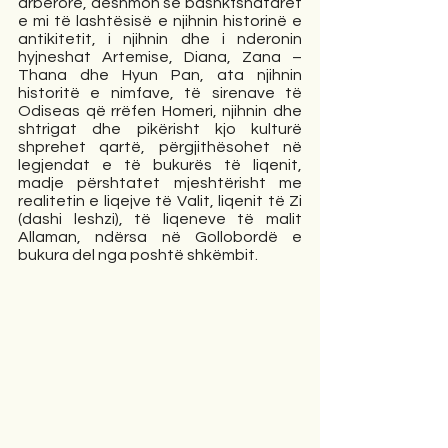
arbërore, dëshmon se bashkfshatarët 
e mi të lashtësisë e njihnin historinë e 
antikitetit, i njihnin dhe i nderonin 
hyjneshat Artemise, Diana, Zana – 
Thana dhe Hyun Pan, ata njihnin 
historitë e nimfave, të sirenave të 
Odiseas që rrëfen Homeri, njihnin dhe 
shtrigat dhe pikërisht kjo kulturë 
shprehet qartë, përgjithësohet në 
legjendat e të bukurës të liqenit, 
madje përshtatet mjeshtërisht me 
realitetin e liqejve të Valit, liqenit të Zi 
(dashi leshzi), të liqeneve të malit 
Allaman, ndërsa në Gollobordë e 
bukura del nga poshtë shkëmbit.  