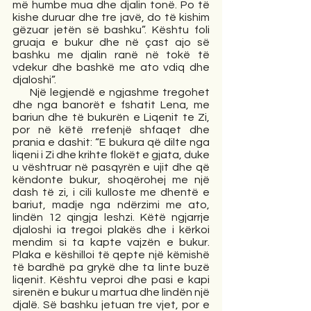
më humbe mua dhe djalin tonë. Po të 
kishe duruar dhe tre javë, do të kishim 
gëzuar jetën së bashku”. Kështu foli 
gruaja e bukur dhe në çast ajo së 
bashku me djalin ranë në tokë të 
vdekur dhe bashkë me ato vdiq dhe 
djaloshi”.    
     Një legjendë e ngjashme tregohet 
dhe nga banorët e fshatit Lena, me 
bariun dhe të bukurën e Liqenit te Zi, 
por në këtë rrefenjë shfaqet dhe 
prania e dashit: “E bukura që dilte nga 
liqeni i Zi dhe krihte flokët e gjata, duke 
u vështruar në pasqyrën e ujit dhe që 
këndonte bukur, shoqërohej me një 
dash të zi, i cili kulloste me dhentë e 
bariut, madje nga ndërzimi me ato, 
lindën 12 qingja leshzi. Këtë ngjarrje 
djaloshi ia tregoi plakës dhe i kërkoi 
mendim si ta kapte vajzën e bukur. 
Plaka e këshilloi të qepte një këmishë 
të bardhë pa grykë dhe ta linte buzë 
liqenit. Kështu veproi dhe pasi e kapi 
sirenën e bukur u martua dhe lindën një 
djalë. Së bashku jetuan tre vjet, por e 