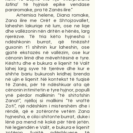
latina
’ të hyjnisë epike vendase 
pararomake, pra të Zanës ilire.”
     Artemisa helene, Diana romake, 
Zana ilire me Orët e Shtojzovallet, 
laheshin lakuriqe në lum, ose ne liqe 
dhe vallëzonin nën dritën e hënës, larg 
njerëzve. Të tria këto hyjnesha i 
ndëshkonin burrat, që tinëzisht 
guxonin t’i shihnin kur laheshin, ose 
gjatë ekstazës në vallëzim, ose kur 
cënonin lirinë dhe mëvehtësinë e tyre. 
Kështu dhe e bukura e liqenit të Valit 
lahej larg syve të tjerëve dhe kur e 
shihte bariu bukurosh kridhej brenda 
në ujin e liqenit. Në kontekst të fuqisë 
të Zanës, për të ndëshkuar ata që 
cënonin intimitetin e tyre hyjnor, populli 
ynë përdor mallkimin “të shitofshin 
Zanat”, njëlloj si mallkimi “të vraftë 
Zoti”, një ndëshkim i mistershëm dhe i 
rëndë, që e zotëronte vetëm Zana 
hyjnesha, e cila i shitonte burrat, duke i 
lënë pa mend në kokë për tërë jetën. 
Në legjendën e Valit, e bukura e liqenit 
zotëron fuqitë ndëshkuese të 