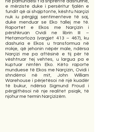
në pamundësi t’ia shprehte dashurinë, 
e mërziste duke i persëritur fjalën e 
fundit që ai shqiptonte, kështu Narçizi 
nuk iu përgjigj sentimenteve të saj, 
duke menduar se Eko tallej me të. 
Raportet e Ekos me Narçizin i 
përshkruan Ovidi ne librin III – 
Metamorfoza (vargjet 413 – 467), ku 
dashuria e Ekos u transformua në 
rrokje, që jehonin nëpër male, ndërsa 
Narçizi me pa aftësinë e tij për të 
vështruar tej vehtes, u largua pa e 
kuptuar nimfën Eko. Këto raporte 
munduese të Ekos me Narçizin, Ovidi i 
shndërroi në mit, John William 
Warehouse i përjetësoi në një kuadër 
të bukur, ndërsa Sigmund Froud i 
përgjithësoi në nje realitet psiqik, të 
njohur me termin Narçizizëm.         