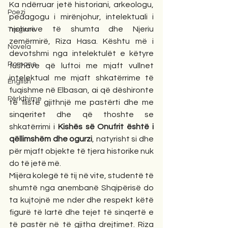
Ka ndërruar jetë historiani, arkeologu, 
Poezi
pedagogu i mirënjohur, intelektuali i 
njohurive të shumta dhe Njeriu 
Tregime
zemërmirë, Riza Hasa. Kështu më i 
Novela
devotshmi nga intelektulët e këtyre 
Romane
fushave që luftoi me mjaft vullnet 
intelektual me mjaft shkatërrime të 
English
fuqishme në Elbasan, ai që dëshironte 
Përkthime
të fliste gjithnjë me pastërti dhe me 
sinqeritet dhe që thoshte se 
shkatërrimi i 
Kishës së Onufrit është i 
qëllimshëm dhe ogurzi
, natyrisht si dhe 
për mjaft objekte të tjera historike nuk 
do të jetë më. 
Mijëra kolegë të tij në vite, studentë të 
shumtë nga anembanë Shqipërisë do 
ta kujtojnë me nder dhe respekt këtë 
figurë të lartë dhe tejet të sinqertë e 
të pastër në të gjitha drejtimet. Riza 