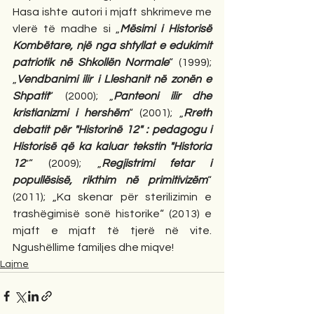
Hasa ishte autori i mjaft shkrimeve me 
vlerë të madhe si „
Mësimi i Historisë 
Kombëtare, një nga shtyllat e edukimit 
patriotik në Shkollën Normale
“ (1999); 
„
Vendbanimi ilir i Lleshanit në zonën e 
Shpatit
“ (2000); „
Panteoni ilir dhe 
kristianizmi i hershëm
“ (2001); „
Rreth 
debatit për "Historinë 12" : pedagogu i 
Historisë që ka kaluar tekstin "Historia 
12
"“ (2009); „
Regjistrimi fetar i 
popullësisë, rikthim në primitivizëm
“ 
(2011); „Ka skenar për sterilizimin e 
trashëgimisë sonë historike“ (2013) e 
mjaft e mjaft të tjerë në vite. 
Ngushëllime familjes dhe miqve!
Lajme